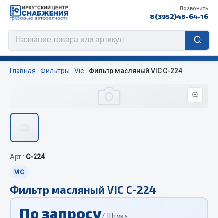
Позвонить
8(3952)48-64-16
Главная
Фильтры
Vic
Фильтр масляный VIC C-224
Цепи противоскольжения
ЦЕПИ РОССИЯ
ЦЕПИ BOHU (Китай)
Арт.:
C-224
Изготовление цепей на колеса BOHU
QITONG
VIC
Фильтр масляный VIC C-224
Весь раздел
По запросу
/ Штука