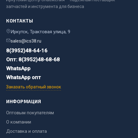
Весь раздел
запчастей и инструмента для бизнеса
КОНТАКТЫ
Цепи подъёмные
Иркутск, Трактовая улица, 9
sales@ics38.ru
Весь раздел
8(3952)48-64-16
Опт: 8(3952)48-68-68
РТИ
WhatsApp
Кольца уплотнительные
WhatsApp опт
Лента конвейерная
Заказать обратный звонок
Манжеты
ИНФОРМАЦИЯ
Паронит
Патрубки
Оптовым покупателям
Прокладки
О компании
Рукава высокого давления
Доставка и оплата