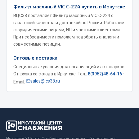
Фитинги
Фильтр масляный VIC C-224 купить в Иркутске
Штуцеры
ИЦС38 поставляет Фильтр масляный VIC C-224 с
гарантией качества и доставкой по России. Работаем
Весь раздел
с юридическими лицами, ИП и частными клиентами.
При необходимости поможем подобрать аналоги и
совместимые позиции.
Инструмент
Оптовые поставки
Автомобильный инструмент
Специальные условия для организаций и автопарков.
Измерительный инструмент
Отгрузка со склада в Иркутске. Тел.:
8(3952)48-64-16
·
sales@ics38.ru
Email:
Крепежный инструмент
Режущий инструмент
Силовое оборудование
Слесарный инструмент
Столярный инструмент
Показать ещё
Иркутский Центр Снабжения — надёжный поставщик