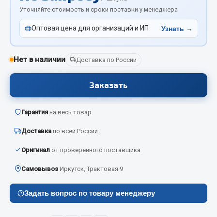
Отопители салона, подогреватели
Уточняйте стоимость и сроки поставки у менеджера
Оптовая цена для организаций и ИП
Автономные воздушные отопители
Узнать →
Жидкостные подогреватели
Отопители салона
Нет в наличии
Доставка по России
Подогреватели тосола
Заказать
Весь раздел
Гарантия
на весь товар
Автотовары
Доставка
по всей России
Автозвук
Оригинал
от проверенного поставщика
Автокаталоги
Самовывоз
Иркутск, Трактовая 9
Аксессуары автомобильные
Аптечки и знаки автомобильные
Задать вопрос по товару менеджеру
Брызговики
Вентиляторы кабины