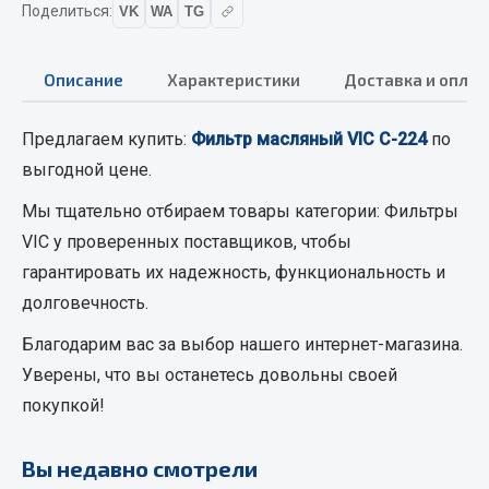
Поделиться:
VK
WA
TG
Вымпела
Показать ещё
Описание
Характеристики
Доставка и оплат
Весь раздел
Предлагаем купить:
Фильтр масляный VIC C-224
по
выгодной цене.
Смазочные материалы
Мы тщательно отбираем товары категории:
Фильтры
Масла
VIC
у проверенных поставщиков, чтобы
Охладжающие жидкости
гарантировать их надежность, функциональность и
Технические жидкости
долговечность.
Весь раздел
Благодарим вас за выбор нашего интернет-магазина.
Уверены, что вы останетесь довольны своей
МЕТИЗЫ
покупкой!
Болты
Вы недавно смотрели
Гайки