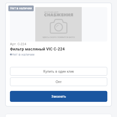
Кольца стопорные
Нет в наличии
Пресс-масленки
Пробки
Пружины
Хомуты
Арт. C-224
Показать ещё
Фильтр масляный VIC C-224
Нет в наличии
Весь раздел
Купить в один клик
Соединительные элементы
Опт
Camozzi
Адаптеры и переходники
Заказать
Тройники
Трубки, муфты, гайки
Угольники