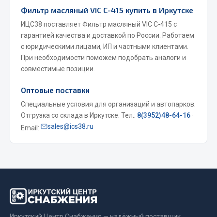
Фитинги
Фильтр масляный VIC C-415 купить в Иркутске
Штуцеры
ИЦС38 поставляет Фильтр масляный VIC C-415 с
гарантией качества и доставкой по России. Работаем
Весь раздел
с юридическими лицами, ИП и частными клиентами.
При необходимости поможем подобрать аналоги и
совместимые позиции.
Инструмент
Оптовые поставки
Автомобильный инструмент
Специальные условия для организаций и автопарков.
Измерительный инструмент
Отгрузка со склада в Иркутске. Тел.:
8(3952)48-64-16
·
sales@ics38.ru
Email:
Крепежный инструмент
Режущий инструмент
Силовое оборудование
Слесарный инструмент
Столярный инструмент
Показать ещё
Иркутский Центр Снабжения — надёжный поставщик