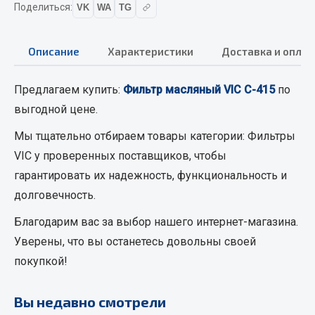
Поделиться:
VK
WA
TG
Вымпела
Показать ещё
Описание
Характеристики
Доставка и оплат
Весь раздел
Предлагаем купить:
Фильтр масляный VIC C-415
по
выгодной цене.
Смазочные материалы
Мы тщательно отбираем товары категории:
Фильтры
Масла
VIC
у проверенных поставщиков, чтобы
Охладжающие жидкости
гарантировать их надежность, функциональность и
Технические жидкости
долговечность.
Весь раздел
Благодарим вас за выбор нашего интернет-магазина.
Уверены, что вы останетесь довольны своей
МЕТИЗЫ
покупкой!
Болты
Вы недавно смотрели
Гайки