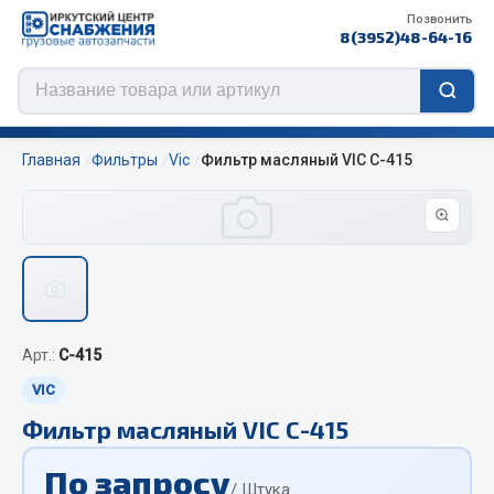
Позвонить
8(3952)48-64-16
Главная
Фильтры
Vic
Фильтр масляный VIC C-415
Цепи противоскольжения
ЦЕПИ РОССИЯ
ЦЕПИ BOHU (Китай)
Арт.:
C-415
Изготовление цепей на колеса BOHU
QITONG
VIC
Фильтр масляный VIC C-415
Весь раздел
По запросу
/ Штука