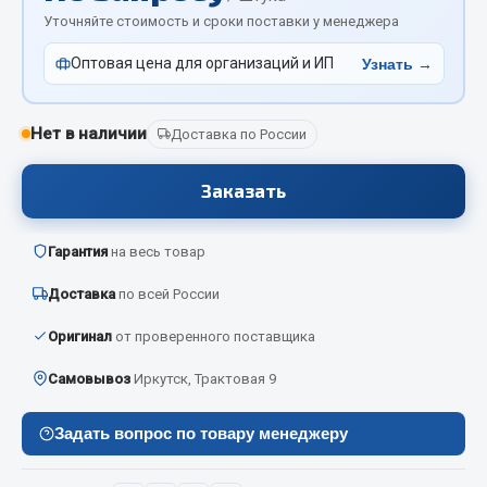
Отопители салона, подогреватели
Уточняйте стоимость и сроки поставки у менеджера
Оптовая цена для организаций и ИП
Автономные воздушные отопители
Узнать →
Жидкостные подогреватели
Отопители салона
Нет в наличии
Доставка по России
Подогреватели тосола
Заказать
Весь раздел
Гарантия
на весь товар
Автотовары
Доставка
по всей России
Автозвук
Оригинал
от проверенного поставщика
Автокаталоги
Самовывоз
Иркутск, Трактовая 9
Аксессуары автомобильные
Аптечки и знаки автомобильные
Задать вопрос по товару менеджеру
Брызговики
Вентиляторы кабины