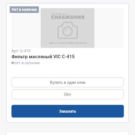
Кольца стопорные
Нет в наличии
Пресс-масленки
Пробки
Пружины
Хомуты
Арт. C-415
Показать ещё
Фильтр масляный VIC C-415
Нет в наличии
Весь раздел
Купить в один клик
Соединительные элементы
Опт
Camozzi
Адаптеры и переходники
Заказать
Тройники
Трубки, муфты, гайки
Угольники