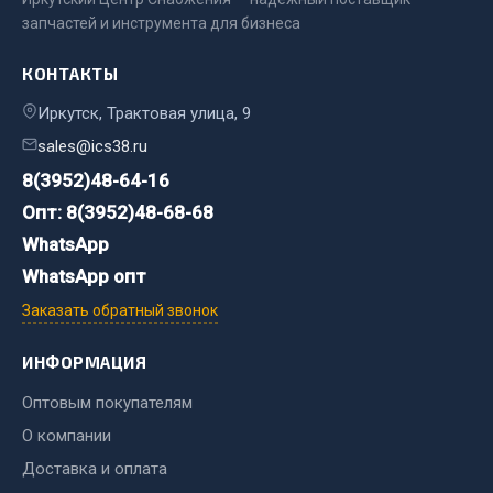
Весь раздел
запчастей и инструмента для бизнеса
КОНТАКТЫ
Цепи подъёмные
Иркутск, Трактовая улица, 9
sales@ics38.ru
Весь раздел
8(3952)48-64-16
Опт: 8(3952)48-68-68
РТИ
WhatsApp
Кольца уплотнительные
WhatsApp опт
Лента конвейерная
Заказать обратный звонок
Манжеты
ИНФОРМАЦИЯ
Паронит
Патрубки
Оптовым покупателям
Прокладки
О компании
Рукава высокого давления
Доставка и оплата