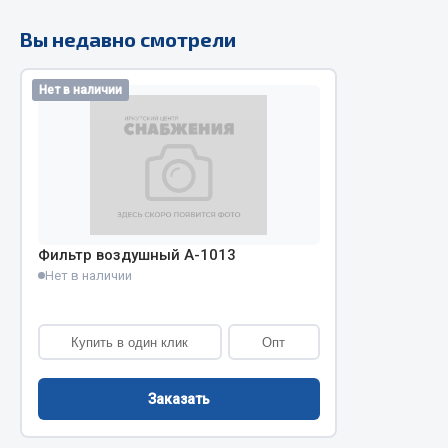
Вы недавно смотрели
РТИ
Автом
Нет в наличии
Кольца уплотнительные
Автоламп
Лента конвейерная
Блоки реле
Манжеты
Вилки наг
Паронит
Выключате
Патрубки
клавишны
Прокладки
Выключате
Фильтр воздушный А-1013
Рукава высокого давления
Выключате
Нет в наличии
Изолента
Показать ещё
Купить в один клик
Опт
Весь раздел
Весь раздел
Заказать
Запча
Запчасти МАЗ