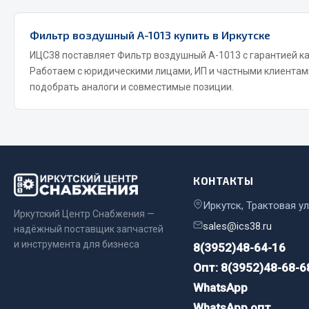
Двигатель
Система питания
Фильтр воздушный А-1013 купить в Иркутске
Мост задн
Подвеска
ИЦС38 поставляет Фильтр воздушный А-1013 с гарантией ка
Система п
Тормозная система
Работаем с юридическими лицами, ИП и частными клиента
Система вы
Двери
подобрать аналоги и совместимые позиции.
Система о
Окно ветровое
Сцепление
Двигатель
Тормозная
Электрооборудование
Показать ещё
КОНТАКТЫ
Весь раздел
Весь раздел
Иркутск, Трактовая ул
Иркутский Центр Снабжения —
sales@ics38.ru
надёжный поставщик запчастей
Запча
Запчасти SHAANXI (SHACMAN)
и инструмента для бизнеса
8(3952)48-64-16
Опт: 8(3952)48-68-6
Подвеска
Система питания
WhatsApp
Двигатель
Тормозная система
WhatsApp опт