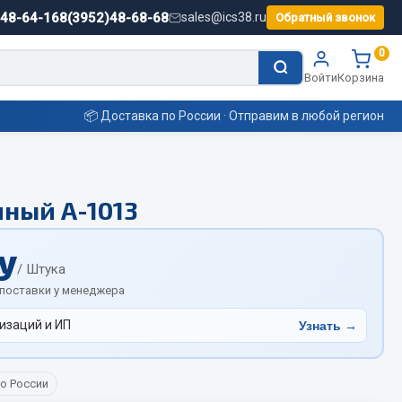
)48-64-16
8(3952)48-68-68
sales@ics38.ru
Обратный звонок
0
Войти
Корзина
📦 Доставка по России · Отправим в любой регион
Смазочные материалы
ный А-1013
Масла
у
Охладжающие жидкости
/ Штука
 поставки у менеджера
Технические жидкости
ьные
изаций и ИП
Узнать →
о России