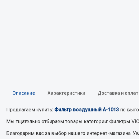
Весь раздел
Весь раздел
МЕТИЗЫ
Соед
Болты
Camozzi
Гайки
Адаптеры 
Кольца стопорные
Тройники
Пресс-масленки
Трубки, му
Пробки
Описание
Характеристики
Доставка и оплат
Угольники
Пружины
Фитинги
Хомуты
Предлагаем купить:
Фильтр воздушный А-1013
Штуцеры
по выго
Мы тщательно отбираем товары категории:
Фильтры VI
Показать ещё
Благодарим вас за выбор нашего интернет-магазина. У
Весь раздел
Весь раздел