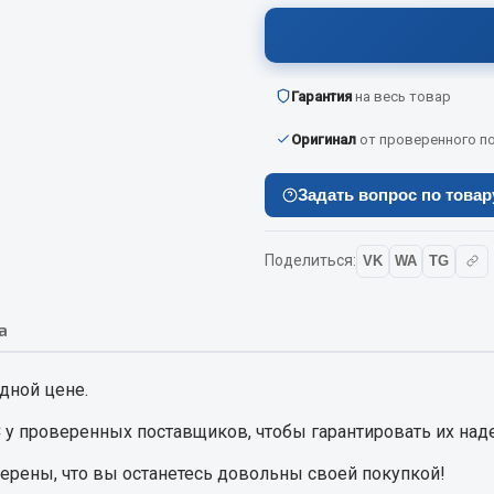
Показать ещё
Весь раздел
Гарантия
на весь товар
Оригинал
от проверенного п
инительные элементы
Инструмент
Задать вопрос по това
Автомобильный инструмент
и переходники
Измерительный инструмент
Поделиться:
VK
WA
TG
Крепежный инструмент
фты, гайки
Режущий инструмент
а
Силовое оборудование
Слесарный инструмент
дной цене.
Столярный инструмент
C
у проверенных поставщиков, чтобы гарантировать их над
Показать ещё
верены, что вы останетесь довольны своей покупкой!
Весь раздел