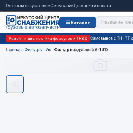
Оптовым покупателям
О компании
Доставка и оплата
Каталог
Самовывоз с ПН–ПТ с 
Ремонт и диагностика форсунок и ТНВД
Главная
Фильтры
Vic
Фильтр воздушный А-1013
Отопи
Цепи противоскольжения
подо
Автономны
ЦЕПИ РОССИЯ
Жидкостны
ЦЕПИ BOHU (Китай)
Отопители
Изготовление цепей на колеса BOHU
Подогрева
QITONG