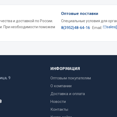
Двигатель
Оптовые поставки
ий
Система питания
чества и доставкой по России.
Специальные условия для органи
итания
Система выпуска газа
ми. При необходимости поможем
sales
8(3952)48-64-16
· Email:
пуска газа
Система охлаждения
хлаждения
Коробка передач
Рулевое управление
 система
Тормозная система
Показать ещё
Показать ещё
ИНФОРМАЦИЯ
Весь раздел
ица, 9
Оптовым покупателям
О компании
сти FAW
Доставка и оплата
Фильтры
8
Новости
JSB
Контакты
Mann-filter