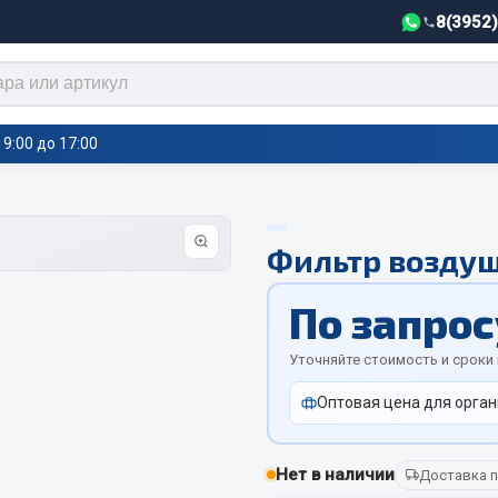
8(3952
9:00 до 17:00
тели салона,
Автотовары
Фильтр воздуш
греватели
Автозвук
По запрос
е воздушные отопители
Автокаталоги
е подогреватели
Уточняйте стоимость и сроки
Аксессуары автомобильные
 салона
Аптечки и знаки автомобил
тели тосола
Оптовая цена для орган
Брызговики
Вентиляторы кабины
Нет в наличии
Доставка п
Вымпела