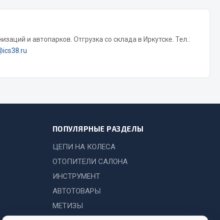
Тормозная система
Двигатель
заций и автопарков. Отгрузка со склада в Иркутске. Тел.:
Подвеска
@ics38.ru
Система питания
Система выпуска газа
Система охлаждения
Сцепление
Показать ещё
ПОПУЛЯРНЫЕ РАЗДЕЛЫ
Весь раздел
ЦЕПИ НА КОЛЕСА
ОТОПИТЕЛИ САЛОНА
Всё для сварки
ИНСТРУМЕНТ
АВТОТОВАРЫ
Газосварка
МЕТИЗЫ
Маски, краги сварщика