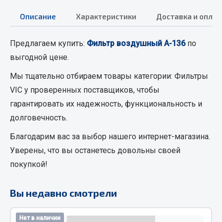
Вымпела
Описание
Характеристики
Доставка и оплат
Показать ещё
Предлагаем купить:
Фильтр воздушный А-136
по
Весь раздел
выгодной цене.
Мы тщательно отбираем товары категории:
Фильтры
Смазочные материалы
VIC
у проверенных поставщиков, чтобы
гарантировать их надежность, функциональность и
Масла
Охладжающие жидкости
долговечность.
Технические жидкости
Благодарим вас за выбор нашего интернет-магазина.
Уверены, что вы останетесь довольны своей
Весь раздел
покупкой!
МЕТИЗЫ
Вы недавно смотрели
Болты
Нет в наличии
Гайки