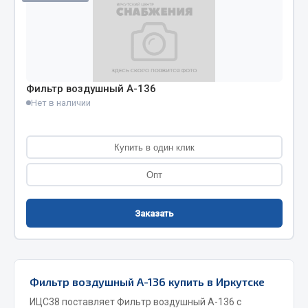
Кольца стопорные
Пресс-масленки
Пробки
Пружины
Фильтр воздушный А-136
Хомуты
Нет в наличии
Показать ещё
Весь раздел
Купить в один клик
Опт
Соединительные элементы
Заказать
Camozzi
Адаптеры и переходники
Тройники
Фильтр воздушный А-136 купить в Иркутске
Трубки, муфты, гайки
ИЦС38 поставляет Фильтр воздушный А-136 с
Угольники