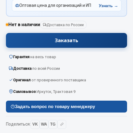
Отопители салона, подогреватели
Оптовая цена для организаций и ИП
Узнать →
Автономные воздушные отопители
Нет в наличии
Доставка по России
Жидкостные подогреватели
Отопители салона
Заказать
Подогреватели тосола
Весь раздел
Гарантия
на весь товар
Доставка
по всей России
Автотовары
Оригинал
от проверенного поставщика
Автозвук
Самовывоз
Иркутск, Трактовая 9
Автокаталоги
Аксессуары автомобильные
Задать вопрос по товару менеджеру
Аптечки и знаки автомобильные
Брызговики
Поделиться:
VK
WA
TG
Вентиляторы кабины