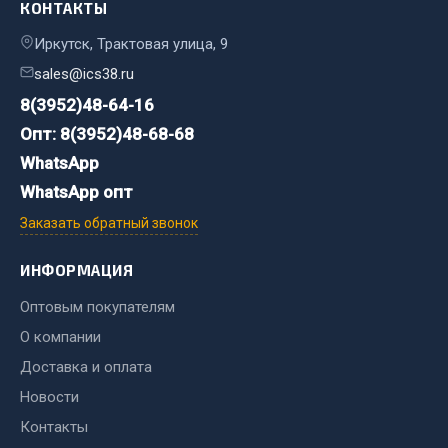
Весь раздел
КОНТАКТЫ
Иркутск, Трактовая улица, 9
Цепи подъёмные
sales@ics38.ru
8(3952)48-64-16
Опт: 8(3952)48-68-68
Весь раздел
WhatsApp
WhatsApp опт
РТИ
Заказать обратный звонок
Кольца уплотнительные
ИНФОРМАЦИЯ
Лента конвейерная
Манжеты
Оптовым покупателям
Паронит
О компании
Патрубки
Доставка и оплата
Прокладки
Новости
Рукава высокого давления
Контакты