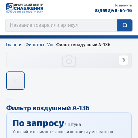
Позвонить
8(3952)48-64-16
Главная
Фильтры
Vic
Фильтр воздушный А-136
Цепи противоскольжения
ЦЕПИ РОССИЯ
ЦЕПИ BOHU (Китай)
Изготовление цепей на колеса BOHU
Фильтр воздушный А-136
QITONG
По запросу
Весь раздел
/ Штука
Уточняйте стоимость и сроки поставки у менеджера