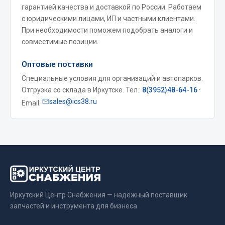
гарантией качества и доставкой по России. Работаем
Фитинги
с юридическими лицами, ИП и частными клиентами.
Штуцеры
При необходимости поможем подобрать аналоги и
совместимые позиции.
Весь раздел
Оптовые поставки
Специальные условия для организаций и автопарков.
Инструмент
Отгрузка со склада в Иркутске. Тел.:
8(3952)48-64-16
·
sales@ics38.ru
Email:
Автомобильный инструмент
Измерительный инструмент
Крепежный инструмент
Режущий инструмент
Силовое оборудование
Слесарный инструмент
Столярный инструмент
Иркутский Центр Снабжения — надёжный поставщик
Показать ещё
запчастей и инструмента для бизнеса