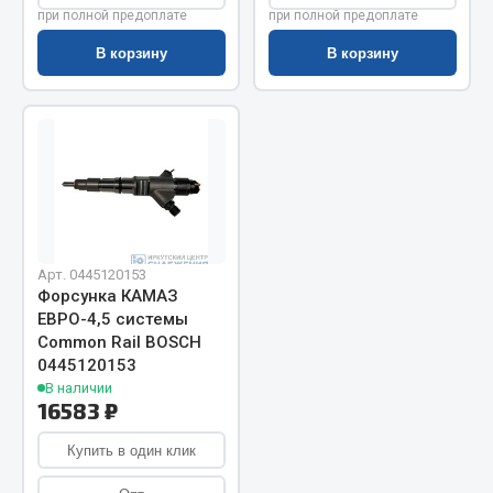
Показать ещё
при полной предоплате
при полной предоплате
Весь раздел
В корзину
В корзину
Автомобильная электрика
Автолампы
Блоки реле и предохранителей
Вилки нагрузочные
Выключатели и переключатели клавишные
Арт. 0445120153
Форсунка КАМАЗ
Выключатели кнопочные
ЕВРО-4,5 системы
Выключатель массы
Common Rail BOSCH
Изолента
0445120153
В наличии
Показать ещё
16583 ₽
Купить в один клик
Весь раздел