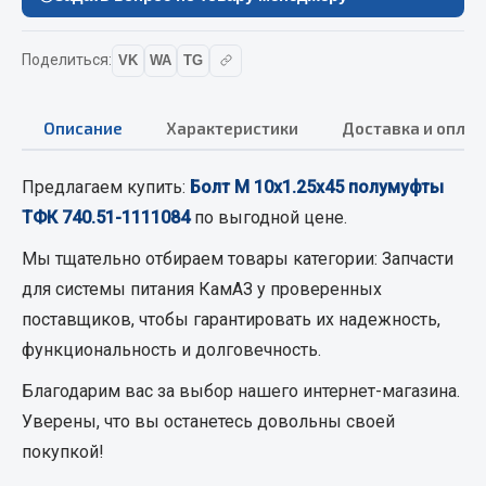
Вымпела
Показать ещё
Поделиться:
VK
WA
TG
Весь раздел
Описание
Характеристики
Доставка и оплат
Смазочные материалы
Предлагаем купить:
Болт М 10х1.25х45 полумуфты
ТФК 740.51-1111084
по выгодной цене.
Масла
Охладжающие жидкости
Мы тщательно отбираем товары категории:
Запчасти
Технические жидкости
для системы питания КамАЗ
у проверенных
поставщиков, чтобы гарантировать их надежность,
Весь раздел
функциональность и долговечность.
Благодарим вас за выбор нашего интернет-магазина.
МЕТИЗЫ
Уверены, что вы останетесь довольны своей
покупкой!
Болты
Гайки