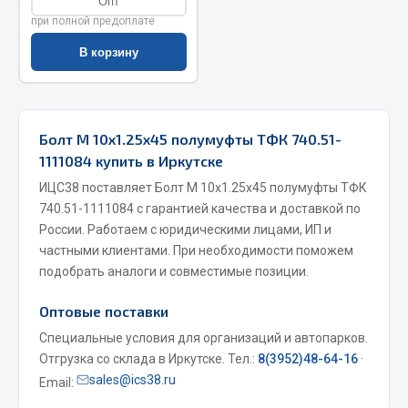
Опт
при полной предоплате
Запчасти на полуприцепы
В корзину
Амортизаторы для полуприцепов
Весь раздел
Болт М 10х1.25х45 полумуфты ТФК 740.51-
1111084 купить в Иркутске
Запчасти КамАЗ
ИЦС38 поставляет Болт М 10х1.25х45 полумуфты ТФК
740.51-1111084 с гарантией качества и доставкой по
Двигатель
России. Работаем с юридическими лицами, ИП и
Система питания
частными клиентами. При необходимости поможем
Система выпуска газа
подобрать аналоги и совместимые позиции.
Система охлаждения
Сцепление
Оптовые поставки
Коробка передач
Специальные условия для организаций и автопарков.
Коробка передач ZF
Отгрузка со склада в Иркутске. Тел.:
8(3952)48-64-16
·
sales@ics38.ru
Email:
Показать ещё