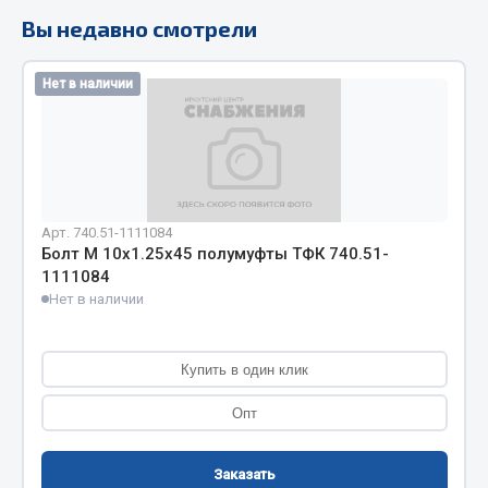
Вы недавно смотрели
Кольца стопорные
Пресс-масленки
Пробки
Нет в наличии
Пружины
Хомуты
Показать ещё
Арт. 740.51-1111084
Весь раздел
Болт М 10х1.25х45 полумуфты ТФК 740.51-
1111084
Нет в наличии
Соединительные элементы
Camozzi
Купить в один клик
Адаптеры и переходники
Опт
Тройники
Трубки, муфты, гайки
Заказать
Угольники