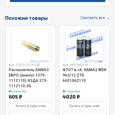
Фитинги
Штуцеры
Похожие товары
Смотреть все →
Весь раздел
Инструмент
Автомобильный инструмент
Измерительный инструмент
Арт. 273-1112110-30
Арт. 6651062110
Крепежный инструмент
Распылитель КАМАЗ
ФТОТ в сб. КАМАЗ WDK
Режущий инструмент
ЕВРО (аналог 1379-
962/12 ZTD
1112110) ЯЗДА 273-
6651062110
Силовое оборудование
1112110-30
Слесарный инструмент
В наличии
В наличии
Столярный инструмент
605 ₽
4020 ₽
Показать ещё
Купить в один клик
Купить в один клик