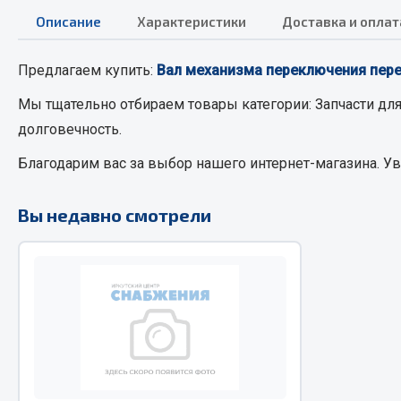
Описание
Характеристики
Доставка и оплат
РТИ
Автом
Предлагаем купить:
Вал механизма переключения пере
Кольца уплотнительные
Автоламп
Мы тщательно отбираем товары категории:
Запчасти дл
Лента конвейерная
Блоки реле
долговечность.
Манжеты
Вилки наг
Благодарим вас за выбор нашего интернет-магазина. У
Паронит
Выключате
Патрубки
клавишны
Вы недавно смотрели
Прокладки
Выключате
Рукава высокого давления
Выключате
Изолента
Показать ещё
Весь раздел
Весь раздел
Запча
Запчасти МАЗ