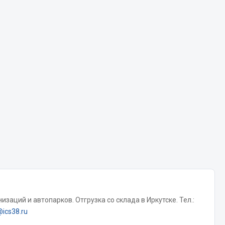
Chevron
Cosmo
Показать ещё
Весь раздел
Аккумуляторы
ТАВ
ЯМАЛ
Solite
ТЮМЕНЬ
OURSUN
FORVARD
заций и автопарков. Отгрузка со склада в Иркутске. Тел.:
DELТА
@ics38.ru