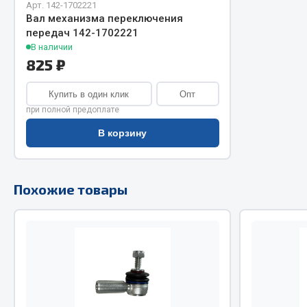
Арт. 142-1702221
Вал механизма переключения
Двигатель
Система питания
передач 142-1702221
Мост задн
Подвеска
В наличии
825 ₽
Система п
Тормозная система
Система вы
Двери
Купить в один клик
Опт
Система о
Окно ветровое
при полной предоплате
Сцепление
Двигатель
В корзину
Тормозная
Электрооборудование
Показать ещё
Похожие товары
Весь раздел
Весь раздел
Запча
Запчасти SHAANXI (SHACMAN)
Подвеска
Система питания
Двигатель
Тормозная система