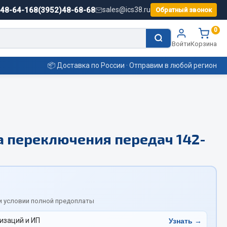
)48-64-16
8(3952)48-68-68
sales@ics38.ru
Обратный звонок
0
Войти
Корзина
📦 Доставка по России · Отправим в любой регион
Смазочные материалы
 переключения передач 142-
Масла
Охладжающие жидкости
Технические жидкости
ьные
и условии полной предоплаты
изаций и ИП
Узнать →