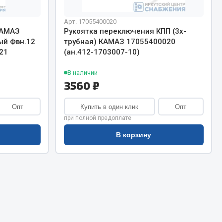
Сварочное оборудование
Сварочные материалы
Арт. 17055400020
КАМАЗ
Рукоятка переключения КПП (3х-
ый Фвн.12
трубная) КАМАЗ 17055400020
21
(ан.412-1703007-10)
В наличии
3560 ₽
Весь раздел
Опт
Купить в один клик
Опт
при полной предоплате
В корзину
Автохимия
ы
3 ton
Abro
Agat auto
Alteco
Aвтосил