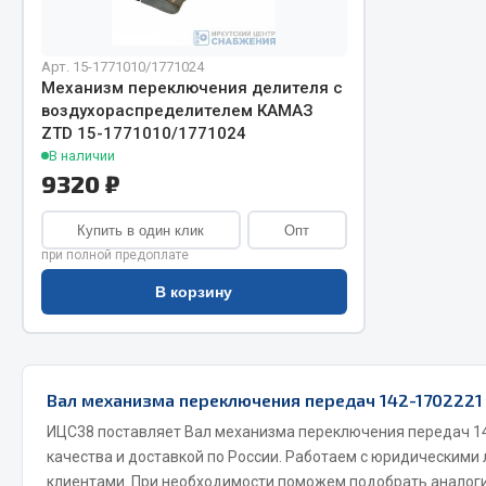
Арт. 15-1771010/1771024
Механизм переключения делителя с
воздухораспределителем КАМАЗ
ZTD 15-1771010/1771024
В наличии
9320 ₽
Хозтовары
Шино
Купить в один клик
Опт
при полной предоплате
Горелки, баллоны, плитки газовые
Автохимия
В корзину
Замки
Вентили
Лампы паяльные, керосиновые
Инструмен
Сантехника
шиномонт
Спецодежда
Материалы
Вал механизма переключения передач 142-1702221 
Лестницы, стремянки
ИЦС38 поставляет Вал механизма переключения передач 14
Товары для дома
качества и доставкой по России. Работаем с юридическими
клиентами. При необходимости поможем подобрать аналоги