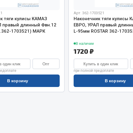
хлаждения
Vic
21
Арт. 362-1703521
Автоторг
няя
к тяги кулисы КАМАЗ
Наконечник тяги кулисы 
Дифа
Л правый длинный Фвн.12
ЕВРО, УРАЛ правый длинн
 система
Цитрон
н.362-1703521) МАРК
L-95мм ROSTAR 362-17035
орудование
Фильтры DONALDSON
В наличии
Показать ещё
Показать ещё
1720 ₽
Весь раздел
в один клик
Опт
Купить в один клик
редоплате
при полной предоплате
В корзину
В корзину
ипники
Стяжки, тросы, канат
Стропы
Стяжки
Тросы