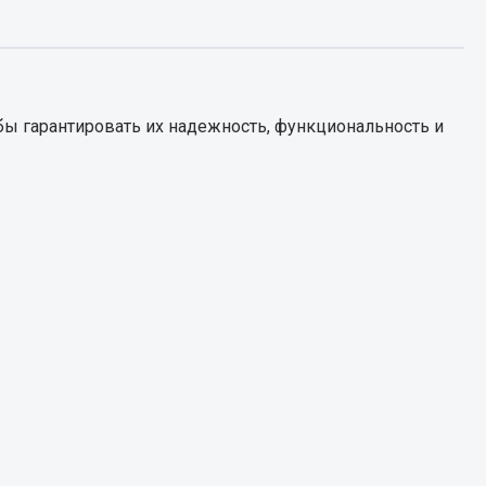
Запчасти КамАЗ
цепы
Двигатель
епов
ы гарантировать их надежность, функциональность и
Система питания
Система выпуска газа
Система охлаждения
Сцепление
Коробка передач
Коробка передач ZF
Показать ещё
Весь раздел
Запчасти HOWO