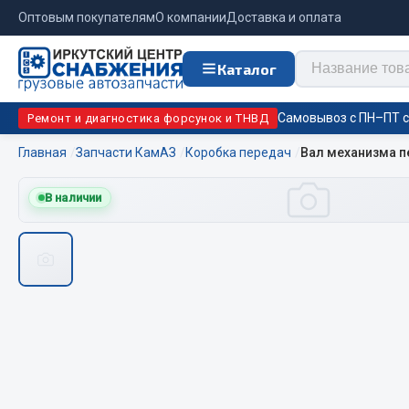
Оптовым покупателям
О компании
Доставка и оплата
Каталог
Самовывоз с ПН–ПТ с 
Ремонт и диагностика форсунок и ТНВД
Главная
Запчасти КамАЗ
Коробка передач
Вал механизма п
Отопи
В наличии
Цепи противоскольжения
подо
Автономны
ЦЕПИ РОССИЯ
Жидкостны
ЦЕПИ BOHU (Китай)
Отопители
Изготовление цепей на колеса BOHU
Подогрева
QITONG