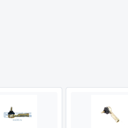
Двигатель
ий
Система питания
итания
Система выпуска газа
пуска газа
Система охлаждения
хлаждения
Коробка передач
Рулевое управление
 система
Тормозная система
Показать ещё
Показать ещё
Весь раздел
сти FAW
Фильтры
JSB
Mann-filter