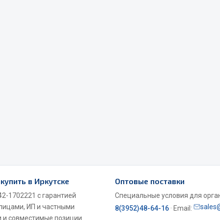
Весь раздел
Садовый инвентарь
монтаж
 для шиномонтажа
Весь раздел
т и оборудование для
жа
 для ремонта шин и камер
купить в Иркутске
Оптовые поставки
2-1702221 с гарантией
Специальные условия для органи
 лицами, ИП и частными
sales
8(3952)48-64-16
· Email:
 и совместимые позиции.