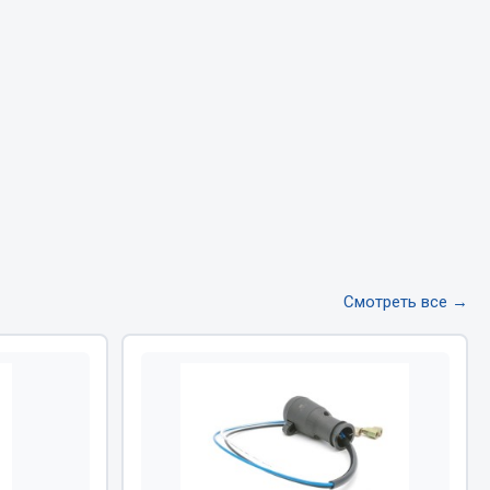
Тормозная система
Двигатель
Подвеска
Система питания
Система выпуска газа
Система охлаждения
Сцепление
Показать ещё
Смотреть все →
Весь раздел
Всё для сварки
Газосварка
Маски, краги сварщика