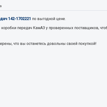
а
Запчасти на полупри
обильная электрика
дач 142-1702221
по выгодной цене.
Амортизаторы для полуприц
ы
я коробки передач КамАЗ
у проверенных поставщиков, чтоб
 и предохранителей
рузочные
верены, что вы останетесь довольны своей покупкой!
ли и переключатели
е
ли кнопочные
ль массы
Показать ещё
Весь раздел
сти Урал
Запчасти ЯМЗ