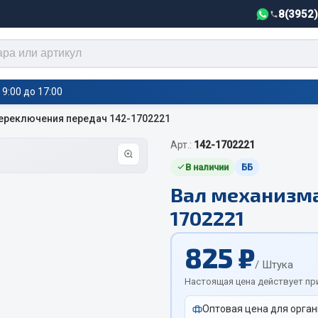
8(3952
9:00 до 17:00
ереключения передач 142-1702221
Арт.:
142-1702221
тели салона,
Автотовары
греватели
В наличии
ББ
Вал механизма
Автозвук
е воздушные отопители
1702221
Автокаталоги
е подогреватели
Аксессуары автомобильные
 салона
825 ₽
Аптечки и знаки автомобил
тели тосола
/ Штука
Брызговики
Настоящая цена действует пр
Вентиляторы кабины
Оптовая цена для орган
Вымпела