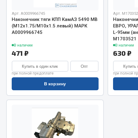
Система о
Колеса и шины
Сцепление
Система охлаждения
Арт. А0009966745
Арт. М17035
Ось перед
Подвеска
Наконечник тяги КПП КамАЗ 5490 МВ
Наконечни
(М12х1.75/M10x1.5 левый) МАРК
ЕВРО, УРА
Тормозная
Кабина
А0009966745
L-95мм (а
Электрооб
Оперение кабины
М1703521
В наличии
В наличии
Показать ещё
471 ₽
630 ₽
Весь раздел
Весь раздел
Купить в один клик
Опт
Купить 
при полной предоплате
при полной п
В корзину
Подш
CUMMINS HAFFEN
Весь раздел
Весь раздел