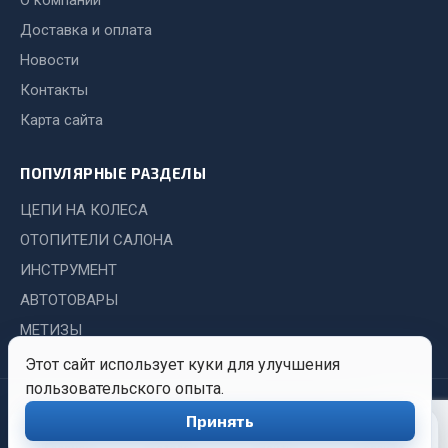
О компании
Система выпуска газа
Доставка и оплата
Система охлаждения
Коробка передач
Новости
Рулевое управление
Контакты
Тормозная система
Карта сайта
Показать ещё
ПОПУЛЯРНЫЕ РАЗДЕЛЫ
Весь раздел
ЦЕПИ НА КОЛЕСА
ОТОПИТЕЛИ САЛОНА
Запчасти HOWO
ИНСТРУМЕНТ
АВТОТОВАРЫ
Тормозная система
МЕТИЗЫ
Двигатель
Подвеска
Этот сайт использует куки для улучшения
пользовательского опыта.
Система питания
© 2026 Иркутский Центр
Политика
Обработка
Система выпуска газа
Принять
0
Снабжения. Все права
конфиденциальности
персональных
Система охлаждения
защищены.
данных