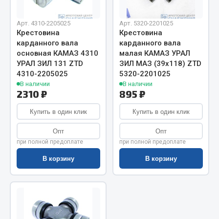
Показать ещё
Весь раздел
Арт. 4310-2205025
Арт. 5320-2201025
Крестовина
Крестовина
карданного вала
карданного вала
основная КАМАЗ 4310
малая КАМАЗ УРАЛ
Автомобильная электрика
УРАЛ ЗИЛ 131 ZTD
ЗИЛ МАЗ (39х118) ZTD
4310-2205025
5320-2201025
Автолампы
В наличии
В наличии
2310 ₽
895 ₽
Блоки реле и предохранителей
Вилки нагрузочные
Купить в один клик
Купить в один клик
Выключатели и переключатели клавишные
Опт
Опт
Выключатели кнопочные
при полной предоплате
при полной предоплате
Выключатель массы
В корзину
В корзину
Изолента
Показать ещё
Весь раздел