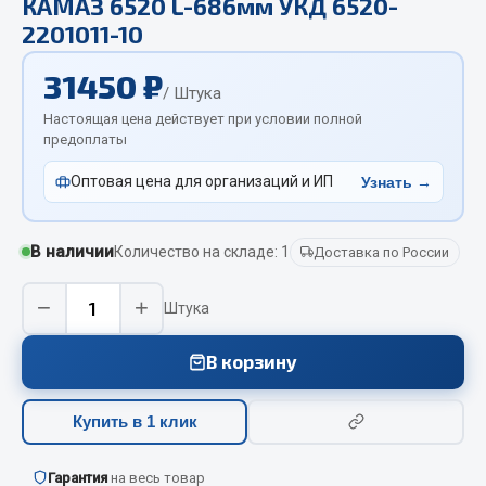
КАМАЗ 6520 L-686мм УКД 6520-
Отопители салона, подогреватели
2201011-10
Автономные воздушные отопители
31450 ₽
/ Штука
Жидкостные подогреватели
Настоящая цена действует при условии полной
Отопители салона
предоплаты
Подогреватели тосола
Оптовая цена для организаций и ИП
Узнать →
Весь раздел
В наличии
Количество на складе: 1
Доставка по России
Автотовары
−
+
Штука
Автозвук
Автокаталоги
В корзину
Аксессуары автомобильные
Аптечки и знаки автомобильные
Купить в 1 клик
Брызговики
Вентиляторы кабины
Гарантия
на весь товар