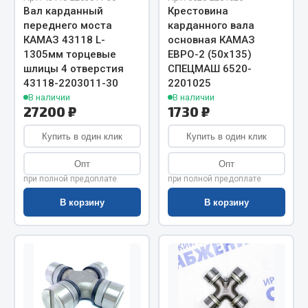
Весь раздел
Вал карданный
Крестовина
переднего моста
карданного вала
КАМАЗ 43118 L-
основная КАМАЗ
Цепи подъёмные
1305мм торцевые
ЕВРО-2 (50х135)
шлицы 4 отверстия
СПЕЦМАШ 6520-
43118-2203011-30
2201025
Весь раздел
В наличии
В наличии
27200 ₽
1730 ₽
Купить в один клик
РТИ
Купить в один клик
Опт
Опт
Кольца уплотнительные
при полной предоплате
при полной предоплате
Лента конвейерная
В корзину
В корзину
Манжеты
Паронит
Патрубки
Прокладки
Рукава высокого давления