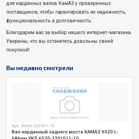
для карданных валов КамАЗ
у проверенных
Кольца стопорные
поставщиков, чтобы гарантировать их надежность,
Пресс-масленки
функциональность и долговечность.
Пробки
Благодарим вас за выбор нашего интернет-магазина.
Пружины
Уверены, что вы останетесь довольны своей
Хомуты
покупкой!
Показать ещё
Вы недавно смотрели
Весь раздел
Соединительные элементы
Camozzi
Адаптеры и переходники
Тройники
Арт. У6520-2201011-10
Трубки, муфты, гайки
Вал карданный заднего моста КАМАЗ 6520 L-
Угольники
686мм УКД 6520-2201011-10