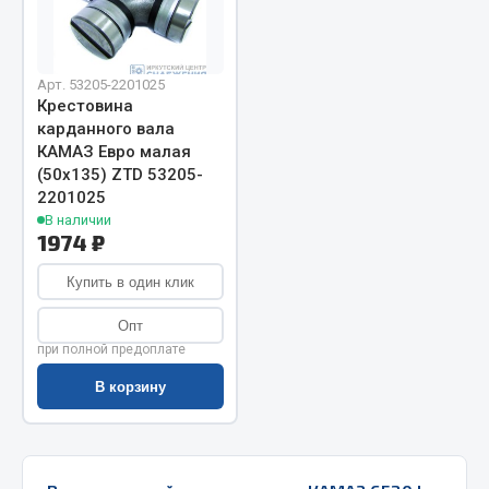
Запчасти на полуприцепы
Амортизаторы для полуприцепов
Арт. 53205-2201025
Крестовина
карданного вала
Весь раздел
КАМАЗ Евро малая
(50х135) ZTD 53205-
2201025
Запчасти КамАЗ
В наличии
1974 ₽
Двигатель
Система питания
Купить в один клик
Система выпуска газа
Опт
Система охлаждения
при полной предоплате
Сцепление
В корзину
Коробка передач
Коробка передач ZF
Показать ещё