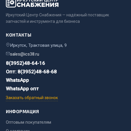
Двигатель
Иркутский Центр Снабжения — надёжный поставщик
Мост задний
запчастей и инструмента для бизнеса
Система питания
КОНТАКТЫ
Система выпуска газа
Система охлаждения
Иркутск, Трактовая улица, 9
Сцепление
sales@ics38.ru
Тормозная система
8(3952)48-64-16
Показать ещё
Опт: 8(3952)48-68-68
WhatsApp
Весь раздел
WhatsApp опт
Заказать обратный звонок
Запчасти ЯМЗ
ИНФОРМАЦИЯ
Двигатель
Оптовым покупателям
Система питания