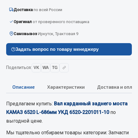
Вымпела
Доставка
по всей России
Показать ещё
Оригинал
от проверенного поставщика
Весь раздел
Самовывоз
Иркутск, Трактовая 9
Смазочные материалы
Задать вопрос по товару менеджеру
Масла
Поделиться:
VK
WA
TG
Охладжающие жидкости
Технические жидкости
Описание
Характеристики
Доставка и оплат
Весь раздел
Предлагаем купить:
Вал карданный заднего моста
КАМАЗ 6520 L-686мм УКД 6520-2201011-10
по
МЕТИЗЫ
выгодной цене.
Болты
Мы тщательно отбираем товары категории:
Запчасти
Гайки