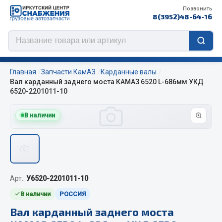
Позвонить
8(3952)48-64-16
Главная
Запчасти КамАЗ
Карданные валы
Вал карданный заднего моста КАМАЗ 6520 L-686мм УКД
6520-2201011-10
Цепи противоскольжения
В наличии
ЦЕПИ РОССИЯ
ЦЕПИ BOHU (Китай)
Изготовление цепей на колеса BOHU
QITONG
Арт.:
У6520-2201011-10
В наличии
РОССИЯ
Весь раздел
Вал карданный заднего моста