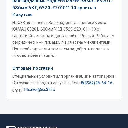
Вал карданный заднего моста КАМАЗ 6520 L-
686мм УКД 6520-2201011-10 купить в
Весь раздел
Иркутске
ИЦС38 поставляет Вал карданный заднего моста
Запчасти МАЗ
КАМАЗ 6520 L-686мм УКД 6520-2201011-10 с
гарантией качества и доставкой по России. Работаем
Система питания
с юридическими лицами, ИП и частными клиентами.
Подвеска
При необходимости поможем подобрать аналоги и
Тормозная система
совместимые позиции.
Двери
Оптовые поставки
Окно ветровое
Специальные условия для организаций и автопарков.
Двигатель
Отгрузка со склада в Иркутске. Тел.:
8(3952)48-64-16
·
Электрооборудование
sales@ics38.ru
Email:
Показать ещё
Весь раздел
Запчасти Урал