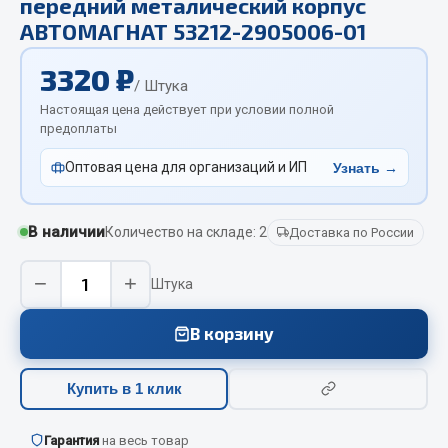
передний металический корпус
Отопители салона, подогреватели
АВТОМАГНАТ 53212-2905006-01
Автономные воздушные отопители
3320 ₽
/ Штука
Жидкостные подогреватели
Настоящая цена действует при условии полной
Отопители салона
предоплаты
Подогреватели тосола
Оптовая цена для организаций и ИП
Узнать →
Весь раздел
В наличии
Количество на складе: 2
Доставка по России
Автотовары
−
+
Штука
Автозвук
Автокаталоги
В корзину
Аксессуары автомобильные
Аптечки и знаки автомобильные
Купить в 1 клик
Брызговики
Вентиляторы кабины
Гарантия
на весь товар