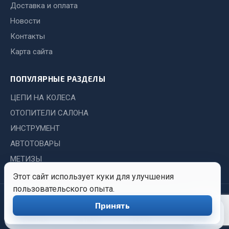
Система выпуска газа
Доставка и оплата
Система охлаждения
Новости
Коробка передач
Контакты
Рулевое управление
Карта сайта
Тормозная система
Показать ещё
ПОПУЛЯРНЫЕ РАЗДЕЛЫ
ЦЕПИ НА КОЛЕСА
Весь раздел
ОТОПИТЕЛИ САЛОНА
ИНСТРУМЕНТ
Запчасти HOWO
АВТОТОВАРЫ
Тормозная система
МЕТИЗЫ
Двигатель
Этот сайт использует куки для улучшения
Подвеска
пользовательского опыта.
© 2026 Иркутский Центр
Политика
Обработка
Система питания
Принять
0
Снабжения. Все права
конфиденциальности
персональных
Система выпуска газа
защищены.
данных
Главная
Каталог
Войти
Корзина
Система охлаждения