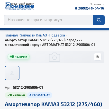
Позвонить
8(3952)48-64-16
Главная
Запчасти КамАЗ
Подвеска
Амортизатор КАМАЗ 53212 (275/460) передний
металический корпус АВТОМАГНАТ 53212-2905006-01
Цепи противоскольжения
В наличии
ЦЕПИ РОССИЯ
ЦЕПИ BOHU (Китай)
Изготовление цепей на колеса BOHU
QITONG
Арт.:
53212-2905006-01
В наличии
АВТОМАГНАТ
Весь раздел
Амортизатор КАМАЗ 53212 (275/460)