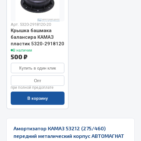
Запчасти на полуприцепы
Амортизаторы для полуприцепов
Арт. 5320-2918120-20
Крышка башмака
балансира КАМАЗ
Весь раздел
пластик 5320-2918120
В наличии
500 ₽
Запчасти КамАЗ
Купить в один клик
Двигатель
Система питания
Опт
при полной предоплате
Система выпуска газа
Система охлаждения
В корзину
Сцепление
Коробка передач
Коробка передач ZF
Амортизатор КАМАЗ 53212 (275/460)
передний металический корпус АВТОМАГНАТ
Показать ещё