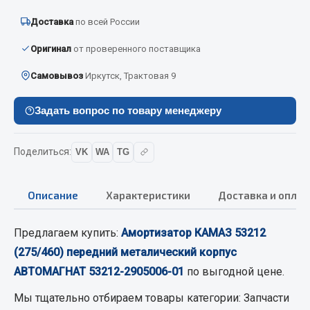
Вымпела
Доставка
по всей России
Показать ещё
Оригинал
от проверенного поставщика
Весь раздел
Самовывоз
Иркутск, Трактовая 9
Смазочные материалы
Задать вопрос по товару менеджеру
Масла
Поделиться:
VK
WA
TG
Охладжающие жидкости
Технические жидкости
Описание
Характеристики
Доставка и оплат
Весь раздел
Предлагаем купить:
Амортизатор КАМАЗ 53212
(275/460) передний металический корпус
МЕТИЗЫ
АВТОМАГНАТ 53212-2905006-01
по выгодной цене.
Болты
Мы тщательно отбираем товары категории:
Запчасти
Гайки