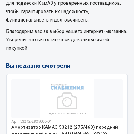
для подвески КамАЗ
у проверенных поставщиков,
Кольца стопорные
чтобы гарантировать их надежность,
Пресс-масленки
функциональность и долговечность.
Пробки
Благодарим вас за выбор нашего интернет-магазина.
Пружины
Уверены, что вы останетесь довольны своей
Хомуты
покупкой!
Показать ещё
Вы недавно смотрели
Весь раздел
Соединительные элементы
Camozzi
Адаптеры и переходники
Тройники
Арт. 53212-2905006-01
Трубки, муфты, гайки
Амортизатор КАМАЗ 53212 (275/460) передний
Угольники
металический корпус АВТОМАГНАТ 53212-