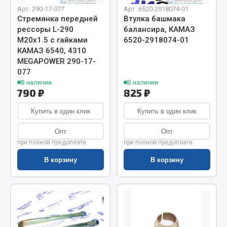
Весь раздел
Арт. 290-17-077
Арт. 6520-2918074-01
Стремянка передней
Втулка башмака
рессоры L-290
балансира, КАМАЗ
Цепи подъёмные
М20х1.5 с гайками
6520-2918074-01
КАМАЗ 6540, 4310
MEGAPOWER 290-17-
Весь раздел
077
В наличии
В наличии
790 ₽
825 ₽
РТИ
Купить в один клик
Купить в один клик
Кольца уплотнительные
Опт
Опт
Лента конвейерная
при полной предоплате
при полной предоплате
Манжеты
В корзину
В корзину
Паронит
Патрубки
Прокладки
Рукава высокого давления