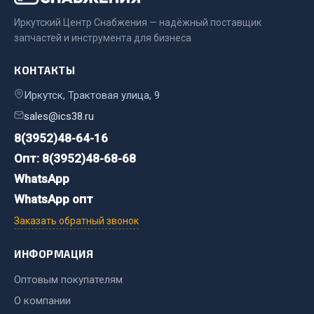
Иркутский Центр Снабжения — надёжный поставщик
Двигатель
запчастей и инструмента для бизнеса
Мост задний
Система питания
КОНТАКТЫ
Система выпуска газа
Иркутск, Трактовая улица, 9
Система охлаждения
sales@ics38.ru
Сцепление
8(3952)48-64-16
Тормозная система
Опт: 8(3952)48-68-68
Показать ещё
WhatsApp
WhatsApp опт
Весь раздел
Заказать обратный звонок
Запчасти ЯМЗ
ИНФОРМАЦИЯ
Оптовым покупателям
Двигатель
Система питания
О компании