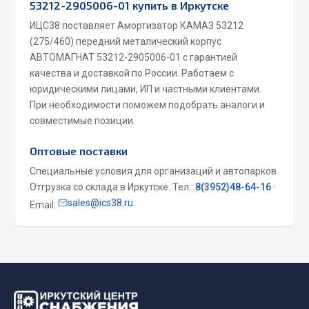
53212-2905006-01 купить в Иркутске
Весь раздел
ИЦС38 поставляет Амортизатор КАМАЗ 53212
(275/460) передний металический корпус
АВТОМАГНАТ 53212-2905006-01 с гарантией
Запчасти МАЗ
качества и доставкой по России. Работаем с
юридическими лицами, ИП и частными клиентами.
Система питания
При необходимости поможем подобрать аналоги и
Подвеска
совместимые позиции.
Тормозная система
Двери
Оптовые поставки
Окно ветровое
Специальные условия для организаций и автопарков.
Двигатель
Отгрузка со склада в Иркутске. Тел.:
8(3952)48-64-16
·
sales@ics38.ru
Email:
Электрооборудование
Показать ещё
Весь раздел
Запчасти Урал