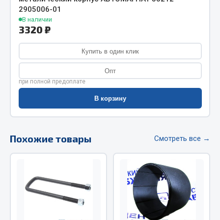
2905006-01
Фитинги
В наличии
Штуцеры
3320 ₽
Весь раздел
Купить в один клик
Опт
Инструмент
при полной предоплате
В корзину
Автомобильный инструмент
Измерительный инструмент
Крепежный инструмент
Похожие товары
Смотреть все →
Режущий инструмент
Силовое оборудование
Слесарный инструмент
Столярный инструмент
Показать ещё