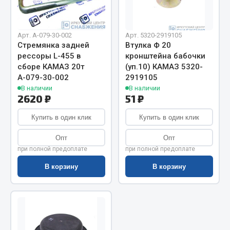
Показать ещё
Весь раздел
Арт. А-079-30-002
Арт. 5320-2919105
Стремянка задней
Втулка Ф 20
рессоры L-455 в
кронштейна бабочки
Автомобильная электрика
сборе КАМАЗ 20т
(уп.10) КАМАЗ 5320-
А-079-30-002
2919105
Автолампы
В наличии
В наличии
2620 ₽
51 ₽
Блоки реле и предохранителей
Вилки нагрузочные
Купить в один клик
Купить в один клик
Выключатели и переключатели клавишные
Опт
Опт
Выключатели кнопочные
при полной предоплате
при полной предоплате
Выключатель массы
В корзину
В корзину
Изолента
Показать ещё
Весь раздел