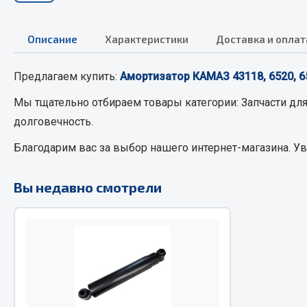
Описание
РТИ
Характеристики
Доставка и оплат
Автом
Кольца уплотнительные
Предлагаем купить:
Амортизатор КАМАЗ 43118, 6520, 6
Автоламп
Лента конвейерная
Блоки реле
Мы тщательно отбираем товары категории:
Запчасти дл
Манжеты
Вилки наг
долговечность.
Паронит
Выключате
Благодарим вас за выбор нашего интернет-магазина. У
Патрубки
клавишны
Прокладки
Выключате
Рукава высокого давления
Выключате
Вы недавно смотрели
Изолента
Показать ещё
Весь раздел
Весь раздел
Запча
Запчасти МАЗ