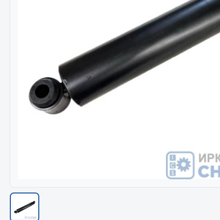
Весь раздел
Весь раздел
МЕТИЗЫ
Соед
Болты
Camozzi
Гайки
Адаптеры 
Кольца стопорные
Тройники
Пресс-масленки
Трубки, му
Пробки
Угольники
Пружины
Фитинги
Хомуты
Штуцеры
Показать ещё
Весь раздел
Весь раздел