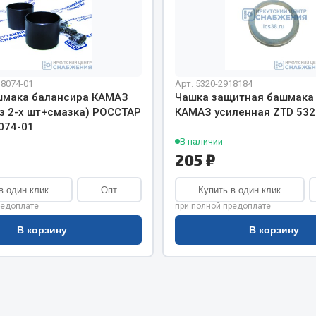
хлаждения
Vic
Автоторг
няя
Дифа
 система
Цитрон
орудование
18074-01
Арт. 5320-2918184
Фильтры DONALDSON
шмака балансира КАМАЗ
Чашка защитная башмака
из 2-х шт+смазка) РОССТАР
КАМАЗ усиленная ZTD 532
Показать ещё
Показать ещё
074-01
В наличии
Весь раздел
205 ₽
в один клик
Опт
Купить в один клик
ипники
Стяжки, тросы, канат
редоплате
при полной предоплате
В корзину
В корзину
Стропы
Стяжки
Тросы