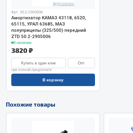
Двигатель
Система питания
Арт. 50.2-2905006
Амортизатор КАМАЗ 43118, 6520,
Мост задн
Подвеска
65115, УРАЛ 63685, МАЗ
Система п
Тормозная система
полуприцепы (325/500) передний
Система вы
Двери
ZTD 50.2-2905006
В наличии
Система о
Окно ветровое
3820 ₽
Сцепление
Двигатель
Тормозная
Электрооборудование
Купить в один клик
Опт
при полной предоплате
Показать ещё
В корзину
Весь раздел
Весь раздел
Похожие товары
Запча
Запчасти SHAANXI (SHACMAN)
Подвеска
Система питания
Двигатель
Тормозная система