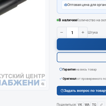
Оптовая цена для орган
Показать ещё
Весь раздел
В наличии
Количество на скл
−
+
Штука
инительные элементы
Инструмент
Автомобильный инструмент
и переходники
Измерительный инструмент
Крепежный инструмент
фты, гайки
Режущий инструмент
Гарантия
на весь товар
Силовое оборудование
Слесарный инструмент
Оригинал
от проверенного п
Столярный инструмент
Задать вопрос по това
Показать ещё
Весь раздел
Поделиться:
VK
WA
TG