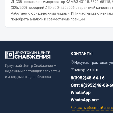
ИЦС38 поставляет Амортизатор КАМАЗ 43118, 6520, 65115,
(325/500) передний ZTD 50.2-2905006 с гарантией качества 
Весь раздел
Весь раздел
Работаем с юридическими лицами, ИП и частными клиента
подобрать аналоги и совместимые позиции.
Прочий инструмент
Ящики для инструмента и органайзеры
Сумки для инструмента
Хозяйственные товары
КОНТАКТЫ
Пушки тепловые
Иркутск, Трактовая ул
Иркутский Центр Снабжения —
sales@ics38.ru
Весь раздел
надёжный поставщик запчастей
и инструмента для бизнеса
8(3952)48-64-16
Опт: 8(3952)48-68-6
WhatsApp
WhatsApp опт
Заказать обратный звон