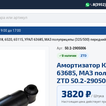
8(3952
9:00 до 17:00
, 6520, 65115, УРАЛ 63685, МАЗ полуприцепы (325/500) передний
Арт.:
50.2-2905006
тели салона,
Автотовары
греватели
В наличии
ZTD
Амортизатор КА
Автозвук
е воздушные отопители
63685, МАЗ по
Автокаталоги
е подогреватели
Аксессуары автомобильные
 салона
ZTD 50.2-2905
Аптечки и знаки автомобил
тели тосола
3820 ₽
Брызговики
/ Штука
Вентиляторы кабины
Настоящая цена действует пр
Вымпела