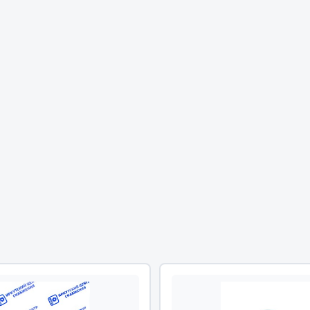
Двигатель
ий
Система питания
итания
Система выпуска газа
пуска газа
Система охлаждения
хлаждения
Коробка передач
Рулевое управление
 система
Тормозная система
Показать ещё
Показать ещё
Весь раздел
сти FAW
Фильтры
JSB
Mann-filter