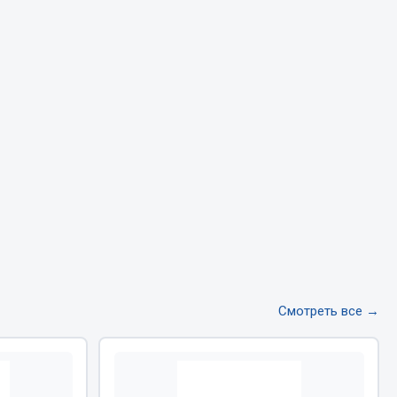
Тормозная система
Двигатель
Подвеска
Система питания
Система выпуска газа
Система охлаждения
Сцепление
Показать ещё
Весь раздел
Смотреть все →
Всё для сварки
Газосварка
Маски, краги сварщика