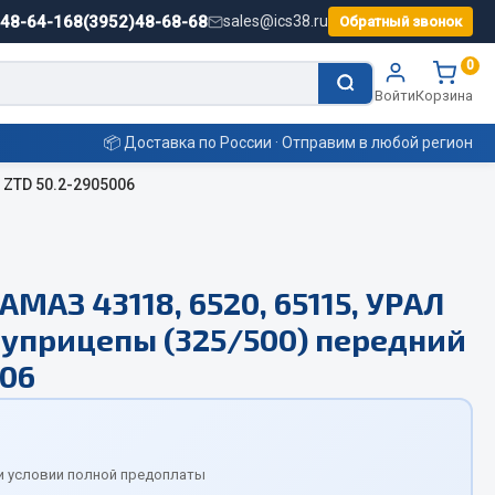
)48-64-16
8(3952)48-68-68
sales@ics38.ru
Обратный звонок
0
Войти
Корзина
📦 Доставка по России · Отправим в любой регион
 ZTD 50.2-2905006
Смазочные материалы
МАЗ 43118, 6520, 65115, УРАЛ
Масла
луприцепы (325/500) передний
Охладжающие жидкости
Технические жидкости
006
ьные
и условии полной предоплаты