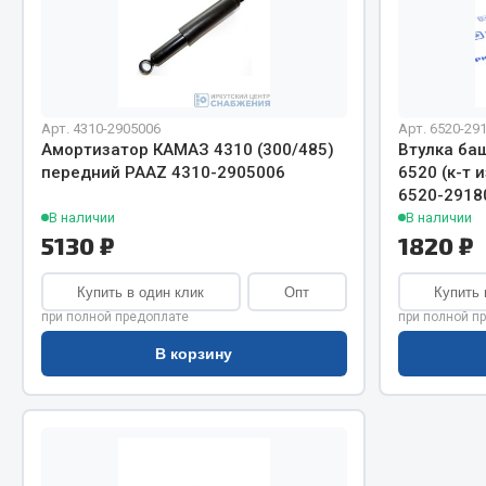
Система о
Колеса и шины
Сцепление
Система охлаждения
Ось перед
Подвеска
Тормозная
Кабина
Электрооб
Оперение кабины
Арт. 4310-2905006
Арт. 6520-29
Амортизатор КАМАЗ 4310 (300/485)
Втулка ба
передний PAAZ 4310-2905006
6520 (к-т 
Показать ещё
6520-2918
В наличии
В наличии
Весь раздел
Весь раздел
5130 ₽
1820 ₽
Купить в один клик
Опт
Купить 
Подш
CUMMINS HAFFEN
при полной предоплате
при полной п
В корзину
Весь раздел
Весь раздел