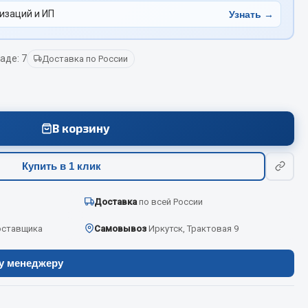
изаций и ИП
Узнать →
Весь раздел
аде: 7
Доставка по России
Цепи подъёмные
В корзину
Весь раздел
Купить в 1 клик
Доставка
по всей России
оставщика
Самовывоз
Иркутск, Трактовая 9
ру менеджеру