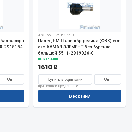
Сварочное оборудование
Сварочные материалы
Арт. 5511-2919026-01
 балансира
Палец РМШ нов.обр резина (Ф33) все
0-2918184
а/м КАМАЗ ЭЛЕМЕНТ без буртика
большой 5511-2919026-01
В наличии
Весь раздел
1610 ₽
Опт
Купить в один клик
Опт
Автохимия
ы
при полной предоплате
В корзину
3 ton
Abro
Agat auto
Alteco
Aвтосил