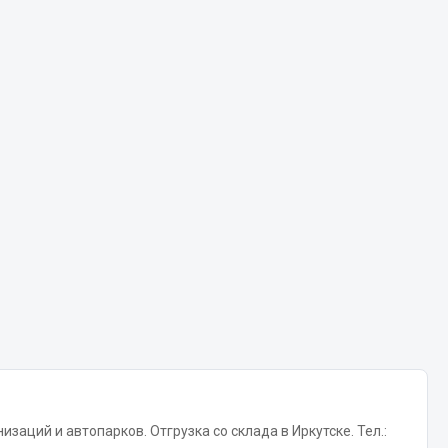
Chevron
Cosmo
Показать ещё
Весь раздел
Аккумуляторы
ТАВ
ЯМАЛ
Solite
ТЮМЕНЬ
OURSUN
FORVARD
DELТА
заций и автопарков. Отгрузка со склада в Иркутске. Тел.: