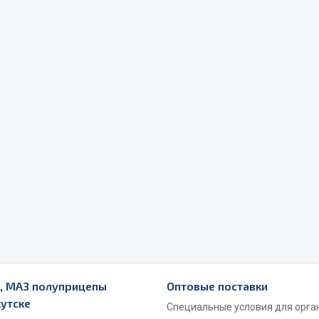
Весь раздел
Садовый инвентарь
монтаж
 для шиномонтажа
Весь раздел
т и оборудование для
жа
 для ремонта шин и камер
5, МАЗ полуприцепы
Оптовые поставки
кутске
Специальные условия для органи