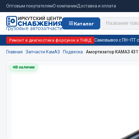
Оптовым покупателям
О компании
Доставка и оплата
Каталог
Самовывоз с ПН–ПТ с 
Ремонт и диагностика форсунок и ТНВД
Главная
Запчасти КамАЗ
Подвеска
Амортизатор КАМАЗ 43118
Отопи
В наличии
Цепи противоскольжения
подо
Автономны
ЦЕПИ РОССИЯ
Жидкостны
ЦЕПИ BOHU (Китай)
Отопители
Изготовление цепей на колеса BOHU
Подогрева
QITONG