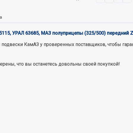
а
Запчасти на полупри
обильная электрика
Амортизаторы для полуприц
5115, УРАЛ 63685, МАЗ полуприцепы (325/500) передний 
ы
 и предохранителей
я подвески КамАЗ
у проверенных поставщиков, чтобы гара
рузочные
ли и переключатели
верены, что вы останетесь довольны своей покупкой!
е
ли кнопочные
ль массы
Показать ещё
Весь раздел
сти Урал
Запчасти ЯМЗ