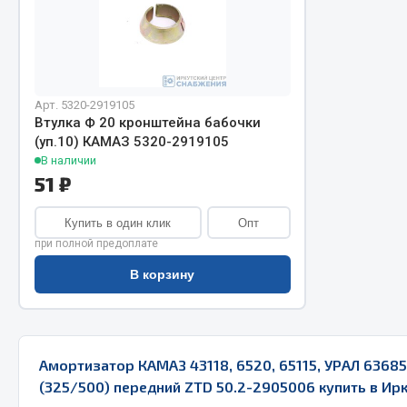
Арт. 5320-2919105
Втулка Ф 20 кронштейна бабочки
(уп.10) КАМАЗ 5320-2919105
В наличии
Хозтовары
51 ₽
Шино
Горелки, баллоны, плитки газовые
Купить в один клик
Опт
Автохимия
при полной предоплате
Замки
Вентили
Лампы паяльные, керосиновые
В корзину
Инструмен
Сантехника
шиномонт
Спецодежда
Материалы
Лестницы, стремянки
Амортизатор КАМАЗ 43118, 6520, 65115, УРАЛ 6368
Товары для дома
(325/500) передний ZTD 50.2-2905006 купить в Ир