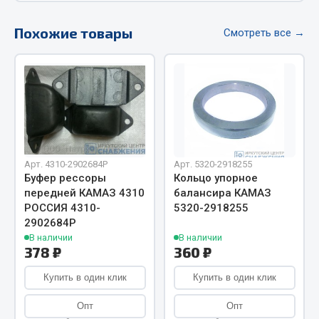
Весь раздел
Похожие товары
Смотреть все →
Цепи подъёмные
Весь раздел
РТИ
Арт. 4310-2902684Р
Арт. 5320-2918255
Кольца уплотнительные
Буфер рессоры
Кольцо упорное
передней КАМАЗ 4310
балансира КАМАЗ
Лента конвейерная
РОССИЯ 4310-
5320-2918255
Манжеты
2902684Р
Паронит
В наличии
В наличии
378 ₽
360 ₽
Патрубки
Прокладки
Купить в один клик
Купить в один клик
Рукава высокого давления
Опт
Опт