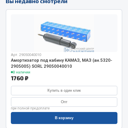
Вы недавно смотрели
Фитинги
Штуцеры
Весь раздел
Инструмент
Арт. 29050040010
Автомобильный инструмент
Амортизатор под кабину КАМАЗ, МАЗ (ан.5320-
2905005) SORL 29050040010
Измерительный инструмент
В наличии
Крепежный инструмент
1760 ₽
Режущий инструмент
Купить в один клик
Силовое оборудование
Слесарный инструмент
Опт
Столярный инструмент
при полной предоплате
Показать ещё
В корзину