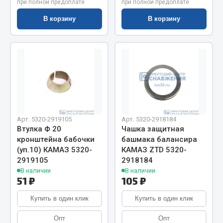
Показать ещё
при полной предоплате
при полной предоплате
В корзину
В корзину
Весь раздел
Автомобильная электрика
Автолампы
Блоки реле и предохранителей
Вилки нагрузочные
Арт. 5320-2919105
Арт. 5320-2918184
Выключатели и переключатели клавишные
Втулка Ф 20
Чашка защитная
Выключатели кнопочные
кронштейна бабочки
башмака балансира
(уп.10) КАМАЗ 5320-
КАМАЗ ZTD 5320-
Выключатель массы
2919105
2918184
Изолента
В наличии
В наличии
51 ₽
105 ₽
Показать ещё
Купить в один клик
Купить в один клик
Весь раздел
Опт
Опт