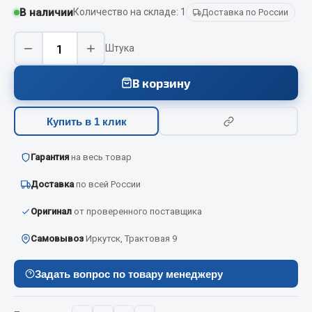
Вымпела
В наличии
Количество на складе: 1
Доставка по России
Показать ещё
−
+
Штука
Весь раздел
В корзину
Смазочные материалы
Купить в 1 клик
Масла
Гарантия
на весь товар
Охладжающие жидкости
Технические жидкости
Доставка
по всей России
Оригинал
от проверенного поставщика
Весь раздел
Самовывоз
Иркутск, Трактовая 9
МЕТИЗЫ
Задать вопрос по товару менеджеру
Болты
Гайки