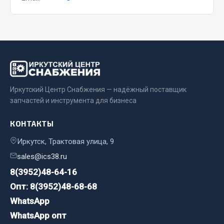
Двигатель
Мост задний
Система питания
Система выпуска газа
Система охлаждения
Сцепление
Иркутский Центр Снабжения — надёжный поставщик
запчастей и инструмента для бизнеса
Тормозная система
Показать ещё
КОНТАКТЫ
Иркутск, Трактовая улица, 9
Весь раздел
sales@ics38.ru
8(3952)48-64-16
Запчасти ЯМЗ
Опт: 8(3952)48-68-68
Двигатель
WhatsApp
Система питания
WhatsApp опт