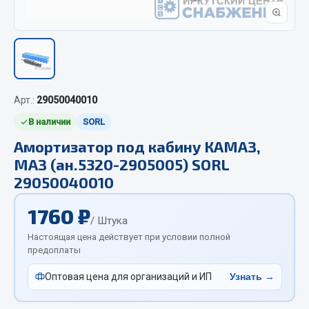
Отопители салона, подогреватели
Автономные воздушные отопители
Жидкостные подогреватели
Отопители салона
Подогреватели тосола
Арт.:
29050040010
В наличии
SORL
Весь раздел
Амортизатор под кабину КАМАЗ,
МАЗ (ан.5320-2905005) SORL
Автотовары
29050040010
Автозвук
1760 ₽
/ Штука
Автокаталоги
Настоящая цена действует при условии полной
Аксессуары автомобильные
предоплаты
Аптечки и знаки автомобильные
Оптовая цена для организаций и ИП
Узнать →
Брызговики
Вентиляторы кабины