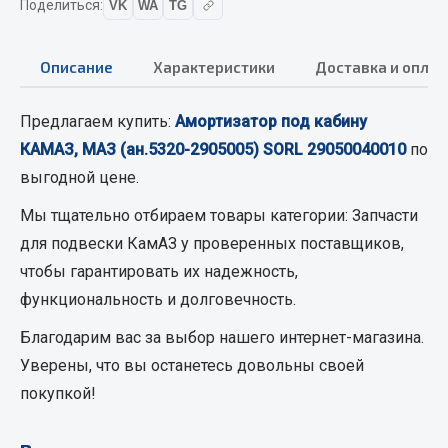
Поделиться:
VK
WA
TG
Кольца стопорные
Пресс-масленки
Описание
Характеристики
Доставка и оплат
Пробки
Пружины
Предлагаем купить:
Амортизатор под кабину
Хомуты
КАМАЗ, МАЗ (ан.5320-2905005) SORL 29050040010
по
Показать ещё
выгодной цене.
Мы тщательно отбираем товары категории:
Запчасти
Весь раздел
для подвески КамАЗ
у проверенных поставщиков,
чтобы гарантировать их надежность,
Соединительные элементы
функциональность и долговечность.
Camozzi
Благодарим вас за выбор нашего интернет-магазина.
Адаптеры и переходники
Уверены, что вы останетесь довольны своей
Тройники
покупкой!
Трубки, муфты, гайки
Угольники