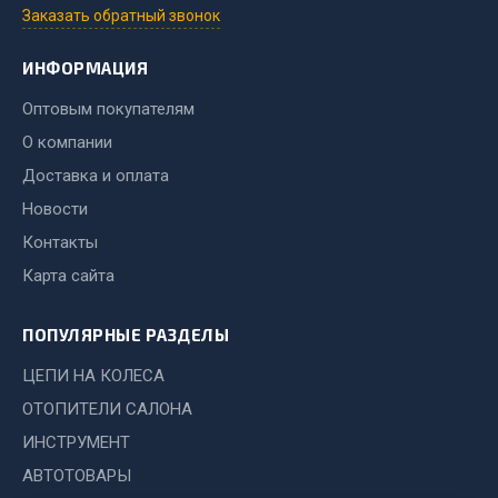
Система выпуска газа
Заказать обратный звонок
Система охлаждения
Коробка передач
ИНФОРМАЦИЯ
Рулевое управление
Оптовым покупателям
Тормозная система
О компании
Показать ещё
Доставка и оплата
Новости
Весь раздел
Контакты
Карта сайта
Запчасти HOWO
ПОПУЛЯРНЫЕ РАЗДЕЛЫ
Тормозная система
Двигатель
ЦЕПИ НА КОЛЕСА
Подвеска
ОТОПИТЕЛИ САЛОНА
Система питания
ИНСТРУМЕНТ
Система выпуска газа
АВТОТОВАРЫ
Система охлаждения