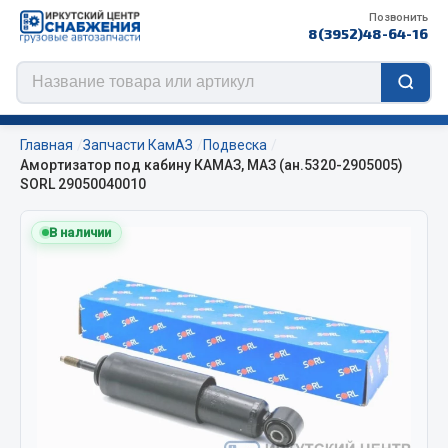
Позвонить
8(3952)48-64-16
Главная
Запчасти КамАЗ
Подвеска
Амортизатор под кабину КАМАЗ, МАЗ (ан.5320-2905005)
SORL 29050040010
Цепи противоскольжения
В наличии
ЦЕПИ РОССИЯ
ЦЕПИ BOHU (Китай)
Изготовление цепей на колеса BOHU
QITONG
Весь раздел