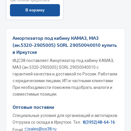
при полной предоплате
Весь раздел
В корзину
Запчасти МАЗ
Амортизатор под кабину КАМАЗ, МАЗ
Система питания
(ан.5320-2905005) SORL 29050040010 купить
Подвеска
в Иркутске
Тормозная система
ИЦС38 поставляет Амортизатор под кабину КАМАЗ,
Двери
МАЗ (ан.5320-2905005) SORL 29050040010 с
Окно ветровое
гарантией качества и доставкой по России. Работаем
Двигатель
с юридическими лицами, ИП и частными клиентами.
Электрооборудование
При необходимости поможем подобрать аналоги и
совместимые позиции.
Показать ещё
Оптовые поставки
Весь раздел
Специальные условия для организаций и автопарков.
Отгрузка со склада в Иркутске. Тел.:
8(3952)48-64-16
·
Запчасти Урал
sales@ics38.ru
Email: