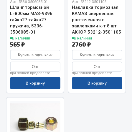
Показать ещё
Арт. 5336-3506085-01
Арт. 53212-3501105
Шланг тормозной
Накладка тормозная
L=800мм МАЗ-9396
КАМАЗ сверленная
Весь раздел
гайка27-гайка27
расточенная с
пружина, 5336-
заклепками к-т 8 шт
3506085-01
АККОР 53212-3501105
Автомобильная электрика
В наличии
В наличии
565 ₽
2760 ₽
Автолампы
Купить в один клик
Купить в один клик
Блоки реле и предохранителей
Вилки нагрузочные
Опт
Опт
Выключатели и переключатели клавишные
при полной предоплате
при полной предоплате
Выключатели кнопочные
В корзину
В корзину
Выключатель массы
Изолента
Показать ещё
Весь раздел