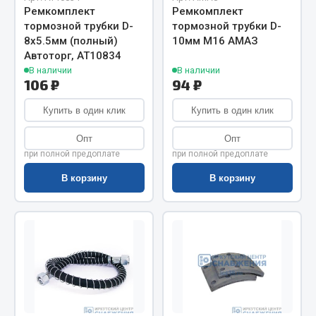
Весь раздел
Ремкомплект
Ремкомплект
тормозной трубки D-
тормозной трубки D-
8х5.5мм (полный)
10мм М16 АМАЗ
Цепи подъёмные
Автоторг, АТ10834
В наличии
В наличии
106 ₽
94 ₽
Весь раздел
Купить в один клик
Купить в один клик
Опт
Опт
РТИ
при полной предоплате
при полной предоплате
Кольца уплотнительные
В корзину
В корзину
Лента конвейерная
Манжеты
Паронит
Патрубки
Прокладки
Рукава высокого давления