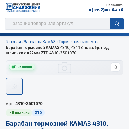
Позвонить
8(3952)48-64-16
Главная
Запчасти КамАЗ
Тормозная система
Барабан тормозной КАМАЗ 4310, 43118 нов.обр. под
шпильки d=22мм ZTD 4310-3501070
Цепи противоскольжения
В наличии
ЦЕПИ РОССИЯ
ЦЕПИ BOHU (Китай)
Изготовление цепей на колеса BOHU
QITONG
Арт.:
4310-3501070
В наличии
ZTD
Весь раздел
Барабан тормозной КАМАЗ 4310,