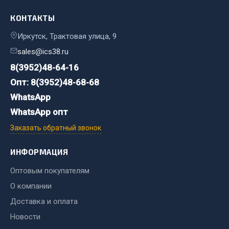
КОНТАКТЫ
Двигатель
Мост задний
Иркутск, Трактовая улица, 9
Система питания
sales@ics38.ru
Система выпуска газа
8(3952)48-64-16
Система охлаждения
Опт: 8(3952)48-68-68
Сцепление
WhatsApp
Тормозная система
WhatsApp опт
Показать ещё
Заказать обратный звонок
Весь раздел
ИНФОРМАЦИЯ
Оптовым покупателям
Запчасти ЯМЗ
О компании
Доставка и оплата
Двигатель
Новости
Система питания