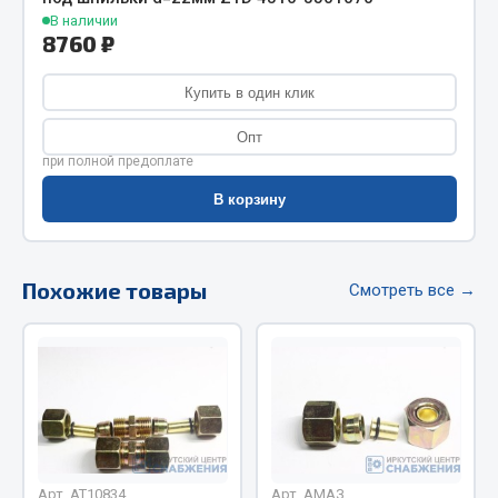
Фитинги
В наличии
8760 ₽
Штуцеры
Купить в один клик
Весь раздел
Опт
при полной предоплате
Инструмент
В корзину
Автомобильный инструмент
Измерительный инструмент
Похожие товары
Смотреть все →
Крепежный инструмент
Режущий инструмент
Силовое оборудование
Слесарный инструмент
Столярный инструмент
Показать ещё
Арт. AT10834
Арт. АМАЗ