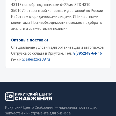
43118 нов.обр. под шпильки d=22мм ZTD 4310-
Весь раздел
3501070 с гарантией качества и доставкой по России.
Работаем с юридическими лицами, ИП и частными
клиентами. При необходимости поможем подобрать
Запчасти МАЗ
аналоги и совместимые позиции.
Система питания
Оптовые поставки
Подвеска
Специальные условия для организаций и автопарков.
Тормозная система
Отгрузка со склада в Иркутске. Тел.:
8(3952)48-64-16
·
Двери
sales@ics38.ru
Email:
Окно ветровое
Двигатель
Электрооборудование
Показать ещё
Весь раздел
Иркутский Центр Снабжения — надёжный поставщик
запчастей и инструмента для бизнеса
Запчасти Урал