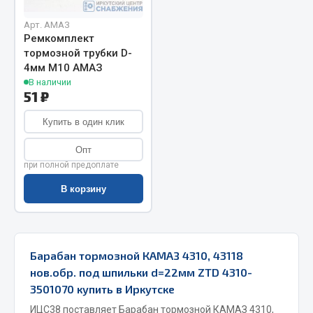
Запчасти на полуприцепы
Арт. АМАЗ
Ремкомплект
тормозной трубки D-
Амортизаторы для полуприцепов
4мм М10 АМАЗ
В наличии
Весь раздел
51 ₽
Купить в один клик
Запчасти КамАЗ
Опт
Двигатель
при полной предоплате
Система питания
В корзину
Система выпуска газа
Система охлаждения
Сцепление
Барабан тормозной КАМАЗ 4310, 43118
Коробка передач
нов.обр. под шпильки d=22мм ZTD 4310-
Коробка передач ZF
3501070 купить в Иркутске
Показать ещё
ИЦС38 поставляет Барабан тормозной КАМАЗ 4310,