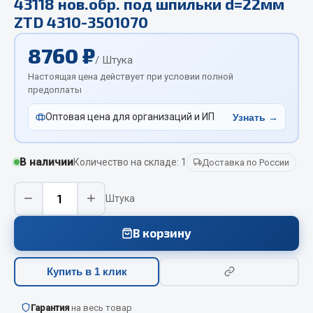
43118 нов.обр. под шпильки d=22мм
Отопители салона, подогреватели
ZTD 4310-3501070
Автономные воздушные отопители
8760 ₽
/ Штука
Жидкостные подогреватели
Настоящая цена действует при условии полной
Отопители салона
предоплаты
Подогреватели тосола
Оптовая цена для организаций и ИП
Узнать →
Весь раздел
В наличии
Количество на складе: 1
Доставка по России
Автотовары
−
+
Штука
Автозвук
Автокаталоги
В корзину
Аксессуары автомобильные
Аптечки и знаки автомобильные
Купить в 1 клик
Брызговики
Вентиляторы кабины
Гарантия
на весь товар