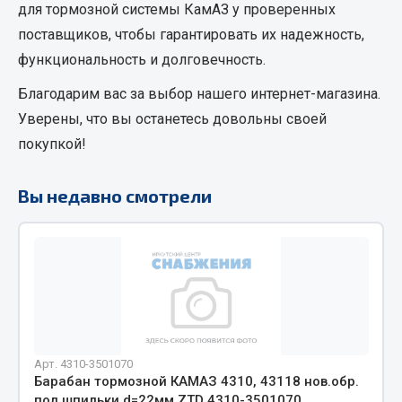
для тормозной системы КамАЗ
у проверенных
Кольца стопорные
поставщиков, чтобы гарантировать их надежность,
Пресс-масленки
функциональность и долговечность.
Пробки
Благодарим вас за выбор нашего интернет-магазина.
Пружины
Уверены, что вы останетесь довольны своей
Хомуты
покупкой!
Показать ещё
Вы недавно смотрели
Весь раздел
Соединительные элементы
Camozzi
Адаптеры и переходники
Тройники
Арт. 4310-3501070
Трубки, муфты, гайки
Барабан тормозной КАМАЗ 4310, 43118 нов.обр.
Угольники
под шпильки d=22мм ZTD 4310-3501070