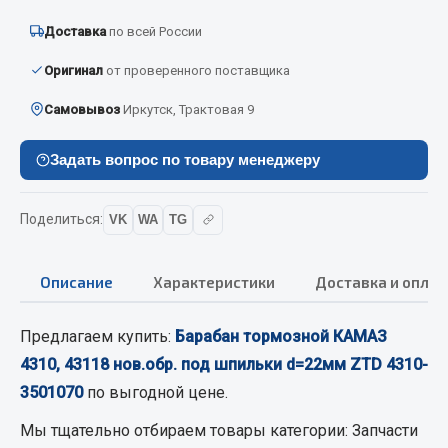
Вымпела
Доставка
по всей России
Показать ещё
Оригинал
от проверенного поставщика
Весь раздел
Самовывоз
Иркутск, Трактовая 9
Смазочные материалы
Задать вопрос по товару менеджеру
Масла
Поделиться:
VK
WA
TG
Охладжающие жидкости
Технические жидкости
Описание
Характеристики
Доставка и оплат
Весь раздел
Предлагаем купить:
Барабан тормозной КАМАЗ
4310, 43118 нов.обр. под шпильки d=22мм ZTD 4310-
МЕТИЗЫ
3501070
по выгодной цене.
Болты
Мы тщательно отбираем товары категории:
Запчасти
Гайки