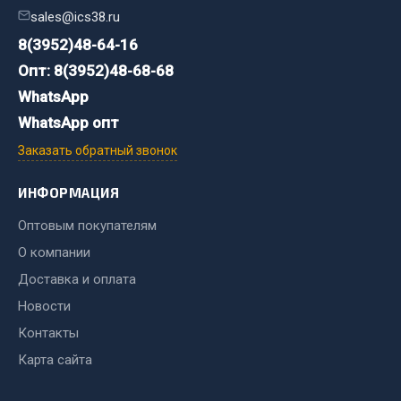
Система выпуска газа
sales@ics38.ru
Система охлаждения
8(3952)48-64-16
Коробка передач
Опт: 8(3952)48-68-68
Рулевое управление
WhatsApp
Тормозная система
WhatsApp опт
Показать ещё
Заказать обратный звонок
Весь раздел
ИНФОРМАЦИЯ
Оптовым покупателям
Запчасти HOWO
О компании
Тормозная система
Доставка и оплата
Двигатель
Новости
Подвеска
Контакты
Система питания
Карта сайта
Система выпуска газа
Система охлаждения