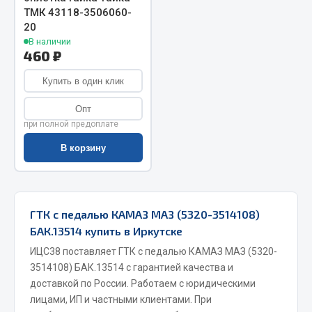
ТМК 43118-3506060-
Весь раздел
20
В наличии
460 ₽
Запчасти МАЗ
Купить в один клик
Система питания
Опт
Подвеска
при полной предоплате
Тормозная система
В корзину
Двери
Окно ветровое
Двигатель
Электрооборудование
ГТК с педалью КАМАЗ МАЗ (5320-3514108)
БАК.13514 купить в Иркутске
Показать ещё
ИЦС38 поставляет ГТК с педалью КАМАЗ МАЗ (5320-
Весь раздел
3514108) БАК.13514 с гарантией качества и
доставкой по России. Работаем с юридическими
лицами, ИП и частными клиентами. При
Запчасти Урал