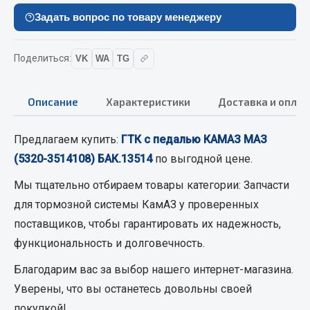
Кольца стопорные
Задать вопрос по товару менеджеру
Пресс-масленки
Пробки
Поделиться:
VK
WA
TG
Пружины
Хомуты
Описание
Характеристики
Доставка и оплат
Показать ещё
Предлагаем купить:
ГТК с педалью КАМАЗ МАЗ
Весь раздел
(5320-3514108) БАК.13514
по выгодной цене.
Мы тщательно отбираем товары категории:
Запчасти
Соединительные элементы
для тормозной системы КамАЗ
у проверенных
поставщиков, чтобы гарантировать их надежность,
Camozzi
функциональность и долговечность.
Адаптеры и переходники
Тройники
Благодарим вас за выбор нашего интернет-магазина.
Трубки, муфты, гайки
Уверены, что вы останетесь довольны своей
Угольники
покупкой!