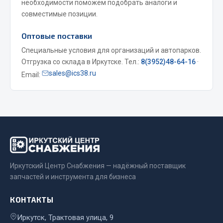
необходимости поможем подобрать аналоги и
совместимые позиции.
Двигатель
Мост задний
Оптовые поставки
Система питания
Специальные условия для организаций и автопарков.
Система выпуска газа
Отгрузка со склада в Иркутске. Тел.:
8(3952)48-64-16
·
sales@ics38.ru
Система охлаждения
Email:
Сцепление
Тормозная система
Показать ещё
Весь раздел
Иркутский Центр Снабжения — надёжный поставщик
Запчасти ЯМЗ
запчастей и инструмента для бизнеса
Двигатель
КОНТАКТЫ
Система питания
Иркутск, Трактовая улица, 9