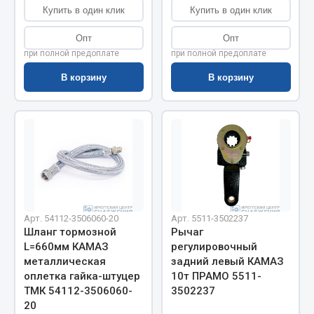
Показать ещё
Купить в один клик
Купить в один клик
Весь раздел
Опт
Опт
при полной предоплате
при полной предоплате
В корзину
В корзину
Автомобильная электрика
Автолампы
Блоки реле и предохранителей
Вилки нагрузочные
Выключатели и переключатели клавишные
Выключатели кнопочные
Выключатель массы
Арт. 54112-3506060-20
Арт. 5511-3502237
Изолента
Шланг тормозной
Рычаг
L=660мм КАМАЗ
регулировочный
Показать ещё
металлическая
задний левый КАМАЗ
оплетка гайка-штуцер
10т ПРАМО 5511-
Весь раздел
ТМК 54112-3506060-
3502237
20