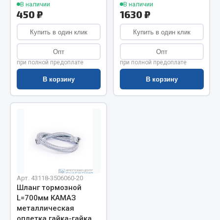
В наличии
В наличии
450 ₽
1630 ₽
Запчасти на полуприцепы
Купить в один клик
Купить в один клик
Амортизаторы для полуприцепов
Опт
Опт
Весь раздел
при полной предоплате
при полной предоплате
В корзину
В корзину
Запчасти КамАЗ
Двигатель
Система питания
Система выпуска газа
Система охлаждения
Сцепление
Арт. 43118-3506060-20
Коробка передач
Шланг тормозной
Коробка передач ZF
L=700мм КАМАЗ
металлическая
Показать ещё
оплетка гайка-гайка