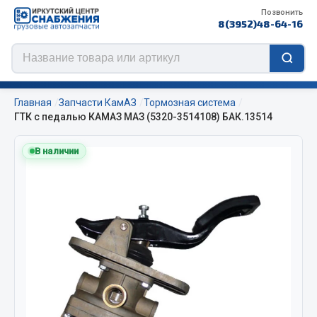
Позвонить
8(3952)48-64-16
Главная
Запчасти КамАЗ
Тормозная система
ГТК с педалью КАМАЗ МАЗ (5320-3514108) БАК.13514
В наличии
Цепи противоскольжения
ЦЕПИ РОССИЯ
ЦЕПИ BOHU (Китай)
Изготовление цепей на колеса BOHU
QITONG
Весь раздел