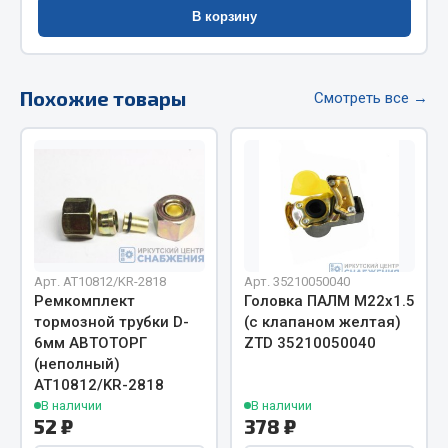
Весь раздел
В корзину
Цепи подъёмные
Похожие товары
Смотреть все →
Весь раздел
РТИ
Кольца уплотнительные
Лента конвейерная
Арт. AT10812/KR-2818
Арт. 35210050040
Ремкомплект
Головка ПАЛМ М22х1.5
Манжеты
тормозной трубки D-
(с клапаном желтая)
Паронит
6мм АВТОТОРГ
ZTD 35210050040
Патрубки
(неполный)
Прокладки
АТ10812/KR-2818
В наличии
В наличии
Рукава высокого давления
52 ₽
378 ₽