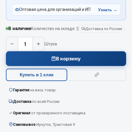
Вымпела
Оптовая цена для организаций и ИП
Узнать →
Показать ещё
Весь раздел
В наличии
Количество на складе: 2
Доставка по России
−
+
Штука
Смазочные материалы
В корзину
Масла
Охладжающие жидкости
Купить в 1 клик
Технические жидкости
Весь раздел
Гарантия
на весь товар
Доставка
по всей России
МЕТИЗЫ
Оригинал
от проверенного поставщика
Болты
Самовывоз
Иркутск, Трактовая 9
Гайки