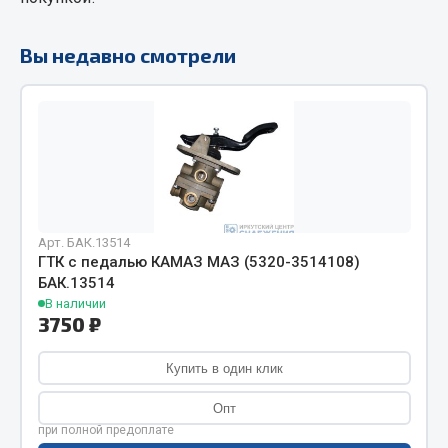
Фитинги
Штуцеры
Вы недавно смотрели
Весь раздел
Инструмент
Автомобильный инструмент
Измерительный инструмент
Арт. БАК.13514
ГТК с педалью КАМАЗ МАЗ (5320-3514108)
Крепежный инструмент
БАК.13514
Режущий инструмент
В наличии
Силовое оборудование
3750 ₽
Слесарный инструмент
Купить в один клик
Столярный инструмент
Опт
Показать ещё
при полной предоплате