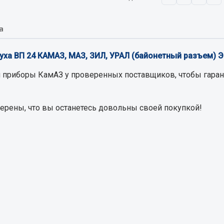
а
Запчасти на полупри
обильная электрика
Амортизаторы для полуприц
уха ВП 24 КАМАЗ, МАЗ, ЗИЛ, УРАЛ (байонетный разъем) Э
ы
 и предохранителей
я приборы КамАЗ
у проверенных поставщиков, чтобы гаран
рузочные
ли и переключатели
верены, что вы останетесь довольны своей покупкой!
е
ли кнопочные
ль массы
Показать ещё
Весь раздел
сти Урал
Запчасти ЯМЗ