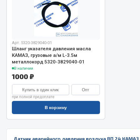
Арт. 5320-3829040-01
Шланг указателя давления масла
КАМАЗ, грузовые а/м L-3.5м
Хозтовары
металлокорд 5320-3829040-01
Шино
В наличии
1000 ₽
Горелки, баллоны, плитки газовые
Автохимия
Замки
Вентили
Купить в один клик
Опт
Лампы паяльные, керосиновые
Инструмен
при полной предоплате
Сантехника
шиномонт
В корзину
Спецодежда
Материалы
Лестницы, стремянки
Товары для дома
Датчик аварийного давления воздуха ВП 24 КАМАЗ,