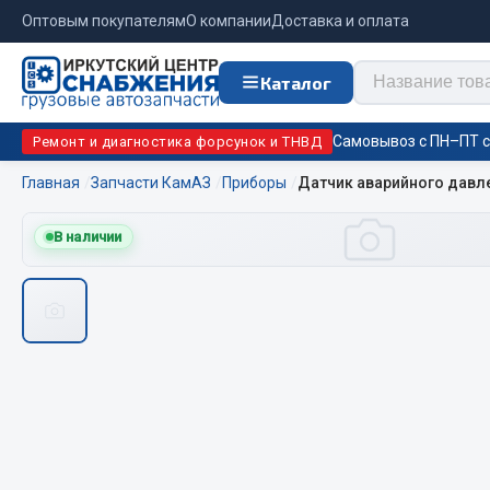
Оптовым покупателям
О компании
Доставка и оплата
Каталог
Самовывоз с ПН–ПТ с 
Ремонт и диагностика форсунок и ТНВД
Главная
Запчасти КамАЗ
Приборы
Датчик аварийного давле
Отопи
В наличии
Цепи противоскольжения
подо
Автономны
ЦЕПИ РОССИЯ
Жидкостны
ЦЕПИ BOHU (Китай)
Отопители
Изготовление цепей на колеса BOHU
Подогрева
QITONG