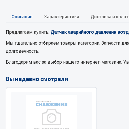
Описание
РТИ
Характеристики
Доставка и оплат
Автом
Кольца уплотнительные
Предлагаем купить:
Датчик аварийного давления возд
Автоламп
Лента конвейерная
Блоки реле
Мы тщательно отбираем товары категории:
Запчасти дл
Манжеты
Вилки наг
долговечность.
Паронит
Выключате
Благодарим вас за выбор нашего интернет-магазина. У
Патрубки
клавишны
Прокладки
Выключате
Рукава высокого давления
Выключате
Вы недавно смотрели
Изолента
Показать ещё
Весь раздел
Весь раздел
Запча
Запчасти МАЗ