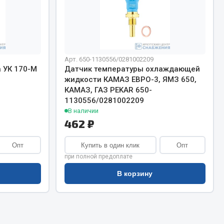
Сварочное оборудование
Сварочные материалы
Арт. 650-1130556/0281002209
 УК 170-М
Датчик температуры охлаждающей
жидкости КАМАЗ ЕВРО-3, ЯМЗ 650,
КАМАЗ, ГАЗ PEKAR 650-
1130556/0281002209
Весь раздел
В наличии
462 ₽
Автохимия
ы
Опт
Купить в один клик
Опт
при полной предоплате
3 ton
В корзину
Abro
Agat auto
Alteco
Aвтосил