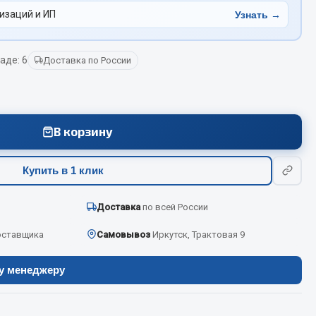
изаций и ИП
Узнать →
Весь раздел
аде: 6
Доставка по России
Цепи подъёмные
В корзину
Весь раздел
Купить в 1 клик
Доставка
по всей России
оставщика
Самовывоз
Иркутск, Трактовая 9
ру менеджеру