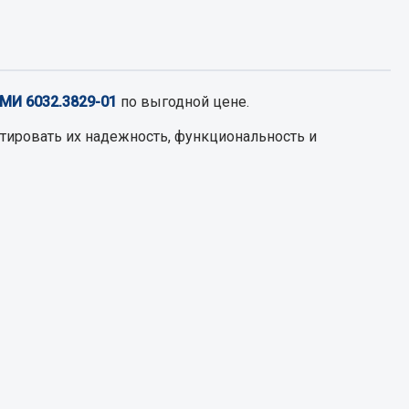
Запчасти КамАЗ
цепы
Двигатель
епов
МИ 6032.3829-01
по выгодной цене.
Система питания
тировать их надежность, функциональность и
Система выпуска газа
Система охлаждения
Сцепление
Коробка передач
Коробка передач ZF
Показать ещё
Весь раздел
Запчасти HOWO