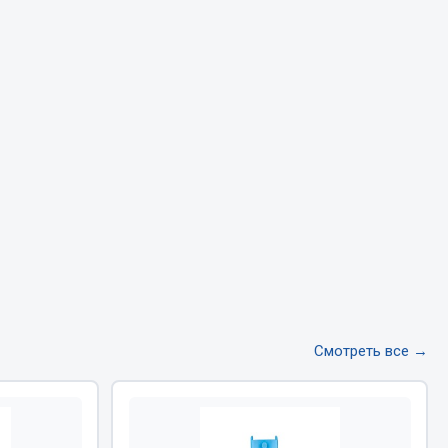
Тормозная система
Двигатель
Подвеска
Система питания
Система выпуска газа
Система охлаждения
Сцепление
Показать ещё
Весь раздел
Смотреть все →
Всё для сварки
Газосварка
Маски, краги сварщика