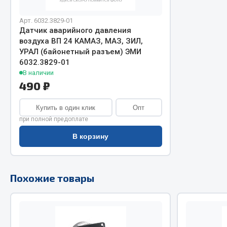
Двигатель
Система питания
Арт. 6032.3829-01
Датчик аварийного давления
Мост задн
Подвеска
воздуха ВП 24 КАМАЗ, МАЗ, ЗИЛ,
Система п
Тормозная система
УРАЛ (байонетный разъем) ЭМИ
Система вы
Двери
6032.3829-01
В наличии
Система о
Окно ветровое
490 ₽
Сцепление
Двигатель
Тормозная
Электрооборудование
Купить в один клик
Опт
при полной предоплате
Показать ещё
В корзину
Весь раздел
Весь раздел
Похожие товары
Запча
Запчасти SHAANXI (SHACMAN)
Подвеска
Система питания
Двигатель
Тормозная система