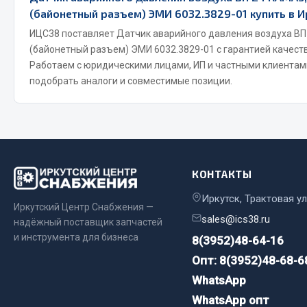
(байонетный разъем) ЭМИ 6032.3829-01 купить в И
Весь раздел
ИЦС38 поставляет Датчик аварийного давления воздуха ВП
Весь раздел
(байонетный разъем) ЭМИ 6032.3829-01 с гарантией качеств
Работаем с юридическими лицами, ИП и частными клиента
Прочий инструмент
подобрать аналоги и совместимые позиции.
Ящики для инструмента и органайзеры
Сумки для инструмента
Хозяйственные товары
Пушки тепловые
КОНТАКТЫ
Весь раздел
Иркутск, Трактовая ул
Иркутский Центр Снабжения —
sales@ics38.ru
надёжный поставщик запчастей
и инструмента для бизнеса
8(3952)48-64-16
Опт: 8(3952)48-68-6
WhatsApp
WhatsApp опт