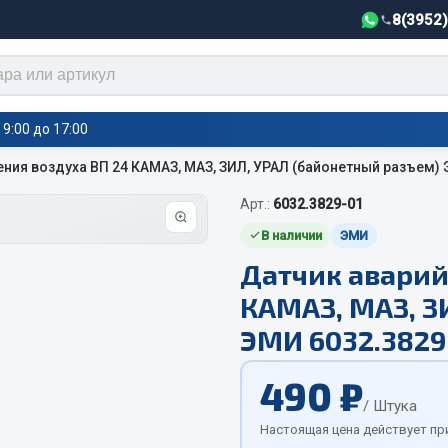
8(3952
9:00 до 17:00
ния воздуха ВП 24 КАМАЗ, МАЗ, ЗИЛ, УРАЛ (байонетный разъем) 
Арт.:
6032.3829-01
тели салона,
Автотовары
греватели
В наличии
ЭМИ
Датчик аварий
Автозвук
е воздушные отопители
КАМАЗ, МАЗ, З
Автокаталоги
е подогреватели
Аксессуары автомобильные
 салона
ЭМИ 6032.3829
Аптечки и знаки автомобил
тели тосола
490 ₽
Брызговики
/ Штука
Вентиляторы кабины
Настоящая цена действует пр
Вымпела