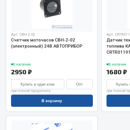
Система о
Колеса и шины
Сцепление
Система охлаждения
Ось перед
Подвеска
Тормозная
Кабина
Электрооб
Оперение кабины
Арт. СВН-2-02
Арт. CRTR011
Счетчик моточасов СВН-2-02
Датчик те
(электронный) 24В АВТОПРИБОР
топлива К
Показать ещё
CRTR0119
Весь раздел
Весь раздел
В наличии
В наличии
2950 ₽
1680 ₽
Подш
CUMMINS HAFFEN
Купить в один клик
Опт
Купить 
при полной предоплате
при полной п
Весь раздел
В корзину
Весь раздел