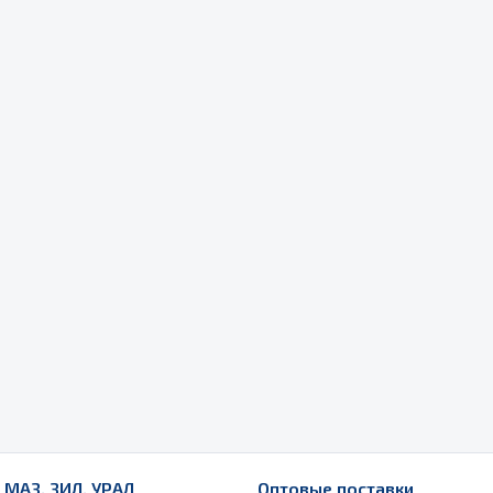
Весь раздел
Садовый инвентарь
монтаж
 для шиномонтажа
Весь раздел
т и оборудование для
жа
 для ремонта шин и камер
 МАЗ, ЗИЛ, УРАЛ
Оптовые поставки