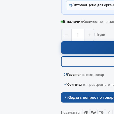
Оптовая цена для орган
Показать ещё
Весь раздел
В наличии
Количество на скл
−
+
Штука
инительные элементы
Инструмент
Автомобильный инструмент
и переходники
Измерительный инструмент
Крепежный инструмент
фты, гайки
Режущий инструмент
Гарантия
на весь товар
Силовое оборудование
Слесарный инструмент
Оригинал
от проверенного п
Столярный инструмент
Задать вопрос по това
Показать ещё
Весь раздел
Поделиться:
VK
WA
TG