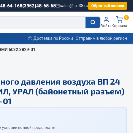
)48-64-16
8(3952)48-68-68
sales@ics38.ru
Обратный звонок
0
Войти
Корзина
📦 Доставка по России · Отправим в любой регион
ЭМИ 6032.3829-01
Смазочные материалы
ного давления воздуха ВП 24
Масла
ИЛ, УРАЛ (байонетный разъем)
Охладжающие жидкости
Технические жидкости
-01
ьные
и условии полной предоплаты