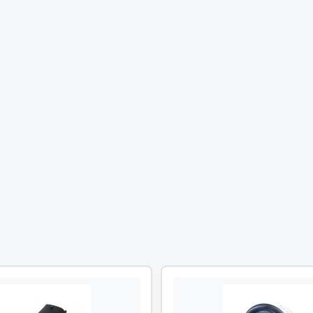
Двигатель
ий
Система питания
итания
Система выпуска газа
пуска газа
Система охлаждения
хлаждения
Коробка передач
Рулевое управление
 система
Тормозная система
Показать ещё
Показать ещё
Весь раздел
сти FAW
Фильтры
JSB
Mann-filter