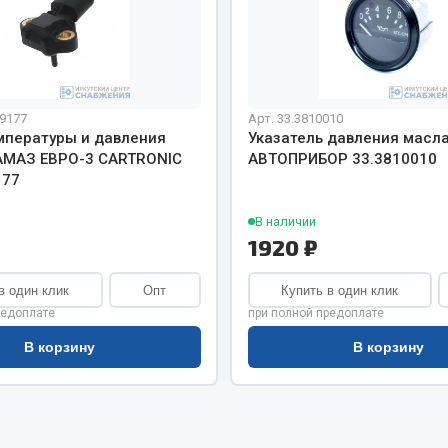
хлаждения
Vic
Автоторг
няя
Дифа
 система
Цитрон
орудование
9177
Арт. 33.3810010
Фильтры DONALDSON
мпературы и давления
Указатель давления масла
АМАЗ ЕВРО-3 CARTRONIC
АВТОПРИБОР 33.3810010
Показать ещё
Показать ещё
177
Весь раздел
В наличии
1920 ₽
ипники
Стяжки, тросы, канат
в один клик
Опт
Купить в один клик
редоплате
при полной предоплате
Стропы
В корзину
В корзину
Стяжки
Тросы