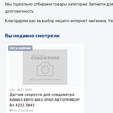
Мы тщательно отбираем товары категории:
Запчасти дл
долговечность.
РТИ
Автом
Благодарим вас за выбор нашего интернет-магазина. У
Кольца уплотнительные
Автоламп
Лента конвейерная
Вы недавно смотрели
Блоки реле
Манжеты
Вилки наг
Паронит
Нет в наличии
Выключате
Патрубки
клавишны
Прокладки
Выключате
Рукава высокого давления
Выключате
Изолента
Показать ещё
Арт. 4222.3843
Датчик скорости для спидометра
Весь раздел
Весь раздел
КАМАЗ ЕВРО МАЗ УРАЛ АВТОПРИБОР
Вл 4222.3843
Нет в наличии
Запча
Запчасти МАЗ