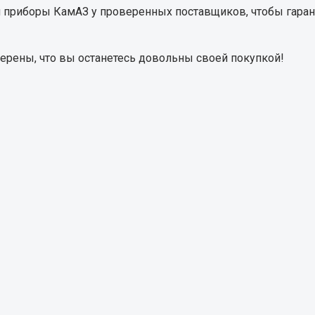
я приборы КамАЗ
у проверенных поставщиков, чтобы гаран
Запчасти на полупри
обильная электрика
верены, что вы останетесь довольны своей покупкой!
Амортизаторы для полуприц
ы
 и предохранителей
рузочные
ли и переключатели
е
ли кнопочные
ль массы
Показать ещё
Весь раздел
сти Урал
Запчасти ЯМЗ