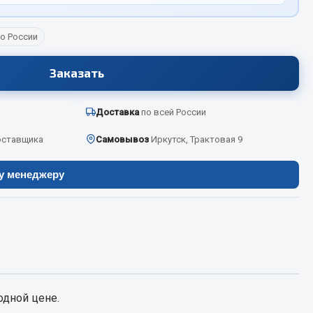
о России
Весь раздел
Заказать
Цепи подъёмные
Доставка
по всей России
оставщика
Самовывоз
Иркутск, Трактовая 9
Весь раздел
ру менеджеру
дной цене.