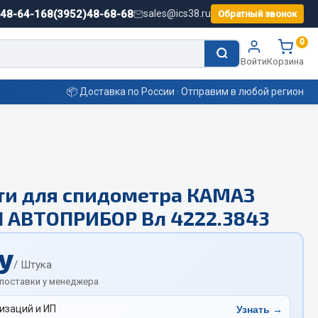
)48-64-16
8(3952)48-68-68
sales@ics38.ru
Обратный звонок
0
Войти
Корзина
📦 Доставка по России · Отправим в любой регион
Смазочные материалы
ти для спидометра КАМАЗ
Масла
 АВТОПРИБОР Вл 4222.3843
Охладжающие жидкости
Технические жидкости
у
ьные
/ Штука
 поставки у менеджера
изаций и ИП
Узнать →