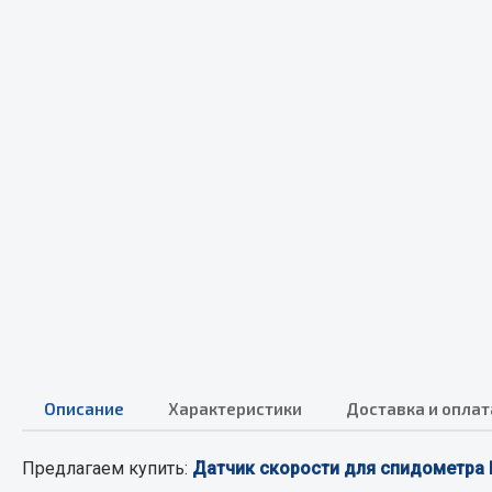
Весь раздел
Весь раздел
МЕТИЗЫ
Соед
Болты
Camozzi
Гайки
Адаптеры 
Кольца стопорные
Тройники
Пресс-масленки
Трубки, му
Пробки
Угольники
Пружины
Фитинги
Хомуты
Штуцеры
Описание
Характеристики
Доставка и оплат
Показать ещё
Предлагаем купить:
Датчик скорости для спидометра
Весь раздел
Весь раздел