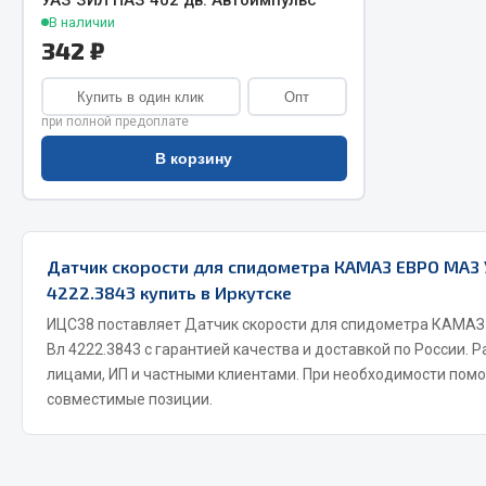
УАЗ ЗИЛ ПАЗ 402 дв. Автоимпульс
В наличии
342 ₽
Купить в один клик
Опт
при полной предоплате
В корзину
Хозтовары
Шино
Датчик скорости для спидометра КАМАЗ ЕВРО МАЗ
Горелки, баллоны, плитки газовые
Автохимия
4222.3843 купить в Иркутске
Замки
Вентили
Лампы паяльные, керосиновые
ИЦС38 поставляет Датчик скорости для спидометра КАМ
Инструмен
Вл 4222.3843 с гарантией качества и доставкой по России.
Сантехника
шиномонт
лицами, ИП и частными клиентами. При необходимости пом
Спецодежда
Материалы
совместимые позиции.
Лестницы, стремянки
Товары для дома