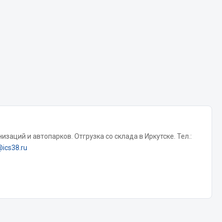
Chevron
Cosmo
Показать ещё
Весь раздел
Аккумуляторы
ТАВ
заций и автопарков. Отгрузка со склада в Иркутске. Тел.:
ЯМАЛ
@ics38.ru
Solite
ТЮМЕНЬ
OURSUN
FORVARD
DELТА