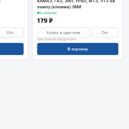
а
КАМАЗ, ГАЗ, ЗИЛ, УРАЛ, МТЗ, ЧТЗ на
Сварочное оборудование
лампу (клемма) ЭМИ
Сварочные материалы
В наличии
179 ₽
Опт
Купить в один клик
Опт
при полной предоплате
В корзину
Весь раздел
Автохимия
ы
3 ton
Abro
Agat auto
Alteco
Aвтосил