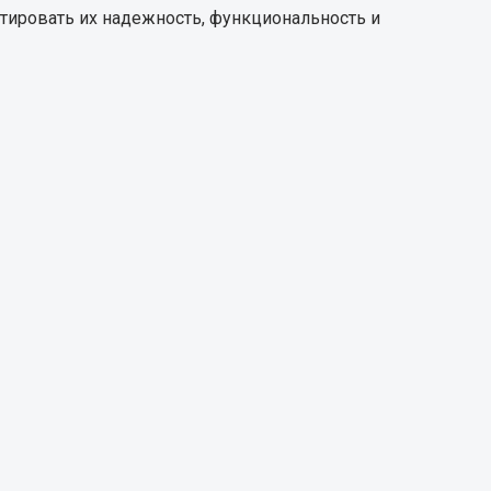
тировать их надежность, функциональность и
Запчасти КамАЗ
цепы
Двигатель
епов
Система питания
Система выпуска газа
Система охлаждения
Сцепление
Коробка передач
Коробка передач ZF
Показать ещё
Весь раздел
Запчасти HOWO