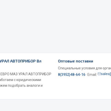
Весь раздел
Садовый инвентарь
монтаж
 УРАЛ АВТОПРИБОР Вл
Оптовые поставки
 для шиномонтажа
Весь раздел
Специальные условия для органи
sales
АЗ ЕВРО МАЗ УРАЛ АВТОПРИБОР
8(3952)48-64-16
· Email:
т и оборудование для
 Работаем с юридическими
жа
ожем подобрать аналоги и
 для ремонта шин и камер