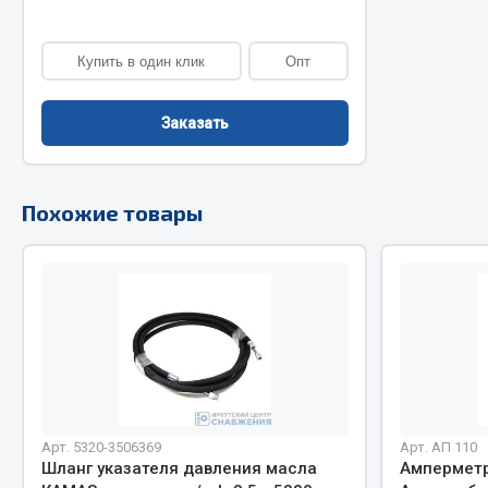
Двигатель
Система питания
Купить в один клик
Опт
Мост задн
Подвеска
Система п
Тормозная система
Заказать
Система вы
Двери
Система о
Окно ветровое
Сцепление
Двигатель
Похожие товары
Тормозная
Электрооборудование
Показать ещё
Весь раздел
Весь раздел
Запча
Запчасти SHAANXI (SHACMAN)
Подвеска
Система питания
Арт. 5320-3506369
Арт. АП 110
Двигатель
Тормозная система
Шланг указателя давления масла
Амперметр