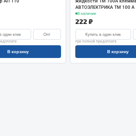
р АП 110
жидкости ТМ 100А клемм
хлаждения
Vic
АВТОЭЛЕКТРИКА ТМ 100 А
В наличии
Автоторг
няя
222 ₽
Дифа
 система
Цитрон
орудование
в один клик
Опт
Купить в один клик
Фильтры DONALDSON
редоплате
при полной предоплате
Показать ещё
Показать ещё
В корзину
В корзину
Весь раздел
ипники
Стяжки, тросы, канат
Стропы
Стяжки
Тросы