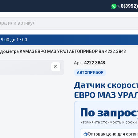
8(3952
9:00 до 17:00
идометра КАМАЗ ЕВРО МАЗ УРАЛ АВТОПРИБОР Вл 4222.3843
Арт.:
4222.3843
тели салона,
Автотовары
греватели
АВТОПРИБОР
Датчик скорос
Автозвук
е воздушные отопители
ЕВРО МАЗ УРАЛ
Автокаталоги
е подогреватели
Аксессуары автомобильные
 салона
По запрос
Аптечки и знаки автомобил
тели тосола
Брызговики
Уточняйте стоимость и сроки
Вентиляторы кабины
Оптовая цена для орган
Вымпела