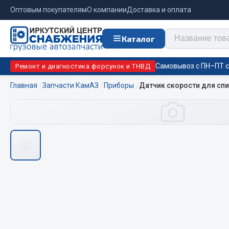
Оптовым покупателям
О компании
Доставка и оплата
Каталог
Самовывоз с ПН–ПТ с 
Ремонт и диагностика форсунок и ТНВД
Главная
Запчасти КамАЗ
Приборы
Датчик скорости для сп
Отопи
Цепи противоскольжения
подо
Автономны
ЦЕПИ РОССИЯ
Жидкостны
ЦЕПИ BOHU (Китай)
Отопители
Изготовление цепей на колеса BOHU
Подогрева
QITONG