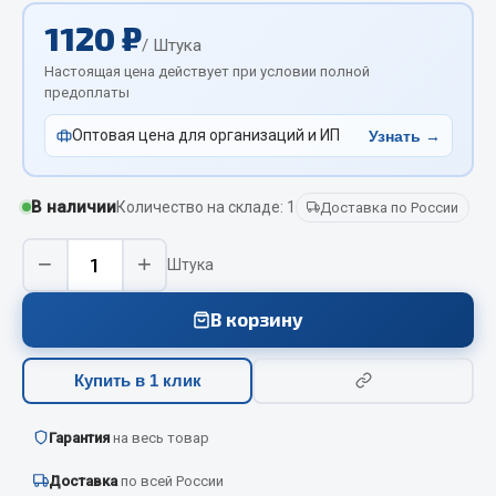
Отопители салона, подогреватели
1120 ₽
/ Штука
Автономные воздушные отопители
Настоящая цена действует при условии полной
предоплаты
Жидкостные подогреватели
Отопители салона
Оптовая цена для организаций и ИП
Узнать →
Подогреватели тосола
Весь раздел
В наличии
Количество на складе: 1
Доставка по России
−
+
Штука
Автотовары
В корзину
Автозвук
Автокаталоги
Купить в 1 клик
Аксессуары автомобильные
Аптечки и знаки автомобильные
Гарантия
на весь товар
Брызговики
Вентиляторы кабины
Доставка
по всей России