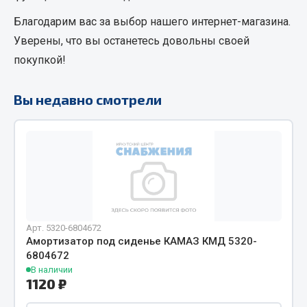
Кольца стопорные
Благодарим вас за выбор нашего интернет-магазина.
Пресс-масленки
Уверены, что вы останетесь довольны своей
Пробки
покупкой!
Пружины
Хомуты
Вы недавно смотрели
Показать ещё
Весь раздел
Соединительные элементы
Camozzi
Арт. 5320-6804672
Амортизатор под сиденье КАМАЗ КМД 5320-
Адаптеры и переходники
6804672
Тройники
В наличии
1120 ₽
Трубки, муфты, гайки
Угольники