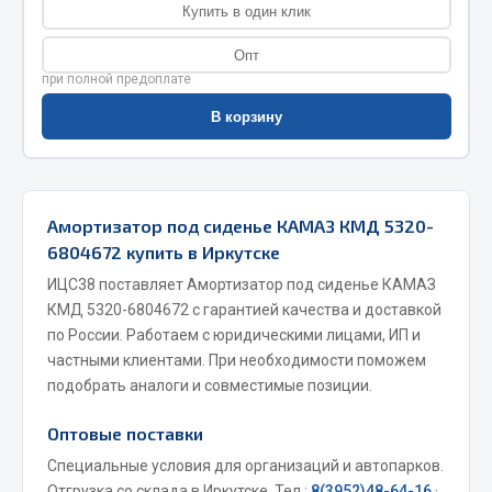
Купить в один клик
Фитинги
Штуцеры
Опт
при полной предоплате
Весь раздел
В корзину
Инструмент
Амортизатор под сиденье КАМАЗ КМД 5320-
Автомобильный инструмент
6804672 купить в Иркутске
Измерительный инструмент
ИЦС38 поставляет Амортизатор под сиденье КАМАЗ
Крепежный инструмент
КМД 5320-6804672 с гарантией качества и доставкой
Режущий инструмент
по России. Работаем с юридическими лицами, ИП и
Силовое оборудование
частными клиентами. При необходимости поможем
Слесарный инструмент
подобрать аналоги и совместимые позиции.
Столярный инструмент
Оптовые поставки
Показать ещё
Специальные условия для организаций и автопарков.
Отгрузка со склада в Иркутске. Тел.:
8(3952)48-64-16
·