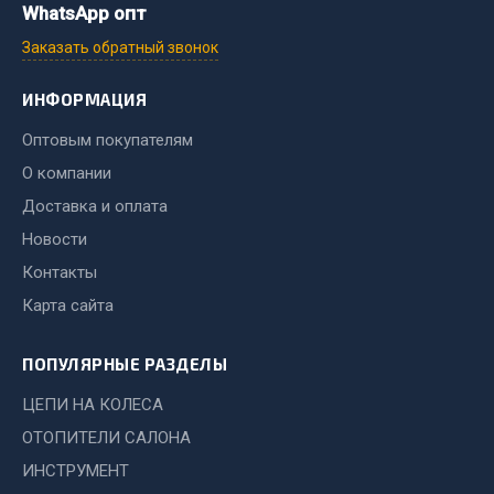
Показать ещё
WhatsApp опт
Заказать обратный звонок
Весь раздел
ИНФОРМАЦИЯ
Автомобильная электрика
Оптовым покупателям
О компании
Автолампы
Доставка и оплата
Блоки реле и предохранителей
Новости
Вилки нагрузочные
Контакты
Выключатели и переключатели клавишные
Выключатели кнопочные
Карта сайта
Выключатель массы
Изолента
ПОПУЛЯРНЫЕ РАЗДЕЛЫ
ЦЕПИ НА КОЛЕСА
Показать ещё
ОТОПИТЕЛИ САЛОНА
Весь раздел
ИНСТРУМЕНТ