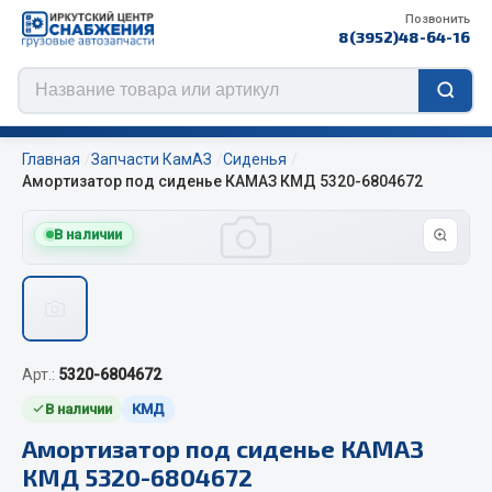
Позвонить
8(3952)48-64-16
Главная
Запчасти КамАЗ
Сиденья
Амортизатор под сиденье КАМАЗ КМД 5320-6804672
В наличии
Цепи противоскольжения
ЦЕПИ РОССИЯ
ЦЕПИ BOHU (Китай)
Изготовление цепей на колеса BOHU
Арт.:
5320-6804672
QITONG
В наличии
КМД
Весь раздел
Амортизатор под сиденье КАМАЗ
КМД 5320-6804672