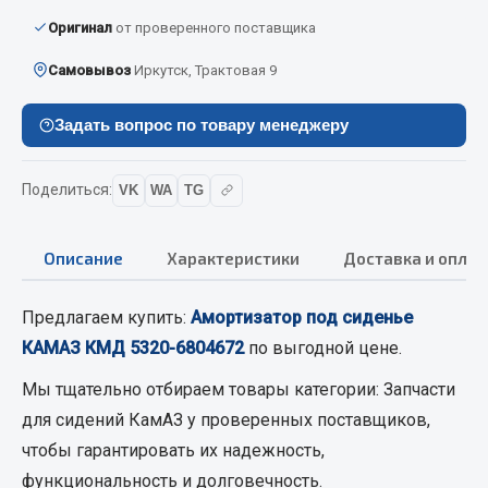
Вымпела
Оригинал
от проверенного поставщика
Показать ещё
Самовывоз
Иркутск, Трактовая 9
Весь раздел
Задать вопрос по товару менеджеру
Смазочные материалы
Поделиться:
VK
WA
TG
Масла
Охладжающие жидкости
Описание
Характеристики
Доставка и оплат
Технические жидкости
Предлагаем купить:
Амортизатор под сиденье
Весь раздел
КАМАЗ КМД 5320-6804672
по выгодной цене.
Мы тщательно отбираем товары категории:
Запчасти
МЕТИЗЫ
для сидений КамАЗ
у проверенных поставщиков,
чтобы гарантировать их надежность,
Болты
функциональность и долговечность.
Гайки