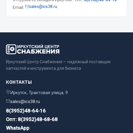
Весь раздел
sales@ics38.ru
Email:
Цепи подъёмные
Весь раздел
РТИ
Иркутский Центр Снабжения — надёжный поставщик
запчастей и инструмента для бизнеса
Кольца уплотнительные
КОНТАКТЫ
Лента конвейерная
Манжеты
Иркутск, Трактовая улица, 9
Паронит
sales@ics38.ru
Патрубки
8(3952)48-64-16
Прокладки
Опт: 8(3952)48-68-68
Рукава высокого давления
WhatsApp