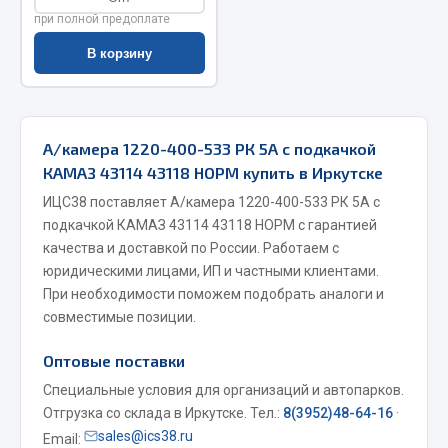
Показать ещё
при полной предоплате
Весь раздел
В корзину
Автомобильная электрика
А/камера 1220-400-533 РК 5А с подкачкой
Автолампы
КАМАЗ 43114 43118 НОРМ купить в Иркутске
Блоки реле и предохранителей
ИЦС38 поставляет А/камера 1220-400-533 РК 5А с
Вилки нагрузочные
подкачкой КАМАЗ 43114 43118 НОРМ с гарантией
Выключатели и переключатели клавишные
качества и доставкой по России. Работаем с
юридическими лицами, ИП и частными клиентами.
Выключатели кнопочные
При необходимости поможем подобрать аналоги и
Выключатель массы
совместимые позиции.
Изолента
Оптовые поставки
Показать ещё
Специальные условия для организаций и автопарков.
Весь раздел
Отгрузка со склада в Иркутске. Тел.:
8(3952)48-64-16
·
sales@ics38.ru
Email: