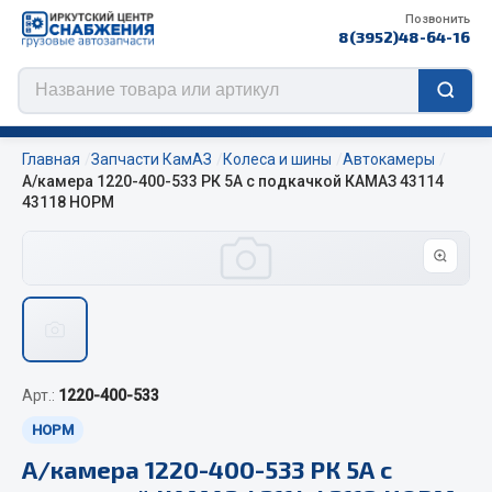
Позвонить
8(3952)48-64-16
Главная
Запчасти КамАЗ
Колеса и шины
Автокамеры
А/камера 1220-400-533 РК 5А с подкачкой КАМАЗ 43114
43118 НОРМ
Цепи противоскольжения
ЦЕПИ РОССИЯ
ЦЕПИ BOHU (Китай)
Изготовление цепей на колеса BOHU
QITONG
Арт.:
1220-400-533
НОРМ
Весь раздел
А/камера 1220-400-533 РК 5А с