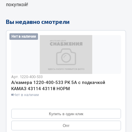
покупкой!
Кольца стопорные
Пресс-масленки
Вы недавно смотрели
Пробки
Пружины
Нет в наличии
Хомуты
Показать ещё
Весь раздел
Арт. 1220-400-533
А/камера 1220-400-533 РК 5А с подкачкой
Соединительные элементы
КАМАЗ 43114 43118 НОРМ
Нет в наличии
Camozzi
Адаптеры и переходники
Тройники
Купить в один клик
Трубки, муфты, гайки
Опт
Угольники