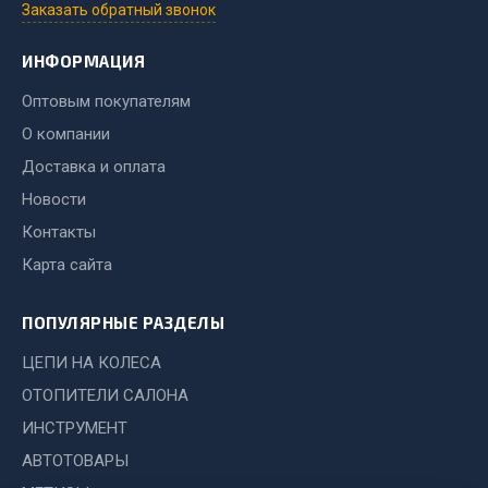
Заказать обратный звонок
Весь раздел
ИНФОРМАЦИЯ
Запчасти МАЗ
Оптовым покупателям
О компании
Система питания
Доставка и оплата
Подвеска
Новости
Тормозная система
Контакты
Двери
Карта сайта
Окно ветровое
Двигатель
ПОПУЛЯРНЫЕ РАЗДЕЛЫ
Электрооборудование
ЦЕПИ НА КОЛЕСА
Показать ещё
ОТОПИТЕЛИ САЛОНА
Весь раздел
ИНСТРУМЕНТ
АВТОТОВАРЫ
Запчасти Урал