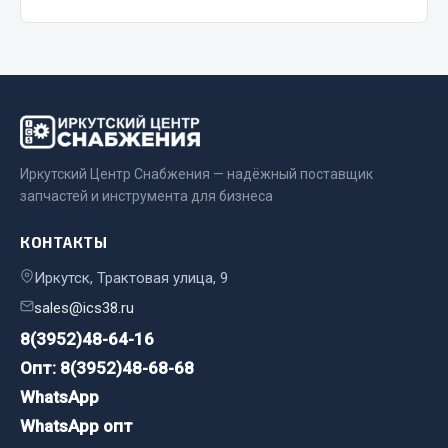
Запчасти на полуприцепы
Амортизаторы для полуприцепов
Весь раздел
Иркутский Центр Снабжения — надёжный поставщик
Запчасти КамАЗ
запчастей и инструмента для бизнеса
Двигатель
КОНТАКТЫ
Система питания
Иркутск, Трактовая улица, 9
Система выпуска газа
sales@ics38.ru
Система охлаждения
8(3952)48-64-16
Сцепление
Коробка передач
Опт: 8(3952)48-68-68
Коробка передач ZF
WhatsApp
WhatsApp опт
Показать ещё