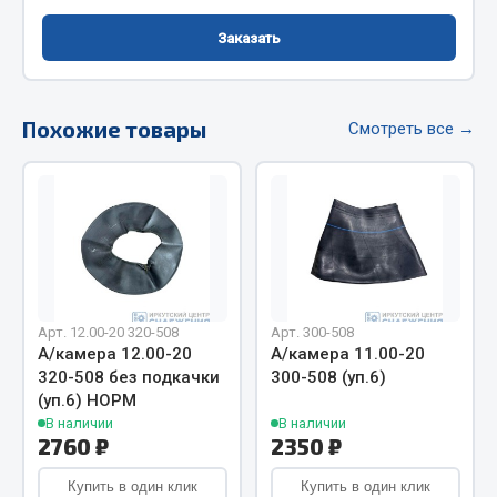
Фитинги
Заказать
Штуцеры
Весь раздел
Похожие товары
Смотреть все →
Инструмент
Автомобильный инструмент
Измерительный инструмент
Крепежный инструмент
Режущий инструмент
Арт. 12.00-20 320-508
Арт. 300-508
Силовое оборудование
А/камера 12.00-20
А/камера 11.00-20
320-508 без подкачки
300-508 (уп.6)
Слесарный инструмент
(уп.6) НОРМ
Столярный инструмент
В наличии
В наличии
2760 ₽
2350 ₽
Показать ещё
Купить в один клик
Купить в один клик