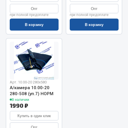
Весь раздел
Опт
Опт
при полной предоплате
при полной предоплате
Цепи подъёмные
В корзину
В корзину
Весь раздел
РТИ
Кольца уплотнительные
Лента конвейерная
Арт. 10.00-20 280х580
Манжеты
А/камера 10.00-20
280-508 (уп.7) НОРМ
Паронит
В наличии
Патрубки
1990 ₽
Прокладки
Купить в один клик
Рукава высокого давления
Опт