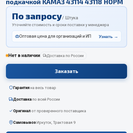
подкачкой КАМАЗ 43114 43118 НОРМ
Отопители салона, подогреватели
По запросу
Автономные воздушные отопители
/ Штука
Уточняйте стоимость и сроки поставки у менеджера
Жидкостные подогреватели
Отопители салона
Оптовая цена для организаций и ИП
Узнать →
Подогреватели тосола
Весь раздел
Нет в наличии
Доставка по России
Заказать
Автотовары
Гарантия
на весь товар
Автозвук
Автокаталоги
Доставка
по всей России
Аксессуары автомобильные
Оригинал
от проверенного поставщика
Аптечки и знаки автомобильные
Брызговики
Самовывоз
Иркутск, Трактовая 9
Вентиляторы кабины