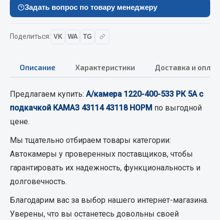
Вымпела
Задать вопрос по товару менеджеру
Показать ещё
Поделиться:
VK
WA
TG
Весь раздел
Описание
Характеристики
Доставка и оплат
Смазочные материалы
Предлагаем купить:
А/камера 1220-400-533 РК 5А с
Масла
подкачкой КАМАЗ 43114 43118 НОРМ
по выгодной
Охладжающие жидкости
цене.
Технические жидкости
Мы тщательно отбираем товары категории:
Весь раздел
Автокамеры
у проверенных поставщиков, чтобы
гарантировать их надежность, функциональность и
долговечность.
МЕТИЗЫ
Благодарим вас за выбор нашего интернет-магазина.
Болты
Уверены, что вы останетесь довольны своей
Гайки