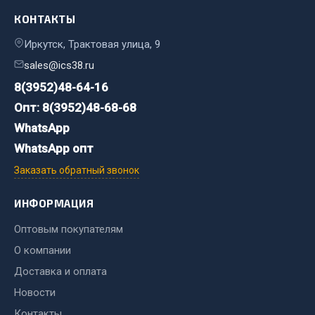
Весь раздел
КОНТАКТЫ
Иркутск, Трактовая улица, 9
Цепи подъёмные
sales@ics38.ru
8(3952)48-64-16
Весь раздел
Опт: 8(3952)48-68-68
WhatsApp
РТИ
WhatsApp опт
Заказать обратный звонок
Кольца уплотнительные
Лента конвейерная
ИНФОРМАЦИЯ
Манжеты
Оптовым покупателям
Паронит
О компании
Патрубки
Прокладки
Доставка и оплата
Рукава высокого давления
Новости
Контакты