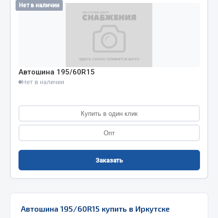
Нет в наличии
Кольца стопорные
Пресс-масленки
Пробки
Пружины
Хомуты
Автошина 195/60R15
Нет в наличии
Показать ещё
Весь раздел
Купить в один клик
Опт
Соединительные элементы
Заказать
Camozzi
Адаптеры и переходники
Тройники
Трубки, муфты, гайки
Автошина 195/60R15 купить в Иркутске
Угольники