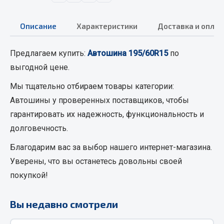
Вымпела
Показать ещё
Описание
Характеристики
Доставка и оплат
Весь раздел
Предлагаем купить:
Автошина 195/60R15
по
выгодной цене.
Смазочные материалы
Мы тщательно отбираем товары категории:
Автошины
у проверенных поставщиков, чтобы
Масла
гарантировать их надежность, функциональность и
Охладжающие жидкости
долговечность.
Технические жидкости
Благодарим вас за выбор нашего интернет-магазина.
Весь раздел
Уверены, что вы останетесь довольны своей
покупкой!
МЕТИЗЫ
Вы недавно смотрели
Болты
Гайки