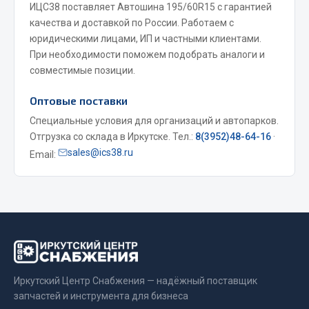
ИЦС38 поставляет Автошина 195/60R15 с гарантией
Фитинги
качества и доставкой по России. Работаем с
Штуцеры
юридическими лицами, ИП и частными клиентами.
При необходимости поможем подобрать аналоги и
Весь раздел
совместимые позиции.
Оптовые поставки
Инструмент
Специальные условия для организаций и автопарков.
Отгрузка со склада в Иркутске. Тел.:
8(3952)48-64-16
·
Автомобильный инструмент
sales@ics38.ru
Email:
Измерительный инструмент
Крепежный инструмент
Режущий инструмент
Силовое оборудование
Слесарный инструмент
Столярный инструмент
Иркутский Центр Снабжения — надёжный поставщик
Показать ещё
запчастей и инструмента для бизнеса