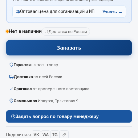
Отопители салона, подогреватели
Оптовая цена для организаций и ИП
Узнать →
Автономные воздушные отопители
Жидкостные подогреватели
Нет в наличии
Доставка по России
Отопители салона
Подогреватели тосола
Заказать
Весь раздел
Гарантия
на весь товар
Автотовары
Доставка
по всей России
Оригинал
от проверенного поставщика
Автозвук
Автокаталоги
Самовывоз
Иркутск, Трактовая 9
Аксессуары автомобильные
Задать вопрос по товару менеджеру
Аптечки и знаки автомобильные
Брызговики
Вентиляторы кабины
Поделиться:
VK
WA
TG