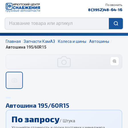
Позвонить
8(3952)48-64-16
Главная
Запчасти КамАЗ
Колеса и шины
Автошины
Автошина 195/60R15
Цепи противоскольжения
ЦЕПИ РОССИЯ
ЦЕПИ BOHU (Китай)
Изготовление цепей на колеса BOHU
QITONG
Автошина 195/60R15
Весь раздел
По запросу
/ Штука
Уточняйте стоимость и сроки поставки у менеджера