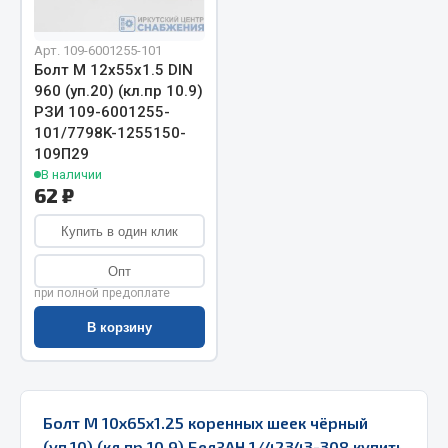
Запчасти на полуприцепы
Арт. 109-6001255-101
Болт М 12х55х1.5 DIN
Амортизаторы для полуприцепов
960 (уп.20) (кл.пр 10.9)
РЗИ 109-6001255-
Весь раздел
101/7798K-1255150-
109П29
В наличии
Запчасти КамАЗ
62 ₽
Двигатель
Купить в один клик
Система питания
Опт
Система выпуска газа
при полной предоплате
Система охлаждения
В корзину
Сцепление
Коробка передач
Коробка передач ZF
Болт М 10х65х1.25 коренных шеек чёрный
Показать ещё
(уп.10) (кл.пр 10.9) БелЗАН 1/42343-308 купить