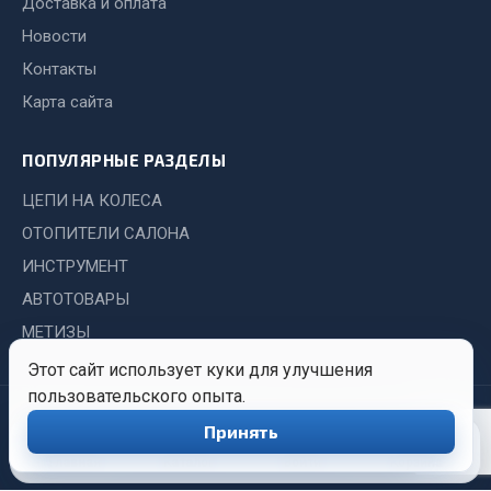
Доставка и оплата
Система выпуска газа
Система охлаждения
Новости
Коробка передач
Контакты
Рулевое управление
Карта сайта
Тормозная система
ПОПУЛЯРНЫЕ РАЗДЕЛЫ
Показать ещё
ЦЕПИ НА КОЛЕСА
Весь раздел
ОТОПИТЕЛИ САЛОНА
ИНСТРУМЕНТ
Запчасти HOWO
АВТОТОВАРЫ
МЕТИЗЫ
Тормозная система
Двигатель
Этот сайт использует куки для улучшения
пользовательского опыта.
Подвеска
© 2026 Иркутский Центр
Политика
Обработка
Система питания
Принять
0
Снабжения. Все права
конфиденциальности
персональных
Система выпуска газа
защищены.
данных
Главная
Каталог
Войти
Корзина
Система охлаждения