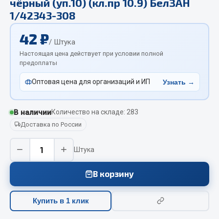
чёрный (уп.10) (кл.пр 10.9) БелЗАН
Отопители салона, подогреватели
1/42343-308
Автономные воздушные отопители
42 ₽
/ Штука
Жидкостные подогреватели
Настоящая цена действует при условии полной
Отопители салона
предоплаты
Подогреватели тосола
Оптовая цена для организаций и ИП
Узнать →
Весь раздел
В наличии
Количество на складе: 283
Автотовары
Доставка по России
Автозвук
−
+
Штука
Автокаталоги
Аксессуары автомобильные
В корзину
Аптечки и знаки автомобильные
Брызговики
Купить в 1 клик
Вентиляторы кабины