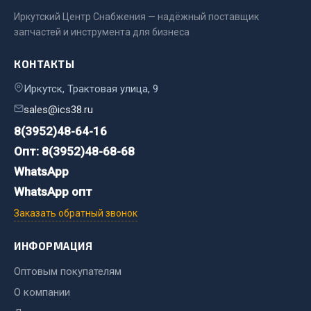
Иркутский Центр Снабжения — надёжный поставщик
Двигатель
запчастей и инструмента для бизнеса
Мост задний
КОНТАКТЫ
Система питания
Система выпуска газа
Иркутск, Трактовая улица, 9
Система охлаждения
sales@ics38.ru
Сцепление
8(3952)48-64-16
Тормозная система
Опт: 8(3952)48-68-68
Показать ещё
WhatsApp
WhatsApp опт
Весь раздел
Заказать обратный звонок
Запчасти ЯМЗ
ИНФОРМАЦИЯ
Оптовым покупателям
Двигатель
О компании
Система питания