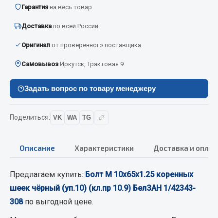
Вымпела
Гарантия
на весь товар
Показать ещё
Доставка
по всей России
Оригинал
от проверенного поставщика
Весь раздел
Самовывоз
Иркутск, Трактовая 9
Смазочные материалы
Задать вопрос по товару менеджеру
Масла
Охладжающие жидкости
Поделиться:
VK
WA
TG
Технические жидкости
Описание
Характеристики
Доставка и оплат
Весь раздел
Предлагаем купить:
Болт М 10х65х1.25 коренных
МЕТИЗЫ
шеек чёрный (уп.10) (кл.пр 10.9) БелЗАН 1/42343-
308
по выгодной цене.
Болты
Гайки