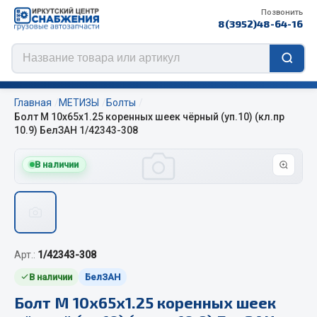
Позвонить
8(3952)48-64-16
Главная
МЕТИЗЫ
Болты
Болт М 10х65х1.25 коренных шеек чёрный (уп.10) (кл.пр
10.9) БелЗАН 1/42343-308
Цепи противоскольжения
В наличии
ЦЕПИ РОССИЯ
ЦЕПИ BOHU (Китай)
Изготовление цепей на колеса BOHU
QITONG
Арт.:
1/42343-308
В наличии
БелЗАН
Весь раздел
Болт М 10х65х1.25 коренных шеек