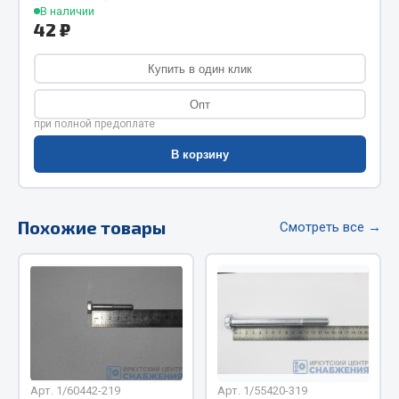
В наличии
Фитинги
42 ₽
Штуцеры
Купить в один клик
Весь раздел
Опт
при полной предоплате
Инструмент
В корзину
Автомобильный инструмент
Измерительный инструмент
Похожие товары
Смотреть все →
Крепежный инструмент
Режущий инструмент
Силовое оборудование
Слесарный инструмент
Столярный инструмент
Показать ещё
Арт. 1/60442-219
Арт. 1/55420-319