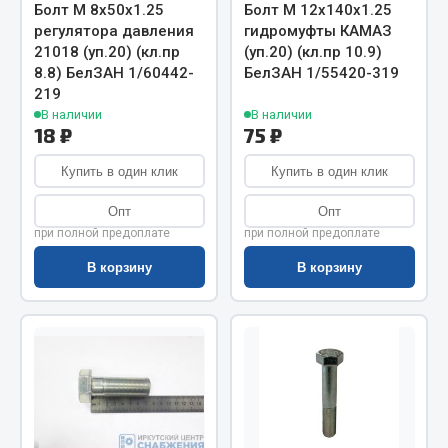
Весь раздел
Болт М 8х50х1.25
Болт М 12х140х1.25
регулятора давления
гидромуфты КАМАЗ
21018 (уп.20) (кл.пр
(уп.20) (кл.пр 10.9)
Цепи подъёмные
8.8) БелЗАН 1/60442-
БелЗАН 1/55420-319
219
В наличии
В наличии
18 ₽
75 ₽
Весь раздел
Купить в один клик
Купить в один клик
РТИ
Опт
Опт
при полной предоплате
при полной предоплате
Кольца уплотнительные
В корзину
В корзину
Лента конвейерная
Манжеты
Паронит
Патрубки
Прокладки
Рукава высокого давления