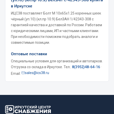
в Иркутске
Весь раздел
ИЦС38 поставляет Болт М 10х65х1.25 коренных шеек
чёрный (уп.10) (кл.пр 10.9) БелЗАН 1/42343-308 с
Запчасти МАЗ
гарантией качества и доставкой по России. Работаем
с юридическими лицами, ИП и частными клиентами.
Система питания
При необходимости поможем подобрать аналоги и
Подвеска
совместимые позиции.
Тормозная система
Оптовые поставки
Двери
Специальные условия для организаций и автопарков.
Окно ветровое
Отгрузка со склада в Иркутске. Тел.:
8(3952)48-64-16
·
Двигатель
sales@ics38.ru
Email:
Электрооборудование
Показать ещё
Весь раздел
Запчасти Урал