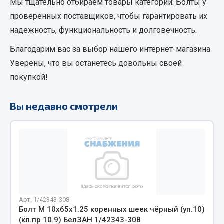
Мы тщательно отбираем товары категории:
Болты
у
Кольца стопорные
проверенных поставщиков, чтобы гарантировать их
Пресс-масленки
надежность, функциональность и долговечность.
Пробки
Благодарим вас за выбор нашего интернет-магазина.
Пружины
Уверены, что вы останетесь довольны своей
Хомуты
покупкой!
Показать ещё
Вы недавно смотрели
Весь раздел
Соединительные элементы
Camozzi
Адаптеры и переходники
Тройники
Арт. 1/42343-308
Трубки, муфты, гайки
Болт М 10х65х1.25 коренных шеек чёрный (уп.10)
(кл.пр 10.9) БелЗАН 1/42343-308
Угольники