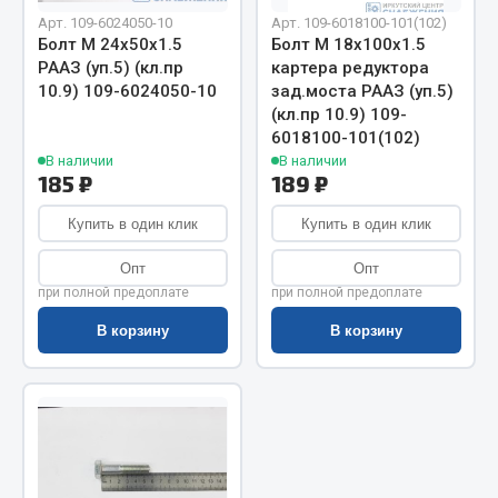
Показать ещё
Арт. 109-6024050-10
Арт. 109-6018100-101(102)
Болт М 24х50х1.5
Болт М 18х100х1.5
Весь раздел
РААЗ (уп.5) (кл.пр
картера редуктора
10.9) 109-6024050-10
зад.моста РААЗ (уп.5)
(кл.пр 10.9) 109-
Автомобильная электрика
6018100-101(102)
В наличии
В наличии
185 ₽
189 ₽
Автолампы
Блоки реле и предохранителей
Купить в один клик
Купить в один клик
Вилки нагрузочные
Опт
Опт
Выключатели и переключатели клавишные
при полной предоплате
при полной предоплате
Выключатели кнопочные
В корзину
В корзину
Выключатель массы
Изолента
Показать ещё
Весь раздел