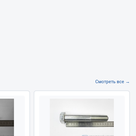
Тормозная система
Двигатель
Подвеска
Система питания
Система выпуска газа
Система охлаждения
Сцепление
Показать ещё
Смотреть все →
Весь раздел
Всё для сварки
Газосварка
Маски, краги сварщика