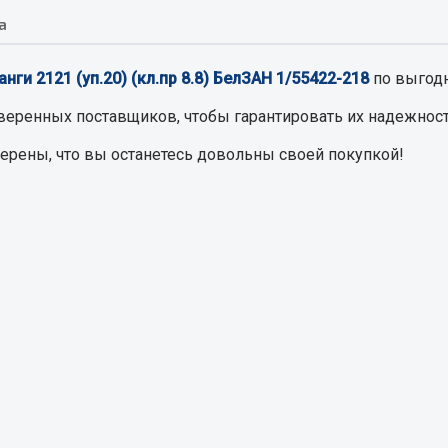
а
Запчасти на полупри
обильная электрика
ги 2121 (уп.20) (кл.пр 8.8) БелЗАН 1/55422-218
по выгодн
Амортизаторы для полуприц
ы
веренных поставщиков, чтобы гарантировать их надежност
 и предохранителей
верены, что вы останетесь довольны своей покупкой!
рузочные
ли и переключатели
е
ли кнопочные
ль массы
Показать ещё
Весь раздел
сти Урал
Запчасти ЯМЗ