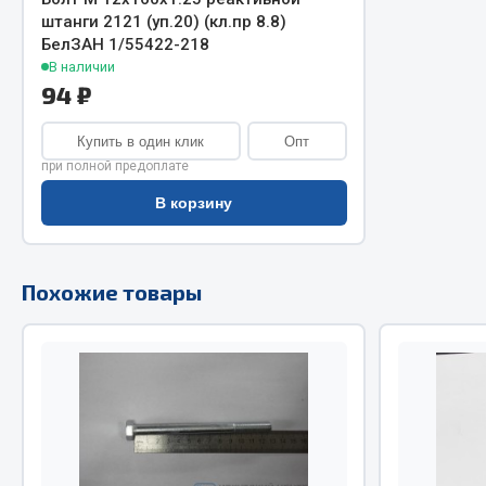
штанги 2121 (уп.20) (кл.пр 8.8)
Двигатель
БелЗАН 1/55422-218
Система питания
В наличии
Мост задн
Подвеска
94 ₽
Система п
Тормозная система
Система вы
Двери
Купить в один клик
Опт
Система о
Окно ветровое
при полной предоплате
Сцепление
Двигатель
В корзину
Тормозная
Электрооборудование
Показать ещё
Похожие товары
Весь раздел
Весь раздел
Запча
Запчасти SHAANXI (SHACMAN)
Подвеска
Система питания
Двигатель
Тормозная система