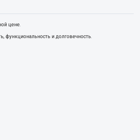
Запчасти КамАЗ
цепы
ой цене.
Двигатель
епов
ь, функциональность и долговечность.
Система питания
Система выпуска газа
Система охлаждения
Сцепление
Коробка передач
Коробка передач ZF
Показать ещё
Весь раздел
Запчасти HOWO