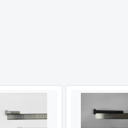
Двигатель
ий
Система питания
итания
Система выпуска газа
пуска газа
Система охлаждения
хлаждения
Коробка передач
Рулевое управление
 система
Тормозная система
Показать ещё
Показать ещё
Весь раздел
сти FAW
Фильтры
JSB
Mann-filter