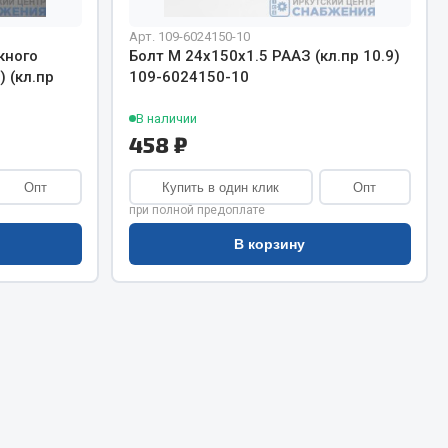
Сварочное оборудование
Сварочные материалы
Арт. 109-6024150-10
кного
Болт М 24х150х1.5 РААЗ (кл.пр 10.9)
 (кл.пр
109-6024150-10
В наличии
458 ₽
Опт
Купить в один клик
Опт
Весь раздел
при полной предоплате
В корзину
Автохимия
ы
3 ton
Abro
Agat auto
Alteco
Aвтосил