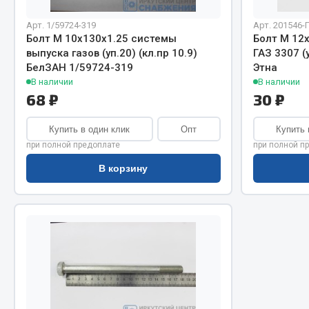
Система о
Колеса и шины
Сцепление
Система охлаждения
Арт. 1/59724-319
Арт. 201546-
Болт М 10х130х1.25 системы
Болт М 12
Ось перед
Подвеска
выпуска газов (уп.20) (кл.пр 10.9)
ГАЗ 3307 (
Тормозная
Кабина
БелЗАН 1/59724-319
Этна
Электрооб
Оперение кабины
В наличии
В наличии
68 ₽
30 ₽
Показать ещё
Купить в один клик
Опт
Купить 
Весь раздел
Весь раздел
при полной предоплате
при полной п
В корзину
Подш
CUMMINS HAFFEN
Весь раздел
Весь раздел