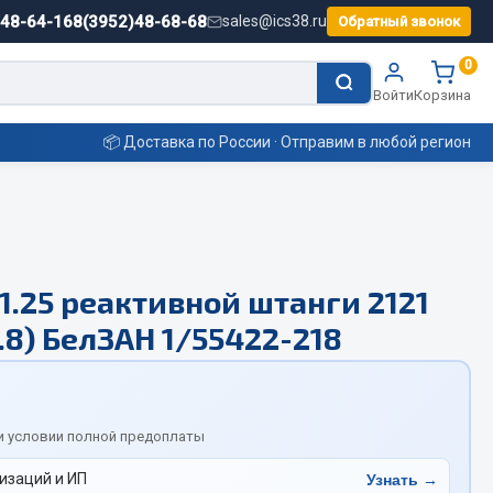
)48-64-16
8(3952)48-68-68
sales@ics38.ru
Обратный звонок
0
Войти
Корзина
📦 Доставка по России · Отправим в любой регион
Смазочные материалы
1.25 реактивной штанги 2121
Масла
8.8) БелЗАН 1/55422-218
Охладжающие жидкости
Технические жидкости
ьные
и условии полной предоплаты
изаций и ИП
Узнать →