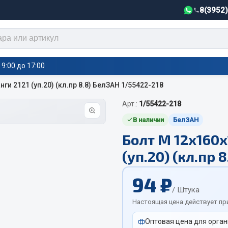
8(3952
9:00 до 17:00
ги 2121 (уп.20) (кл.пр 8.8) БелЗАН 1/55422-218
Арт.:
1/55422-218
тели салона,
Автотовары
греватели
В наличии
БелЗАН
Болт М 12х160х
Автозвук
е воздушные отопители
(уп.20) (кл.пр 
Автокаталоги
е подогреватели
Аксессуары автомобильные
 салона
94 ₽
Аптечки и знаки автомобил
тели тосола
/ Штука
Брызговики
Настоящая цена действует пр
Вентиляторы кабины
Оптовая цена для орган
Вымпела