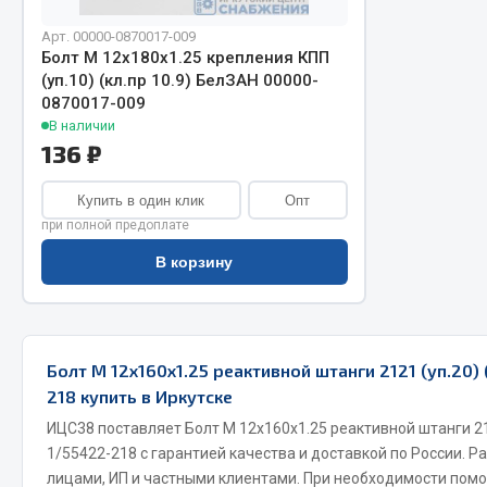
Арт. 00000-0870017-009
Болт М 12х180х1.25 крепления КПП
(уп.10) (кл.пр 10.9) БелЗАН 00000-
0870017-009
В наличии
136 ₽
Купить в один клик
Опт
Хозтовары
Шино
при полной предоплате
В корзину
Горелки, баллоны, плитки газовые
Автохимия
Замки
Вентили
Лампы паяльные, керосиновые
Инструмен
Сантехника
шиномонт
Болт М 12х160х1.25 реактивной штанги 2121 (уп.20) 
Спецодежда
Материалы
218 купить в Иркутске
Лестницы, стремянки
ИЦС38 поставляет Болт М 12х160х1.25 реактивной штанги 212
Товары для дома
1/55422-218 с гарантией качества и доставкой по России. 
лицами, ИП и частными клиентами. При необходимости пом