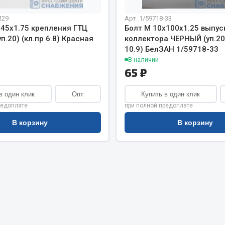
хлаждения
Vic
П29
Арт. 1/59718-33
Автоторг
х45х1.75 крепления ГТЦ
Болт М 10х100х1.25 выпус
няя
Дифа
уп.20) (кл.пр 6.8) Красная
коллектора ЧЕРНЫЙ (уп.20)
 система
10.9) БелЗАН 1/59718-33
Цитрон
орудование
В наличии
Фильтры DONALDSON
65 ₽
Показать ещё
Показать ещё
в один клик
Опт
Купить в один клик
Весь раздел
редоплате
при полной предоплате
В корзину
В корзину
ипники
Стяжки, тросы, канат
Стропы
Стяжки
Тросы