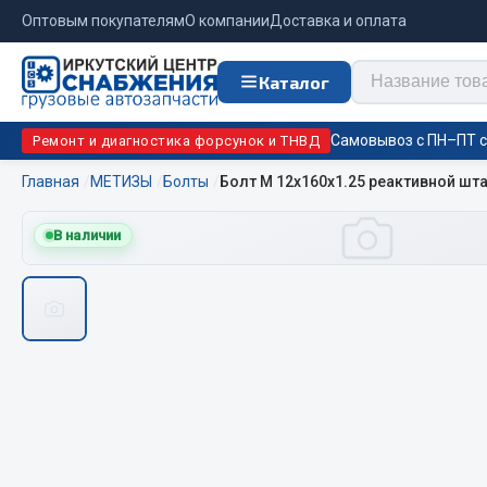
Оптовым покупателям
О компании
Доставка и оплата
Каталог
Самовывоз с ПН–ПТ с 
Ремонт и диагностика форсунок и ТНВД
Главная
МЕТИЗЫ
Болты
Болт М 12х160х1.25 реактивной штан
Отопи
В наличии
Цепи противоскольжения
подо
Автономны
ЦЕПИ РОССИЯ
Жидкостны
ЦЕПИ BOHU (Китай)
Отопители
Изготовление цепей на колеса BOHU
Подогрева
QITONG