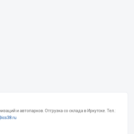
Chevron
Cosmo
Показать ещё
Весь раздел
Аккумуляторы
ТАВ
ЯМАЛ
Solite
ТЮМЕНЬ
OURSUN
заций и автопарков. Отгрузка со склада в Иркутске. Тел.:
FORVARD
@ics38.ru
DELТА