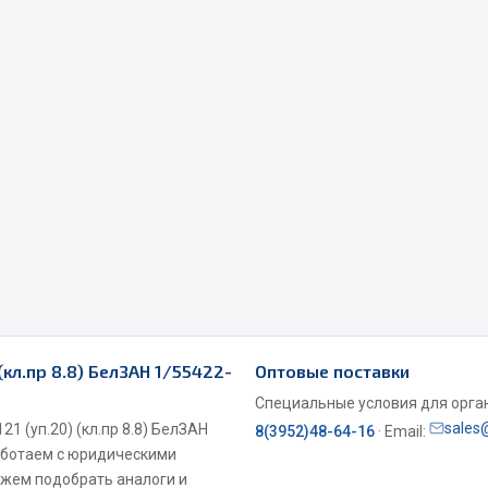
Весь раздел
Садовый инвентарь
монтаж
 для шиномонтажа
Весь раздел
т и оборудование для
жа
(кл.пр 8.8) БелЗАН 1/55422-
Оптовые поставки
 для ремонта шин и камер
Специальные условия для органи
sales
1 (уп.20) (кл.пр 8.8) БелЗАН
8(3952)48-64-16
· Email:
Работаем с юридическими
ожем подобрать аналоги и