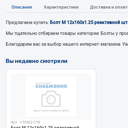
Описание
Характеристики
Доставка и оплат
РТИ
Автом
Предлагаем купить:
Болт М 12х160х1.25 реактивной штан
Кольца уплотнительные
Автоламп
Мы тщательно отбираем товары категории:
Болты
у про
Лента конвейерная
Блоки реле
Благодарим вас за выбор нашего интернет-магазина. У
Манжеты
Вилки наг
Паронит
Выключате
Вы недавно смотрели
Патрубки
клавишны
Прокладки
Выключате
Рукава высокого давления
Выключате
Изолента
Показать ещё
Весь раздел
Весь раздел
Арт. 1/55422-218
Запча
Запчасти МАЗ
Болт М 12х160х1.25 реактивной