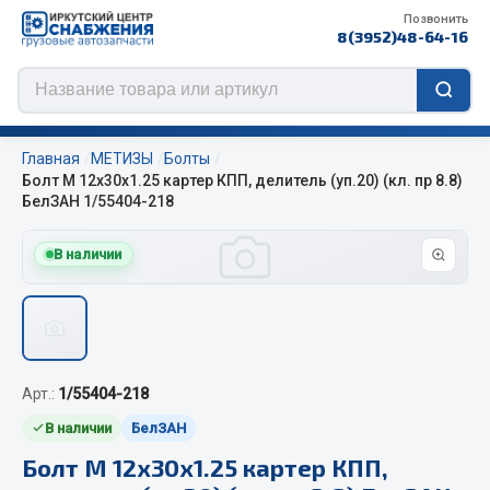
Позвонить
8(3952)48-64-16
Главная
МЕТИЗЫ
Болты
Болт М 12х30х1.25 картер КПП, делитель (уп.20) (кл. пр 8.8)
БелЗАН 1/55404-218
Цепи противоскольжения
В наличии
ЦЕПИ РОССИЯ
ЦЕПИ BOHU (Китай)
Изготовление цепей на колеса BOHU
QITONG
Арт.:
1/55404-218
В наличии
БелЗАН
Весь раздел
Болт М 12х30х1.25 картер КПП,