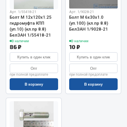
Показать ещё
Арт. 1/55418-21
Арт. 1/9028-21
Весь раздел
Болт М 12х120х1.25
Болт М 6х30х1.0
гидромуфта КПП
(уп.100) (кл.пр 8.8)
(уп.10) (кл.пр 8.8)
БелЗАН 1/9028-21
Автомобильная электрика
БелЗАН 1/55418-21
В наличии
В наличии
86 ₽
10 ₽
Автолампы
Блоки реле и предохранителей
Купить в один клик
Купить в один клик
Вилки нагрузочные
Опт
Опт
Выключатели и переключатели клавишные
при полной предоплате
при полной предоплате
Выключатели кнопочные
В корзину
В корзину
Выключатель массы
Изолента
Показать ещё
Весь раздел