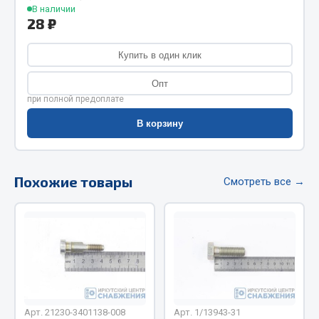
В наличии
Фитинги
28 ₽
Штуцеры
Купить в один клик
Весь раздел
Опт
при полной предоплате
Инструмент
В корзину
Автомобильный инструмент
Измерительный инструмент
Похожие товары
Смотреть все →
Крепежный инструмент
Режущий инструмент
Силовое оборудование
Слесарный инструмент
Столярный инструмент
Показать ещё
Арт. 21230-3401138-008
Арт. 1/13943-31