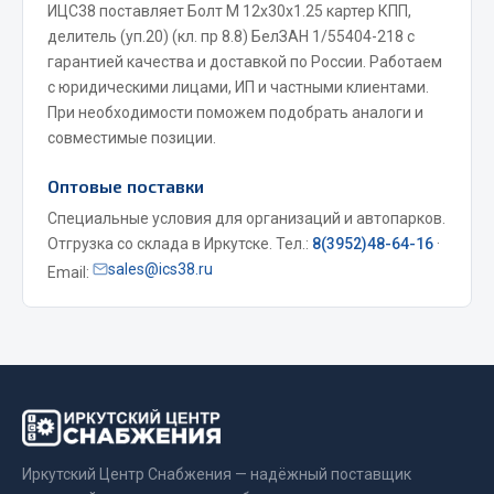
ИЦС38 поставляет Болт М 12х30х1.25 картер КПП,
Весь раздел
делитель (уп.20) (кл. пр 8.8) БелЗАН 1/55404-218 с
гарантией качества и доставкой по России. Работаем
с юридическими лицами, ИП и частными клиентами.
Запчасти МАЗ
При необходимости поможем подобрать аналоги и
совместимые позиции.
Система питания
Подвеска
Оптовые поставки
Тормозная система
Специальные условия для организаций и автопарков.
Двери
Отгрузка со склада в Иркутске. Тел.:
8(3952)48-64-16
·
Окно ветровое
sales@ics38.ru
Email:
Двигатель
Электрооборудование
Показать ещё
Весь раздел
Иркутский Центр Снабжения — надёжный поставщик
Запчасти Урал