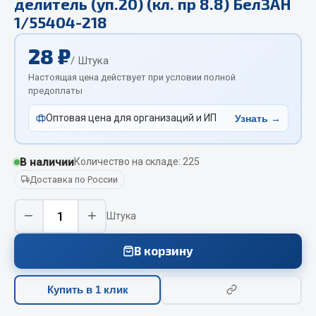
делитель (уп.20) (кл. пр 8.8) БелЗАН
Отопители салона, подогреватели
1/55404-218
Автономные воздушные отопители
28 ₽
/ Штука
Жидкостные подогреватели
Настоящая цена действует при условии полной
Отопители салона
предоплаты
Подогреватели тосола
Оптовая цена для организаций и ИП
Узнать →
Весь раздел
В наличии
Количество на складе: 225
Автотовары
Доставка по России
Автозвук
−
+
Штука
Автокаталоги
Аксессуары автомобильные
В корзину
Аптечки и знаки автомобильные
Брызговики
Купить в 1 клик
Вентиляторы кабины