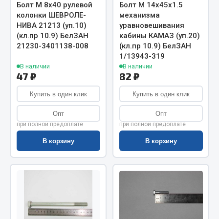
Весь раздел
Болт М 8х40 рулевой
Болт М 14х45х1.5
колонки ШЕВРОЛЕ-
механизма
НИВА 21213 (уп.10)
уравновешивания
Цепи подъёмные
(кл.пр 10.9) БелЗАН
кабины КАМАЗ (уп.20)
21230-3401138-008
(кл.пр 10.9) БелЗАН
1/13943-319
Весь раздел
В наличии
В наличии
47 ₽
82 ₽
Купить в один клик
Купить в один клик
РТИ
Опт
Опт
Кольца уплотнительные
при полной предоплате
при полной предоплате
Лента конвейерная
В корзину
В корзину
Манжеты
Паронит
Патрубки
Прокладки
Рукава высокого давления