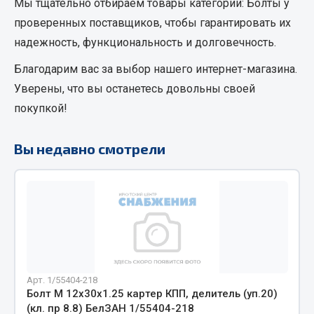
Мы тщательно отбираем товары категории:
Болты
у
Кольца стопорные
проверенных поставщиков, чтобы гарантировать их
Пресс-масленки
надежность, функциональность и долговечность.
Пробки
Благодарим вас за выбор нашего интернет-магазина.
Пружины
Уверены, что вы останетесь довольны своей
Хомуты
покупкой!
Показать ещё
Вы недавно смотрели
Весь раздел
Соединительные элементы
Camozzi
Адаптеры и переходники
Тройники
Арт. 1/55404-218
Трубки, муфты, гайки
Болт М 12х30х1.25 картер КПП, делитель (уп.20)
(кл. пр 8.8) БелЗАН 1/55404-218
Угольники