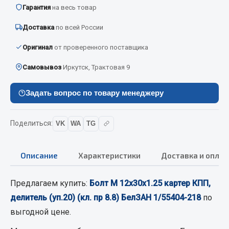
Вымпела
Гарантия
на весь товар
Показать ещё
Доставка
по всей России
Оригинал
от проверенного поставщика
Весь раздел
Самовывоз
Иркутск, Трактовая 9
Смазочные материалы
Задать вопрос по товару менеджеру
Масла
Охладжающие жидкости
Поделиться:
VK
WA
TG
Технические жидкости
Описание
Характеристики
Доставка и оплат
Весь раздел
Предлагаем купить:
Болт М 12х30х1.25 картер КПП,
МЕТИЗЫ
делитель (уп.20) (кл. пр 8.8) БелЗАН 1/55404-218
по
выгодной цене.
Болты
Гайки