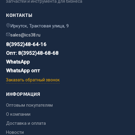
запчастей и инструмента для бизнеса
Двигатель
КОНТАКТЫ
Мост задний
Иркутск, Трактовая улица, 9
Система питания
sales@ics38.ru
Система выпуска газа
8(3952)48-64-16
Система охлаждения
Опт: 8(3952)48-68-68
Сцепление
Тормозная система
WhatsApp
WhatsApp опт
Показать ещё
Заказать обратный звонок
Весь раздел
ИНФОРМАЦИЯ
Оптовым покупателям
Запчасти ЯМЗ
О компании
Двигатель
Доставка и оплата
Система питания
Новости