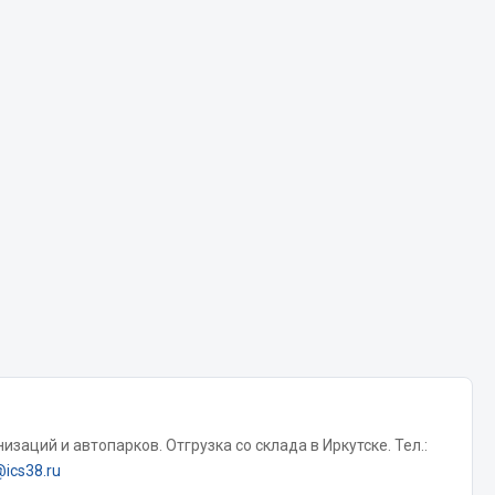
Chevron
Cosmo
Показать ещё
Весь раздел
Аккумуляторы
ТАВ
ЯМАЛ
Solite
ТЮМЕНЬ
OURSUN
FORVARD
заций и автопарков. Отгрузка со склада в Иркутске. Тел.:
DELТА
@ics38.ru