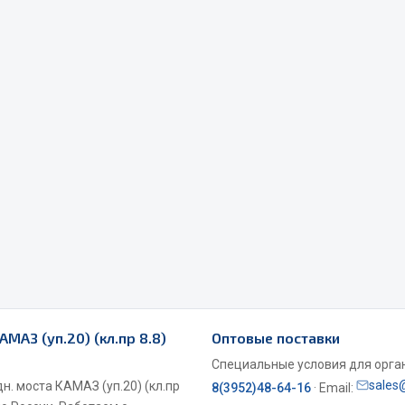
Весь раздел
Садовый инвентарь
монтаж
 для шиномонтажа
Весь раздел
т и оборудование для
жа
 для ремонта шин и камер
АМАЗ (уп.20) (кл.пр 8.8)
Оптовые поставки
Специальные условия для органи
sales
н. моста КАМАЗ (уп.20) (кл.пр
8(3952)48-64-16
· Email: