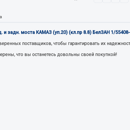
а
Запчасти на полупри
обильная электрика
Амортизаторы для полуприц
. и задн. моста КАМАЗ (уп.20) (кл.пр 8.8) БелЗАН 1/55408
ы
 и предохранителей
веренных поставщиков, чтобы гарантировать их надежност
рузочные
верены, что вы останетесь довольны своей покупкой!
ли и переключатели
е
ли кнопочные
ль массы
Показать ещё
Весь раздел
сти Урал
Запчасти ЯМЗ