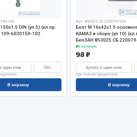
хлаждения
Vic
Автоторг
няя
0150-102
Арт. 853025 СБ.220079-П29
Дифа
 система
50х1.5 DIN (уп.5) (кл.пр.
Болт М 16х42х1.5 основно
Цитрон
З 109-6020150-102
КАМАЗ в сборе (уп.10) (кл.
орудование
Фильтры DONALDSON
БелЗАН 853025 СБ.220079
В наличии
Показать ещё
Показать ещё
98 ₽
Весь раздел
в один клик
Опт
Купить в один клик
редоплате
при полной предоплате
ипники
В корзину
В корзину
Стяжки, тросы, канат
Стропы
Стяжки
Тросы