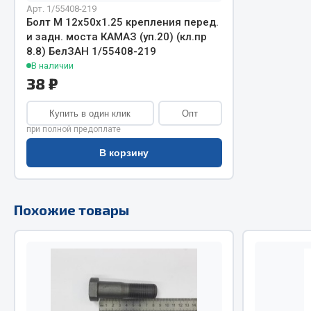
Арт. 1/55408-219
Болт М 12х50х1.25 крепления перед.
Двигатель
Система питания
и задн. моста КАМАЗ (уп.20) (кл.пр
Мост задн
Подвеска
8.8) БелЗАН 1/55408-219
Система п
Тормозная система
В наличии
38 ₽
Система вы
Двери
Система о
Окно ветровое
Купить в один клик
Опт
Сцепление
Двигатель
при полной предоплате
Тормозная
Электрооборудование
В корзину
Показать ещё
Весь раздел
Весь раздел
Похожие товары
Запча
Запчасти SHAANXI (SHACMAN)
Подвеска
Система питания
Двигатель
Тормозная система