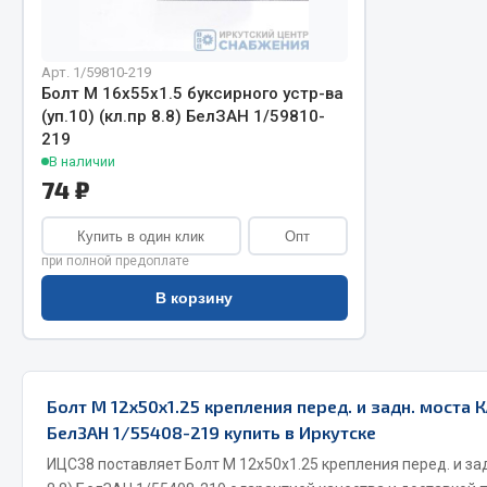
Арт. 1/59810-219
Болт М 16х55х1.5 буксирного устр-ва
(уп.10) (кл.пр 8.8) БелЗАН 1/59810-
219
В наличии
74 ₽
Хозтовары
Шино
Купить в один клик
Опт
при полной предоплате
Горелки, баллоны, плитки газовые
Автохимия
Замки
В корзину
Вентили
Лампы паяльные, керосиновые
Инструмен
Сантехника
шиномонт
Спецодежда
Материалы
Болт М 12х50х1.25 крепления перед. и задн. моста К
Лестницы, стремянки
БелЗАН 1/55408-219 купить в Иркутске
Товары для дома
ИЦС38 поставляет Болт М 12х50х1.25 крепления перед. и зад