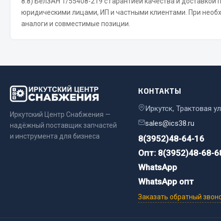
8.8) БелЗАН 1/55408-219 с гарантией качества и доставкой 
юридическими лицами, ИП и частными клиентами. При нео
аналоги и совместимые позиции.
Весь раздел
Весь раздел
Прочий инструмент
Ящики для инструмента и органайзеры
КОНТАКТЫ
Сумки для инструмента
Хозяйственные товары
Иркутск, Трактовая ул
Иркутский Центр Снабжения —
Пушки тепловые
sales@ics38.ru
надёжный поставщик запчастей
и инструмента для бизнеса
8(3952)48-64-16
Весь раздел
Опт: 8(3952)48-68-6
WhatsApp
WhatsApp опт
Заказать обратный звон