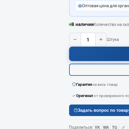
Оптовая цена для орган
Показать ещё
Весь раздел
В наличии
Количество на скл
−
+
Штука
инительные элементы
Инструмент
Автомобильный инструмент
и переходники
Измерительный инструмент
Крепежный инструмент
фты, гайки
Режущий инструмент
Гарантия
на весь товар
Силовое оборудование
Слесарный инструмент
Оригинал
от проверенного п
Столярный инструмент
Задать вопрос по това
Показать ещё
Весь раздел
Поделиться:
VK
WA
TG