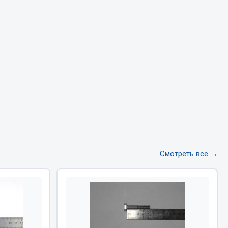
Тормозная система
Двигатель
Подвеска
Система питания
Система выпуска газа
Система охлаждения
Сцепление
Показать ещё
Весь раздел
Смотреть все →
Всё для сварки
Газосварка
Маски, краги сварщика