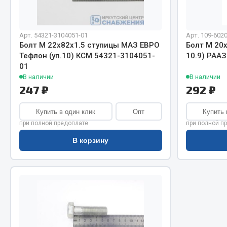
Система о
Колеса и шины
Сцепление
Система охлаждения
Ось перед
Подвеска
Арт. 54321-3104051-01
Арт. 109-602
Тормозная
Кабина
Болт М 22х82х1.5 ступицы МАЗ ЕВРО
Болт М 20х1
Тефлон (уп.10) КСМ 54321-3104051-
10.9) РАА
Электрооб
Оперение кабины
01
В наличии
В наличии
Показать ещё
247 ₽
292 ₽
Весь раздел
Весь раздел
Купить в один клик
Опт
Купить 
при полной предоплате
при полной п
Подш
В корзину
CUMMINS HAFFEN
Весь раздел
Весь раздел