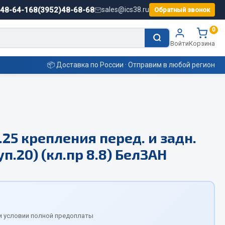
)48-64-16
8(3952)48-68-68
sales@ics38.ru
Обратный звонок
0
Войти
Корзина
📦 Доставка по России · Отправим в любой регион
Смазочные материалы
.25 крепления перед. и задн.
Масла
п.20) (кл.пр 8.8) БелЗАН
Охладжающие жидкости
Технические жидкости
ьные
и условии полной предоплаты