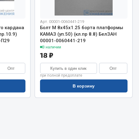
Сварочное оборудование
Сварочные материалы
Арт. 00001-0060441-219
го кардана
Болт М 8х45х1.25 борта платформы
пр.10.9)
КАМАЗ (уп.50) (кл.пр 8.8) БелЗАН
-П29
00001-0060441-219
В наличии
18 ₽
Весь раздел
Опт
Купить в один клик
Опт
при полной предоплате
В корзину
Автохимия
ы
3 ton
Abro
Agat auto
Alteco
Aвтосил