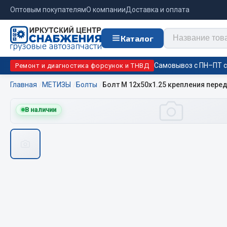
Оптовым покупателям
О компании
Доставка и оплата
Каталог
Самовывоз с ПН–ПТ с 
Ремонт и диагностика форсунок и ТНВД
Главная
МЕТИЗЫ
Болты
Болт М 12х50х1.25 крепления перед.
Отопи
В наличии
Цепи противоскольжения
подо
Автономны
ЦЕПИ РОССИЯ
Жидкостны
ЦЕПИ BOHU (Китай)
Отопители
Изготовление цепей на колеса BOHU
Подогрева
QITONG