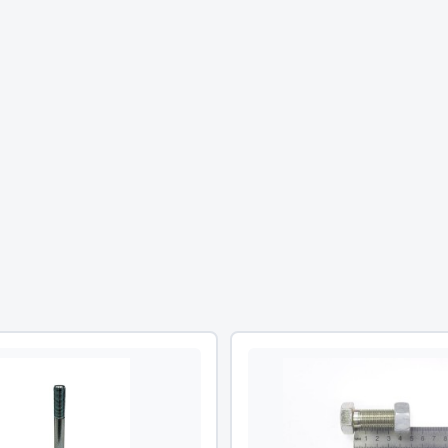
Двигатель
ий
Система питания
итания
Система выпуска газа
пуска газа
Система охлаждения
хлаждения
Коробка передач
Рулевое управление
 система
Тормозная система
Показать ещё
Показать ещё
Весь раздел
сти FAW
Фильтры
JSB
Mann-filter