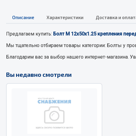
Описание
РТИ
Характеристики
Доставка и оплат
Автом
Кольца уплотнительные
Предлагаем купить:
Болт М 12х50х1.25 крепления перед
Автоламп
Лента конвейерная
Блоки реле
Мы тщательно отбираем товары категории:
Болты
у про
Манжеты
Вилки наг
Благодарим вас за выбор нашего интернет-магазина. У
Паронит
Выключате
Патрубки
клавишны
Вы недавно смотрели
Прокладки
Выключате
Рукава высокого давления
Выключате
Изолента
Показать ещё
Весь раздел
Весь раздел
Запча
Запчасти МАЗ