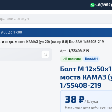
8(3952
9:00 до 17:00
 и задн. моста КАМАЗ (уп.20) (кл.пр 8.8) БелЗАН 1/55408-219
Арт.:
1/55408-219
тели салона,
Автотовары
греватели
В наличии
БелЗАН
Болт М 12х50х1
Автозвук
е воздушные отопители
моста КАМАЗ (у
Автокаталоги
е подогреватели
Аксессуары автомобильные
 салона
1/55408-219
Аптечки и знаки автомобил
тели тосола
38 ₽
Брызговики
/ Штука
Вентиляторы кабины
Настоящая цена действует пр
Вымпела