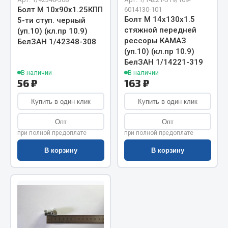
Показать ещё
Болт М 10х90х1.25КПП
6014130-101
Болт М 14х130х1.5
5-ти ступ. черный
Весь раздел
стяжной передней
(уп.10) (кл.пр 10.9)
рессоры КАМАЗ
БелЗАН 1/42348-308
(уп.10) (кл.пр 10.9)
Автомобильная электрика
БелЗАН 1/14221-319
В наличии
В наличии
56 ₽
163 ₽
Автолампы
Блоки реле и предохранителей
Купить в один клик
Купить в один клик
Вилки нагрузочные
Опт
Опт
Выключатели и переключатели клавишные
при полной предоплате
при полной предоплате
Выключатели кнопочные
В корзину
В корзину
Выключатель массы
Изолента
Показать ещё
Весь раздел