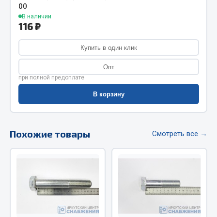
00
Фитинги
В наличии
Штуцеры
116 ₽
Весь раздел
Купить в один клик
Опт
Инструмент
при полной предоплате
В корзину
Автомобильный инструмент
Измерительный инструмент
Крепежный инструмент
Похожие товары
Смотреть все →
Режущий инструмент
Силовое оборудование
Слесарный инструмент
Столярный инструмент
Показать ещё