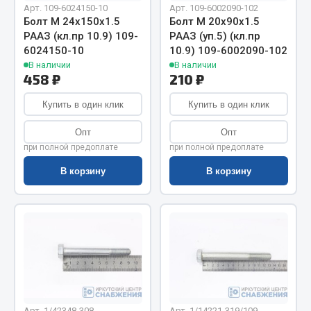
Весь раздел
Арт. 109-6024150-10
Арт. 109-6002090-102
Болт М 24х150х1.5
Болт М 20х90х1.5
РААЗ (кл.пр 10.9) 109-
РААЗ (уп.5) (кл.пр
Цепи подъёмные
6024150-10
10.9) 109-6002090-102
В наличии
В наличии
458 ₽
210 ₽
Весь раздел
Купить в один клик
Купить в один клик
Опт
Опт
РТИ
при полной предоплате
при полной предоплате
В корзину
В корзину
Кольца уплотнительные
Лента конвейерная
Манжеты
Паронит
Патрубки
Прокладки
Рукава высокого давления
Арт. 1/42348-308
Арт. 1/14221-319/109-