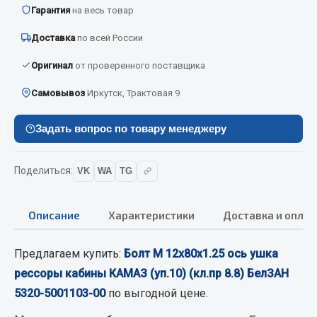
Вымпела
Гарантия
на весь товар
Показать ещё
Доставка
по всей России
Оригинал
от проверенного поставщика
Весь раздел
Самовывоз
Иркутск, Трактовая 9
Смазочные материалы
Задать вопрос по товару менеджеру
Масла
Охладжающие жидкости
Поделиться:
VK
WA
TG
Технические жидкости
Описание
Характеристики
Доставка и оплат
Весь раздел
Предлагаем купить:
Болт М 12х80х1.25 ось ушка
МЕТИЗЫ
рессоры кабины КАМАЗ (уп.10) (кл.пр 8.8) БелЗАН
5320-5001103-00
по выгодной цене.
Болты
Гайки