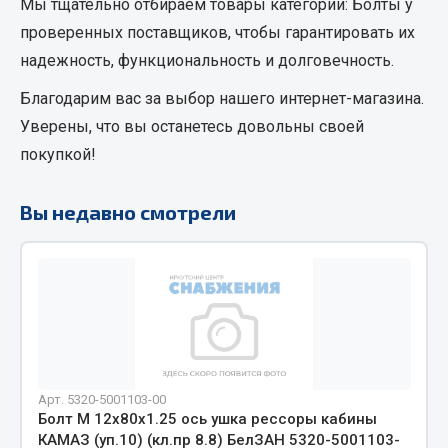
Мы тщательно отбираем товары категории:
Болты
у
Кольца стопорные
проверенных поставщиков, чтобы гарантировать их
Пресс-масленки
надежность, функциональность и долговечность.
Пробки
Благодарим вас за выбор нашего интернет-магазина.
Пружины
Уверены, что вы останетесь довольны своей
Хомуты
покупкой!
Показать ещё
Вы недавно смотрели
Весь раздел
Соединительные элементы
Camozzi
Адаптеры и переходники
Тройники
Арт. 5320-5001103-00
Трубки, муфты, гайки
Болт М 12х80х1.25 ось ушка рессоры кабины
КАМАЗ (уп.10) (кл.пр 8.8) БелЗАН 5320-5001103-
Угольники