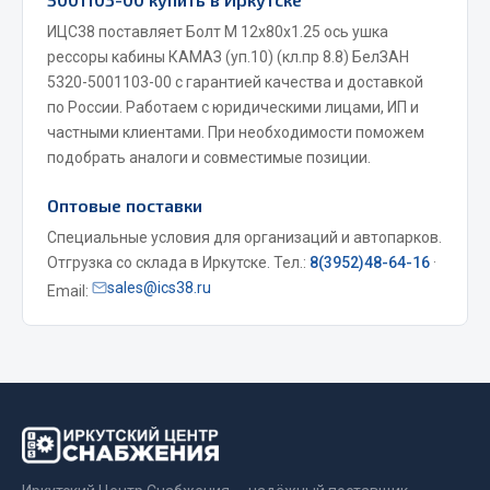
Весь раздел
ИЦС38 поставляет Болт М 12х80х1.25 ось ушка
рессоры кабины КАМАЗ (уп.10) (кл.пр 8.8) БелЗАН
5320-5001103-00 с гарантией качества и доставкой
Запчасти МАЗ
по России. Работаем с юридическими лицами, ИП и
частными клиентами. При необходимости поможем
Система питания
подобрать аналоги и совместимые позиции.
Подвеска
Оптовые поставки
Тормозная система
Двери
Специальные условия для организаций и автопарков.
Отгрузка со склада в Иркутске. Тел.:
8(3952)48-64-16
·
Окно ветровое
sales@ics38.ru
Email:
Двигатель
Электрооборудование
Показать ещё
Весь раздел
Запчасти Урал