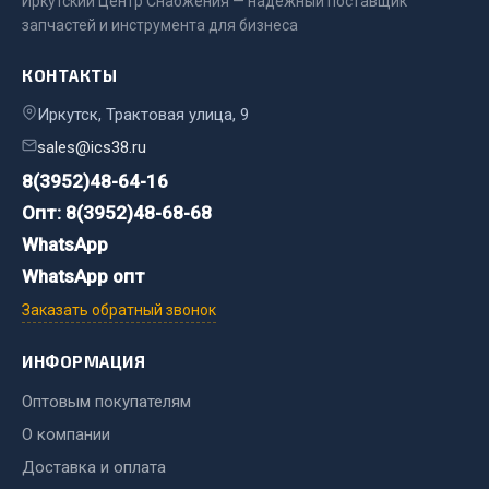
Иркутский Центр Снабжения — надёжный поставщик
запчастей и инструмента для бизнеса
Двигатель
Мост задний
КОНТАКТЫ
Система питания
Иркутск, Трактовая улица, 9
Система выпуска газа
sales@ics38.ru
Система охлаждения
8(3952)48-64-16
Сцепление
Опт: 8(3952)48-68-68
Тормозная система
WhatsApp
Показать ещё
WhatsApp опт
Заказать обратный звонок
Весь раздел
ИНФОРМАЦИЯ
Запчасти ЯМЗ
Оптовым покупателям
О компании
Двигатель
Система питания
Доставка и оплата