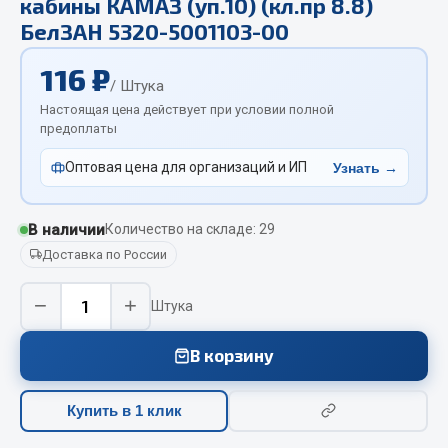
кабины КАМАЗ (уп.10) (кл.пр 8.8)
Отопители салона, подогреватели
БелЗАН 5320-5001103-00
Автономные воздушные отопители
116 ₽
/ Штука
Жидкостные подогреватели
Настоящая цена действует при условии полной
Отопители салона
предоплаты
Подогреватели тосола
Оптовая цена для организаций и ИП
Узнать →
Весь раздел
В наличии
Количество на складе: 29
Автотовары
Доставка по России
Автозвук
−
+
Штука
Автокаталоги
Аксессуары автомобильные
В корзину
Аптечки и знаки автомобильные
Брызговики
Купить в 1 клик
Вентиляторы кабины