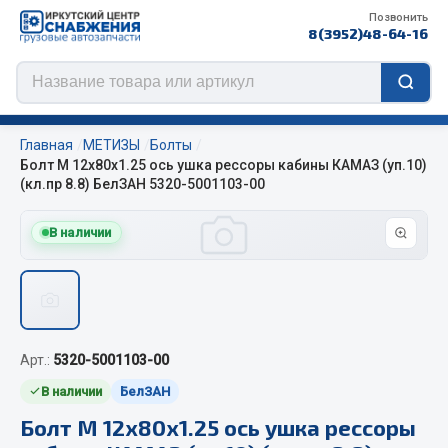
Позвонить
8(3952)48-64-16
Главная
МЕТИЗЫ
Болты
Болт М 12х80х1.25 ось ушка рессоры кабины КАМАЗ (уп.10)
(кл.пр 8.8) БелЗАН 5320-5001103-00
Цепи противоскольжения
В наличии
ЦЕПИ РОССИЯ
ЦЕПИ BOHU (Китай)
Изготовление цепей на колеса BOHU
QITONG
Арт.:
5320-5001103-00
В наличии
БелЗАН
Весь раздел
Болт М 12х80х1.25 ось ушка рессоры