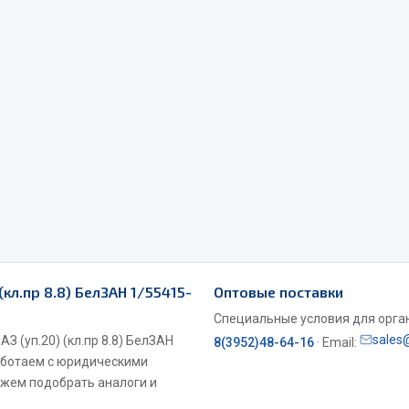
Весь раздел
Садовый инвентарь
монтаж
 для шиномонтажа
Весь раздел
т и оборудование для
кл.пр 8.8) БелЗАН 1/55415-
Оптовые поставки
жа
Специальные условия для органи
 для ремонта шин и камер
sales
 (уп.20) (кл.пр 8.8) БелЗАН
8(3952)48-64-16
· Email:
Работаем с юридическими
ожем подобрать аналоги и