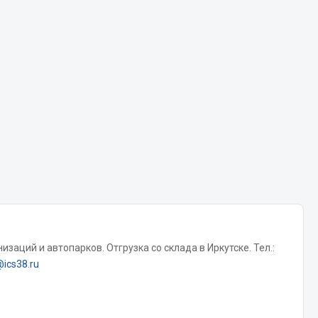
Chevron
Cosmo
Показать ещё
Весь раздел
Аккумуляторы
ТАВ
ЯМАЛ
Solite
ТЮМЕНЬ
заций и автопарков. Отгрузка со склада в Иркутске. Тел.:
OURSUN
@ics38.ru
FORVARD
DELТА