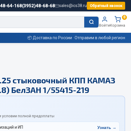
)48-64-16
8(3952)48-68-68
sales@ics38.ru
Обратный звонок
0
Войти
Корзина
📦 Доставка по России · Отправим в любой регион
Смазочные материалы
1.25 стыковочный КПП КАМАЗ
Масла
8.8) БелЗАН 1/55415-219
Охладжающие жидкости
Технические жидкости
ьные
и условии полной предоплаты
изаций и ИП
Узнать →