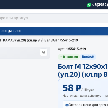
8(3952
9:00 до 17:00
 КАМАЗ (уп.20) (кл.пр 8.8) БелЗАН 1/55415-219
Арт.:
1/55415-219
тели салона,
Автотовары
греватели
В наличии
БелЗАН
Болт М 12х90х
Автозвук
е воздушные отопители
(уп.20) (кл.пр 
Автокаталоги
е подогреватели
Аксессуары автомобильные
 салона
58 ₽
Аптечки и знаки автомобил
тели тосола
/ Штука
Брызговики
Настоящая цена действует пр
Вентиляторы кабины
Оптовая цена для орган
Вымпела