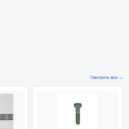
Тормозная система
Двигатель
Подвеска
Система питания
Система выпуска газа
Система охлаждения
Сцепление
Показать ещё
Смотреть все →
Весь раздел
Всё для сварки
Газосварка
Маски, краги сварщика