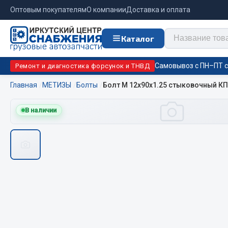
Оптовым покупателям
О компании
Доставка и оплата
Каталог
Самовывоз с ПН–ПТ с 
Ремонт и диагностика форсунок и ТНВД
Главная
МЕТИЗЫ
Болты
Болт М 12х90х1.25 стыковочный КПП
Отопи
В наличии
Цепи противоскольжения
подо
Автономны
ЦЕПИ РОССИЯ
Жидкостны
ЦЕПИ BOHU (Китай)
Отопители
Изготовление цепей на колеса BOHU
Подогрева
QITONG