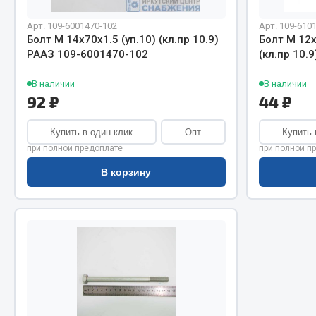
Система о
Колеса и шины
Сцепление
Система охлаждения
Арт. 109-6001470-102
Арт. 109-610
Болт М 14х70х1.5 (уп.10) (кл.пр 10.9)
Болт М 12х
Ось перед
Подвеска
РААЗ 109-6001470-102
(кл.пр 10.
Тормозная
Кабина
Электрооб
Оперение кабины
В наличии
В наличии
92 ₽
44 ₽
Показать ещё
Купить в один клик
Опт
Купить 
Весь раздел
Весь раздел
при полной предоплате
при полной п
В корзину
Подш
CUMMINS HAFFEN
Весь раздел
Весь раздел