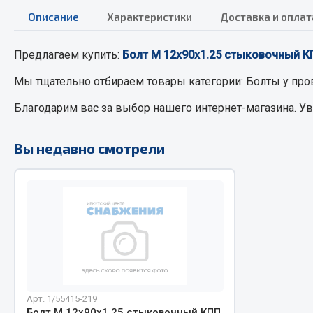
Описание
Характеристики
Доставка и оплат
РТИ
Автом
Предлагаем купить:
Болт М 12х90х1.25 стыковочный КПП
Кольца уплотнительные
Автоламп
Мы тщательно отбираем товары категории:
Болты
у про
Лента конвейерная
Блоки реле
Благодарим вас за выбор нашего интернет-магазина. У
Манжеты
Вилки наг
Паронит
Выключате
Вы недавно смотрели
Патрубки
клавишны
Прокладки
Выключате
Рукава высокого давления
Выключате
Изолента
Показать ещё
Весь раздел
Весь раздел
Арт. 1/55415-219
Запча
Запчасти МАЗ
Болт М 12х90х1.25 стыковочный КПП