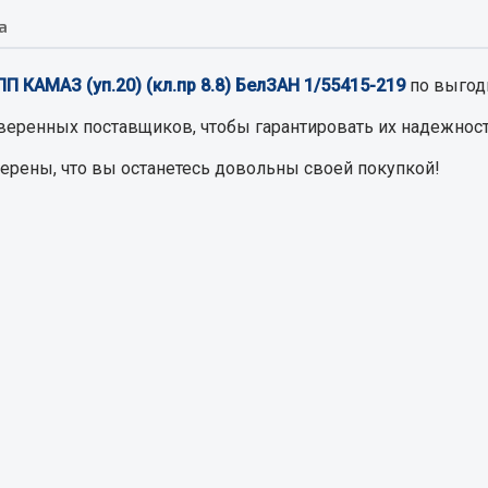
а
Запчасти на полупри
обильная электрика
 КАМАЗ (уп.20) (кл.пр 8.8) БелЗАН 1/55415-219
по выгод
Амортизаторы для полуприц
ы
веренных поставщиков, чтобы гарантировать их надежност
 и предохранителей
верены, что вы останетесь довольны своей покупкой!
рузочные
ли и переключатели
е
ли кнопочные
ль массы
Показать ещё
Весь раздел
сти Урал
Запчасти ЯМЗ