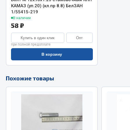
КАМАЗ (уп.20) (кл.пр 8.8) БелЗАН
Двигатель
1/55415-219
Система питания
В наличии
Мост задн
Подвеска
58 ₽
Система п
Тормозная система
Система вы
Двери
Купить в один клик
Опт
Система о
Окно ветровое
при полной предоплате
Сцепление
Двигатель
В корзину
Тормозная
Электрооборудование
Показать ещё
Похожие товары
Весь раздел
Весь раздел
Запча
Запчасти SHAANXI (SHACMAN)
Подвеска
Система питания
Двигатель
Тормозная система