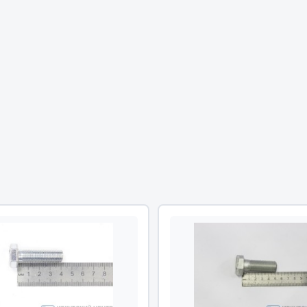
Двигатель
ий
Система питания
итания
Система выпуска газа
пуска газа
Система охлаждения
хлаждения
Коробка передач
Рулевое управление
 система
Тормозная система
Показать ещё
Показать ещё
Весь раздел
сти FAW
Фильтры
JSB
Mann-filter