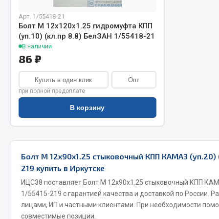
Арт. 1/55418-21
Болт М 12х120х1.25 гидромуфта КПП
(уп.10) (кл.пр 8.8) БелЗАН 1/55418-21
В наличии
86 ₽
Купить в один клик
Опт
при полной предоплате
Хозтовары
Шино
В корзину
Горелки, баллоны, плитки газовые
Автохимия
Замки
Вентили
Лампы паяльные, керосиновые
Инструмен
Болт М 12х90х1.25 стыковочный КПП КАМАЗ (уп.20) (
Сантехника
шиномонт
219 купить в Иркутске
Спецодежда
Материалы
ИЦС38 поставляет Болт М 12х90х1.25 стыковочный КПП КАМАЗ
Лестницы, стремянки
1/55415-219 с гарантией качества и доставкой по России. 
Товары для дома
лицами, ИП и частными клиентами. При необходимости пом
совместимые позиции.