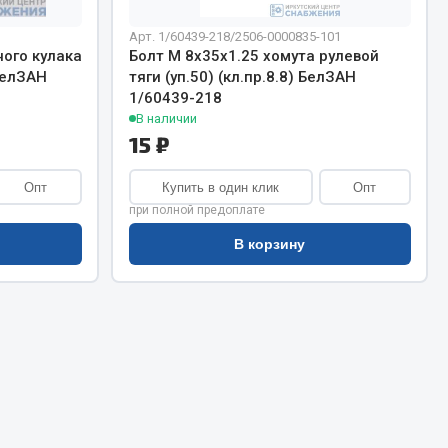
Сварочное оборудование
Сварочные материалы
Арт. 1/60439-218/2506-0000835-101
ного кулака
Болт М 8х35х1.25 хомута рулевой
 БелЗАН
тяги (уп.50) (кл.пр.8.8) БелЗАН
1/60439-218
В наличии
15 ₽
Опт
Купить в один клик
Опт
Весь раздел
при полной предоплате
В корзину
Автохимия
ы
3 ton
Abro
Agat auto
Alteco
Aвтосил