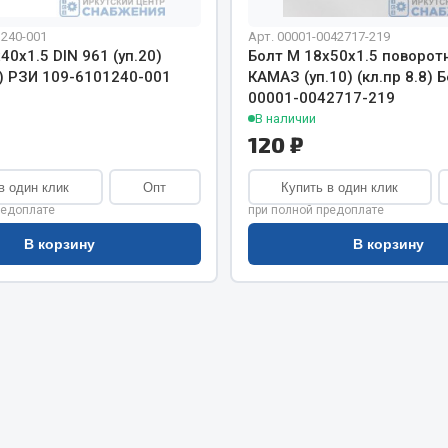
хлаждения
Vic
1240-001
Арт. 00001-0042717-219
Автоторг
40х1.5 DIN 961 (уп.20)
Болт М 18х50х1.5 поворот
няя
Дифа
9) РЗИ 109-6101240-001
КАМАЗ (уп.10) (кл.пр 8.8)
 система
00001-0042717-219
Цитрон
орудование
В наличии
Фильтры DONALDSON
120 ₽
Показать ещё
Показать ещё
в один клик
Опт
Купить в один клик
Весь раздел
редоплате
при полной предоплате
В корзину
В корзину
ипники
Стяжки, тросы, канат
Стропы
Стяжки
Тросы