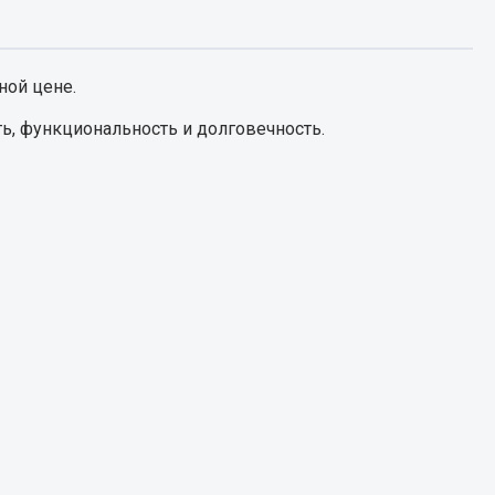
Запчасти КамАЗ
цепы
ной цене.
Двигатель
епов
ь, функциональность и долговечность.
Система питания
Система выпуска газа
Система охлаждения
Сцепление
Коробка передач
Коробка передач ZF
Показать ещё
Весь раздел
Запчасти HOWO