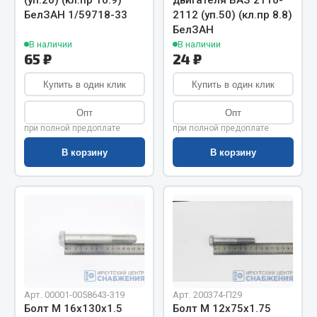
(уп.20) (кл.пр 10.9)
двигателя ВАЗ 2110-
Весь раздел
БелЗАН 1/59718-33
2112 (уп.50) (кл.пр 8.8)
БелЗАН
В наличии
В наличии
Цепи подъёмные
65 ₽
24 ₽
Купить в один клик
Купить в один клик
Весь раздел
Опт
Опт
при полной предоплате
при полной предоплате
РТИ
В корзину
В корзину
Кольца уплотнительные
Лента конвейерная
Манжеты
Паронит
Патрубки
Прокладки
Рукава высокого давления
Арт. 00001-0058643-319
Арт. 200374-П29
Болт М 16х130х1.5
Болт М 12х75х1.75