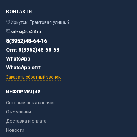
КОНТАКТЫ
Двигатель
Мост задний
Иркутск, Трактовая улица, 9
Система питания
sales@ics38.ru
Система выпуска газа
8(3952)48-64-16
Система охлаждения
Опт: 8(3952)48-68-68
Сцепление
WhatsApp
Тормозная система
WhatsApp опт
Показать ещё
Заказать обратный звонок
Весь раздел
ИНФОРМАЦИЯ
Оптовым покупателям
Запчасти ЯМЗ
О компании
Доставка и оплата
Двигатель
Новости
Система питания