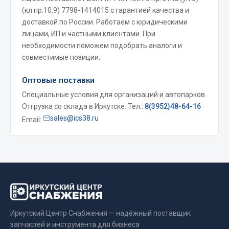
(кл пр.10.9) 7798-1414015 с гарантией качества и
Весь раздел
доставкой по России. Работаем с юридическими
лицами, ИП и частными клиентами. При
Запчасти МАЗ
необходимости поможем подобрать аналоги и
совместимые позиции.
Система питания
Оптовые поставки
Подвеска
Специальные условия для организаций и автопарков.
Тормозная система
Отгрузка со склада в Иркутске. Тел.:
8(3952)48-64-16
·
Двери
sales@ics38.ru
Email:
Окно ветровое
Двигатель
Электрооборудование
Показать ещё
Весь раздел
Иркутский Центр Снабжения — надёжный поставщик
запчастей и инструмента для бизнеса
Запчасти Урал