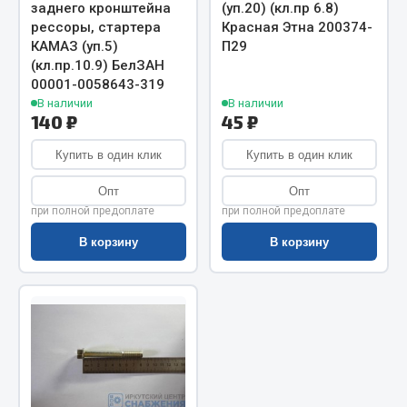
Показать ещё
заднего кронштейна
(уп.20) (кл.пр 6.8)
рессоры, стартера
Красная Этна 200374-
Весь раздел
КАМАЗ (уп.5)
П29
(кл.пр.10.9) БелЗАН
00001-0058643-319
Автомобильная электрика
В наличии
В наличии
140 ₽
45 ₽
Автолампы
Купить в один клик
Купить в один клик
Блоки реле и предохранителей
Опт
Опт
Вилки нагрузочные
при полной предоплате
при полной предоплате
Выключатели и переключатели клавишные
В корзину
В корзину
Выключатели кнопочные
Выключатель массы
Изолента
Показать ещё
Весь раздел