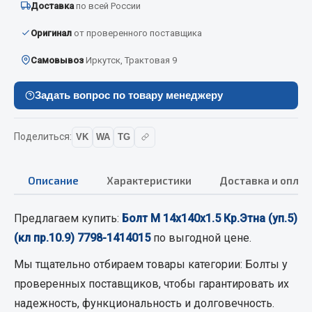
Доставка
по всей России
Вымпела
Оригинал
от проверенного поставщика
Показать ещё
Самовывоз
Иркутск, Трактовая 9
Весь раздел
Задать вопрос по товару менеджеру
Смазочные материалы
Поделиться:
VK
WA
TG
Масла
Охладжающие жидкости
Описание
Характеристики
Доставка и оплат
Технические жидкости
Весь раздел
Предлагаем купить:
Болт М 14х140х1.5 Кр.Этна (уп.5)
(кл пр.10.9) 7798-1414015
по выгодной цене.
МЕТИЗЫ
Мы тщательно отбираем товары категории:
Болты
у
проверенных поставщиков, чтобы гарантировать их
Болты
надежность, функциональность и долговечность.
Гайки