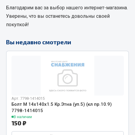
Благодарим вас за выбор нашего интернет-магазина.
Кольца стопорные
Пресс-масленки
Уверены, что вы останетесь довольны своей
Пробки
покупкой!
Пружины
Хомуты
Вы недавно смотрели
Показать ещё
Весь раздел
Соединительные элементы
Арт. 7798-1414015
Camozzi
Болт М 14х140х1.5 Кр.Этна (уп.5) (кл пр.10.9)
Адаптеры и переходники
7798-1414015
Тройники
В наличии
150 ₽
Трубки, муфты, гайки
Угольники