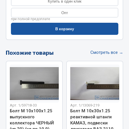
Купить в один клик
Фитинги
Опт
Штуцеры
при полной предоплате
Весь раздел
В корзину
Инструмент
Похожие товары
Смотреть все →
Автомобильный инструмент
Измерительный инструмент
Крепежный инструмент
Режущий инструмент
Силовое оборудование
Слесарный инструмент
Арт. 1/59718-33
Арт. 1/13069-219
Столярный инструмент
Болт М 10х100х1.25
Болт М 10х30х1.25
выпускного
реактивной штанги
Показать ещё
коллектора ЧЕРНЫЙ
КАМАЗ, подвески