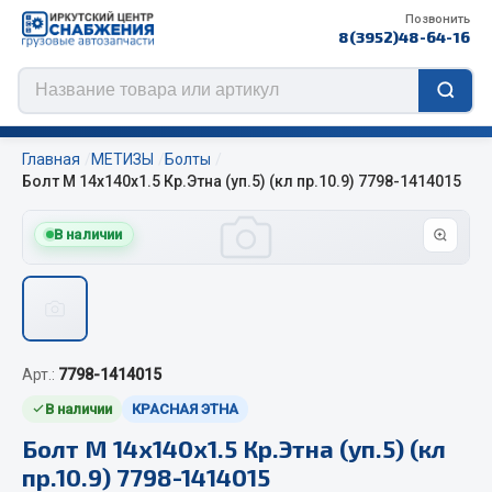
Позвонить
8(3952)48-64-16
Главная
МЕТИЗЫ
Болты
Болт М 14х140х1.5 Кр.Этна (уп.5) (кл пр.10.9) 7798-1414015
В наличии
Цепи противоскольжения
ЦЕПИ РОССИЯ
ЦЕПИ BOHU (Китай)
Изготовление цепей на колеса BOHU
Арт.:
7798-1414015
QITONG
В наличии
КРАСНАЯ ЭТНА
Весь раздел
Болт М 14х140х1.5 Кр.Этна (уп.5) (кл
пр.10.9) 7798-1414015