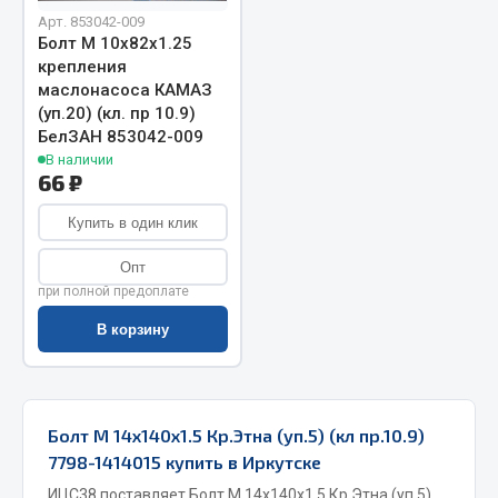
Арт. 853042-009
Запчасти на полуприцепы
Болт М 10х82х1.25
крепления
Амортизаторы для полуприцепов
маслонасоса КАМАЗ
(уп.20) (кл. пр 10.9)
Весь раздел
БелЗАН 853042-009
В наличии
66 ₽
Запчасти КамАЗ
Купить в один клик
Двигатель
Опт
Система питания
при полной предоплате
Система выпуска газа
В корзину
Система охлаждения
Сцепление
Коробка передач
Болт М 14х140х1.5 Кр.Этна (уп.5) (кл пр.10.9)
Коробка передач ZF
7798-1414015 купить в Иркутске
Показать ещё
ИЦС38 поставляет Болт М 14х140х1.5 Кр.Этна (уп.5)