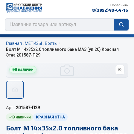
Позвонить
8(3952)48-64-16
Главная
МЕТИЗЫ
Болты
Болт М 14х35х2.0 топливного бака МАЗ (уп.20) Красная
Этна 201587-П29
Цепи противоскольжения
В наличии
ЦЕПИ РОССИЯ
ЦЕПИ BOHU (Китай)
Изготовление цепей на колеса BOHU
QITONG
Арт.:
201587-П29
В наличии
КРАСНАЯ ЭТНА
Весь раздел
Болт М 14х35х2.0 топливного бака