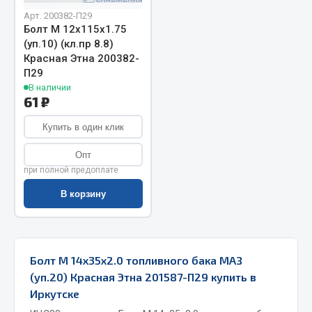
Арт. 200382-П29
Запчасти на полуприцепы
Болт М 12х115х1.75
(уп.10) (кл.пр 8.8)
Амортизаторы для полуприцепов
Красная Этна 200382-
П29
Весь раздел
В наличии
61 ₽
Запчасти КамАЗ
Купить в один клик
Опт
Двигатель
при полной предоплате
Система питания
В корзину
Система выпуска газа
Система охлаждения
Сцепление
Коробка передач
Болт М 14х35х2.0 топливного бака МАЗ
Коробка передач ZF
(уп.20) Красная Этна 201587-П29 купить в
Иркутске
Показать ещё