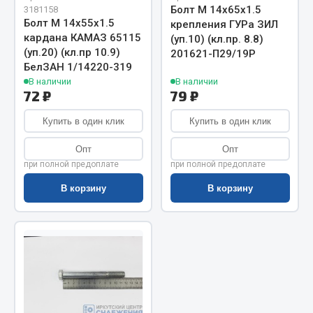
Показать ещё
Болт М 14х65х1.5
3181158
Болт М 14х55х1.5
крепления ГУРа ЗИЛ
Весь раздел
кардана КАМАЗ 65115
(уп.10) (кл.пр. 8.8)
(уп.20) (кл.пр 10.9)
201621-П29/19Р
БелЗАН 1/14220-319
Автомобильная электрика
В наличии
В наличии
72 ₽
79 ₽
Автолампы
Купить в один клик
Купить в один клик
Блоки реле и предохранителей
Опт
Опт
Вилки нагрузочные
при полной предоплате
при полной предоплате
Выключатели и переключатели клавишные
В корзину
В корзину
Выключатели кнопочные
Выключатель массы
Изолента
Показать ещё
Весь раздел