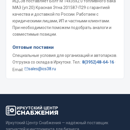
ИЦС38 поставляет Болт М 14х35х2.0 топливного бака
МАЗ (уп.20) Красная Этна 201587-П29 с гарантией
Весь раздел
качества и доставкой по России. Работаем с
юридическими лицами, ИП и частными клиентами.
Запчасти МАЗ
При необходимости поможем подобрать аналоги и
совместимые позиции.
Система питания
Оптовые поставки
Подвеска
Тормозная система
Специальные условия для организаций и автопарков.
Отгрузка со склада в Иркутске. Тел.:
8(3952)48-64-16
·
Двери
sales@ics38.ru
Email:
Окно ветровое
Двигатель
Электрооборудование
Показать ещё
Весь раздел
Иркутский Центр Снабжения — надёжный поставщик
Запчасти Урал
запчастей и инструмента для бизнеса