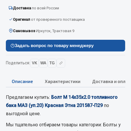
Вымпела
Доставка
по всей России
Показать ещё
Оригинал
от проверенного поставщика
Весь раздел
Самовывоз
Иркутск, Трактовая 9
Задать вопрос по товару менеджеру
Смазочные материалы
Масла
Поделиться:
VK
WA
TG
Охладжающие жидкости
Технические жидкости
Описание
Характеристики
Доставка и оплат
Весь раздел
Предлагаем купить:
Болт М 14х35х2.0 топливного
бака МАЗ (уп.20) Красная Этна 201587-П29
по
МЕТИЗЫ
выгодной цене.
Болты
Мы тщательно отбираем товары категории:
Болты
у
Гайки