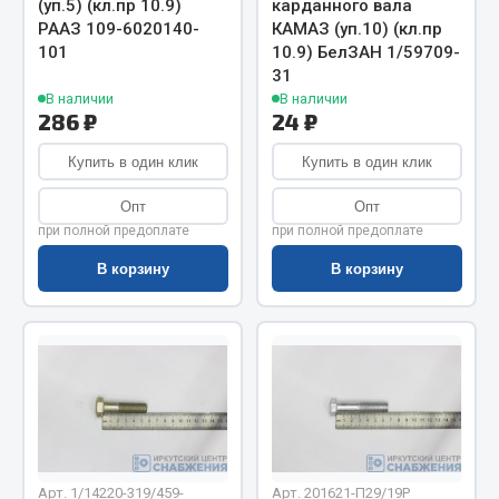
(уп.5) (кл.пр 10.9)
карданного вала
Весь раздел
РААЗ 109-6020140-
КАМАЗ (уп.10) (кл.пр
101
10.9) БелЗАН 1/59709-
31
Цепи подъёмные
В наличии
В наличии
286 ₽
24 ₽
Весь раздел
Купить в один клик
Купить в один клик
Опт
Опт
РТИ
при полной предоплате
при полной предоплате
В корзину
В корзину
Кольца уплотнительные
Лента конвейерная
Манжеты
Паронит
Патрубки
Прокладки
Рукава высокого давления
Арт. 1/14220-319/459-
Арт. 201621-П29/19Р