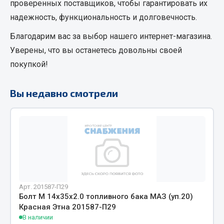
проверенных поставщиков, чтобы гарантировать их
Кольца стопорные
надежность, функциональность и долговечность.
Пресс-масленки
Благодарим вас за выбор нашего интернет-магазина.
Пробки
Уверены, что вы останетесь довольны своей
Пружины
покупкой!
Хомуты
Показать ещё
Вы недавно смотрели
Весь раздел
Соединительные элементы
Camozzi
Адаптеры и переходники
Арт. 201587-П29
Тройники
Болт М 14х35х2.0 топливного бака МАЗ (уп.20)
Трубки, муфты, гайки
Красная Этна 201587-П29
В наличии
Угольники