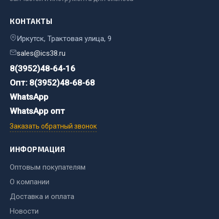
Двигатель
КОНТАКТЫ
Мост задний
Иркутск, Трактовая улица, 9
Система питания
sales@ics38.ru
Система выпуска газа
8(3952)48-64-16
Система охлаждения
Опт: 8(3952)48-68-68
Сцепление
WhatsApp
Тормозная система
WhatsApp опт
Показать ещё
Заказать обратный звонок
Весь раздел
ИНФОРМАЦИЯ
Оптовым покупателям
Запчасти ЯМЗ
О компании
Двигатель
Доставка и оплата
Система питания
Новости