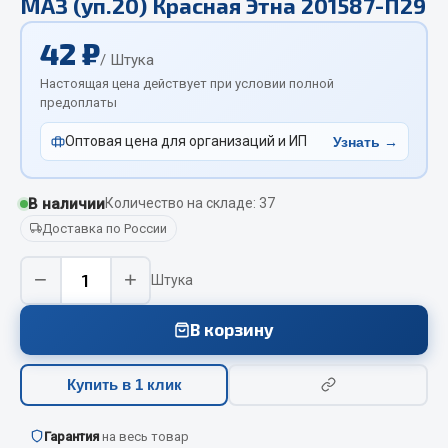
МАЗ (уп.20) Красная Этна 201587-П29
Отопители салона, подогреватели
42 ₽
Автономные воздушные отопители
/ Штука
Настоящая цена действует при условии полной
Жидкостные подогреватели
предоплаты
Отопители салона
Подогреватели тосола
Оптовая цена для организаций и ИП
Узнать →
Весь раздел
В наличии
Количество на складе: 37
Доставка по России
Автотовары
−
+
Штука
Автозвук
Автокаталоги
В корзину
Аксессуары автомобильные
Аптечки и знаки автомобильные
Купить в 1 клик
Брызговики
Вентиляторы кабины
Гарантия
на весь товар