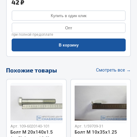
42 ₽
Фитинги
Штуцеры
Купить в один клик
Весь раздел
Опт
при полной предоплате
В корзину
Инструмент
Автомобильный инструмент
Похожие товары
Смотреть все →
Измерительный инструмент
Крепежный инструмент
Режущий инструмент
Силовое оборудование
Слесарный инструмент
Столярный инструмент
Показать ещё
Арт. 109-6020140-101
Арт. 1/59709-31
Болт М 20х140х1.5
Болт М 10х35х1.25