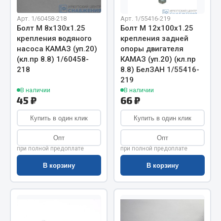
Весь раздел
Арт. 1/60458-218
Арт. 1/55416-219
Болт М 8х130х1.25
Болт М 12х100х1.25
Цепи подъёмные
крепления водяного
крепления задней
насоса КАМАЗ (уп.20)
опоры двигателя
(кл.пр 8.8) 1/60458-
КАМАЗ (уп.20) (кл.пр
Весь раздел
218
8.8) БелЗАН 1/55416-
219
В наличии
В наличии
РТИ
45 ₽
66 ₽
Купить в один клик
Купить в один клик
Кольца уплотнительные
Лента конвейерная
Опт
Опт
при полной предоплате
при полной предоплате
Манжеты
Паронит
В корзину
В корзину
Патрубки
Прокладки
Рукава высокого давления