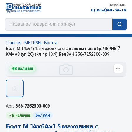
Позвонить
8(3952)48-64-16
Главная
МЕТИЗЫ
Болты
Болт М 14х64х1.5 маховика с фланцем нов.обр. ЧЕРНЫЙ
КАМАЗ (уп.20) (кл.пр 10.9) БелЗАН 356-7252300-009
Цепи противоскольжения
В наличии
ЦЕПИ РОССИЯ
ЦЕПИ BOHU (Китай)
Изготовление цепей на колеса BOHU
QITONG
Арт.:
356-7252300-009
В наличии
БелЗАН
Весь раздел
Болт М 14х64х1.5 маховика с