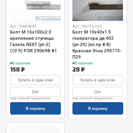
Показать ещё
Весь раздел
Арт. 290698-81
Арт. 290775-П29
Болт М 16х100х2.0
Болт М 10х40х1.5
Автомобильная электрика
крепления ступицы
генератора дв.402
Газель NEXT (уп.5)
(уп.20) (кл.пр 8.8)
Автолампы
(10.9) РЗИ 290698-81
Красная Этна 290775-
П29
Блоки реле и предохранителей
В наличии
В наличии
Вилки нагрузочные
158 ₽
28 ₽
Выключатели и переключатели клавишные
Купить в один клик
Купить в один клик
Выключатели кнопочные
Выключатель массы
Опт
Опт
Изолента
при полной предоплате
при полной предоплате
В корзину
В корзину
Показать ещё
Весь раздел