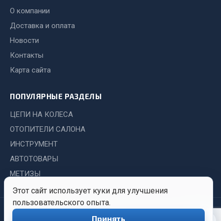
Система выпуска газа
О компании
Система охлаждения
Доставка и оплата
Коробка передач
Новости
Рулевое управление
Контакты
Тормозная система
Карта сайта
Показать ещё
ПОПУЛЯРНЫЕ РАЗДЕЛЫ
Весь раздел
ЦЕПИ НА КОЛЕСА
Запчасти HOWO
ОТОПИТЕЛИ САЛОНА
ИНСТРУМЕНТ
Тормозная система
АВТОТОВАРЫ
Двигатель
МЕТИЗЫ
Подвеска
Этот сайт использует куки для улучшения
Система питания
пользовательского опыта.
Система выпуска газа
© 2026 Иркутский Центр
Политика
Обработка
Принять
Система охлаждения
0