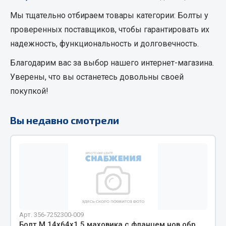
Кольца стопорные
Мы тщательно отбираем товары категории:
Болты
у
Пресс-масленки
проверенных поставщиков, чтобы гарантировать их
Пробки
надежность, функциональность и долговечность.
Пружины
Благодарим вас за выбор нашего интернет-магазина.
Хомуты
Уверены, что вы останетесь довольны своей
Показать ещё
покупкой!
Весь раздел
Вы недавно смотрели
Соединительные элементы
Camozzi
Адаптеры и переходники
Тройники
Трубки, муфты, гайки
Арт. 356-7252300-009
Угольники
Болт М 14х64х1.5 маховика с фланцем нов.обр.