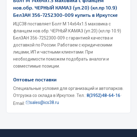
Болт М 14х64х1.5 маховика с фланцем
нов.обр. ЧЕРНЫЙ КАМАЗ (уп.20) (кл.пр 10.9)
Весь раздел
БелЗАН 356-7252300-009 купить в Иркутске
ИЦС38 поставляет Болт М 14х64х1.5 маховика с
Запчасти МАЗ
фланцем нов.обр. ЧЕРНЫЙ КАМАЗ (уп.20) (кл.пр 10.9)
БелЗАН 356-7252300-009 с гарантией качества и
Система питания
доставкой по России. Работаем с юридическими
Подвеска
лицами, ИП и частными клиентами. При
Тормозная система
необходимости поможем подобрать аналоги и
совместимые позиции.
Двери
Окно ветровое
Оптовые поставки
Двигатель
Специальные условия для организаций и автопарков.
Электрооборудование
Отгрузка со склада в Иркутске. Тел.:
8(3952)48-64-16
·
sales@ics38.ru
Показать ещё
Email:
Весь раздел
Запчасти Урал