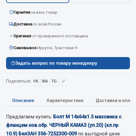
Вымпела
Гарантия
на весь товар
Показать ещё
Доставка
по всей России
Весь раздел
Оригинал
от проверенного поставщика
Самовывоз
Смазочные материалы
Иркутск, Трактовая 9
Задать вопрос по товару менеджеру
Масла
Охладжающие жидкости
Технические жидкости
Поделиться:
VK
WA
TG
Весь раздел
Описание
Характеристики
Доставка и оплат
МЕТИЗЫ
Предлагаем купить:
Болт М 14х64х1.5 маховика с
фланцем нов.обр. ЧЕРНЫЙ КАМАЗ (уп.20) (кл.пр
Болты
10.9) БелЗАН 356-7252300-009
по выгодной цене.
Гайки