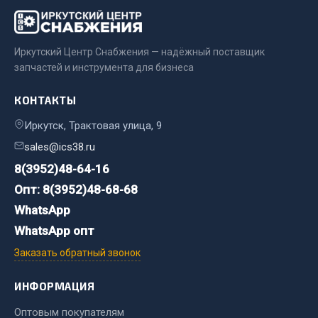
Двигатель
Мост задний
Иркутский Центр Снабжения — надёжный поставщик
Система питания
запчастей и инструмента для бизнеса
Система выпуска газа
КОНТАКТЫ
Система охлаждения
Сцепление
Иркутск, Трактовая улица, 9
Тормозная система
sales@ics38.ru
8(3952)48-64-16
Показать ещё
Опт: 8(3952)48-68-68
Весь раздел
WhatsApp
WhatsApp опт
Запчасти ЯМЗ
Заказать обратный звонок
Двигатель
ИНФОРМАЦИЯ
Система питания
Оптовым покупателям