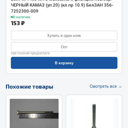
ЧЕРНЫЙ КАМАЗ (уп.20) (кл.пр 10.9) БелЗАН 356-
Фитинги
7252300-009
Штуцеры
В наличии
153 ₽
Весь раздел
Купить в один клик
Инструмент
Опт
при полной предоплате
Автомобильный инструмент
В корзину
Измерительный инструмент
Крепежный инструмент
Режущий инструмент
Похожие товары
Смотреть все →
Силовое оборудование
Слесарный инструмент
Столярный инструмент
Показать ещё