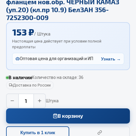
фланцем нов.обр. ЧЕРНЫЙ КАМАЗ
Отопители салона, подогреватели
(уп.20) (кл.пр 10.9) БелЗАН 356-
7252300-009
Автономные воздушные отопители
Жидкостные подогреватели
153 ₽
/ Штука
Отопители салона
Настоящая цена действует при условии полной
Подогреватели тосола
предоплаты
Весь раздел
Оптовая цена для организаций и ИП
Узнать →
Автотовары
В наличии
Количество на складе: 36
Доставка по России
Автозвук
Автокаталоги
−
+
Штука
Аксессуары автомобильные
Аптечки и знаки автомобильные
В корзину
Брызговики
Вентиляторы кабины
Купить в 1 клик