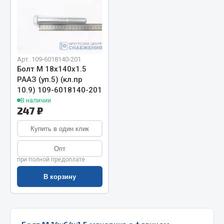
Запчасти на полуприцепы
Амортизаторы для полуприцепов
Арт. 109-6018140-201
Весь раздел
Болт М 18х140х1.5
РААЗ (уп.5) (кл.пр
10.9) 109-6018140-201
Запчасти КамАЗ
В наличии
247 ₽
Двигатель
Система питания
Купить в один клик
Система выпуска газа
Опт
Система охлаждения
при полной предоплате
Сцепление
В корзину
Коробка передач
Коробка передач ZF
Показать ещё