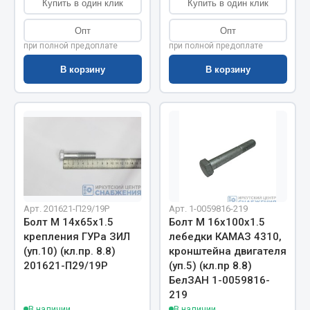
Купить в один клик
Купить в один клик
Весь раздел
Опт
Опт
при полной предоплате
при полной предоплате
Цепи подъёмные
В корзину
В корзину
Весь раздел
РТИ
Кольца уплотнительные
Лента конвейерная
Арт. 201621-П29/19Р
Арт. 1-0059816-219
Манжеты
Болт М 14х65х1.5
Болт М 16х100х1.5
Паронит
крепления ГУРа ЗИЛ
лебедки КАМАЗ 4310,
Патрубки
(уп.10) (кл.пр. 8.8)
кронштейна двигателя
201621-П29/19Р
(уп.5) (кл.пр 8.8)
Прокладки
БелЗАН 1-0059816-
Рукава высокого давления
219
В наличии
В наличии