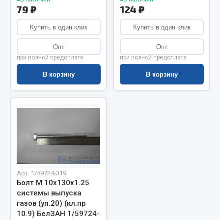
Показать ещё
79 ₽
124 ₽
Весь раздел
Купить в один клик
Купить в один клик
Опт
Опт
Автомобильная электрика
при полной предоплате
при полной предоплате
В корзину
В корзину
Автолампы
Блоки реле и предохранителей
Вилки нагрузочные
Выключатели и переключатели клавишные
Выключатели кнопочные
Выключатель массы
Изолента
Арт. 1/59724-319
Показать ещё
Болт М 10х130х1.25
системы выпуска
Весь раздел
газов (уп.20) (кл.пр
10.9) БелЗАН 1/59724-