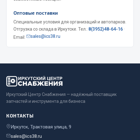
Весь раздел
Оптовые поставки
Специальные условия для организаций и автопарков.
Запчасти МАЗ
Отгрузка со склада в Иркутске. Тел.:
8(3952)48-64-16
·
sales@ics38.ru
Email:
Система питания
Подвеска
Тормозная система
Двери
Окно ветровое
Двигатель
Электрооборудование
Иркутский Центр Снабжения — надёжный поставщик
запчастей и инструмента для бизнеса
Показать ещё
КОНТАКТЫ
Весь раздел
Иркутск, Трактовая улица, 9
sales@ics38.ru
Запчасти Урал