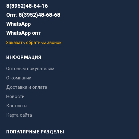
8(3952)48-64-16
Двигатель
Опт: 8(3952)48-68-68
Мост задний
WhatsApp
Система питания
WhatsApp опт
Система выпуска газа
Заказать обратный звонок
Система охлаждения
Сцепление
ИНФОРМАЦИЯ
Тормозная система
Оптовым покупателям
Показать ещё
О компании
Доставка и оплата
Весь раздел
Новости
Контакты
Запчасти ЯМЗ
Карта сайта
Двигатель
ПОПУЛЯРНЫЕ РАЗДЕЛЫ
Система питания