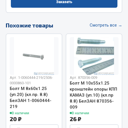
Заказать
Фитинги
Штуцеры
Похожие товары
Смотреть все →
Весь раздел
Инструмент
Автомобильный инструмент
Измерительный инструмент
Крепежный инструмент
Арт. 1-0060444-219/2506-
Арт. 870356-009
Болт М 10х55х1.25
Режущий инструмент
0000860-101
Болт М 8х60х1.25
кронштейн опоры КПП
Силовое оборудование
(уп.20) (кл.пр. 8.8)
КАМАЗ (уп.10) (кл.пр
Слесарный инструмент
БелЗАН 1-0060444-
8.8) БелЗАН 870356-
Столярный инструмент
219
009
В наличии
В наличии
Показать ещё
20 ₽
26 ₽