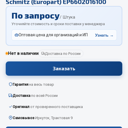
Schmitz (Europart) EP6602016100
Отопители салона, подогреватели
По запросу
Автономные воздушные отопители
/ Штука
Уточняйте стоимость и сроки поставки у менеджера
Жидкостные подогреватели
Отопители салона
Оптовая цена для организаций и ИП
Узнать →
Подогреватели тосола
Весь раздел
Нет в наличии
Доставка по России
Заказать
Автотовары
Гарантия
на весь товар
Автозвук
Автокаталоги
Доставка
по всей России
Аксессуары автомобильные
Оригинал
от проверенного поставщика
Аптечки и знаки автомобильные
Брызговики
Самовывоз
Иркутск, Трактовая 9
Вентиляторы кабины