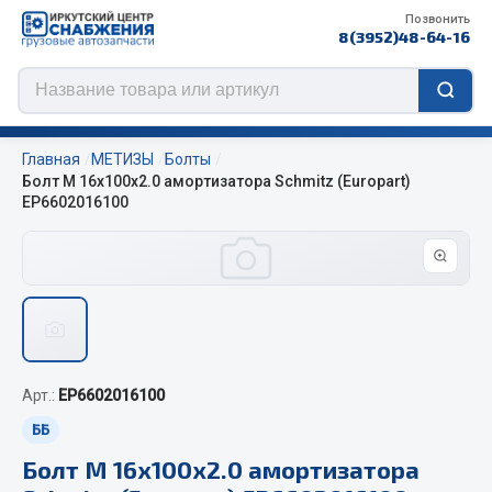
Позвонить
8(3952)48-64-16
Главная
МЕТИЗЫ
Болты
Болт М 16х100х2.0 амортизатора Schmitz (Europart)
EP6602016100
Цепи противоскольжения
ЦЕПИ РОССИЯ
ЦЕПИ BOHU (Китай)
Изготовление цепей на колеса BOHU
QITONG
Арт.:
EP6602016100
ББ
Весь раздел
Болт М 16х100х2.0 амортизатора