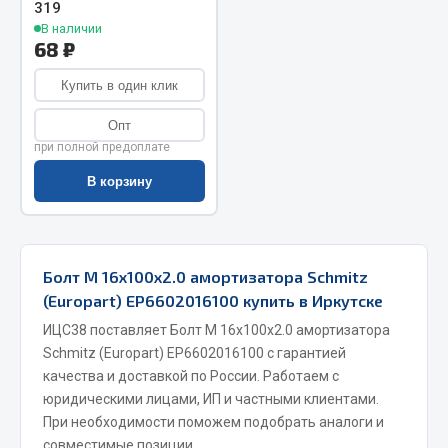
319
Запчасти на полуприцепы
В наличии
68 ₽
Амортизаторы для полуприцепов
Купить в один клик
Весь раздел
Опт
при полной предоплате
Запчасти КамАЗ
В корзину
Двигатель
Система питания
Болт М 16х100х2.0 амортизатора Schmitz
Система выпуска газа
(Europart) EP6602016100 купить в Иркутске
Система охлаждения
ИЦС38 поставляет Болт М 16х100х2.0 амортизатора
Сцепление
Schmitz (Europart) EP6602016100 с гарантией
Коробка передач
качества и доставкой по России. Работаем с
Коробка передач ZF
юридическими лицами, ИП и частными клиентами.
При необходимости поможем подобрать аналоги и
Показать ещё
совместимые позиции.