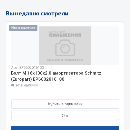
Кольца стопорные
Вы недавно смотрели
Пресс-масленки
Пробки
Нет в наличии
Пружины
Хомуты
Показать ещё
Весь раздел
Арт. EP6602016100
Болт М 16х100х2.0 амортизатора Schmitz
(Europart) EP6602016100
Соединительные элементы
Нет в наличии
Camozzi
Адаптеры и переходники
Купить в один клик
Тройники
Опт
Трубки, муфты, гайки
Угольники