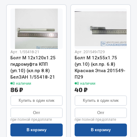
Весь раздел
Цепи подъёмные
Весь раздел
Арт. 1/55418-21
Арт. 201549-П29
Болт М 12х120х1.25
Болт М 12х55х1.75
РТИ
гидромуфта КПП
(уп.10) (кл.пр. 6.8)
(уп.10) (кл.пр 8.8)
Красная Этна 201549-
Кольца уплотнительные
БелЗАН 1/55418-21
П29
В наличии
В наличии
Лента конвейерная
86 ₽
40 ₽
Манжеты
Купить в один клик
Купить в один клик
Паронит
Патрубки
Опт
Опт
Прокладки
при полной предоплате
при полной предоплате
Рукава высокого давления
В корзину
В корзину