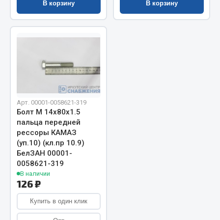
В корзину
В корзину
Запчасти на полуприцепы
Амортизаторы для полуприцепов
Весь раздел
Запчасти КамАЗ
Арт. 00001-0058621-319
Болт М 14х80х1.5
Двигатель
пальца передней
Система питания
рессоры КАМАЗ
Система выпуска газа
(уп.10) (кл.пр 10.9)
Система охлаждения
БелЗАН 00001-
0058621-319
Сцепление
В наличии
Коробка передач
126 ₽
Коробка передач ZF
Купить в один клик
Показать ещё