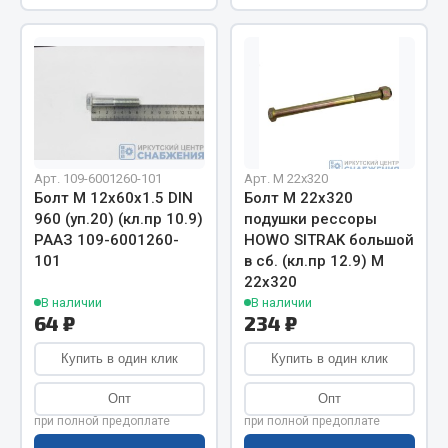
Показать ещё
Весь раздел
Автомобильная электрика
Автолампы
Арт. 109-6001260-101
Арт. М 22х320
Блоки реле и предохранителей
Болт М 12х60х1.5 DIN
Болт М 22х320
960 (уп.20) (кл.пр 10.9)
подушки рессоры
Вилки нагрузочные
РААЗ 109-6001260-
HOWO SITRAK большой
Выключатели и переключатели клавишные
101
в сб. (кл.пр 12.9) М
Выключатели кнопочные
22х320
Выключатель массы
В наличии
В наличии
64 ₽
234 ₽
Изолента
Купить в один клик
Купить в один клик
Показать ещё
Опт
Опт
Весь раздел
при полной предоплате
при полной предоплате