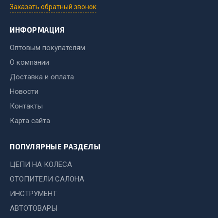
Система выпуска газа
Заказать обратный звонок
Система охлаждения
Коробка передач
ИНФОРМАЦИЯ
Рулевое управление
Оптовым покупателям
Тормозная система
О компании
Показать ещё
Доставка и оплата
Новости
Весь раздел
Контакты
Карта сайта
Запчасти HOWO
ПОПУЛЯРНЫЕ РАЗДЕЛЫ
Тормозная система
Двигатель
ЦЕПИ НА КОЛЕСА
Подвеска
ОТОПИТЕЛИ САЛОНА
Система питания
ИНСТРУМЕНТ
Система выпуска газа
АВТОТОВАРЫ
Система охлаждения