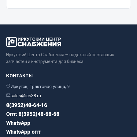
Двигатель
Мост задний
Система питания
Система выпуска газа
Система охлаждения
Сцепление
Иркутский Центр Снабжения — надёжный поставщик
запчастей и инструмента для бизнеса
Тормозная система
Показать ещё
КОНТАКТЫ
Иркутск, Трактовая улица, 9
Весь раздел
sales@ics38.ru
8(3952)48-64-16
Запчасти ЯМЗ
Опт: 8(3952)48-68-68
Двигатель
WhatsApp
Система питания
WhatsApp опт