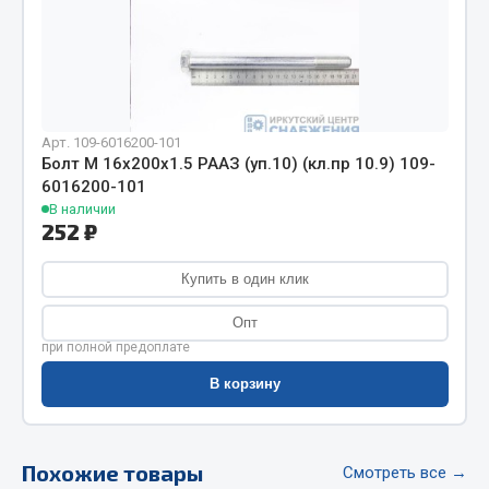
Фитинги
Штуцеры
Весь раздел
Арт. 109-6016200-101
Болт М 16х200х1.5 РААЗ (уп.10) (кл.пр 10.9) 109-
Инструмент
6016200-101
В наличии
252 ₽
Автомобильный инструмент
Измерительный инструмент
Купить в один клик
Крепежный инструмент
Режущий инструмент
Опт
Силовое оборудование
при полной предоплате
Слесарный инструмент
В корзину
Столярный инструмент
Показать ещё
Похожие товары
Смотреть все →