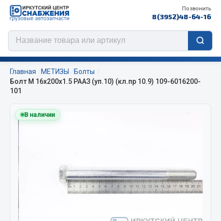
Позвонить
8(3952)48-64-16
Главная
МЕТИЗЫ
Болты
Болт М 16х200х1.5 РААЗ (уп.10) (кл.пр 10.9) 109-6016200-
101
Цепи противоскольжения
В наличии
ЦЕПИ РОССИЯ
ЦЕПИ BOHU (Китай)
Изготовление цепей на колеса BOHU
QITONG
Весь раздел