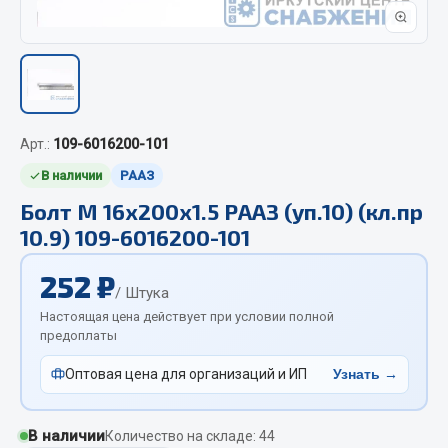
Отопители салона, подогреватели
Автономные воздушные отопители
Жидкостные подогреватели
Отопители салона
Подогреватели тосола
Арт.:
109-6016200-101
В наличии
РААЗ
Весь раздел
Болт М 16х200х1.5 РААЗ (уп.10) (кл.пр
10.9) 109-6016200-101
Автотовары
252 ₽
/ Штука
Автозвук
Настоящая цена действует при условии полной
Автокаталоги
предоплаты
Аксессуары автомобильные
Оптовая цена для организаций и ИП
Узнать →
Аптечки и знаки автомобильные
Брызговики
Вентиляторы кабины
В наличии
Количество на складе: 44