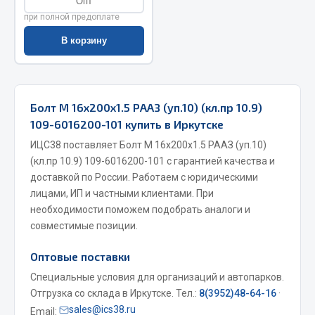
Опт
при полной предоплате
Весь раздел
В корзину
Запчасти МАЗ
Система питания
Болт М 16х200х1.5 РААЗ (уп.10) (кл.пр 10.9)
Подвеска
109-6016200-101 купить в Иркутске
Тормозная система
ИЦС38 поставляет Болт М 16х200х1.5 РААЗ (уп.10)
Двери
(кл.пр 10.9) 109-6016200-101 с гарантией качества и
Окно ветровое
доставкой по России. Работаем с юридическими
Двигатель
лицами, ИП и частными клиентами. При
Электрооборудование
необходимости поможем подобрать аналоги и
совместимые позиции.
Показать ещё
Оптовые поставки
Весь раздел
Специальные условия для организаций и автопарков.
Отгрузка со склада в Иркутске. Тел.:
8(3952)48-64-16
·
sales@ics38.ru
Запчасти Урал
Email: