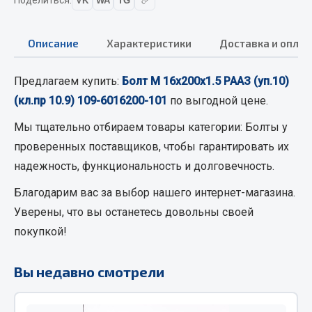
VK
WA
TG
Кольца стопорные
Пресс-масленки
Описание
Характеристики
Доставка и оплат
Пробки
Пружины
Предлагаем купить:
Болт М 16х200х1.5 РААЗ (уп.10)
Хомуты
(кл.пр 10.9) 109-6016200-101
по выгодной цене.
Показать ещё
Мы тщательно отбираем товары категории:
Болты
у
проверенных поставщиков, чтобы гарантировать их
Весь раздел
надежность, функциональность и долговечность.
Благодарим вас за выбор нашего интернет-магазина.
Соединительные элементы
Уверены, что вы останетесь довольны своей
покупкой!
Camozzi
Адаптеры и переходники
Тройники
Вы недавно смотрели
Трубки, муфты, гайки
Угольники