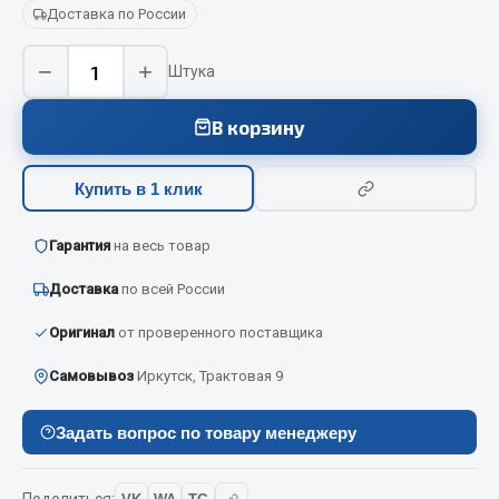
Вымпела
Доставка по России
Показать ещё
−
+
Штука
Весь раздел
В корзину
Смазочные материалы
Купить в 1 клик
Масла
Гарантия
на весь товар
Охладжающие жидкости
Доставка
по всей России
Технические жидкости
Оригинал
от проверенного поставщика
Весь раздел
Самовывоз
Иркутск, Трактовая 9
МЕТИЗЫ
Задать вопрос по товару менеджеру
Болты
Гайки
Поделиться: