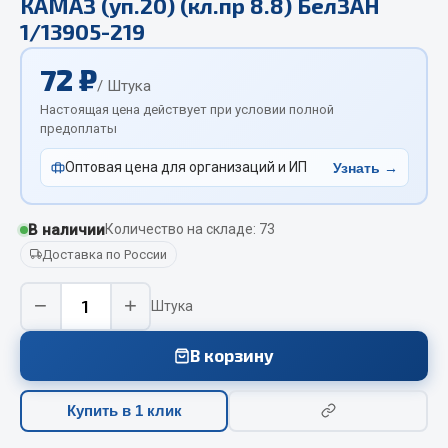
КАМАЗ (уп.20) (кл.пр 8.8) БелЗАН
Отопители салона, подогреватели
1/13905-219
Автономные воздушные отопители
72 ₽
/ Штука
Жидкостные подогреватели
Настоящая цена действует при условии полной
Отопители салона
предоплаты
Подогреватели тосола
Оптовая цена для организаций и ИП
Узнать →
Весь раздел
В наличии
Количество на складе: 73
Автотовары
Доставка по России
Автозвук
−
+
Штука
Автокаталоги
Аксессуары автомобильные
В корзину
Аптечки и знаки автомобильные
Брызговики
Купить в 1 клик
Вентиляторы кабины