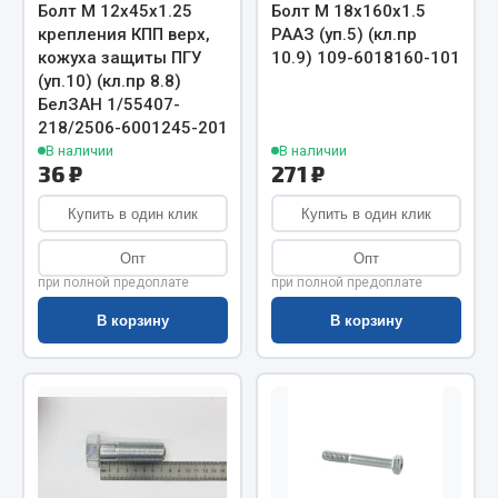
Весь раздел
Болт М 12х45х1.25
Болт М 18х160х1.5
крепления КПП верх,
РААЗ (уп.5) (кл.пр
кожуха защиты ПГУ
10.9) 109-6018160-101
Цепи подъёмные
(уп.10) (кл.пр 8.8)
БелЗАН 1/55407-
218/2506-6001245-201
Весь раздел
В наличии
В наличии
36 ₽
271 ₽
Купить в один клик
Купить в один клик
РТИ
Опт
Опт
Кольца уплотнительные
при полной предоплате
при полной предоплате
Лента конвейерная
В корзину
В корзину
Манжеты
Паронит
Патрубки
Прокладки
Рукава высокого давления