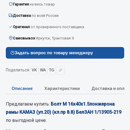
Вымпела
Гарантия
на весь товар
Показать ещё
Доставка
по всей России
Оригинал
от проверенного поставщика
Весь раздел
Самовывоз
Иркутск, Трактовая 9
Смазочные материалы
Задать вопрос по товару менеджеру
Масла
Охладжающие жидкости
Поделиться:
VK
WA
TG
Технические жидкости
Описание
Характеристики
Доставка и оплат
Весь раздел
Предлагаем купить:
Болт М 16х40х1.5лонжерона
МЕТИЗЫ
рамы КАМАЗ (уп.20) (кл.пр 8.8) БелЗАН 1/13905-219
по выгодной цене.
Болты
Гайки