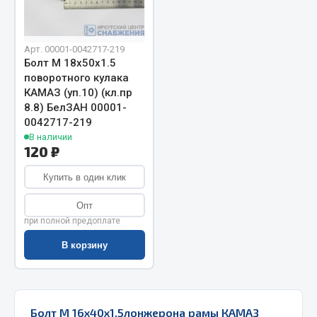
Запчасти на полуприцепы
Арт. 00001-0042717-219
Амортизаторы для полуприцепов
Болт М 18х50х1.5
поворотного кулака
Весь раздел
КАМАЗ (уп.10) (кл.пр
8.8) БелЗАН 00001-
0042717-219
Запчасти КамАЗ
В наличии
120 ₽
Двигатель
Купить в один клик
Система питания
Система выпуска газа
Опт
Система охлаждения
при полной предоплате
Сцепление
В корзину
Коробка передач
Коробка передач ZF
Показать ещё
Болт М 16х40х1.5лонжерона рамы КАМАЗ