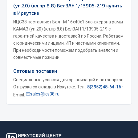
(уп.20) (кл.пр 8.8) БелЗАН 1/13905-219 купить
Весь раздел
в Иркутске
ИЦС38 поставляет Болт М 16х40х1.5лонжерона рамы
Запчасти МАЗ
КАМАЗ (уп.20) (кл.пр 8.8) БелЗАН 1/13905-219 с
гарантией качества и доставкой по России. Работаем
Система питания
с юридическими лицами, ИП и частными клиентами.
Подвеска
При необходимости поможем подобрать аналоги и
совместимые позиции.
Тормозная система
Двери
Оптовые поставки
Окно ветровое
Специальные условия для организаций и автопарков.
Двигатель
Отгрузка со склада в Иркутске. Тел.:
8(3952)48-64-16
·
Электрооборудование
sales@ics38.ru
Email:
Показать ещё
Весь раздел
Запчасти Урал