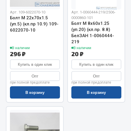
Показать ещё
Арт. 109-6022070-10
Арт. 1-0060444-219/2506-
Весь раздел
Болт М 22х70х1.5
0000860-101
Болт М 8х60х1.25
(уп.5) (кл.пр 10.9) 109-
(уп.20) (кл.пр. 8.8)
6022070-10
Автомобильная электрика
БелЗАН 1-0060444-
219
В наличии
В наличии
Автолампы
296 ₽
20 ₽
Блоки реле и предохранителей
Вилки нагрузочные
Купить в один клик
Купить в один клик
Выключатели и переключатели клавишные
Опт
Опт
Выключатели кнопочные
при полной предоплате
при полной предоплате
Выключатель массы
В корзину
В корзину
Изолента
Показать ещё
Весь раздел