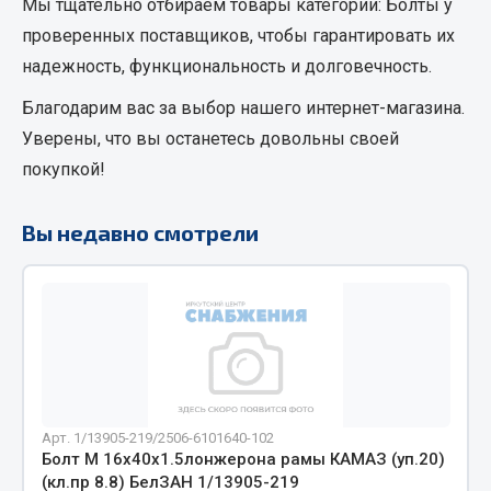
Мы тщательно отбираем товары категории:
Болты
у
Кольца стопорные
проверенных поставщиков, чтобы гарантировать их
Пресс-масленки
надежность, функциональность и долговечность.
Пробки
Благодарим вас за выбор нашего интернет-магазина.
Пружины
Уверены, что вы останетесь довольны своей
Хомуты
покупкой!
Показать ещё
Вы недавно смотрели
Весь раздел
Соединительные элементы
Camozzi
Адаптеры и переходники
Тройники
Арт. 1/13905-219/2506-6101640-102
Трубки, муфты, гайки
Болт М 16х40х1.5лонжерона рамы КАМАЗ (уп.20)
(кл.пр 8.8) БелЗАН 1/13905-219
Угольники