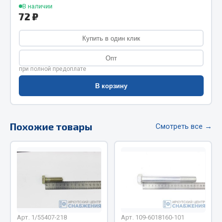
В наличии
Фитинги
72 ₽
Штуцеры
Купить в один клик
Весь раздел
Опт
при полной предоплате
Инструмент
В корзину
Автомобильный инструмент
Измерительный инструмент
Похожие товары
Смотреть все →
Крепежный инструмент
Режущий инструмент
Силовое оборудование
Слесарный инструмент
Столярный инструмент
Показать ещё
Арт. 1/55407-218
Арт. 109-6018160-101