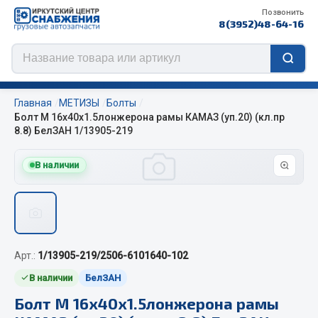
Позвонить
8(3952)48-64-16
Главная
МЕТИЗЫ
Болты
Болт М 16х40х1.5лонжерона рамы КАМАЗ (уп.20) (кл.пр
8.8) БелЗАН 1/13905-219
Цепи противоскольжения
В наличии
ЦЕПИ РОССИЯ
ЦЕПИ BOHU (Китай)
Изготовление цепей на колеса BOHU
QITONG
Арт.:
1/13905-219/2506-6101640-102
В наличии
БелЗАН
Весь раздел
Болт М 16х40х1.5лонжерона рамы