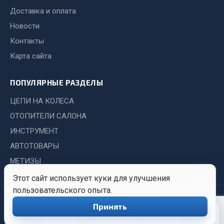
Система выпуска газа
Доставка и оплата
Система охлаждения
Новости
Коробка передач
Контакты
Рулевое управление
Карта сайта
Тормозная система
Показать ещё
ПОПУЛЯРНЫЕ РАЗДЕЛЫ
Весь раздел
ЦЕПИ НА КОЛЕСА
ОТОПИТЕЛИ САЛОНА
Запчасти HOWO
ИНСТРУМЕНТ
АВТОТОВАРЫ
Тормозная система
МЕТИЗЫ
Двигатель
Этот сайт использует куки для улучшения
Подвеска
пользовательского опыта.
Система питания
© 2026 Иркутский Центр
Политика
Обработка
Принять
0
Система выпуска газа
Снабжения. Все права
конфиденциальности
персональных
защищены.
данных
Система охлаждения
Главная
Каталог
Войти
Корзина