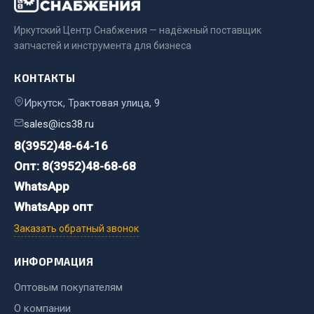
Двигатель
Иркутский Центр Снабжения — надёжный поставщик
запчастей и инструмента для бизнеса
Мост задний
Система питания
КОНТАКТЫ
Система выпуска газа
Иркутск, Трактовая улица, 9
Система охлаждения
Сцепление
sales@ics38.ru
Тормозная система
8(3952)48-64-16
Опт: 8(3952)48-68-68
Показать ещё
WhatsApp
Весь раздел
WhatsApp опт
Заказать обратный звонок
Запчасти ЯМЗ
ИНФОРМАЦИЯ
Двигатель
Оптовым покупателям
Система питания
О компании