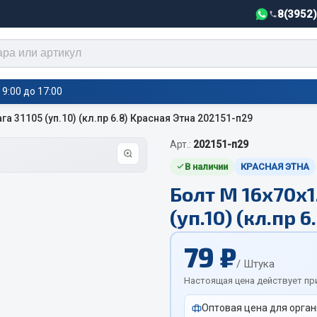
8(3952
9:00 до 17:00
а 31105 (уп.10) (кл.пр 6.8) Красная Этна 202151-п29
Арт.:
202151-п29
тели салона,
Автотовары
греватели
В наличии
КРАСНАЯ ЭТНА
Болт М 16х70х1
Автозвук
е воздушные отопители
(уп.10) (кл.пр 
Автокаталоги
е подогреватели
Аксессуары автомобильные
 салона
79 ₽
Аптечки и знаки автомобил
тели тосола
/ Штука
Брызговики
Настоящая цена действует пр
Вентиляторы кабины
Оптовая цена для орган
Вымпела