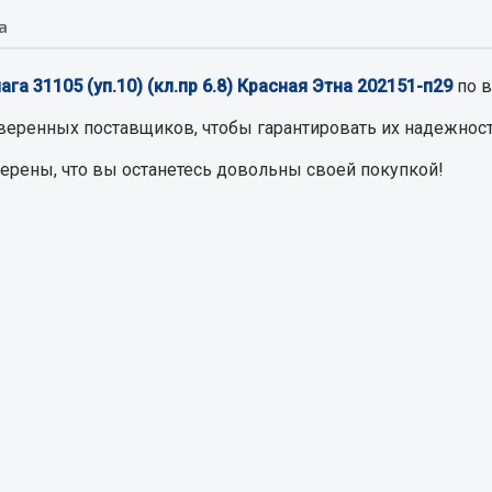
а
Запчасти на полупри
обильная электрика
га 31105 (уп.10) (кл.пр 6.8) Красная Этна 202151-п29
по в
Амортизаторы для полуприц
ы
веренных поставщиков, чтобы гарантировать их надежност
 и предохранителей
верены, что вы останетесь довольны своей покупкой!
рузочные
ли и переключатели
е
ли кнопочные
ль массы
Показать ещё
Весь раздел
сти Урал
Запчасти ЯМЗ