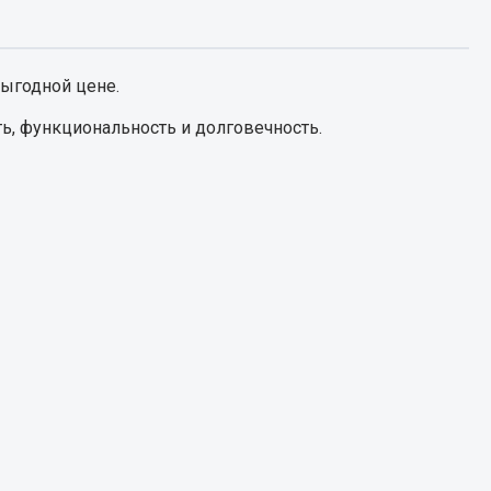
Запчасти КамАЗ
цепы
ыгодной цене.
Двигатель
епов
ь, функциональность и долговечность.
Система питания
Система выпуска газа
Система охлаждения
Сцепление
Коробка передач
Коробка передач ZF
Показать ещё
Весь раздел
Запчасти HOWO