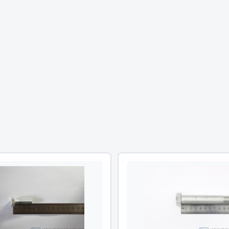
Двигатель
ий
Система питания
итания
Система выпуска газа
пуска газа
Система охлаждения
хлаждения
Коробка передач
Рулевое управление
 система
Тормозная система
Показать ещё
Показать ещё
Весь раздел
сти FAW
Фильтры
JSB
Mann-filter