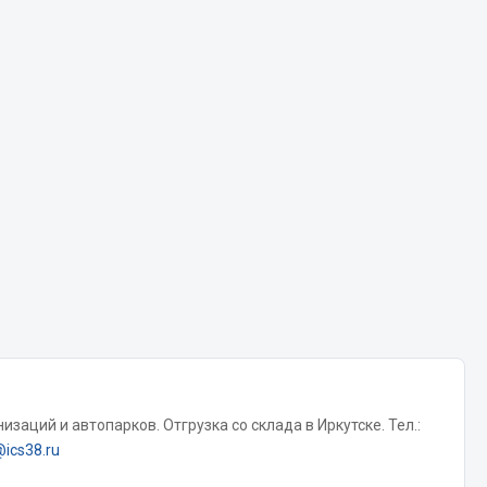
Chevron
Cosmo
Показать ещё
Весь раздел
Аккумуляторы
ТАВ
ЯМАЛ
Solite
ТЮМЕНЬ
OURSUN
FORVARD
заций и автопарков. Отгрузка со склада в Иркутске. Тел.:
@ics38.ru
DELТА