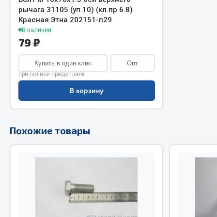
рычага 31105 (уп.10) (кл.пр 6.8)
Двигатель
Красная Этна 202151-п29
Система питания
В наличии
Мост задн
Подвеска
79 ₽
Система п
Тормозная система
Система вы
Двери
Купить в один клик
Опт
Система о
Окно ветровое
при полной предоплате
Сцепление
Двигатель
В корзину
Тормозная
Электрооборудование
Показать ещё
Похожие товары
Весь раздел
Весь раздел
Запча
Запчасти SHAANXI (SHACMAN)
Подвеска
Система питания
Двигатель
Тормозная система