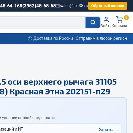
)48-64-16
8(3952)48-68-68
sales@ics38.ru
Обратный звонок
0
Войти
Корзина
📦 Доставка по России · Отправим в любой регион
Смазочные материалы
.5 оси верхнего рычага 31105
Масла
6.8) Красная Этна 202151-п29
Охладжающие жидкости
Технические жидкости
ьные
и условии полной предоплаты
изаций и ИП
Узнать →