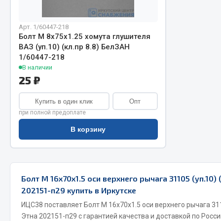
Арт. 1/60447-218
Болт М 8х75х1.25 хомута глушителя
ВАЗ (уп.10) (кл.пр 8.8) БелЗАН
1/60447-218
В наличии
25 ₽
Хозтовары
Шино
Купить в один клик
Опт
при полной предоплате
Горелки, баллоны, плитки газовые
Автохимия
В корзину
Замки
Вентили
Лампы паяльные, керосиновые
Инструмен
Сантехника
шиномонт
Спецодежда
Материалы
Болт М 16х70х1.5 оси верхнего рычага 31105 (уп.10) 
Лестницы, стремянки
202151-п29 купить в Иркутске
Товары для дома
ИЦС38 поставляет Болт М 16х70х1.5 оси верхнего рычага 3110
Этна 202151-п29 с гарантией качества и доставкой по Росс