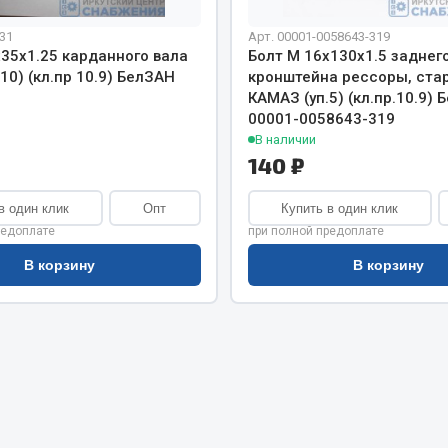
хлаждения
Vic
31
Арт. 00001-0058643-319
Автоторг
х35х1.25 карданного вала
Болт М 16х130х1.5 заднег
няя
Дифа
10) (кл.пр 10.9) БелЗАН
кронштейна рессоры, ста
 система
1
КАМАЗ (уп.5) (кл.пр.10.9)
Цитрон
орудование
00001-0058643-319
Фильтры DONALDSON
В наличии
140 ₽
Показать ещё
Показать ещё
в один клик
Опт
Купить в один клик
Весь раздел
редоплате
при полной предоплате
В корзину
В корзину
ипники
Стяжки, тросы, канат
Стропы
Стяжки
Тросы