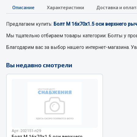
Описание
Характеристики
Доставка и оплат
РТИ
Автом
Предлагаем купить:
Болт М 16х70х1.5 оси верхнего рыча
Кольца уплотнительные
Автоламп
Мы тщательно отбираем товары категории:
Болты
у про
Лента конвейерная
Блоки реле
Благодарим вас за выбор нашего интернет-магазина. У
Манжеты
Вилки наг
Паронит
Выключате
Вы недавно смотрели
Патрубки
клавишны
Прокладки
Выключате
Рукава высокого давления
Выключате
Изолента
Показать ещё
Весь раздел
Весь раздел
Арт. 202151-п29
Запча
Запчасти МАЗ
Болт М 16х70х1.5 оси верхнего