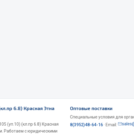
Весь раздел
Садовый инвентарь
монтаж
 для шиномонтажа
Весь раздел
т и оборудование для
жа
 для ремонта шин и камер
(кл.пр 6.8) Красная Этна
Оптовые поставки
Специальные условия для органи
sales
5 (уп.10) (кл.пр 6.8) Красная
8(3952)48-64-16
· Email:
ии. Работаем с юридическими