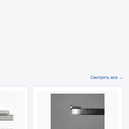
Тормозная система
Двигатель
Подвеска
Система питания
Система выпуска газа
Система охлаждения
Сцепление
Показать ещё
Смотреть все →
Весь раздел
Всё для сварки
Газосварка
Маски, краги сварщика