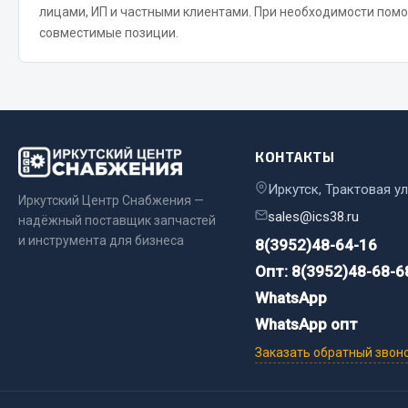
лицами, ИП и частными клиентами. При необходимости пом
совместимые позиции.
Весь раздел
Весь раздел
Прочий инструмент
Ящики для инструмента и органайзеры
КОНТАКТЫ
Сумки для инструмента
Иркутск, Трактовая ул
Хозяйственные товары
Иркутский Центр Снабжения —
sales@ics38.ru
Пушки тепловые
надёжный поставщик запчастей
и инструмента для бизнеса
8(3952)48-64-16
Весь раздел
Опт: 8(3952)48-68-6
WhatsApp
WhatsApp опт
Заказать обратный звон