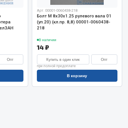
Сварочное оборудование
Сварочные материалы
Арт. 00001-0060438-218
о
Болт М 8х30х1.25 рулевого вала 01
ртера
(уп.20) (кл.пр. 8,8) 00001-0060438-
 БелЗАН
218
В наличии
14 ₽
Опт
Купить в один клик
Опт
Весь раздел
при полной предоплате
В корзину
Автохимия
ы
3 ton
Abro
Agat auto
Alteco
Aвтосил