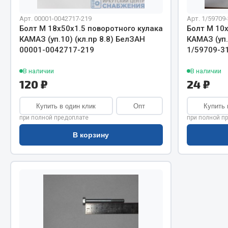
Система о
Колеса и шины
Сцепление
Система охлаждения
Арт. 00001-0042717-219
Арт. 1/59709-
Болт М 18х50х1.5 поворотного кулака
Болт М 10
Ось перед
Подвеска
КАМАЗ (уп.10) (кл.пр 8.8) БелЗАН
КАМАЗ (уп.
Тормозная
Кабина
00001-0042717-219
1/59709-3
Электрооб
Оперение кабины
В наличии
В наличии
120 ₽
24 ₽
Показать ещё
Купить в один клик
Опт
Купить 
Весь раздел
Весь раздел
при полной предоплате
при полной п
В корзину
Подш
CUMMINS HAFFEN
Весь раздел
Весь раздел