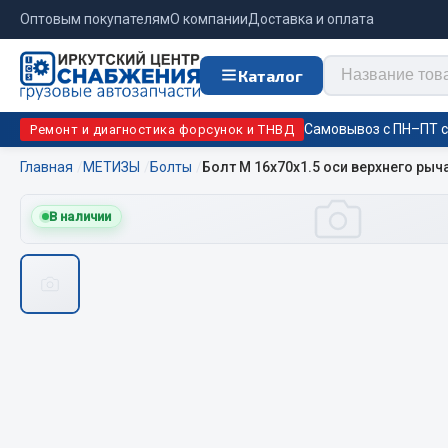
Оптовым покупателям
О компании
Доставка и оплата
Каталог
Самовывоз с ПН–ПТ с 
Ремонт и диагностика форсунок и ТНВД
Главная
МЕТИЗЫ
Болты
Болт М 16х70х1.5 оси верхнего рычаг
Отопи
В наличии
Цепи противоскольжения
подо
Автономны
ЦЕПИ РОССИЯ
Жидкостны
ЦЕПИ BOHU (Китай)
Отопители
Изготовление цепей на колеса BOHU
Подогрева
QITONG