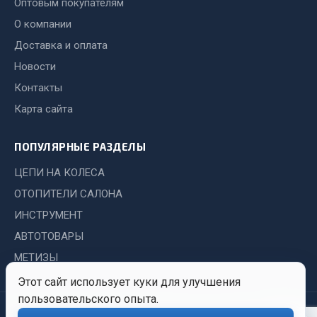
Оптовым покупателям
Система выпуска газа
Система охлаждения
О компании
Коробка передач
Доставка и оплата
Рулевое управление
Новости
Тормозная система
Контакты
Показать ещё
Карта сайта
Весь раздел
ПОПУЛЯРНЫЕ РАЗДЕЛЫ
ЦЕПИ НА КОЛЕСА
Запчасти HOWO
ОТОПИТЕЛИ САЛОНА
ИНСТРУМЕНТ
Тормозная система
АВТОТОВАРЫ
Двигатель
Подвеска
МЕТИЗЫ
Система питания
Этот сайт использует куки для улучшения
Система выпуска газа
пользовательского опыта.
© 2026 Иркутский Центр
Политика
Обработка
Система охлаждения