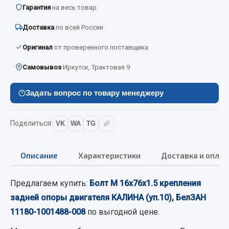
Вымпела
Гарантия
на весь товар
Показать ещё
Доставка
по всей России
Оригинал
от проверенного поставщика
Весь раздел
Самовывоз
Иркутск, Трактовая 9
Смазочные материалы
Задать вопрос по товару менеджеру
Масла
Охладжающие жидкости
Поделиться:
VK
WA
TG
Технические жидкости
Описание
Характеристики
Доставка и оплат
Весь раздел
Предлагаем купить:
Болт М 16х76х1.5 крепления
МЕТИЗЫ
задней опоры двигателя КАЛИНА (уп.10), БелЗАН
11180-1001488-008
по выгодной цене.
Болты
Гайки