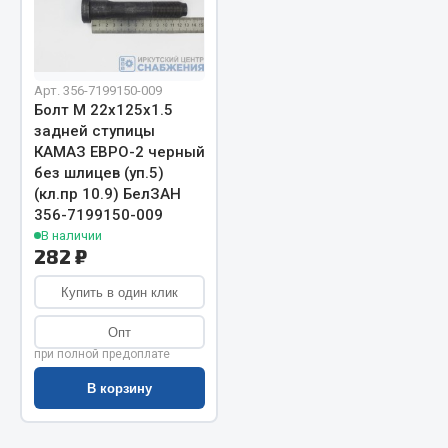
Запчасти на полуприцепы
Амортизаторы для полуприцепов
Арт. 356-7199150-009
Болт М 22х125х1.5
Весь раздел
задней ступицы
КАМАЗ ЕВРО-2 черный
без шлицев (уп.5)
Запчасти КамАЗ
(кл.пр 10.9) БелЗАН
356-7199150-009
Двигатель
В наличии
282 ₽
Система питания
Система выпуска газа
Купить в один клик
Система охлаждения
Опт
Сцепление
при полной предоплате
Коробка передач
В корзину
Коробка передач ZF
Показать ещё