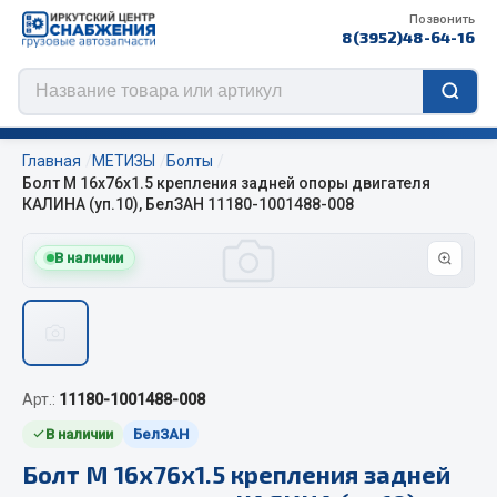
Позвонить
8(3952)48-64-16
Главная
МЕТИЗЫ
Болты
Болт М 16х76х1.5 крепления задней опоры двигателя
КАЛИНА (уп.10), БелЗАН 11180-1001488-008
Цепи противоскольжения
В наличии
ЦЕПИ РОССИЯ
ЦЕПИ BOHU (Китай)
Изготовление цепей на колеса BOHU
QITONG
Арт.:
11180-1001488-008
В наличии
БелЗАН
Весь раздел
Болт М 16х76х1.5 крепления задней