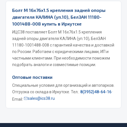
Весь раздел
Болт М 16х76х1.5 крепления задней опоры
двигателя КАЛИНА (уп.10), БелЗАН 11180-
1001488-008 купить в Иркутске
Запчасти МАЗ
ИЦС38 поставляет Болт М 16х76х1.5 крепления
Система питания
задней опоры двигателя КАЛИНА (уп.10), БелЗАН
11180-1001488-008 с гарантией качества и доставкой
Подвеска
по России. Работаем с юридическими лицами, ИП и
Тормозная система
частными клиентами. При необходимости поможем
Двери
подобрать аналоги и совместимые позиции.
Окно ветровое
Оптовые поставки
Двигатель
Электрооборудование
Специальные условия для организаций и автопарков.
Отгрузка со склада в Иркутске. Тел.:
8(3952)48-64-16
·
Показать ещё
sales@ics38.ru
Email:
Весь раздел
Запчасти Урал