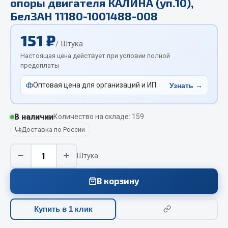
опоры двигателя КАЛИНА (уп.10),
Отопители салона, подогреватели
БелЗАН 11180-1001488-008
Автономные воздушные отопители
151 ₽
/ Штука
Жидкостные подогреватели
Настоящая цена действует при условии полной
Отопители салона
предоплаты
Подогреватели тосола
Оптовая цена для организаций и ИП
Узнать →
Весь раздел
В наличии
Количество на складе: 159
Автотовары
Доставка по России
Автозвук
−
+
Штука
Автокаталоги
Аксессуары автомобильные
В корзину
Аптечки и знаки автомобильные
Брызговики
Купить в 1 клик
Вентиляторы кабины