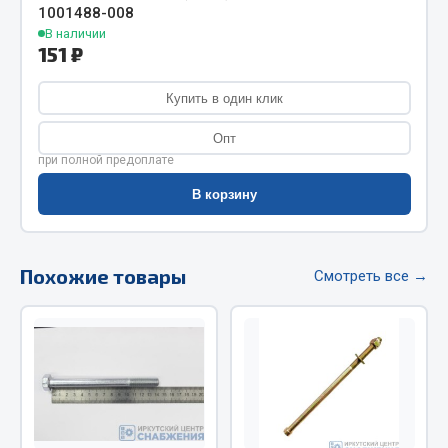
1001488-008
Фитинги
В наличии
Штуцеры
151 ₽
Весь раздел
Купить в один клик
Опт
Инструмент
при полной предоплате
В корзину
Автомобильный инструмент
Измерительный инструмент
Крепежный инструмент
Похожие товары
Смотреть все →
Режущий инструмент
Силовое оборудование
Слесарный инструмент
Столярный инструмент
Показать ещё