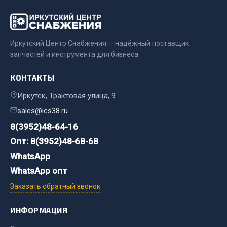
Двигатель
Мост задний
Иркутский Центр Снабжения — надёжный поставщик
Система питания
запчастей и инструмента для бизнеса
Система выпуска газа
Система охлаждения
КОНТАКТЫ
Сцепление
Иркутск, Трактовая улица, 9
Тормозная система
sales@ics38.ru
Показать ещё
8(3952)48-64-16
Опт: 8(3952)48-68-68
Весь раздел
WhatsApp
WhatsApp опт
Запчасти ЯМЗ
Заказать обратный звонок
Двигатель
ИНФОРМАЦИЯ
Система питания