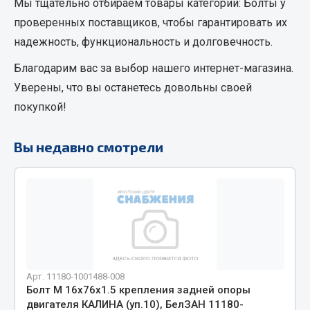
Мы тщательно отбираем товары категории:
Болты
у
Кольца стопорные
проверенных поставщиков, чтобы гарантировать их
Пресс-масленки
надежность, функциональность и долговечность.
Пробки
Благодарим вас за выбор нашего интернет-магазина.
Пружины
Уверены, что вы останетесь довольны своей
Хомуты
покупкой!
Показать ещё
Вы недавно смотрели
Весь раздел
Соединительные элементы
Camozzi
Адаптеры и переходники
Тройники
Арт. 11180-1001488-008
Трубки, муфты, гайки
Болт М 16х76х1.5 крепления задней опоры
двигателя КАЛИНА (уп.10), БелЗАН 11180-
Угольники