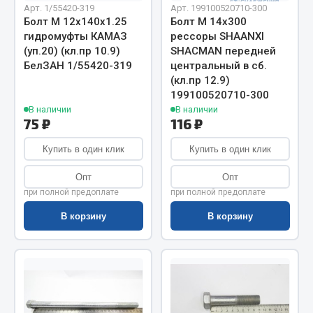
Весь раздел
Арт. 1/55420-319
Арт. 199100520710-300
Болт М 12х140х1.25
Болт М 14х300
гидромуфты КАМАЗ
рессоры SHAANXI
Цепи подъёмные
(уп.20) (кл.пр 10.9)
SHACMAN передней
БелЗАН 1/55420-319
центральный в сб.
(кл.пр 12.9)
199100520710-300
Весь раздел
В наличии
В наличии
75 ₽
116 ₽
РТИ
Купить в один клик
Купить в один клик
Кольца уплотнительные
Опт
Опт
Лента конвейерная
при полной предоплате
при полной предоплате
Манжеты
В корзину
В корзину
Паронит
Патрубки
Прокладки
Рукава высокого давления