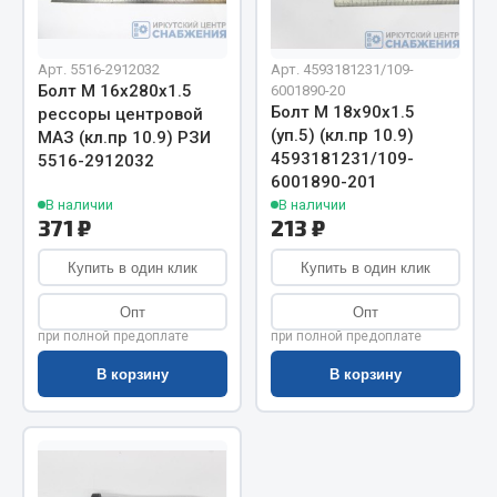
Показать ещё
Весь раздел
Арт. 5516-2912032
Арт. 4593181231/109-
Болт М 16х280х1.5
6001890-20
Болт М 18х90х1.5
рессоры центровой
Автомобильная электрика
(уп.5) (кл.пр 10.9)
МАЗ (кл.пр 10.9) РЗИ
4593181231/109-
5516-2912032
6001890-201
Автолампы
В наличии
В наличии
Блоки реле и предохранителей
371 ₽
213 ₽
Вилки нагрузочные
Купить в один клик
Купить в один клик
Выключатели и переключатели клавишные
Выключатели кнопочные
Опт
Опт
Выключатель массы
при полной предоплате
при полной предоплате
Изолента
В корзину
В корзину
Показать ещё
Весь раздел