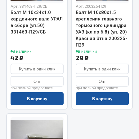
Показать ещё
Арт. 331463-П29/СБ
Арт. 200325-П29
Болт М 10х34х1.0
Болт М 10х80х1.5
Весь раздел
карданного вала УРАЛ
крепления главного
в сборе (уп.50)
тормозного цилиндра
331463-П29/СБ
УАЗ (кл.пр 6.8) (уп. 20)
Автомобильная электрика
Красная Этна 200325-
П29
В наличии
В наличии
Автолампы
42 ₽
29 ₽
Блоки реле и предохранителей
Вилки нагрузочные
Купить в один клик
Купить в один клик
Выключатели и переключатели клавишные
Опт
Опт
Выключатели кнопочные
при полной предоплате
при полной предоплате
Выключатель массы
В корзину
В корзину
Изолента
Показать ещё
Весь раздел