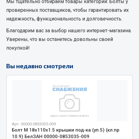
Мы тщательно отбираем товары категории:
Болты
у
Кольца стопорные
проверенных поставщиков, чтобы гарантировать их
Пресс-масленки
надежность, функциональность и долговечность.
Пробки
Благодарим вас за выбор нашего интернет-магазина.
Пружины
Уверены, что вы останетесь довольны своей
Хомуты
покупкой!
Показать ещё
Вы недавно смотрели
Весь раздел
Соединительные элементы
Camozzi
Адаптеры и переходники
Тройники
Арт. 00000-0853035-009
Трубки, муфты, гайки
Болт М 18х110х1.5 крышки под-ка (уп.5) (кл.пр
10.9) БелЗАН 00000-0853035-009
Угольники