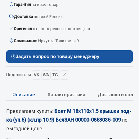
Вымпела
Гарантия
на весь товар
Показать ещё
Доставка
по всей России
Оригинал
от проверенного поставщика
Весь раздел
Самовывоз
Иркутск, Трактовая 9
Смазочные материалы
Задать вопрос по товару менеджеру
Масла
Охладжающие жидкости
Поделиться:
VK
WA
TG
Технические жидкости
Описание
Характеристики
Доставка и оплат
Весь раздел
Предлагаем купить:
Болт М 18х110х1.5 крышки под-
МЕТИЗЫ
ка (уп.5) (кл.пр 10.9) БелЗАН 00000-0853035-009
по
выгодной цене.
Болты
Гайки