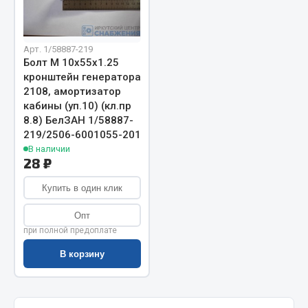
Запчасти на полуприцепы
Арт. 1/58887-219
Амортизаторы для полуприцепов
Болт М 10х55х1.25
кронштейн генератора
Весь раздел
2108, амортизатор
кабины (уп.10) (кл.пр
8.8) БелЗАН 1/58887-
Запчасти КамАЗ
219/2506-6001055-201
В наличии
Двигатель
28 ₽
Система питания
Купить в один клик
Система выпуска газа
Система охлаждения
Опт
при полной предоплате
Сцепление
Коробка передач
В корзину
Коробка передач ZF
Показать ещё