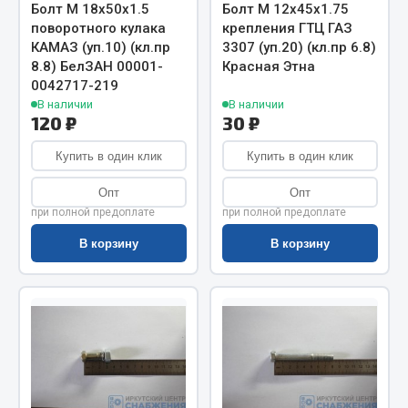
Весь раздел
Болт М 18х50х1.5
Болт М 12х45х1.75
поворотного кулака
крепления ГТЦ ГАЗ
КАМАЗ (уп.10) (кл.пр
3307 (уп.20) (кл.пр 6.8)
Цепи подъёмные
8.8) БелЗАН 00001-
Красная Этна
0042717-219
В наличии
В наличии
120 ₽
30 ₽
Весь раздел
Купить в один клик
Купить в один клик
РТИ
Опт
Опт
при полной предоплате
при полной предоплате
Кольца уплотнительные
В корзину
В корзину
Лента конвейерная
Манжеты
Паронит
Патрубки
Прокладки
Рукава высокого давления