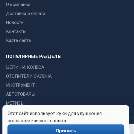
Система выпуска газа
О компании
Система охлаждения
Доставка и оплата
Коробка передач
Новости
Рулевое управление
Контакты
Тормозная система
Карта сайта
Показать ещё
ПОПУЛЯРНЫЕ РАЗДЕЛЫ
Весь раздел
ЦЕПИ НА КОЛЕСА
ОТОПИТЕЛИ САЛОНА
Запчасти HOWO
ИНСТРУМЕНТ
Тормозная система
АВТОТОВАРЫ
Двигатель
МЕТИЗЫ
Подвеска
Этот сайт использует куки для улучшения
Система питания
пользовательского опыта.
Система выпуска газа
© 2026 Иркутский Центр
Политика
Обработка
Принять
0
Снабжения. Все права
конфиденциальности
персональных
Система охлаждения