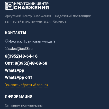
Двигатель
Иркутский Центр Снабжения — надёжный поставщик
Мост задний
запчастей и инструмента для бизнеса
Система питания
Система выпуска газа
КОНТАКТЫ
Система охлаждения
Иркутск, Трактовая улица, 9
Сцепление
sales@ics38.ru
Тормозная система
8(3952)48-64-16
Показать ещё
Опт: 8(3952)48-68-68
Весь раздел
WhatsApp
WhatsApp опт
Запчасти ЯМЗ
Заказать обратный звонок
ИНФОРМАЦИЯ
Двигатель
Система питания
Оптовым покупателям