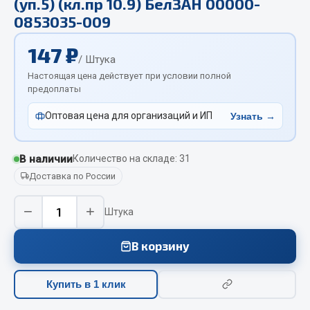
(уп.5) (кл.пр 10.9) БелЗАН 00000-
Отопители салона, подогреватели
0853035-009
Автономные воздушные отопители
147 ₽
/ Штука
Жидкостные подогреватели
Настоящая цена действует при условии полной
Отопители салона
предоплаты
Подогреватели тосола
Оптовая цена для организаций и ИП
Узнать →
Весь раздел
В наличии
Количество на складе: 31
Автотовары
Доставка по России
Автозвук
−
+
Штука
Автокаталоги
Аксессуары автомобильные
В корзину
Аптечки и знаки автомобильные
Брызговики
Купить в 1 клик
Вентиляторы кабины