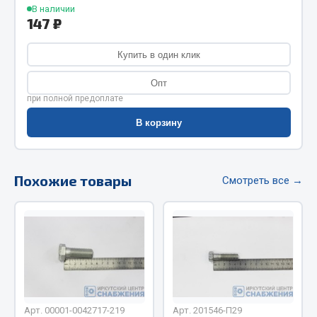
В наличии
Фитинги
147 ₽
Штуцеры
Купить в один клик
Весь раздел
Опт
при полной предоплате
Инструмент
В корзину
Автомобильный инструмент
Измерительный инструмент
Похожие товары
Смотреть все →
Крепежный инструмент
Режущий инструмент
Силовое оборудование
Слесарный инструмент
Столярный инструмент
Показать ещё
Арт. 00001-0042717-219
Арт. 201546-П29