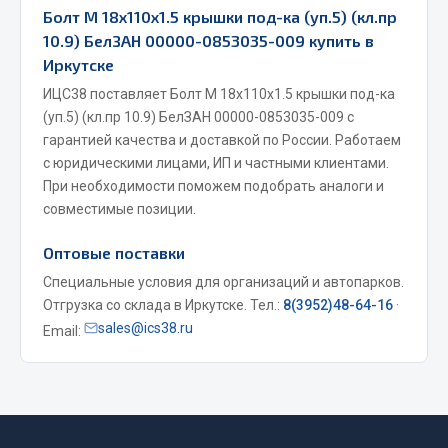
Болт М 18х110х1.5 крышки под-ка (уп.5) (кл.пр
Весь раздел
10.9) БелЗАН 00000-0853035-009 купить в
Иркутске
Запчасти МАЗ
ИЦС38 поставляет Болт М 18х110х1.5 крышки под-ка
(уп.5) (кл.пр 10.9) БелЗАН 00000-0853035-009 с
Система питания
гарантией качества и доставкой по России. Работаем
Подвеска
с юридическими лицами, ИП и частными клиентами.
При необходимости поможем подобрать аналоги и
Тормозная система
совместимые позиции.
Двери
Окно ветровое
Оптовые поставки
Двигатель
Специальные условия для организаций и автопарков.
Электрооборудование
Отгрузка со склада в Иркутске. Тел.:
8(3952)48-64-16
·
sales@ics38.ru
Email:
Показать ещё
Весь раздел
Запчасти Урал