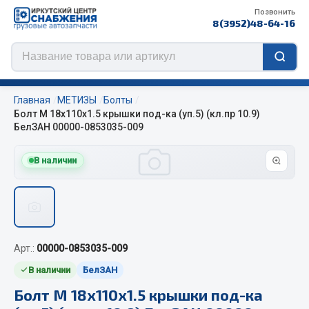
Позвонить
8(3952)48-64-16
Главная
МЕТИЗЫ
Болты
Болт М 18х110х1.5 крышки под-ка (уп.5) (кл.пр 10.9)
БелЗАН 00000-0853035-009
Цепи противоскольжения
В наличии
ЦЕПИ РОССИЯ
ЦЕПИ BOHU (Китай)
Изготовление цепей на колеса BOHU
QITONG
Арт.:
00000-0853035-009
В наличии
БелЗАН
Весь раздел
Болт М 18х110х1.5 крышки под-ка