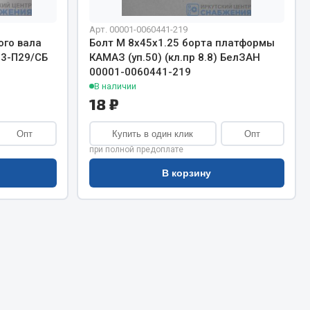
Сварочное оборудование
Сварочные материалы
Арт. 00001-0060441-219
ого вала
Болт М 8х45х1.25 борта платформы
63-П29/СБ
КАМАЗ (уп.50) (кл.пр 8.8) БелЗАН
00001-0060441-219
В наличии
18 ₽
Опт
Купить в один клик
Опт
Весь раздел
при полной предоплате
В корзину
Автохимия
ы
3 ton
Abro
Agat auto
Alteco
Aвтосил