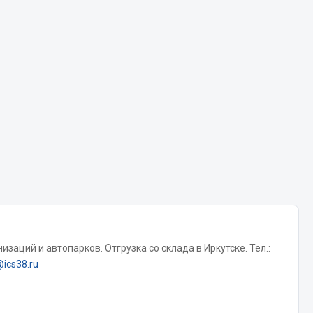
Chevron
Cosmo
Показать ещё
Весь раздел
Аккумуляторы
ТАВ
ЯМАЛ
Solite
ТЮМЕНЬ
заций и автопарков. Отгрузка со склада в Иркутске. Тел.:
OURSUN
@ics38.ru
FORVARD
DELТА