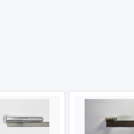
Двигатель
ий
Система питания
итания
Система выпуска газа
пуска газа
Система охлаждения
хлаждения
Коробка передач
Рулевое управление
 система
Тормозная система
Показать ещё
Показать ещё
Весь раздел
сти FAW
Фильтры
JSB
Mann-filter