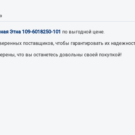
а
Запчасти на полупри
обильная электрика
асная Этна 109-6018250-101
по выгодной цене.
Амортизаторы для полуприц
ы
 и предохранителей
веренных поставщиков, чтобы гарантировать их надежност
рузочные
верены, что вы останетесь довольны своей покупкой!
ли и переключатели
е
ли кнопочные
ль массы
Показать ещё
Весь раздел
сти Урал
Запчасти ЯМЗ