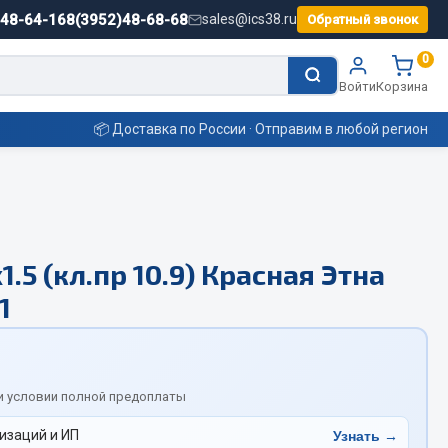
)48-64-16
8(3952)48-68-68
sales@ics38.ru
Обратный звонок
0
Войти
Корзина
📦 Доставка по России · Отправим в любой регион
Смазочные материалы
.5 (кл.пр 10.9) Красная Этна
Масла
1
Охладжающие жидкости
Технические жидкости
ьные
и условии полной предоплаты
изаций и ИП
Узнать →