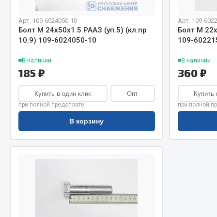
Система о
Колеса и шины
Сцепление
Система охлаждения
Арт. 109-6024050-10
Арт. 109-602
Ось перед
Подвеска
Болт М 24х50х1.5 РААЗ (уп.5) (кл.пр
Болт М 22х
10.9) 109-6024050-10
109-60221
Тормозная
Кабина
Электрооб
Оперение кабины
В наличии
В наличии
185 ₽
360 ₽
Показать ещё
Купить в один клик
Опт
Купить 
Весь раздел
Весь раздел
при полной предоплате
при полной п
В корзину
Подш
CUMMINS HAFFEN
Весь раздел
Весь раздел