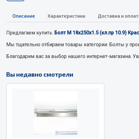
Описание
Характеристики
Доставка и оплат
РТИ
Автом
Предлагаем купить:
Болт М 18х250х1.5 (кл.пр 10.9) Кр
Кольца уплотнительные
Автоламп
Лента конвейерная
Блоки реле
Мы тщательно отбираем товары категории:
Болты
у про
Манжеты
Вилки наг
Благодарим вас за выбор нашего интернет-магазина. У
Паронит
Выключате
Патрубки
клавишны
Вы недавно смотрели
Прокладки
Выключате
Рукава высокого давления
Выключате
Изолента
Показать ещё
Весь раздел
Весь раздел
Запча
Запчасти МАЗ