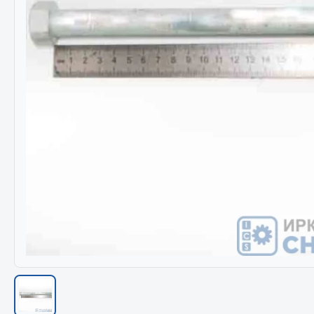
Весь раздел
Весь раздел
МЕТИЗЫ
Соед
Болты
Camozzi
Гайки
Адаптеры 
Кольца стопорные
Тройники
Пресс-масленки
Трубки, му
Пробки
Угольники
Пружины
Фитинги
Хомуты
Штуцеры
Показать ещё
Весь раздел
Весь раздел