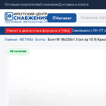
Оптовым покупателям
О компании
Доставка и оплата
Каталог
Самовывоз с ПН–ПТ с 
Ремонт и диагностика форсунок и ТНВД
Главная
МЕТИЗЫ
Болты
Болт М 18х250х1.5 (кл.пр 10.9) Кра
Отопи
В наличии
Цепи противоскольжения
подо
Автономны
ЦЕПИ РОССИЯ
Жидкостны
ЦЕПИ BOHU (Китай)
Отопители
Изготовление цепей на колеса BOHU
Подогрева
QITONG