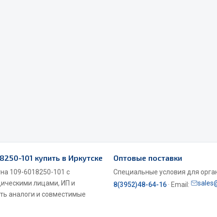
Весь раздел
Садовый инвентарь
монтаж
 для шиномонтажа
Весь раздел
т и оборудование для
18250-101 купить в Иркутске
Оптовые поставки
жа
 для ремонта шин и камер
тна 109-6018250-101 с
Специальные условия для органи
дическими лицами, ИП и
sales
8(3952)48-64-16
· Email:
ть аналоги и совместимые