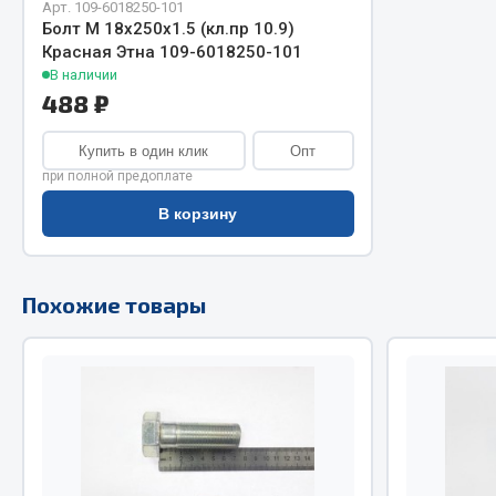
Арт. 109-6018250-101
Болт М 18х250х1.5 (кл.пр 10.9)
Двигатель
Система питания
Красная Этна 109-6018250-101
Мост задн
Подвеска
В наличии
488 ₽
Система п
Тормозная система
Система вы
Двери
Купить в один клик
Опт
Система о
Окно ветровое
при полной предоплате
Сцепление
Двигатель
В корзину
Тормозная
Электрооборудование
Показать ещё
Похожие товары
Весь раздел
Весь раздел
Запча
Запчасти SHAANXI (SHACMAN)
Подвеска
Система питания
Двигатель
Тормозная система