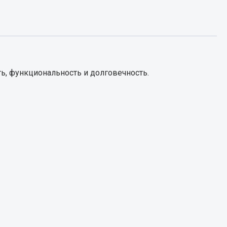
Запчасти КамАЗ
цепы
Двигатель
епов
Система питания
ь, функциональность и долговечность.
Система выпуска газа
Система охлаждения
Сцепление
Коробка передач
Коробка передач ZF
Показать ещё
Весь раздел
Запчасти HOWO