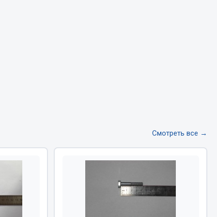
Тормозная система
Двигатель
Подвеска
Система питания
Система выпуска газа
Система охлаждения
Сцепление
Показать ещё
Смотреть все →
Весь раздел
Всё для сварки
Газосварка
Маски, краги сварщика