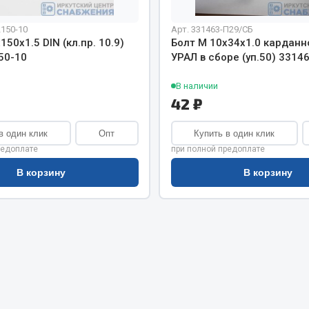
хлаждения
Vic
2150-10
Арт. 331463-П29/СБ
Автоторг
няя
150х1.5 DIN (кл.пр. 10.9)
Болт М 10х34х1.0 карданн
Дифа
50-10
УРАЛ в сборе (уп.50) 3314
 система
Цитрон
орудование
В наличии
Фильтры DONALDSON
42 ₽
Показать ещё
Показать ещё
в один клик
Опт
Купить в один клик
Весь раздел
редоплате
при полной предоплате
В корзину
В корзину
ипники
Стяжки, тросы, канат
Стропы
Стяжки
Тросы