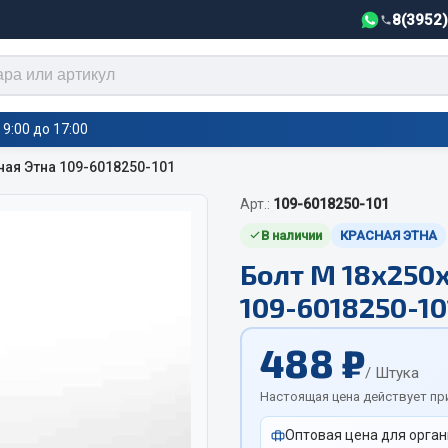
8(3952
9:00 до 17:00
сная Этна 109-6018250-101
Арт.:
109-6018250-101
тели салона,
Автотовары
греватели
В наличии
КРАСНАЯ ЭТНА
Болт М 18х250х1
Автозвук
е воздушные отопители
109-6018250-10
Автокаталоги
е подогреватели
Аксессуары автомобильные
 салона
488 ₽
Аптечки и знаки автомобил
тели тосола
/ Штука
Брызговики
Настоящая цена действует пр
Вентиляторы кабины
Оптовая цена для орган
Вымпела