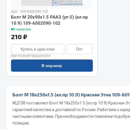
Арт. 109-6002090-102
Болт М 20х90х1.5 РААЗ (уп.5) (кл.пр
10.9) 109-6002090-102
В наличии
210 ₽
Купить в один клик
Опт
при полной предоплате
Хозтовары
Шино
В корзину
Горелки, баллоны, плитки газовые
Автохимия
Замки
Вентили
Лампы паяльные, керосиновые
Инструмен
Болт М 18х250х1.5 (кл.пр 10.9) Красная Этна 109-60
Сантехника
шиномонт
Спецодежда
Материалы
ИЦС38 поставляет Болт М 18х250х1.5 (кл.пр 10.9) Красная Э
гарантией качества и доставкой по России. Работаем с юри
Лестницы, стремянки
частными клиентами. При необходимости поможем подобра
Товары для дома
позиции.