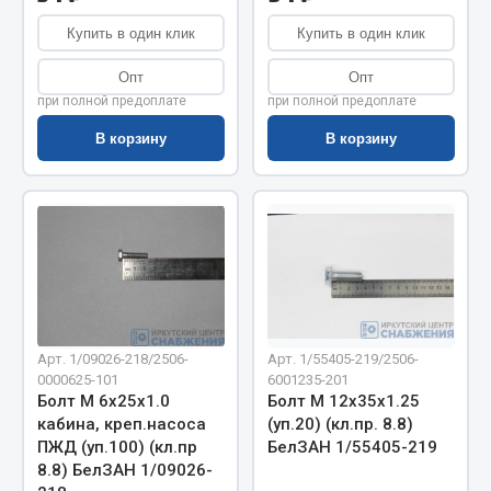
Весь раздел
Купить в один клик
Купить в один клик
Цепи подъёмные
Опт
Опт
при полной предоплате
при полной предоплате
В корзину
В корзину
Весь раздел
РТИ
Кольца уплотнительные
Лента конвейерная
Манжеты
Арт. 1/09026-218/2506-
Арт. 1/55405-219/2506-
Паронит
0000625-101
6001235-201
Патрубки
Болт М 6х25х1.0
Болт М 12х35х1.25
Прокладки
кабина, креп.насоса
(уп.20) (кл.пр. 8.8)
ПЖД (уп.100) (кл.пр
БелЗАН 1/55405-219
Рукава высокого давления
8.8) БелЗАН 1/09026-