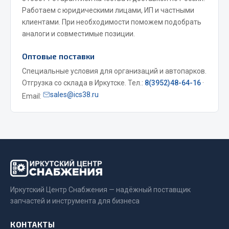
Работаем с юридическими лицами, ИП и частными
Весь раздел
клиентами. При необходимости поможем подобрать
аналоги и совместимые позиции.
Запчасти МАЗ
Оптовые поставки
Система питания
Специальные условия для организаций и автопарков.
Отгрузка со склада в Иркутске. Тел.:
8(3952)48-64-16
·
Подвеска
sales@ics38.ru
Email:
Тормозная система
Двери
Окно ветровое
Двигатель
Электрооборудование
Показать ещё
Иркутский Центр Снабжения — надёжный поставщик
Весь раздел
запчастей и инструмента для бизнеса
КОНТАКТЫ
Запчасти Урал