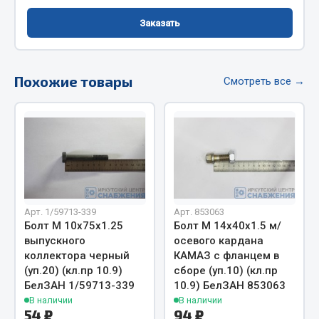
Фитинги
Заказать
Штуцеры
Весь раздел
Похожие товары
Смотреть все →
Инструмент
Автомобильный инструмент
Измерительный инструмент
Крепежный инструмент
Режущий инструмент
Арт. 1/59713-339
Арт. 853063
Болт М 10х75х1.25
Болт М 14х40х1.5 м/
Силовое оборудование
выпускного
осевого кардана
Слесарный инструмент
коллектора черный
КАМАЗ с фланцем в
Столярный инструмент
(уп.20) (кл.пр 10.9)
сборе (уп.10) (кл.пр
БелЗАН 1/59713-339
10.9) БелЗАН 853063
Показать ещё
В наличии
В наличии
54 ₽
94 ₽