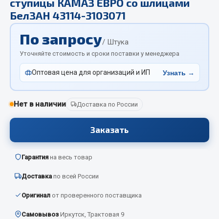
ступицы КАМАЗ ЕВРО со шлицами
Отопители салона, подогреватели
БелЗАН 43114-3103071
Автономные воздушные отопители
По запросу
/ Штука
Жидкостные подогреватели
Уточняйте стоимость и сроки поставки у менеджера
Отопители салона
Подогреватели тосола
Оптовая цена для организаций и ИП
Узнать →
Весь раздел
Нет в наличии
Доставка по России
Автотовары
Заказать
Автозвук
Гарантия
на весь товар
Автокаталоги
Аксессуары автомобильные
Доставка
по всей России
Аптечки и знаки автомобильные
Оригинал
от проверенного поставщика
Брызговики
Вентиляторы кабины
Самовывоз
Иркутск, Трактовая 9