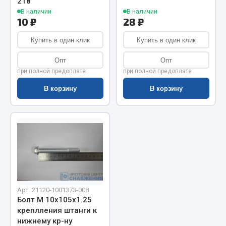
Показать ещё
218
В наличии
В наличии
10 ₽
28 ₽
Весь раздел
Купить в один клик
Купить в один клик
Автомобильная электрика
Опт
Опт
при полной предоплате
при полной предоплате
Автолампы
В корзину
В корзину
Блоки реле и предохранителей
Вилки нагрузочные
Выключатели и переключатели клавишные
Выключатели кнопочные
Выключатель массы
Изолента
Показать ещё
Арт. 21120-1001373-008
Болт М 10х105х1.25
Весь раздел
креплления штанги к
нижнему кр-ну