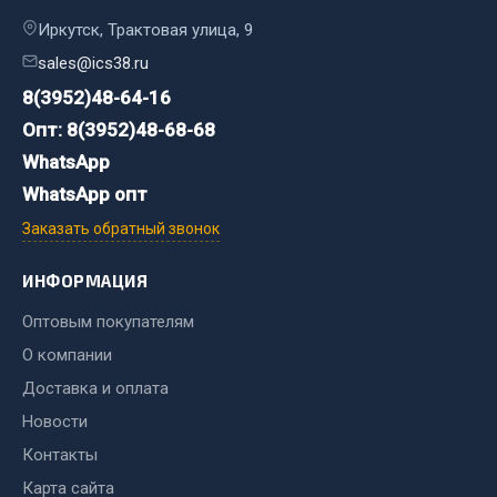
Иркутск, Трактовая улица, 9
Двигатель
sales@ics38.ru
Мост задний
8(3952)48-64-16
Система питания
Опт: 8(3952)48-68-68
Система выпуска газа
WhatsApp
Система охлаждения
WhatsApp опт
Сцепление
Тормозная система
Заказать обратный звонок
Показать ещё
ИНФОРМАЦИЯ
Весь раздел
Оптовым покупателям
О компании
Запчасти ЯМЗ
Доставка и оплата
Новости
Двигатель
Контакты
Система питания
Карта сайта