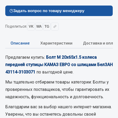
Вымпела
Задать вопрос по товару менеджеру
Показать ещё
Весь раздел
Поделиться:
VK
WA
TG
Смазочные материалы
Описание
Характеристики
Доставка и оплат
Масла
Предлагаем купить:
Болт М 20х65х1.5 колеса
Охладжающие жидкости
передней ступицы КАМАЗ ЕВРО со шлицами БелЗАН
Технические жидкости
43114-3103071
по выгодной цене.
Весь раздел
Мы тщательно отбираем товары категории:
Болты
у
проверенных поставщиков, чтобы гарантировать их
надежность, функциональность и долговечность.
МЕТИЗЫ
Благодарим вас за выбор нашего интернет-магазина.
Болты
Уверены, что вы останетесь довольны своей
Гайки