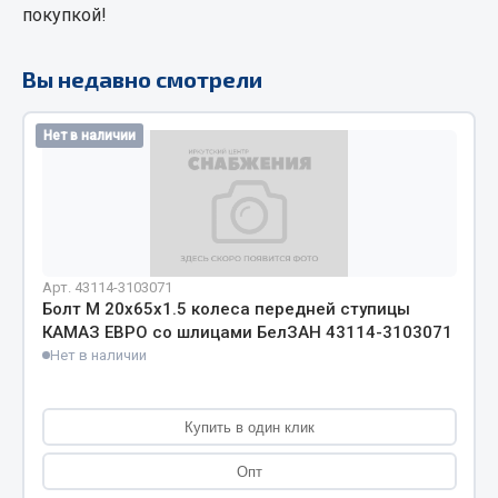
покупкой!
Кольца стопорные
Пресс-масленки
Вы недавно смотрели
Пробки
Пружины
Нет в наличии
Хомуты
Показать ещё
Весь раздел
Арт. 43114-3103071
Болт М 20х65х1.5 колеса передней ступицы
Соединительные элементы
КАМАЗ ЕВРО со шлицами БелЗАН 43114-3103071
Нет в наличии
Camozzi
Адаптеры и переходники
Купить в один клик
Тройники
Трубки, муфты, гайки
Опт
Угольники