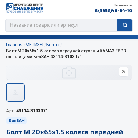
Позвонить
8(3952)48-64-16
Главная
МЕТИЗЫ
Болты
Болт М 20х65х1.5 колеса передней ступицы КАМАЗ ЕВРО
со шлицами БелЗАН 43114-3103071
Цепи противоскольжения
ЦЕПИ РОССИЯ
ЦЕПИ BOHU (Китай)
Изготовление цепей на колеса BOHU
QITONG
Арт.:
43114-3103071
БелЗАН
Весь раздел
Болт М 20х65х1.5 колеса передней