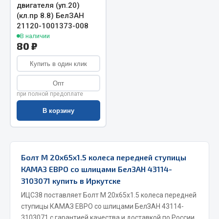
двигателя (уп.20)
Запчасти на полуприцепы
(кл.пр 8.8) БелЗАН
21120-1001373-008
В наличии
Амортизаторы для полуприцепов
80 ₽
Весь раздел
Купить в один клик
Опт
Запчасти КамАЗ
при полной предоплате
В корзину
Двигатель
Система питания
Система выпуска газа
Система охлаждения
Болт М 20х65х1.5 колеса передней ступицы
Сцепление
КАМАЗ ЕВРО со шлицами БелЗАН 43114-
Коробка передач
3103071 купить в Иркутске
Коробка передач ZF
ИЦС38 поставляет Болт М 20х65х1.5 колеса передней
ступицы КАМАЗ ЕВРО со шлицами БелЗАН 43114-
Показать ещё
3103071 с гарантией качества и доставкой по России.