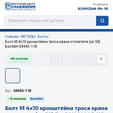
Позвонить
8(3952)48-64-16
Главная
МЕТИЗЫ
Болты
Болт М 4х10 кронштейна троса крана отопителя (уп.50)
БелЗАН 04445-118
Цепи противоскольжения
В наличии
ЦЕПИ РОССИЯ
ЦЕПИ BOHU (Китай)
Изготовление цепей на колеса BOHU
QITONG
Арт.:
04445-118
В наличии
БелЗАН
Весь раздел
Болт М 4х10 кронштейна троса крана