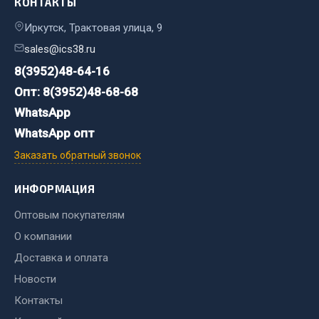
КОНТАКТЫ
Иркутск, Трактовая улица, 9
Двигатель
Мост задний
sales@ics38.ru
Система питания
8(3952)48-64-16
Система выпуска газа
Опт: 8(3952)48-68-68
Система охлаждения
WhatsApp
Сцепление
WhatsApp опт
Тормозная система
Заказать обратный звонок
Показать ещё
ИНФОРМАЦИЯ
Весь раздел
Оптовым покупателям
О компании
Запчасти ЯМЗ
Доставка и оплата
Новости
Двигатель
Контакты
Система питания