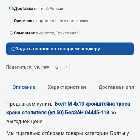
Вымпела
Доставка
по всей России
Показать ещё
Оригинал
от проверенного поставщика
Весь раздел
Самовывоз
Иркутск, Трактовая 9
Задать вопрос по товару менеджеру
Смазочные материалы
Масла
Поделиться:
VK
WA
TG
Охладжающие жидкости
Технические жидкости
Описание
Характеристики
Доставка и оплат
Весь раздел
Предлагаем купить:
Болт М 4х10 кронштейна троса
крана отопителя (уп.50) БелЗАН 04445-118
по
МЕТИЗЫ
выгодной цене.
Болты
Мы тщательно отбираем товары категории:
Болты
у
Гайки