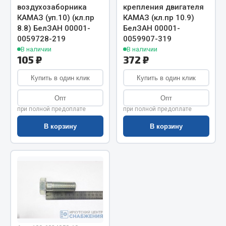
Показать ещё
воздухозаборника
крепления двигателя
КАМАЗ (уп.10) (кл.пр
КАМАЗ (кл.пр 10.9)
Весь раздел
8.8) БелЗАН 00001-
БелЗАН 00001-
0059728-219
0059907-319
В наличии
В наличии
Автомобильная электрика
105 ₽
372 ₽
Купить в один клик
Купить в один клик
Автолампы
Блоки реле и предохранителей
Опт
Опт
при полной предоплате
при полной предоплате
Вилки нагрузочные
Выключатели и переключатели клавишные
В корзину
В корзину
Выключатели кнопочные
Выключатель массы
Изолента
Показать ещё
Весь раздел