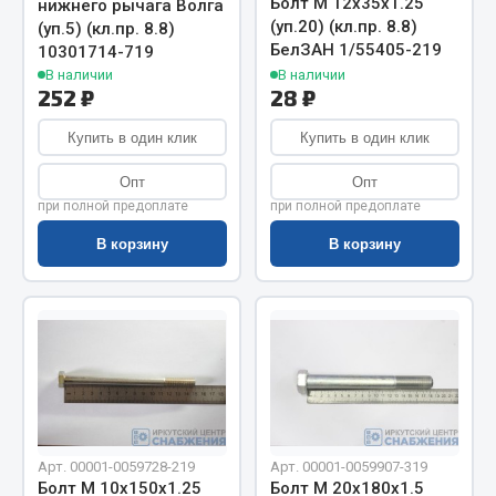
Болт М 12х35х1.25
нижнего рычага Волга
Весь раздел
(уп.20) (кл.пр. 8.8)
(уп.5) (кл.пр. 8.8)
БелЗАН 1/55405-219
10301714-719
В наличии
В наличии
Цепи подъёмные
252 ₽
28 ₽
Купить в один клик
Купить в один клик
Весь раздел
Опт
Опт
при полной предоплате
при полной предоплате
РТИ
В корзину
В корзину
Кольца уплотнительные
Лента конвейерная
Манжеты
Паронит
Патрубки
Прокладки
Рукава высокого давления
Арт. 00001-0059728-219
Арт. 00001-0059907-319
Болт М 10х150х1.25
Болт М 20х180х1.5