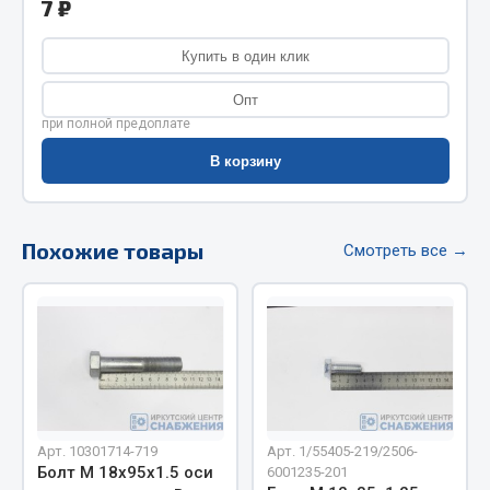
7 ₽
Фитинги
Штуцеры
Купить в один клик
Весь раздел
Опт
при полной предоплате
В корзину
Инструмент
Автомобильный инструмент
Похожие товары
Смотреть все →
Измерительный инструмент
Крепежный инструмент
Режущий инструмент
Силовое оборудование
Слесарный инструмент
Столярный инструмент
Показать ещё
Арт. 10301714-719
Арт. 1/55405-219/2506-
Болт М 18х95х1.5 оси
6001235-201