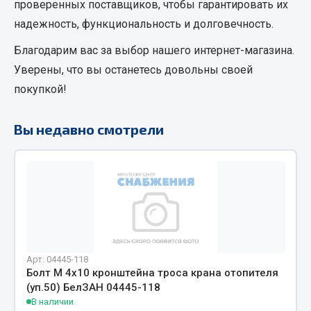
проверенных поставщиков, чтобы гарантировать их
Кольца стопорные
надежность, функциональность и долговечность.
Пресс-масленки
Благодарим вас за выбор нашего интернет-магазина.
Пробки
Уверены, что вы останетесь довольны своей
Пружины
покупкой!
Хомуты
Показать ещё
Вы недавно смотрели
Весь раздел
Соединительные элементы
Camozzi
Адаптеры и переходники
Арт. 04445-118
Тройники
Болт М 4х10 кронштейна троса крана отопителя
Трубки, муфты, гайки
(уп.50) БелЗАН 04445-118
В наличии
Угольники