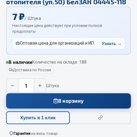
отопителя (уп.50) БелЗАН 04445-118
Отопители салона, подогреватели
7 ₽
Автономные воздушные отопители
/ Штука
Настоящая цена действует при условии полной
Жидкостные подогреватели
предоплаты
Отопители салона
Подогреватели тосола
Оптовая цена для организаций и ИП
Узнать →
Весь раздел
В наличии
Количество на складе: 188
Доставка по России
Автотовары
−
+
Штука
Автозвук
Автокаталоги
В корзину
Аксессуары автомобильные
Аптечки и знаки автомобильные
Купить в 1 клик
Брызговики
Вентиляторы кабины
Гарантия
на весь товар