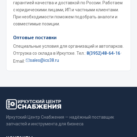
гарантией качества и доставкой по России. Работаем
Весь раздел
с юридическими лицами, ИП и частными клиентами.
При необходимости поможем подобрать аналоги и
совместимые позиции.
Запчасти МАЗ
Оптовые поставки
Система питания
Специальные условия для организаций и автопарков.
Подвеска
Отгрузка со склада в Иркутске. Тел.:
8(3952)48-64-16
·
Тормозная система
sales@ics38.ru
Email:
Двери
Окно ветровое
Двигатель
Электрооборудование
Показать ещё
Весь раздел
Иркутский Центр Снабжения — надёжный поставщик
запчастей и инструмента для бизнеса
Запчасти Урал