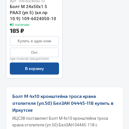
Арт. 109-6024050-10
Болт М 24х50х1.5
Запчасти на полуприцепы
РААЗ (уп.5) (кл.пр
10.9) 109-6024050-10
Амортизаторы для полуприцепов
В наличии
185 ₽
Весь раздел
Купить в один клик
Запчасти КамАЗ
Опт
при полной предоплате
Двигатель
В корзину
Система питания
Система выпуска газа
Система охлаждения
Болт М 4х10 кронштейна троса крана
Сцепление
отопителя (уп.50) БелЗАН 04445-118 купить в
Коробка передач
Иркутске
Коробка передач ZF
ИЦС38 поставляет Болт М 4х10 кронштейна троса
Показать ещё
крана отопителя (уп.50) БелЗАН 04445-118 с