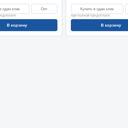
хлаждения
Vic
в один клик
Опт
Купить в один клик
Автоторг
редоплате
при полной предоплате
няя
Дифа
 система
В корзину
В корзину
Цитрон
орудование
Фильтры DONALDSON
Показать ещё
Показать ещё
Весь раздел
ипники
Стяжки, тросы, канат
Стропы
Стяжки
Тросы