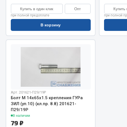
Система о
Колеса и шины
Купить в один клик
Опт
Купить 
Сцепление
Система охлаждения
при полной предоплате
при полной п
Ось перед
Подвеска
Тормозная
Кабина
В корзину
Электрооб
Оперение кабины
Показать ещё
Весь раздел
Весь раздел
Подш
CUMMINS HAFFEN
Арт. 201621-П29/19Р
Весь раздел
Болт М 14х65х1.5 крепления ГУРа
Весь раздел
ЗИЛ (уп.10) (кл.пр. 8.8) 201621-
П29/19Р
В наличии
79 ₽