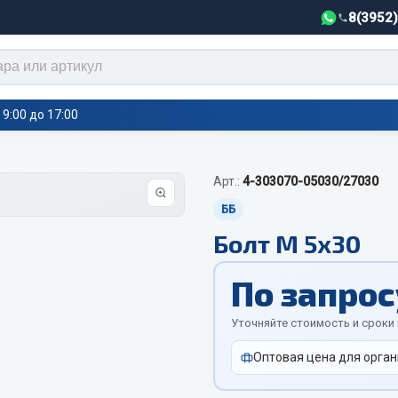
8(3952
9:00 до 17:00
Арт.:
4-303070-05030/27030
тели салона,
Автотовары
греватели
ББ
Болт М 5х30
Автозвук
е воздушные отопители
Автокаталоги
е подогреватели
По запрос
Аксессуары автомобильные
 салона
Аптечки и знаки автомобил
тели тосола
Уточняйте стоимость и сроки
Брызговики
Оптовая цена для орган
Вентиляторы кабины
Вымпела