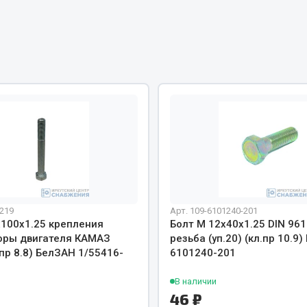
Двигатель
ий
Система питания
итания
Система выпуска газа
пуска газа
Система охлаждения
хлаждения
Коробка передач
Рулевое управление
 система
Тормозная система
Показать ещё
Показать ещё
Весь раздел
-219
Арт. 109-6101240-201
х100х1.25 крепления
Болт М 12х40х1.25 DIN 96
оры двигателя КАМАЗ
резьба (уп.20) (кл.пр 10.9)
сти FAW
Фильтры
л.пр 8.8) БелЗАН 1/55416-
6101240-201
В наличии
JSB
46 ₽
Mann-filter