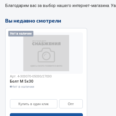
Благодарим вас за выбор нашего интернет-магазина. У
РТИ
Автом
Вы недавно смотрели
Кольца уплотнительные
Автоламп
Нет в наличии
Лента конвейерная
Блоки реле
Манжеты
Вилки наг
Паронит
Выключате
Патрубки
клавишны
Прокладки
Выключате
Рукава высокого давления
Выключате
Изолента
Арт. 4-303070-05030/27030
Болт М 5х30
Показать ещё
Нет в наличии
Весь раздел
Весь раздел
Купить в один клик
Опт
Запча
Запчасти МАЗ