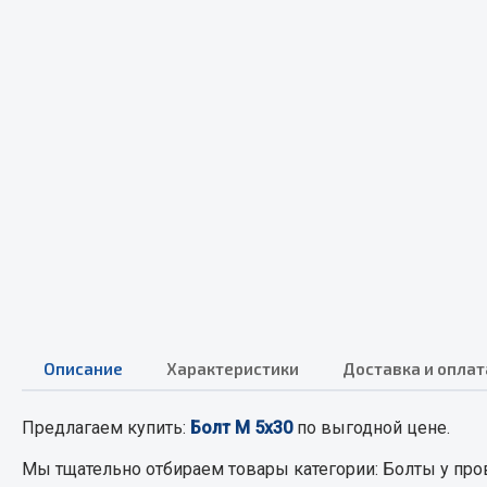
Весь раздел
Весь раздел
МЕТИЗЫ
Соед
Болты
Camozzi
Гайки
Адаптеры 
Кольца стопорные
Тройники
Пресс-масленки
Трубки, му
Пробки
Угольники
Пружины
Фитинги
Описание
Характеристики
Доставка и оплат
Хомуты
Штуцеры
Предлагаем купить:
Болт М 5х30
по выгодной цене.
Показать ещё
Мы тщательно отбираем товары категории:
Болты
у про
Весь раздел
Весь раздел