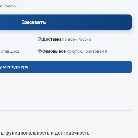
о России
Заказать
Весь раздел
Доставка
по всей России
Цепи подъёмные
оставщика
Самовывоз
Иркутск, Трактовая 9
Весь раздел
ру менеджеру
ь, функциональность и долговечность.