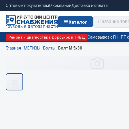
Оптовым покупателям
О компании
Доставка и оплата
Каталог
Самовывоз с ПН–ПТ с 
Ремонт и диагностика форсунок и ТНВД
Главная
МЕТИЗЫ
Болты
Болт М 5х30
Отопи
Цепи противоскольжения
подо
Автономны
ЦЕПИ РОССИЯ
Жидкостны
ЦЕПИ BOHU (Китай)
Отопители
Изготовление цепей на колеса BOHU
Подогрева
QITONG