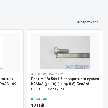
Тормозная система
Двигатель
Смотреть все →
Подвеска
Система питания
Система выпуска газа
Система охлаждения
Сцепление
Показать ещё
Весь раздел
Арт. 00001-0042717-219
1 полная
Болт М 18х50х1.5 поворотного кулака
 РААЗ 109-
КАМАЗ (уп.10) (кл.пр 8.8) БелЗАН
Всё для сварки
00001-0042717-219
Газосварка
В наличии
Маски, краги сварщика
120 ₽