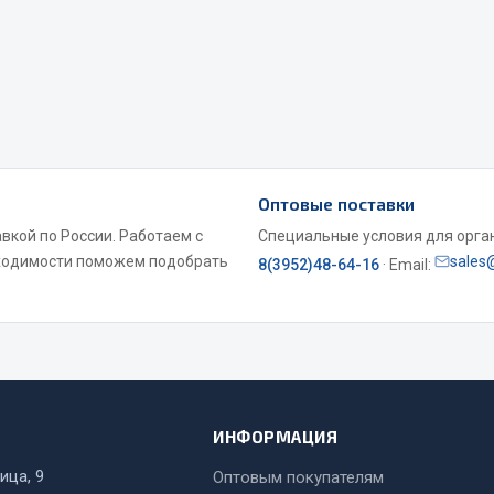
Весь раздел
Оптовые поставки
Садовый инвентарь
монтаж
вкой по России. Работаем с
Специальные условия для органи
бходимости поможем подобрать
sales
8(3952)48-64-16
· Email:
 для шиномонтажа
Весь раздел
т и оборудование для
жа
 для ремонта шин и камер
ИНФОРМАЦИЯ
ица, 9
Оптовым покупателям