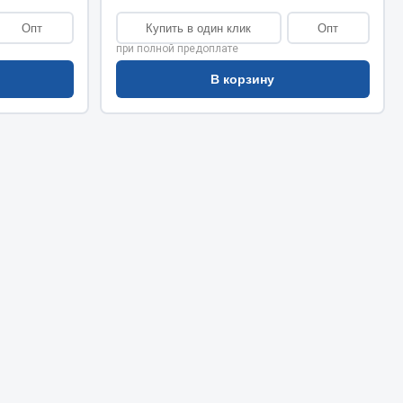
Сварочное оборудование
Опт
Купить в один клик
Опт
Сварочные материалы
при полной предоплате
В корзину
Весь раздел
Автохимия
ы
3 ton
Abro
Agat auto
Alteco
Aвтосил