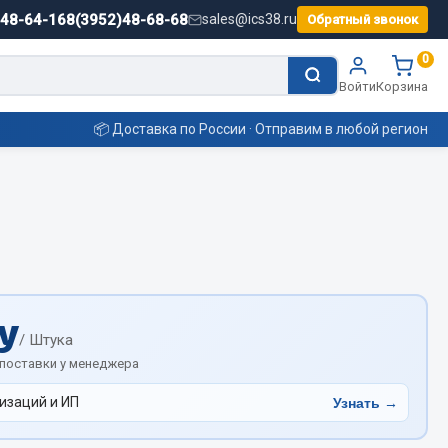
)48-64-16
8(3952)48-68-68
sales@ics38.ru
Обратный звонок
0
Войти
Корзина
📦 Доставка по России · Отправим в любой регион
Смазочные материалы
Масла
Охладжающие жидкости
у
Технические жидкости
/ Штука
ьные
 поставки у менеджера
изаций и ИП
Узнать →