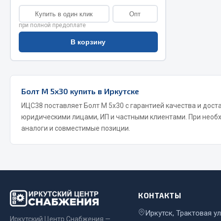
Купить в один клик
Опт
при полной предоплате
В корзину
Болт М 5х30 купить в Иркутске
Хозтовары
Шино
ИЦС38 поставляет Болт М 5х30 с гарантией качества и доста
юридическими лицами, ИП и частными клиентами. При нео
Горелки, баллоны, плитки газовые
Автохимия
аналоги и совместимые позиции.
Замки
Вентили
Лампы паяльные, керосиновые
Инструмен
Сантехника
шиномонт
Спецодежда
Материалы
Лестницы, стремянки
КОНТАКТЫ
Товары для дома
Иркутск, Трактовая ул
Иркутский Центр Снабжения —