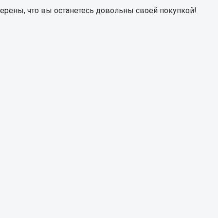
верены, что вы останетесь довольны своей покупкой!
Запчасти на полупри
обильная электрика
Амортизаторы для полуприц
ы
 и предохранителей
рузочные
ли и переключатели
е
ли кнопочные
ль массы
Показать ещё
Весь раздел
сти Урал
Запчасти ЯМЗ