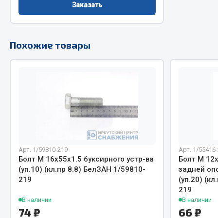
Заказать
Двигатель
Система питания
Мост задн
Подвеска
Похожие товары
Система п
Тормозная система
Система вы
Двери
Система о
Окно ветровое
Сцепление
Двигатель
Тормозная
Электрооборудование
Показать ещё
Весь раздел
Весь раздел
Арт. 1/59810-219
Арт. 1/55416
Болт М 16х55х1.5 буксирного устр-ва
Болт М 12
(уп.10) (кл.пр 8.8) БелЗАН 1/59810-
задней оп
Запча
Запчасти SHAANXI (SHACMAN)
219
(уп.20) (к
219
Подвеска
Система питания
В наличии
В наличии
Двигатель
Тормозная система
74 ₽
66 ₽