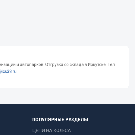
Chevron
Cosmo
Показать ещё
Весь раздел
Аккумуляторы
заций и автопарков. Отгрузка со склада в Иркутске. Тел.:
@ics38.ru
ТАВ
ЯМАЛ
Solite
ТЮМЕНЬ
OURSUN
FORVARD
ПОПУЛЯРНЫЕ РАЗДЕЛЫ
DELТА
ЦЕПИ НА КОЛЕСА