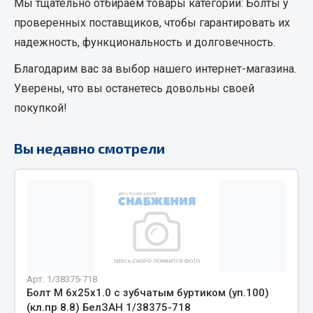
Мы тщательно отбираем товары категории:
Болты
у
Кольца стопорные
проверенных поставщиков, чтобы гарантировать их
Пресс-масленки
надежность, функциональность и долговечность.
Пробки
Благодарим вас за выбор нашего интернет-магазина.
Пружины
Уверены, что вы останетесь довольны своей
Хомуты
покупкой!
Показать ещё
Вы недавно смотрели
Весь раздел
Соединительные элементы
Camozzi
Адаптеры и переходники
Тройники
Арт. 1/38375-718
Трубки, муфты, гайки
Болт М 6х25х1.0 с зубчатым буртиком (уп.100)
(кл.пр 8.8) БелЗАН 1/38375-718
Угольники