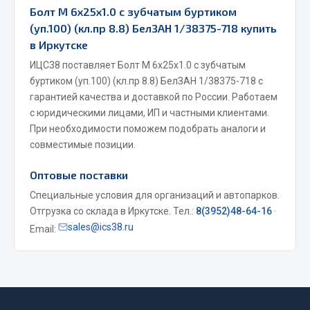
Болт М 6х25х1.0 с зубчатым буртиком
Весь раздел
(уп.100) (кл.пр 8.8) БелЗАН 1/38375-718 купить
в Иркутске
Запчасти МАЗ
ИЦС38 поставляет Болт М 6х25х1.0 с зубчатым
буртиком (уп.100) (кл.пр 8.8) БелЗАН 1/38375-718 с
Система питания
гарантией качества и доставкой по России. Работаем
Подвеска
с юридическими лицами, ИП и частными клиентами.
При необходимости поможем подобрать аналоги и
Тормозная система
совместимые позиции.
Двери
Окно ветровое
Оптовые поставки
Двигатель
Специальные условия для организаций и автопарков.
Электрооборудование
Отгрузка со склада в Иркутске. Тел.:
8(3952)48-64-16
·
sales@ics38.ru
Email:
Показать ещё
Весь раздел
Запчасти Урал