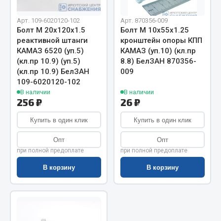
Показать ещё
Арт. 109-6020120-102
Арт. 870356-009
Весь раздел
Болт М 20х120х1.5
Болт М 10х55х1.25
реактивной штанги
кронштейн опоры КПП
КАМАЗ 6520 (уп.5)
КАМАЗ (уп.10) (кл.пр
Автомобильная электрика
(кл.пр 10.9) (уп.5)
8.8) БелЗАН 870356-
(кл.пр 10.9) БелЗАН
009
109-6020120-102
Автолампы
В наличии
В наличии
Блоки реле и предохранителей
256 ₽
26 ₽
Вилки нагрузочные
Купить в один клик
Купить в один клик
Выключатели и переключатели клавишные
Выключатели кнопочные
Опт
Опт
Выключатель массы
при полной предоплате
при полной предоплате
Изолента
В корзину
В корзину
Показать ещё
Весь раздел