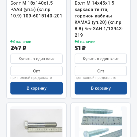
Весь раздел
Болт М 18х140х1.5
Болт М 14х45х1.5
РААЗ (уп.5) (кл.пр
каркаса тента,
10.9) 109-6018140-201
торсион кабины
Цепи подъёмные
КАМАЗ (уп.20) (кл.пр
8.8) БелЗАН 1/13943-
219
Весь раздел
В наличии
В наличии
247 ₽
51 ₽
Купить в один клик
Купить в один клик
РТИ
Опт
Опт
Кольца уплотнительные
при полной предоплате
при полной предоплате
Лента конвейерная
В корзину
В корзину
Манжеты
Паронит
Патрубки
Прокладки
Рукава высокого давления