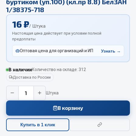
буртиком (уп.100) (кл.пр 8.8) БелЗАН
Отопители салона, подогреватели
1/38375-718
Автономные воздушные отопители
16 ₽
/ Штука
Жидкостные подогреватели
Настоящая цена действует при условии полной
Отопители салона
предоплаты
Подогреватели тосола
Оптовая цена для организаций и ИП
Узнать →
Весь раздел
В наличии
Количество на складе: 312
Автотовары
Доставка по России
Автозвук
−
+
Штука
Автокаталоги
Аксессуары автомобильные
В корзину
Аптечки и знаки автомобильные
Брызговики
Купить в 1 клик
Вентиляторы кабины