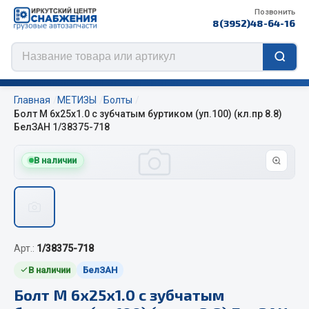
Позвонить
8(3952)48-64-16
Главная
МЕТИЗЫ
Болты
Болт М 6х25х1.0 с зубчатым буртиком (уп.100) (кл.пр 8.8)
БелЗАН 1/38375-718
Цепи противоскольжения
В наличии
ЦЕПИ РОССИЯ
ЦЕПИ BOHU (Китай)
Изготовление цепей на колеса BOHU
QITONG
Арт.:
1/38375-718
В наличии
БелЗАН
Весь раздел
Болт М 6х25х1.0 с зубчатым