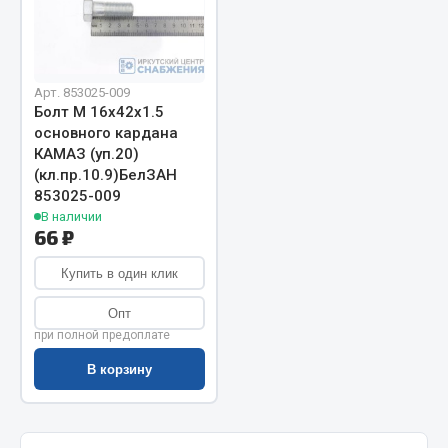
Запчасти на полуприцепы
Амортизаторы для полуприцепов
Арт. 853025-009
Болт М 16х42х1.5
Весь раздел
основного кардана
КАМАЗ (уп.20)
(кл.пр.10.9)БелЗАН
Запчасти КамАЗ
853025-009
В наличии
Двигатель
66 ₽
Система питания
Купить в один клик
Система выпуска газа
Система охлаждения
Опт
при полной предоплате
Сцепление
Коробка передач
В корзину
Коробка передач ZF
Показать ещё