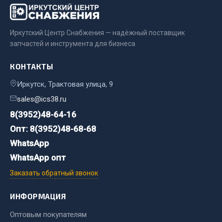
Двигатель
Иркутский Центр Снабжения — надёжный поставщик
Мост задний
запчастей и инструмента для бизнеса
Система питания
Система выпуска газа
КОНТАКТЫ
Система охлаждения
Иркутск, Трактовая улица, 9
Сцепление
sales@ics38.ru
Тормозная система
8(3952)48-64-16
Показать ещё
Опт: 8(3952)48-68-68
Весь раздел
WhatsApp
WhatsApp опт
Запчасти ЯМЗ
Заказать обратный звонок
ИНФОРМАЦИЯ
Двигатель
Система питания
Оптовым покупателям