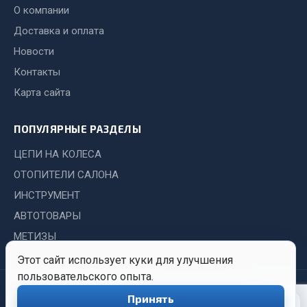
Система выпуска газа
О компании
Система охлаждения
Доставка и оплата
Коробка передач
Новости
Рулевое управление
Контакты
Тормозная система
Карта сайта
Показать ещё
ПОПУЛЯРНЫЕ РАЗДЕЛЫ
Весь раздел
ЦЕПИ НА КОЛЕСА
ОТОПИТЕЛИ САЛОНА
Запчасти HOWO
ИНСТРУМЕНТ
Тормозная система
АВТОТОВАРЫ
Двигатель
МЕТИЗЫ
Подвеска
Этот сайт использует куки для улучшения
Система питания
пользовательского опыта.
Система выпуска газа
© 2026 Иркутский Центр
Политика
Обработка
Принять
0
Снабжения. Все права
конфиденциальности
персональных
Система охлаждения