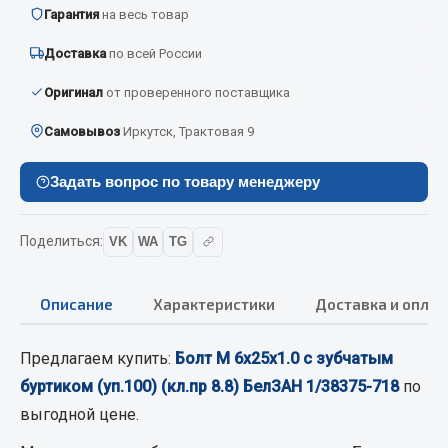
Вымпела
Гарантия
на весь товар
Показать ещё
Доставка
по всей России
Оригинал
от проверенного поставщика
Весь раздел
Самовывоз
Иркутск, Трактовая 9
Смазочные материалы
Задать вопрос по товару менеджеру
Масла
Охладжающие жидкости
Поделиться:
VK
WA
TG
Технические жидкости
Описание
Характеристики
Доставка и оплат
Весь раздел
Предлагаем купить:
Болт М 6х25х1.0 с зубчатым
МЕТИЗЫ
буртиком (уп.100) (кл.пр 8.8) БелЗАН 1/38375-718
по
выгодной цене.
Болты
Гайки