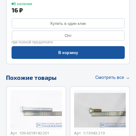
В наличии
Фитинги
16 ₽
Штуцеры
Купить в один клик
Весь раздел
Опт
при полной предоплате
Инструмент
В корзину
Автомобильный инструмент
Измерительный инструмент
Похожие товары
Смотреть все →
Крепежный инструмент
Режущий инструмент
Силовое оборудование
Слесарный инструмент
Столярный инструмент
Показать ещё
Арт. 109-6018140-201
Арт. 1/13943-219