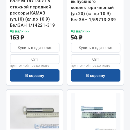
Болт М 14х130х1.5
выпускного
Весь раздел
стяжной передней
коллектора черный
рессоры КАМАЗ
(уп.20) (кл.пр 10.9)
(уп.10) (кл.пр 10.9)
БелЗАН 1/59713-339
Цепи подъёмные
БелЗАН 1/14221-319
В наличии
В наличии
163 ₽
54 ₽
Весь раздел
Купить в один клик
Купить в один клик
РТИ
Опт
Опт
при полной предоплате
при полной предоплате
Кольца уплотнительные
В корзину
В корзину
Лента конвейерная
Манжеты
Паронит
Патрубки
Прокладки
Рукава высокого давления