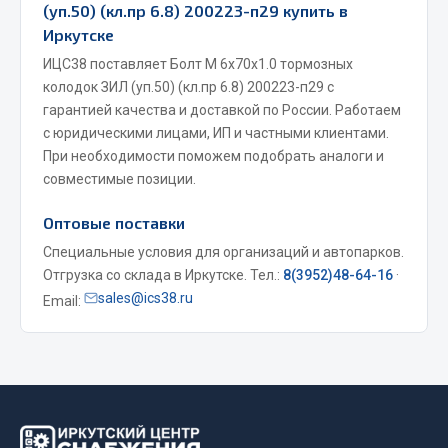
(уп.50) (кл.пр 6.8) 200223-п29 купить в
Весь раздел
Иркутске
ИЦС38 поставляет Болт М 6х70х1.0 тормозных
колодок ЗИЛ (уп.50) (кл.пр 6.8) 200223-п29 с
Запчасти МАЗ
гарантией качества и доставкой по России. Работаем
с юридическими лицами, ИП и частными клиентами.
Система питания
При необходимости поможем подобрать аналоги и
Подвеска
совместимые позиции.
Тормозная система
Двери
Оптовые поставки
Окно ветровое
Специальные условия для организаций и автопарков.
Двигатель
Отгрузка со склада в Иркутске. Тел.:
8(3952)48-64-16
·
Электрооборудование
sales@ics38.ru
Email:
Показать ещё
Весь раздел
Запчасти Урал