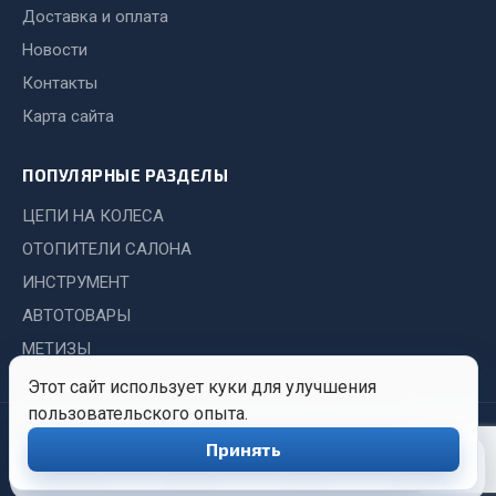
Система выпуска газа
Доставка и оплата
Система охлаждения
Новости
Коробка передач
Контакты
Рулевое управление
Карта сайта
Тормозная система
Показать ещё
ПОПУЛЯРНЫЕ РАЗДЕЛЫ
ЦЕПИ НА КОЛЕСА
Весь раздел
ОТОПИТЕЛИ САЛОНА
ИНСТРУМЕНТ
Запчасти HOWO
АВТОТОВАРЫ
Тормозная система
МЕТИЗЫ
Двигатель
Этот сайт использует куки для улучшения
Подвеска
пользовательского опыта.
Система питания
© 2026 Иркутский Центр
Политика
Обработка
Принять
0
Снабжения. Все права
конфиденциальности
персональных
Система выпуска газа
защищены.
данных
Главная
Каталог
Войти
Корзина
Система охлаждения