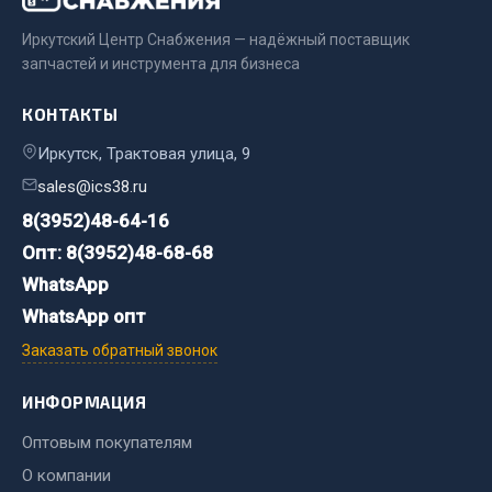
Иркутский Центр Снабжения — надёжный поставщик
Двигатель
запчастей и инструмента для бизнеса
Мост задний
Система питания
КОНТАКТЫ
Система выпуска газа
Иркутск, Трактовая улица, 9
Система охлаждения
sales@ics38.ru
Сцепление
8(3952)48-64-16
Тормозная система
Опт: 8(3952)48-68-68
Показать ещё
WhatsApp
Весь раздел
WhatsApp опт
Заказать обратный звонок
Запчасти ЯМЗ
ИНФОРМАЦИЯ
Двигатель
Оптовым покупателям
Система питания
О компании