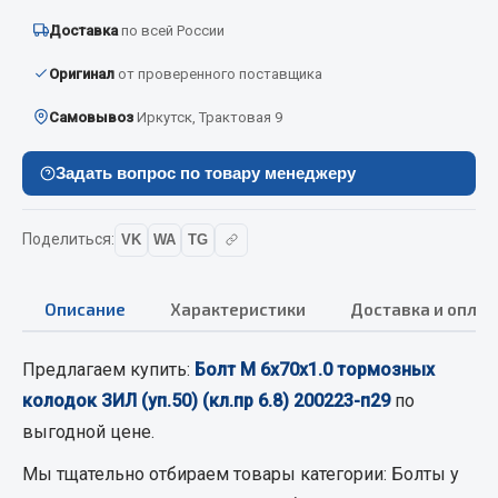
Вымпела
Доставка
по всей России
Показать ещё
Оригинал
от проверенного поставщика
Весь раздел
Самовывоз
Иркутск, Трактовая 9
Задать вопрос по товару менеджеру
Смазочные материалы
Масла
Поделиться:
VK
WA
TG
Охладжающие жидкости
Технические жидкости
Описание
Характеристики
Доставка и оплат
Весь раздел
Предлагаем купить:
Болт М 6х70х1.0 тормозных
колодок ЗИЛ (уп.50) (кл.пр 6.8) 200223-п29
по
МЕТИЗЫ
выгодной цене.
Болты
Мы тщательно отбираем товары категории:
Болты
у
Гайки