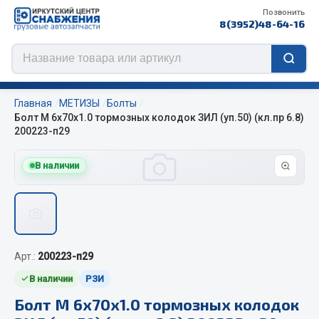
Позвонить
8(3952)48-64-16
Главная
МЕТИЗЫ
Болты
Болт М 6х70х1.0 тормозных колодок ЗИЛ (уп.50) (кл.пр 6.8)
200223-п29
Цепи противоскольжения
В наличии
ЦЕПИ РОССИЯ
ЦЕПИ BOHU (Китай)
Изготовление цепей на колеса BOHU
QITONG
Арт.:
200223-п29
В наличии
РЗИ
Весь раздел
Болт М 6х70х1.0 тормозных колодок