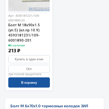
Запчасти на полуприцепы
Арт. 4593181231/109-
Амортизаторы для полуприцепов
6001890-20
Болт М 18х90х1.5
Весь раздел
(уп.5) (кл.пр 10.9)
4593181231/109-
6001890-201
Запчасти КамАЗ
В наличии
213 ₽
Двигатель
Купить в один клик
Система питания
Система выпуска газа
Опт
при полной предоплате
Система охлаждения
Сцепление
В корзину
Коробка передач
Коробка передач ZF
Показать ещё
Болт М 6х70х1.0 тормозных колодок ЗИЛ