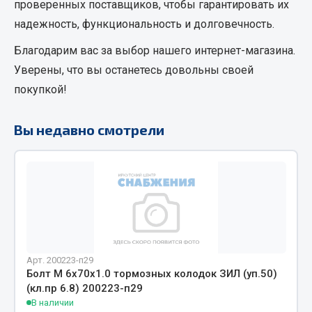
проверенных поставщиков, чтобы гарантировать их
Кольца стопорные
надежность, функциональность и долговечность.
Пресс-масленки
Благодарим вас за выбор нашего интернет-магазина.
Пробки
Уверены, что вы останетесь довольны своей
Пружины
покупкой!
Хомуты
Показать ещё
Вы недавно смотрели
Весь раздел
Соединительные элементы
Camozzi
Адаптеры и переходники
Арт. 200223-п29
Тройники
Болт М 6х70х1.0 тормозных колодок ЗИЛ (уп.50)
Трубки, муфты, гайки
(кл.пр 6.8) 200223-п29
В наличии
Угольники