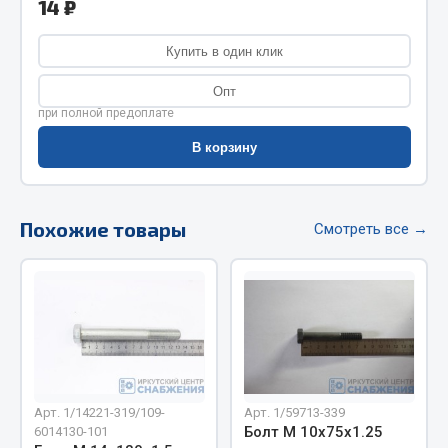
14 ₽
Фитинги
Штуцеры
Купить в один клик
Весь раздел
Опт
при полной предоплате
В корзину
Инструмент
Автомобильный инструмент
Похожие товары
Смотреть все →
Измерительный инструмент
Крепежный инструмент
Режущий инструмент
Силовое оборудование
Слесарный инструмент
Столярный инструмент
Показать ещё
Арт. 1/14221-319/109-
Арт. 1/59713-339
Болт М 10х75х1.25
6014130-101