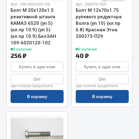
Показать ещё
Арт. 109-6020120-102
Арт. 200373-П29
Болт М 20х120х1.5
Болт М 12х70х1.75
Весь раздел
реактивной штанги
рулевого редуктора
КАМАЗ 6520 (уп.5)
Волга (уп.10) (кл.пр
(кл.пр 10.9) (уп.5)
6.8) Красная Этна
Автомобильная электрика
(кл.пр 10.9) БелЗАН
200373-П29
109-6020120-102
В наличии
В наличии
Автолампы
256 ₽
40 ₽
Блоки реле и предохранителей
Купить в один клик
Купить в один клик
Вилки нагрузочные
Выключатели и переключатели клавишные
Опт
Опт
Выключатели кнопочные
при полной предоплате
при полной предоплате
Выключатель массы
В корзину
В корзину
Изолента
Показать ещё
Весь раздел