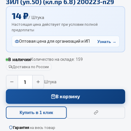
ЗИЛ (уп.50) (кл.пр 6.8) 200223-п29
Отопители салона, подогреватели
14 ₽
Автономные воздушные отопители
/ Штука
Настоящая цена действует при условии полной
Жидкостные подогреватели
предоплаты
Отопители салона
Подогреватели тосола
Оптовая цена для организаций и ИП
Узнать →
Весь раздел
В наличии
Количество на складе: 159
Доставка по России
Автотовары
−
+
Штука
Автозвук
Автокаталоги
В корзину
Аксессуары автомобильные
Аптечки и знаки автомобильные
Купить в 1 клик
Брызговики
Вентиляторы кабины
Гарантия
на весь товар