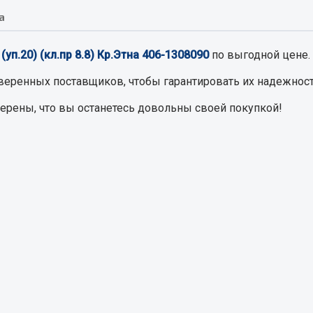
а
Запчасти на полупри
обильная электрика
уп.20) (кл.пр 8.8) Кр.Этна 406-1308090
по выгодной цене.
Амортизаторы для полуприц
ы
веренных поставщиков, чтобы гарантировать их надежност
 и предохранителей
верены, что вы останетесь довольны своей покупкой!
рузочные
ли и переключатели
е
ли кнопочные
ль массы
Показать ещё
Весь раздел
сти Урал
Запчасти ЯМЗ