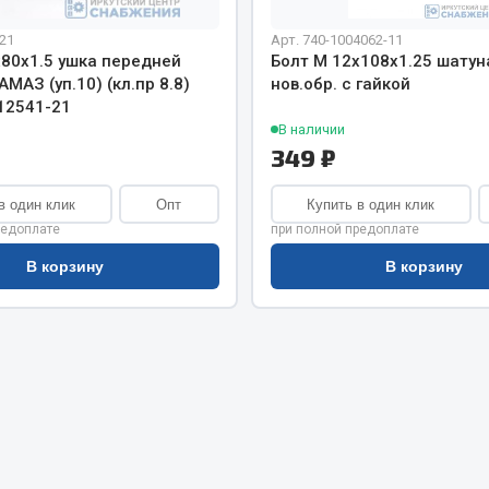
хлаждения
Vic
21
Арт. 740-1004062-11
Автоторг
х80х1.5 ушка передней
Болт М 12х108х1.25 шату
няя
Дифа
МАЗ (уп.10) (кл.пр 8.8)
нов.обр. с гайкой
 система
12541-21
Цитрон
орудование
В наличии
Фильтры DONALDSON
349 ₽
Показать ещё
Показать ещё
в один клик
Опт
Купить в один клик
Весь раздел
редоплате
при полной предоплате
В корзину
В корзину
ипники
Стяжки, тросы, канат
Стропы
Стяжки
Тросы