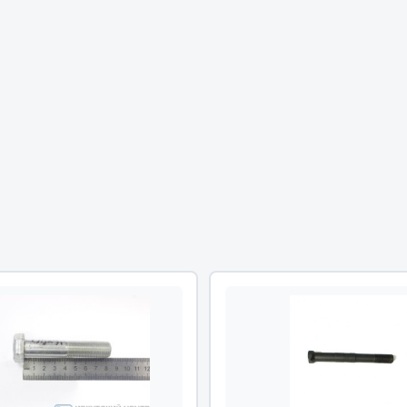
Двигатель
ий
Система питания
итания
Система выпуска газа
пуска газа
Система охлаждения
хлаждения
Коробка передач
Рулевое управление
 система
Тормозная система
Показать ещё
Показать ещё
Весь раздел
сти FAW
Фильтры
JSB
Mann-filter