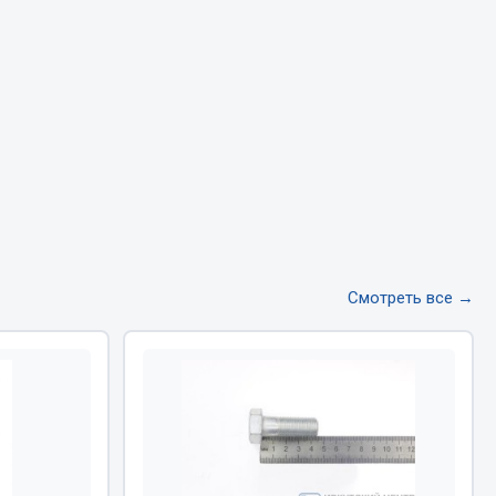
Тормозная система
Двигатель
Подвеска
Система питания
Система выпуска газа
Система охлаждения
Сцепление
Показать ещё
Смотреть все →
Весь раздел
Всё для сварки
Газосварка
Маски, краги сварщика