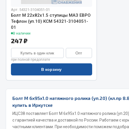
Арт. 54321-3104051-01
Болт М 22х82х1.5 ступицы МАЗ ЕВРО
Тефлон (уп.10) КСМ 54321-3104051-
01
В наличии
247 ₽
Купить в один клик
Опт
Хозтовары
Шино
при полной предоплате
В корзину
Горелки, баллоны, плитки газовые
Автохимия
Замки
Вентили
Лампы паяльные, керосиновые
Инструмен
Сантехника
шиномонт
Болт М 6х95х1.0 натяжного ролика (уп.20) (кл.пр 8.
Спецодежда
Материалы
купить в Иркутске
Лестницы, стремянки
ИЦС38 поставляет Болт М 6х95х1.0 натяжного ролика (уп.20) 
Товары для дома
с гарантией качества и доставкой по России. Работаем с ю
частными клиентами. При необходимости поможем подобра