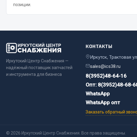
позиции.
Весь раздел
Весь раздел
Прочий инструмент
КОНТАКТЫ
Ящики для инструмента и органайзеры
Сумки для инструмента
Иркутск, Трактовая ул
Иркутский Центр Снабжения —
Хозяйственные товары
sales@ics38.ru
надёжный поставщик запчастей
Пушки тепловые
и инструмента для бизнеса
8(3952)48-64-16
Опт: 8(3952)48-68-6
Весь раздел
WhatsApp
WhatsApp опт
Заказать обратный звон
© 2026 Иркутский Центр Снабжения. Все права защищены.