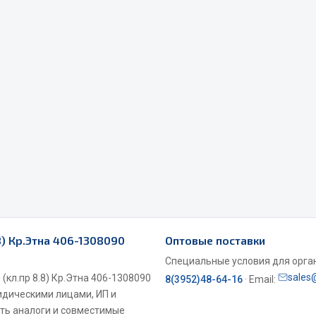
Весь раздел
Садовый инвентарь
монтаж
 для шиномонтажа
Весь раздел
т и оборудование для
жа
8) Кр.Этна 406-1308090
Оптовые поставки
 для ремонта шин и камер
Специальные условия для органи
sales
(кл.пр 8.8) Кр.Этна 406-1308090
8(3952)48-64-16
· Email:
ридическими лицами, ИП и
ть аналоги и совместимые