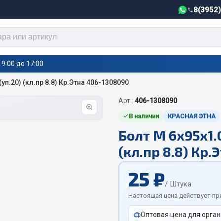
8(3952
9:00 до 17:00
уп.20) (кл.пр 8.8) Кр.Этна 406-1308090
Арт.:
406-1308090
тели салона,
Автотовары
греватели
В наличии
КРАСНАЯ ЭТНА
Болт М 6х95х1.
Автозвук
е воздушные отопители
(кл.пр 8.8) Кр
Автокаталоги
е подогреватели
Аксессуары автомобильные
 салона
25 ₽
Аптечки и знаки автомобил
тели тосола
/ Штука
Брызговики
Настоящая цена действует пр
Вентиляторы кабины
Оптовая цена для орган
Вымпела