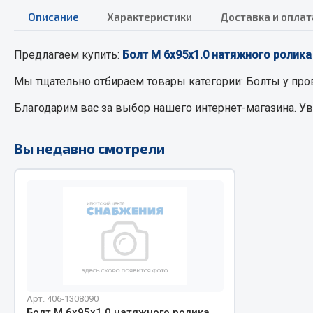
Описание
Характеристики
Доставка и оплат
РТИ
Автом
Предлагаем купить:
Болт М 6х95х1.0 натяжного ролика (
Кольца уплотнительные
Автоламп
Мы тщательно отбираем товары категории:
Болты
у про
Лента конвейерная
Блоки реле
Благодарим вас за выбор нашего интернет-магазина. У
Манжеты
Вилки наг
Паронит
Выключате
Вы недавно смотрели
Патрубки
клавишны
Прокладки
Выключате
Рукава высокого давления
Выключате
Изолента
Показать ещё
Весь раздел
Весь раздел
Арт. 406-1308090
Запча
Запчасти МАЗ
Болт М 6х95х1.0 натяжного ролика