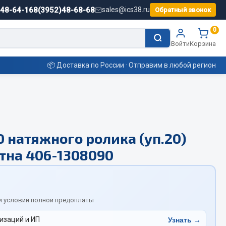
)48-64-16
8(3952)48-68-68
sales@ics38.ru
Обратный звонок
0
Войти
Корзина
📦 Доставка по России · Отправим в любой регион
Смазочные материалы
0 натяжного ролика (уп.20)
Масла
.Этна 406-1308090
Охладжающие жидкости
Технические жидкости
ьные
и условии полной предоплаты
изаций и ИП
Узнать →