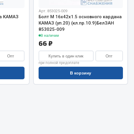
Сварочное оборудование
Сварочные материалы
Арт. 853025-009
на КАМАЗ
Болт М 16х42х1.5 основного кардана
КАМАЗ (уп.20) (кл.пр.10.9)БелЗАН
853025-009
В наличии
66 ₽
Опт
Купить в один клик
Опт
Весь раздел
при полной предоплате
В корзину
Автохимия
ы
3 ton
Abro
Agat auto
Alteco
Aвтосил