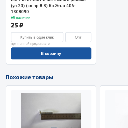
(уп.20) (кл.пр 8.8) Кр.Этна 406-
Двигатель
1308090
Система питания
В наличии
Мост задн
Подвеска
25 ₽
Система п
Тормозная система
Система вы
Двери
Купить в один клик
Опт
Система о
Окно ветровое
при полной предоплате
Сцепление
Двигатель
В корзину
Тормозная
Электрооборудование
Показать ещё
Похожие товары
Весь раздел
Весь раздел
Запча
Запчасти SHAANXI (SHACMAN)
Подвеска
Система питания
Двигатель
Тормозная система