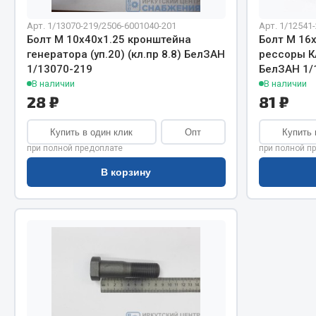
Система о
Колеса и шины
Сцепление
Система охлаждения
Арт. 1/13070-219/2506-6001040-201
Арт. 1/12541-
Болт М 10х40х1.25 кронштейна
Болт М 16
Ось перед
Подвеска
генератора (уп.20) (кл.пр 8.8) БелЗАН
рессоры КА
Тормозная
Кабина
1/13070-219
БелЗАН 1/
Электрооб
Оперение кабины
В наличии
В наличии
28 ₽
81 ₽
Показать ещё
Купить в один клик
Опт
Купить 
Весь раздел
Весь раздел
при полной предоплате
при полной п
В корзину
Подш
CUMMINS HAFFEN
Весь раздел
Весь раздел