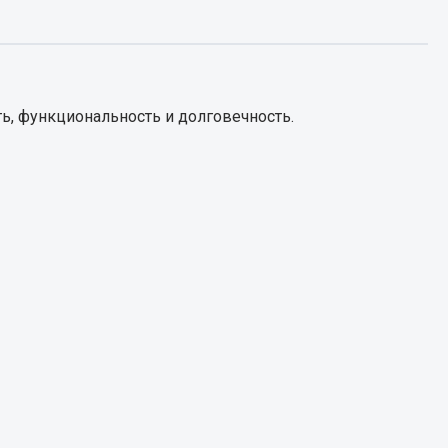
Запчасти КамАЗ
цепы
Двигатель
епов
ь, функциональность и долговечность.
Система питания
Система выпуска газа
Система охлаждения
Сцепление
Коробка передач
Коробка передач ZF
Показать ещё
Весь раздел
Запчасти HOWO