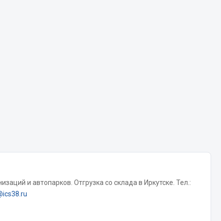
Chevron
Cosmo
Показать ещё
Весь раздел
Аккумуляторы
ТАВ
ЯМАЛ
Solite
ТЮМЕНЬ
OURSUN
заций и автопарков. Отгрузка со склада в Иркутске. Тел.:
FORVARD
@ics38.ru
DELТА