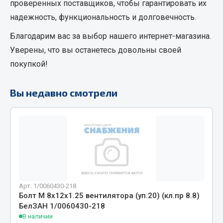
проверенных поставщиков, чтобы гарантировать их
Кольца стопорные
надежность, функциональность и долговечность.
Пресс-масленки
Благодарим вас за выбор нашего интернет-магазина.
Пробки
Уверены, что вы останетесь довольны своей
Пружины
покупкой!
Хомуты
Показать ещё
Вы недавно смотрели
Весь раздел
Соединительные элементы
Camozzi
Адаптеры и переходники
Арт. 1/0060430-218
Тройники
Болт М 8х12х1.25 вентилятора (уп.20) (кл.пр 8.8)
Трубки, муфты, гайки
БелЗАН 1/0060430-218
В наличии
Угольники