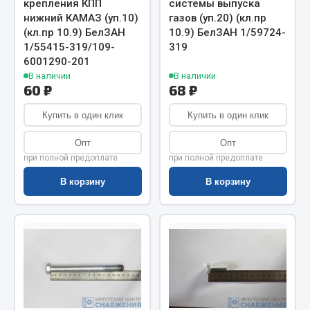
крепления КПП
системы выпуска
Весь раздел
нижний КАМАЗ (уп.10)
газов (уп.20) (кл.пр
(кл.пр 10.9) БелЗАН
10.9) БелЗАН 1/59724-
1/55415-319/109-
319
Цепи подъёмные
6001290-201
В наличии
В наличии
60 ₽
68 ₽
Весь раздел
Купить в один клик
Купить в один клик
РТИ
Опт
Опт
при полной предоплате
при полной предоплате
Кольца уплотнительные
В корзину
В корзину
Лента конвейерная
Манжеты
Паронит
Патрубки
Прокладки
Рукава высокого давления