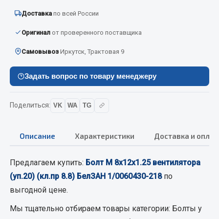
Вымпела
Доставка
по всей России
Показать ещё
Оригинал
от проверенного поставщика
Весь раздел
Самовывоз
Иркутск, Трактовая 9
Задать вопрос по товару менеджеру
Смазочные материалы
Масла
Поделиться:
VK
WA
TG
Охладжающие жидкости
Технические жидкости
Описание
Характеристики
Доставка и оплат
Весь раздел
Предлагаем купить:
Болт М 8х12х1.25 вентилятора
(уп.20) (кл.пр 8.8) БелЗАН 1/0060430-218
по
МЕТИЗЫ
выгодной цене.
Болты
Мы тщательно отбираем товары категории:
Болты
у
Гайки