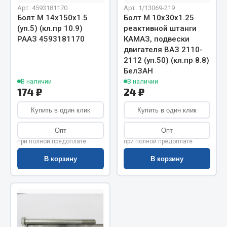
Показать ещё
Арт. 4593181170
Арт. 1/13069-219
Болт М 14х150х1.5
Болт М 10х30х1.25
Весь раздел
(уп.5) (кл.пр 10.9)
реактивной штанги
РААЗ 4593181170
КАМАЗ, подвески
двигателя ВАЗ 2110-
Автомобильная электрика
2112 (уп.50) (кл.пр 8.8)
БелЗАН
В наличии
В наличии
Автолампы
174 ₽
24 ₽
Блоки реле и предохранителей
Купить в один клик
Купить в один клик
Вилки нагрузочные
Выключатели и переключатели клавишные
Опт
Опт
Выключатели кнопочные
при полной предоплате
при полной предоплате
Выключатель массы
В корзину
В корзину
Изолента
Показать ещё
Весь раздел