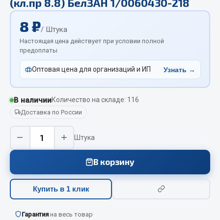
(кл.пр 8.8) БелЗАН 1/0060430-218
Отопители салона, подогреватели
8 ₽
Автономные воздушные отопители
/ Штука
Настоящая цена действует при условии полной
Жидкостные подогреватели
предоплаты
Отопители салона
Подогреватели тосола
Оптовая цена для организаций и ИП
Узнать →
Весь раздел
В наличии
Количество на складе: 116
Доставка по России
Автотовары
−
+
Штука
Автозвук
Автокаталоги
В корзину
Аксессуары автомобильные
Аптечки и знаки автомобильные
Купить в 1 клик
Брызговики
Вентиляторы кабины
Гарантия
на весь товар