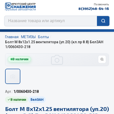
Позвонить
8(3952)48-64-16
Главная
МЕТИЗЫ
Болты
Болт М 8х12х1.25 вентилятора (уп.20) (кл.пр 8.8) БелЗАН
1/0060430-218
Цепи противоскольжения
В наличии
ЦЕПИ РОССИЯ
ЦЕПИ BOHU (Китай)
Изготовление цепей на колеса BOHU
QITONG
Арт.:
1/0060430-218
В наличии
БелЗАН
Весь раздел
Болт М 8х12х1.25 вентилятора (уп.20)