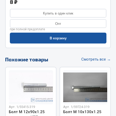
8 ₽
Фитинги
Штуцеры
Купить в один клик
Весь раздел
Опт
при полной предоплате
В корзину
Инструмент
Автомобильный инструмент
Похожие товары
Смотреть все →
Измерительный инструмент
Крепежный инструмент
Режущий инструмент
Силовое оборудование
Слесарный инструмент
Столярный инструмент
Показать ещё
Арт. 1/55415-319
Арт. 1/59724-319
Болт М 12х90х1.25
Болт М 10х130х1.25