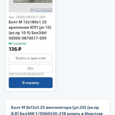
Запчасти на полуприцепы
Арт. 00000-0870017-009
Амортизаторы для полуприцепов
Болт М 12х180х1.25
крепления КПП (уп.10)
Весь раздел
(кл.пр 10.9) БелЗАН
00000-0870017-009
В наличии
Запчасти КамАЗ
136 ₽
Купить в один клик
Двигатель
Система питания
Опт
Система выпуска газа
при полной предоплате
Система охлаждения
В корзину
Сцепление
Коробка передач
Коробка передач ZF
Болт М 8х12х1.25 вентилятора (уп.20) (кл.пр
Показать ещё
8.8) БелЗАН 1/0060430-218 купить в Иркутске