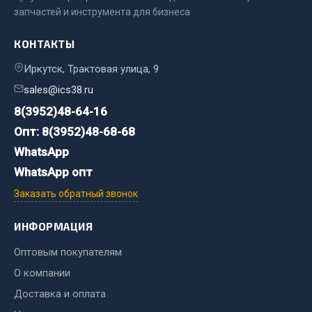
запчастей и инструмента для бизнеса
Двигатель
КОНТАКТЫ
Мост задний
Система питания
Иркутск, Трактовая улица, 9
Система выпуска газа
sales@ics38.ru
Система охлаждения
8(3952)48-64-16
Сцепление
Опт: 8(3952)48-68-68
Тормозная система
WhatsApp
Показать ещё
WhatsApp опт
Заказать обратный звонок
Весь раздел
ИНФОРМАЦИЯ
Запчасти ЯМЗ
Оптовым покупателям
О компании
Двигатель
Доставка и оплата
Система питания