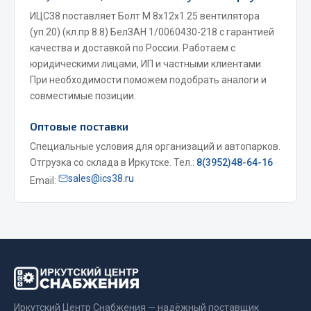
ИЦС38 поставляет Болт М 8х12х1.25 вентилятора
Весь раздел
(уп.20) (кл.пр 8.8) БелЗАН 1/0060430-218 с гарантией
качества и доставкой по России. Работаем с
Запчасти МАЗ
юридическими лицами, ИП и частными клиентами.
При необходимости поможем подобрать аналоги и
Система питания
совместимые позиции.
Подвеска
Оптовые поставки
Тормозная система
Специальные условия для организаций и автопарков.
Двери
Отгрузка со склада в Иркутске. Тел.:
8(3952)48-64-16
·
Окно ветровое
sales@ics38.ru
Email:
Двигатель
Электрооборудование
Показать ещё
Весь раздел
Запчасти Урал
Иркутский Центр Снабжения — надёжный поставщик