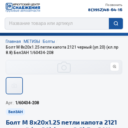
Позвонить
8(3952)48-64-16
Главная
МЕТИЗЫ
Болты
Болт М 8х20х1.25 петли капота 2121 черный (уп.20) (кл.пр
8.8) БелЗАН 1/60434-208
Цепи противоскольжения
ЦЕПИ РОССИЯ
ЦЕПИ BOHU (Китай)
Изготовление цепей на колеса BOHU
QITONG
Арт.:
1/60434-208
БелЗАН
Весь раздел
Болт М 8х20х1.25 петли капота 2121