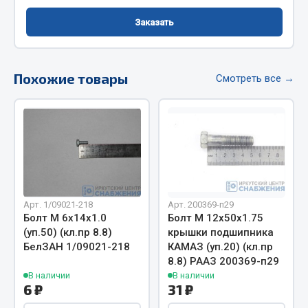
Фитинги
Заказать
Штуцеры
Весь раздел
Похожие товары
Смотреть все →
Инструмент
Автомобильный инструмент
Измерительный инструмент
Крепежный инструмент
Режущий инструмент
Арт. 1/09021-218
Арт. 200369-п29
Болт М 6х14х1.0
Болт М 12х50х1.75
Силовое оборудование
(уп.50) (кл.пр 8.8)
крышки подшипника
Слесарный инструмент
БелЗАН 1/09021-218
КАМАЗ (уп.20) (кл.пр
Столярный инструмент
8.8) РААЗ 200369-п29
В наличии
В наличии
Показать ещё
6 ₽
31 ₽