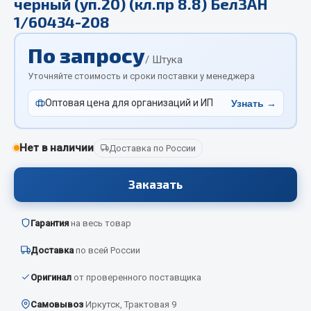
черный (уп.20) (кл.пр 8.8) БелЗАН
Отопители салона, подогреватели
1/60434-208
Автономные воздушные отопители
По запросу
/ Штука
Жидкостные подогреватели
Уточняйте стоимость и сроки поставки у менеджера
Отопители салона
Подогреватели тосола
Оптовая цена для организаций и ИП
Узнать →
Весь раздел
Нет в наличии
Доставка по России
Автотовары
Заказать
Автозвук
Гарантия
на весь товар
Автокаталоги
Аксессуары автомобильные
Доставка
по всей России
Аптечки и знаки автомобильные
Оригинал
от проверенного поставщика
Брызговики
Вентиляторы кабины
Самовывоз
Иркутск, Трактовая 9