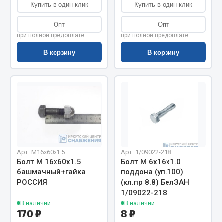
Весь раздел
Купить в один клик
Купить в один клик
Опт
Опт
Цепи подъёмные
при полной предоплате
при полной предоплате
В корзину
В корзину
Весь раздел
РТИ
Кольца уплотнительные
Лента конвейерная
Манжеты
Арт. М16х60х1.5
Арт. 1/09022-218
Болт М 16х60х1.5
Болт М 6х16х1.0
Паронит
башмачный+гайка
поддона (уп.100)
Патрубки
РОССИЯ
(кл.пр 8.8) БелЗАН
Прокладки
1/09022-218
В наличии
В наличии
Рукава высокого давления
170 ₽
8 ₽