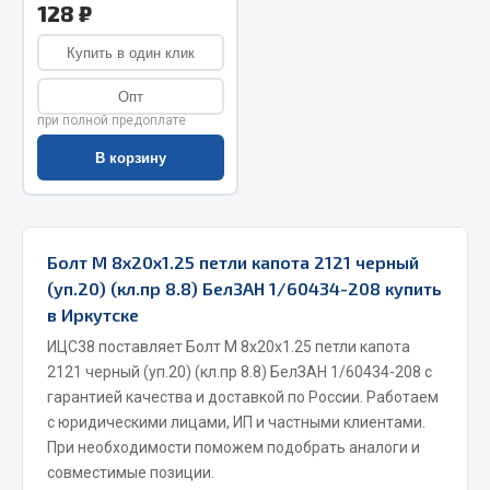
128 ₽
Запчасти на полуприцепы
Купить в один клик
Амортизаторы для полуприцепов
Опт
при полной предоплате
Весь раздел
В корзину
Запчасти КамАЗ
Двигатель
Болт М 8х20х1.25 петли капота 2121 черный
Система питания
(уп.20) (кл.пр 8.8) БелЗАН 1/60434-208 купить
Система выпуска газа
в Иркутске
Система охлаждения
ИЦС38 поставляет Болт М 8х20х1.25 петли капота
Сцепление
2121 черный (уп.20) (кл.пр 8.8) БелЗАН 1/60434-208 с
гарантией качества и доставкой по России. Работаем
Коробка передач
с юридическими лицами, ИП и частными клиентами.
Коробка передач ZF
При необходимости поможем подобрать аналоги и
Показать ещё
совместимые позиции.