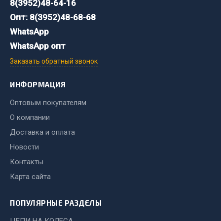
8(3952)48-64-16
Опт: 8(3952)48-68-68
Двигатель
WhatsApp
Мост задний
WhatsApp опт
Система питания
Система выпуска газа
Заказать обратный звонок
Система охлаждения
ИНФОРМАЦИЯ
Сцепление
Тормозная система
Оптовым покупателям
О компании
Показать ещё
Доставка и оплата
Весь раздел
Новости
Контакты
Запчасти ЯМЗ
Карта сайта
Двигатель
ПОПУЛЯРНЫЕ РАЗДЕЛЫ
Система питания