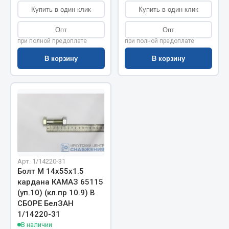
Показать ещё
Купить в один клик
Купить в один клик
Весь раздел
Опт
Опт
при полной предоплате
при полной предоплате
Автомобильная электрика
В корзину
В корзину
Автолампы
Блоки реле и предохранителей
Вилки нагрузочные
Выключатели и переключатели клавишные
Выключатели кнопочные
Выключатель массы
Арт. 1/14220-31
Изолента
Болт М 14х55х1.5
кардана КАМАЗ 65115
Показать ещё
(уп.10) (кл.пр 10.9) В
СБОРЕ БелЗАН
Весь раздел
1/14220-31
В наличии