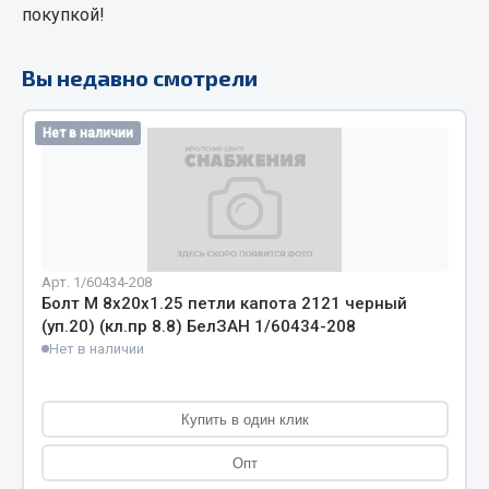
покупкой!
Кольца стопорные
Пресс-масленки
Вы недавно смотрели
Пробки
Пружины
Нет в наличии
Хомуты
Показать ещё
Весь раздел
Арт. 1/60434-208
Болт М 8х20х1.25 петли капота 2121 черный
Соединительные элементы
(уп.20) (кл.пр 8.8) БелЗАН 1/60434-208
Нет в наличии
Camozzi
Адаптеры и переходники
Купить в один клик
Тройники
Трубки, муфты, гайки
Опт
Угольники