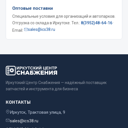
Оптовые поставки
Весь раздел
Специальные условия для организаций и автопарков.
Отгрузка со склада в Иркутске. Тел.:
8(3952)48-64-16
·
Запчасти МАЗ
sales@ics38.ru
Email:
Система питания
Подвеска
Тормозная система
Двери
Окно ветровое
Двигатель
Иркутский Центр Снабжения — надёжный поставщик
Электрооборудование
запчастей и инструмента для бизнеса
Показать ещё
КОНТАКТЫ
Весь раздел
Иркутск, Трактовая улица, 9
sales@ics38.ru
Запчасти Урал