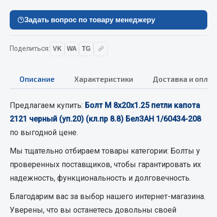
Вымпела
Задать вопрос по товару менеджеру
Показать ещё
Весь раздел
Поделиться:
VK
WA
TG
Смазочные материалы
Описание
Характеристики
Доставка и оплат
Масла
Предлагаем купить:
Болт М 8х20х1.25 петли капота
Охладжающие жидкости
2121 черный (уп.20) (кл.пр 8.8) БелЗАН 1/60434-208
Технические жидкости
по выгодной цене.
Весь раздел
Мы тщательно отбираем товары категории:
Болты
у
проверенных поставщиков, чтобы гарантировать их
надежность, функциональность и долговечность.
МЕТИЗЫ
Благодарим вас за выбор нашего интернет-магазина.
Болты
Уверены, что вы останетесь довольны своей
Гайки