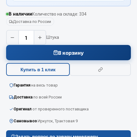
Вымпела
В наличии
Количество на складе: 334
Показать ещё
Доставка по России
Весь раздел
−
+
Штука
Смазочные материалы
В корзину
Масла
Купить в 1 клик
Охладжающие жидкости
Технические жидкости
Гарантия
на весь товар
Весь раздел
Доставка
по всей России
Оригинал
от проверенного поставщика
МЕТИЗЫ
Самовывоз
Иркутск, Трактовая 9
Болты
Гайки
Задать вопрос по товару менеджеру