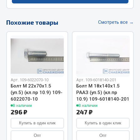
Весь раздел
Похожие товары
Цепи подъёмные
Смотреть все →
Весь раздел
РТИ
Кольца уплотнительные
Арт. 109-6022070-10
Арт. 109-6018140-201
Болт М 22х70х1.5
Болт М 18х140х1.5
Лента конвейерная
(уп.5) (кл.пр 10.9) 109-
РААЗ (уп.5) (кл.пр
Манжеты
6022070-10
10.9) 109-6018140-201
Паронит
В наличии
В наличии
296 ₽
247 ₽
Патрубки
Прокладки
Купить в один клик
Купить в один клик
Рукава высокого давления
Опт
Опт