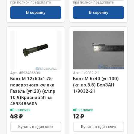
Показать ещё
при полной предоплате
при полной предоплате
В корзину
В корзину
Весь раздел
Автомобильная электрика
Автолампы
Блоки реле и предохранителей
Вилки нагрузочные
Арт. 4593486606
Арт. 1/9032-21
Выключатели и переключатели клавишные
Болт М 12х60х1.75
Болт М 6х40 (уп.100)
Выключатели кнопочные
поворотного кулака
(кл.пр.8.8) БелЗАН
Выключатель массы
Газель (уп.20) (кл.пр
1/9032-21
10.9)Красная Этна
Изолента
4593486606
Показать ещё
В наличии
В наличии
48 ₽
12 ₽
Весь раздел
Купить в один клик
Купить в один клик