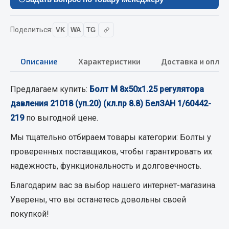
Кольца стопорные
Пресс-масленки
Поделиться:
VK
WA
TG
Пробки
Пружины
Описание
Характеристики
Доставка и оплат
Хомуты
Показать ещё
Предлагаем купить:
Болт М 8х50х1.25 регулятора
давления 21018 (уп.20) (кл.пр 8.8) БелЗАН 1/60442-
Весь раздел
219
по выгодной цене.
Мы тщательно отбираем товары категории:
Болты
у
Соединительные элементы
проверенных поставщиков, чтобы гарантировать их
надежность, функциональность и долговечность.
Camozzi
Адаптеры и переходники
Благодарим вас за выбор нашего интернет-магазина.
Тройники
Уверены, что вы останетесь довольны своей
Трубки, муфты, гайки
покупкой!
Угольники