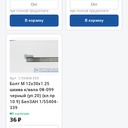
Опт
Опт
Запчасти на полуприцепы
при полной предоплате
при полной предоплате
В корзину
В корзину
Амортизаторы для полуприцепов
Весь раздел
Запчасти КамАЗ
Двигатель
Система питания
Арт. 1/55404-339
Система выпуска газа
Болт М 12х30х1.25
Система охлаждения
шкива к/вала 08-099
черный (уп.20) (кл.пр
Сцепление
10.9) БелЗАН 1/55404-
Коробка передач
339
Коробка передач ZF
В наличии
36 ₽
Показать ещё