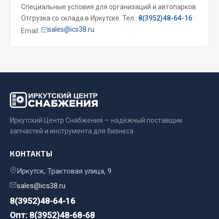
Специальные условия для организаций и автопарков.
Отгрузка со склада в Иркутске. Тел.:
8(3952)48-64-16
·
Двигатель
sales@ics38.ru
Email:
Мост задний
Система питания
Система выпуска газа
Система охлаждения
Сцепление
Тормозная система
Показать ещё
Иркутский Центр Снабжения — надёжный поставщик
запчастей и инструмента для бизнеса
Весь раздел
КОНТАКТЫ
Запчасти ЯМЗ
Иркутск, Трактовая улица, 9
sales@ics38.ru
Двигатель
8(3952)48-64-16
Система питания
Опт: 8(3952)48-68-68