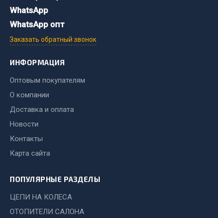
Система выпуска газа
WhatsApp
Система охлаждения
WhatsApp опт
Коробка передач
Заказать обратный звонок
Рулевое управление
Тормозная система
ИНФОРМАЦИЯ
Показать ещё
Оптовым покупателям
О компании
Весь раздел
Доставка и оплата
Новости
Запчасти HOWO
Контакты
Тормозная система
Карта сайта
Двигатель
Подвеска
ПОПУЛЯРНЫЕ РАЗДЕЛЫ
Система питания
ЦЕПИ НА КОЛЕСА
Система выпуска газа
ОТОПИТЕЛИ САЛОНА
Система охлаждения