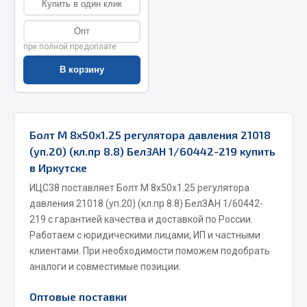
Купить в один клик
Весь раздел
Опт
при полной предоплате
Запчасти МАЗ
В корзину
Система питания
Подвеска
Тормозная система
Болт М 8х50х1.25 регулятора давления 21018
Двери
(уп.20) (кл.пр 8.8) БелЗАН 1/60442-219 купить
в Иркутске
Окно ветровое
Двигатель
ИЦС38 поставляет Болт М 8х50х1.25 регулятора
давления 21018 (уп.20) (кл.пр 8.8) БелЗАН 1/60442-
Электрооборудование
219 с гарантией качества и доставкой по России.
Показать ещё
Работаем с юридическими лицами, ИП и частными
клиентами. При необходимости поможем подобрать
Весь раздел
аналоги и совместимые позиции.
Оптовые поставки
Запчасти Урал