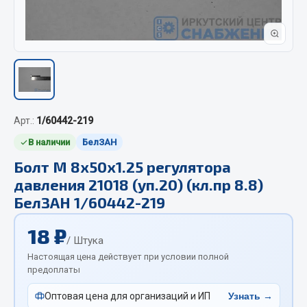
Отопители салона, подогреватели
Автономные воздушные отопители
Жидкостные подогреватели
Отопители салона
Подогреватели тосола
Арт.:
1/60442-219
Весь раздел
В наличии
БелЗАН
Болт М 8х50х1.25 регулятора
Автотовары
давления 21018 (уп.20) (кл.пр 8.8)
БелЗАН 1/60442-219
Автозвук
Автокаталоги
18 ₽
/ Штука
Аксессуары автомобильные
Настоящая цена действует при условии полной
Аптечки и знаки автомобильные
предоплаты
Брызговики
Оптовая цена для организаций и ИП
Узнать →
Вентиляторы кабины