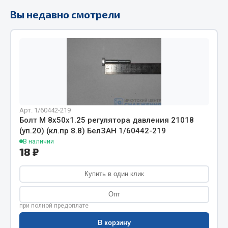
Фитинги
Вы недавно смотрели
Штуцеры
Весь раздел
Инструмент
Автомобильный инструмент
Арт. 1/60442-219
Болт М 8х50х1.25 регулятора давления 21018
Измерительный инструмент
(уп.20) (кл.пр 8.8) БелЗАН 1/60442-219
Крепежный инструмент
В наличии
Режущий инструмент
18 ₽
Силовое оборудование
Купить в один клик
Слесарный инструмент
Столярный инструмент
Опт
при полной предоплате
Показать ещё
В корзину