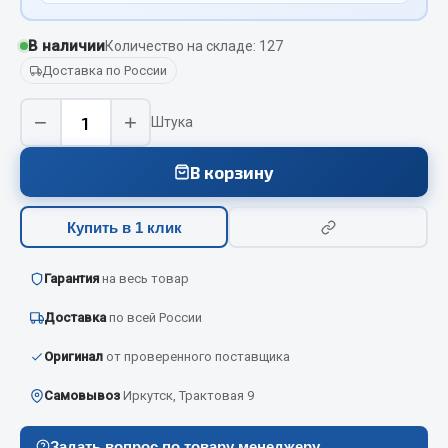
Вымпела
В наличии
Количество на складе: 127
Показать ещё
Доставка по России
Весь раздел
−
+
Штука
Смазочные материалы
В корзину
Масла
Купить в 1 клик
Охладжающие жидкости
Технические жидкости
Гарантия
на весь товар
Весь раздел
Доставка
по всей России
Оригинал
от проверенного поставщика
МЕТИЗЫ
Самовывоз
Иркутск, Трактовая 9
Болты
Гайки
Задать вопрос по товару менеджеру