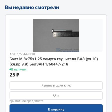
Фитинги
Вы недавно смотрели
Штуцеры
Весь раздел
Инструмент
Автомобильный инструмент
Арт. 1/60447-218
Болт М 8х75х1.25 хомута глушителя ВАЗ (уп.10)
Измерительный инструмент
(кл.пр 8.8) БелЗАН 1/60447-218
Крепежный инструмент
В наличии
Режущий инструмент
25 ₽
Силовое оборудование
Купить в один клик
Слесарный инструмент
Столярный инструмент
Опт
при полной предоплате
Показать ещё
В корзину