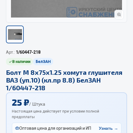
Отопители салона, подогреватели
Автономные воздушные отопители
Жидкостные подогреватели
Отопители салона
Подогреватели тосола
Арт.:
1/60447-218
Весь раздел
В наличии
БелЗАН
Болт М 8х75х1.25 хомута глушителя
Автотовары
ВАЗ (уп.10) (кл.пр 8.8) БелЗАН
1/60447-218
Автозвук
Автокаталоги
25 ₽
/ Штука
Аксессуары автомобильные
Настоящая цена действует при условии полной
Аптечки и знаки автомобильные
предоплаты
Брызговики
Оптовая цена для организаций и ИП
Узнать →
Вентиляторы кабины