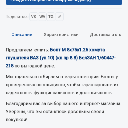
Кольца стопорные
Пресс-масленки
Поделиться:
VK
WA
TG
Пробки
Пружины
Описание
Характеристики
Доставка и оплат
Хомуты
Показать ещё
Предлагаем купить:
Болт М 8х75х1.25 хомута
глушителя ВАЗ (уп.10) (кл.пр 8.8) БелЗАН 1/60447-
Весь раздел
218
по выгодной цене.
Мы тщательно отбираем товары категории:
Болты
у
Соединительные элементы
проверенных поставщиков, чтобы гарантировать их
надежность, функциональность и долговечность.
Camozzi
Адаптеры и переходники
Благодарим вас за выбор нашего интернет-магазина.
Тройники
Уверены, что вы останетесь довольны своей
Трубки, муфты, гайки
покупкой!
Угольники