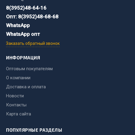
Система выпуска газа
8(3952)48-64-16
Система охлаждения
Опт: 8(3952)48-68-68
Коробка передач
WhatsApp
Рулевое управление
WhatsApp опт
Тормозная система
Заказать обратный звонок
Показать ещё
ИНФОРМАЦИЯ
Весь раздел
Оптовым покупателям
О компании
Запчасти HOWO
Доставка и оплата
Тормозная система
Новости
Двигатель
Контакты
Подвеска
Карта сайта
Система питания
Система выпуска газа
ПОПУЛЯРНЫЕ РАЗДЕЛЫ
Система охлаждения