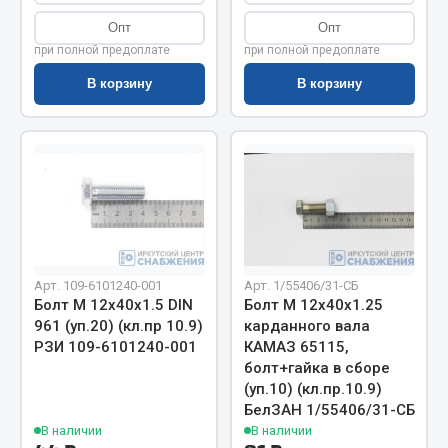
Показать ещё
Опт
Опт
Весь раздел
при полной предоплате
при полной предоплате
В корзину
В корзину
Автомобильная электрика
Автолампы
Блоки реле и предохранителей
Вилки нагрузочные
Выключатели и переключатели клавишные
Выключатели кнопочные
Арт. 109-6101240-001
Арт. 1/55406/31-СБ
Выключатель массы
Болт М 12х40х1.5 DIN
Болт М 12х40х1.25
961 (уп.20) (кл.пр 10.9)
карданного вала
Изолента
РЗИ 109-6101240-001
КАМАЗ 65115,
Показать ещё
болт+гайка в сборе
(уп.10) (кл.пр.10.9)
БелЗАН 1/55406/31-СБ
Весь раздел
В наличии
В наличии