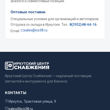
аналоги и совместимые позиции.
Двигатель
Оптовые поставки
Мост задний
Специальные условия для организаций и автопарков.
Система питания
Отгрузка со склада в Иркутске. Тел.:
8(3952)48-64-16
·
Система выпуска газа
sales@ics38.ru
Email:
Система охлаждения
Сцепление
Тормозная система
Показать ещё
Весь раздел
Иркутский Центр Снабжения — надёжный поставщик
запчастей и инструмента для бизнеса
Запчасти ЯМЗ
КОНТАКТЫ
Двигатель
Иркутск, Трактовая улица, 9
Система питания
sales@ics38.ru