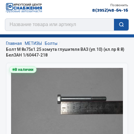
Позвонить
8(3952)48-64-16
Главная
МЕТИЗЫ
Болты
Болт М 8х75х1.25 хомута глушителя ВАЗ (уп.10) (кл.пр 8.8)
БелЗАН 1/60447-218
Цепи противоскольжения
В наличии
ЦЕПИ РОССИЯ
ЦЕПИ BOHU (Китай)
Изготовление цепей на колеса BOHU
QITONG
Весь раздел