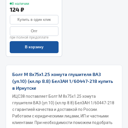
В наличии
Весь раздел
124 ₽
Купить в один клик
Запчасти МАЗ
Опт
при полной предоплате
Система питания
Подвеска
В корзину
Тормозная система
Двери
Окно ветровое
Болт М 8х75х1.25 хомута глушителя ВАЗ
Двигатель
(уп.10) (кл.пр 8.8) БелЗАН 1/60447-218 купить
Электрооборудование
в Иркутске
Показать ещё
ИЦС38 поставляет Болт М 8х75х1.25 хомута
глушителя ВАЗ (уп.10) (кл.пр 8.8) БелЗАН 1/60447-218
Весь раздел
с гарантией качества и доставкой по России.
Работаем с юридическими лицами, ИП и частными
клиентами. При необходимости поможем подобрать
Запчасти Урал