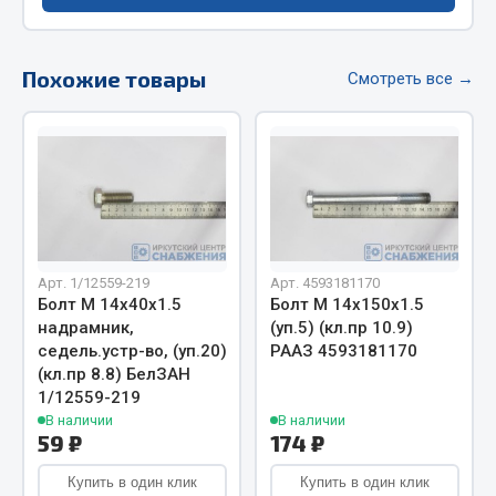
Весь раздел
Похожие товары
Цепи подъёмные
Смотреть все →
Весь раздел
РТИ
Кольца уплотнительные
Арт. 1/12559-219
Арт. 4593181170
Болт М 14х40х1.5
Болт М 14х150х1.5
Лента конвейерная
надрамник,
(уп.5) (кл.пр 10.9)
Манжеты
седель.устр-во, (уп.20)
РААЗ 4593181170
Паронит
(кл.пр 8.8) БелЗАН
Патрубки
1/12559-219
В наличии
В наличии
Прокладки
59 ₽
174 ₽
Рукава высокого давления
Купить в один клик
Купить в один клик