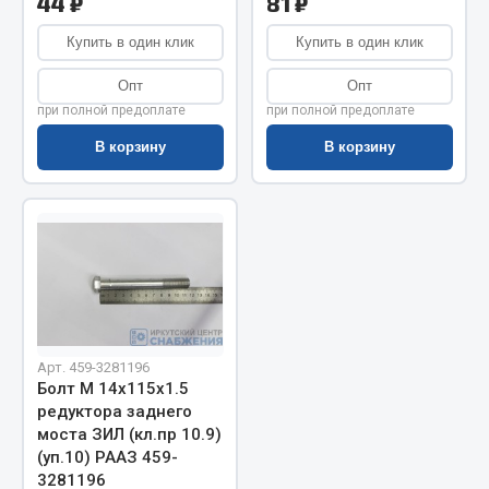
44 ₽
81 ₽
Запчасти на полуприцепы
Купить в один клик
Купить в один клик
Амортизаторы для полуприцепов
Опт
Опт
при полной предоплате
при полной предоплате
Весь раздел
В корзину
В корзину
Запчасти КамАЗ
Двигатель
Система питания
Система выпуска газа
Система охлаждения
Арт. 459-3281196
Сцепление
Болт М 14х115х1.5
Коробка передач
редуктора заднего
Коробка передач ZF
моста ЗИЛ (кл.пр 10.9)
(уп.10) РААЗ 459-
Показать ещё
3281196