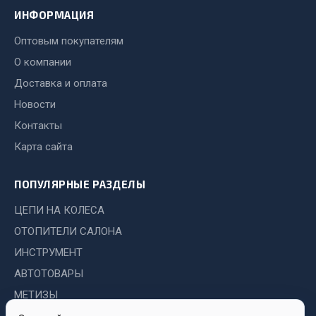
Система выпуска газа
ИНФОРМАЦИЯ
Система охлаждения
Оптовым покупателям
Коробка передач
Рулевое управление
О компании
Тормозная система
Доставка и оплата
Новости
Показать ещё
Контакты
Весь раздел
Карта сайта
Запчасти HOWO
ПОПУЛЯРНЫЕ РАЗДЕЛЫ
ЦЕПИ НА КОЛЕСА
Тормозная система
ОТОПИТЕЛИ САЛОНА
Двигатель
ИНСТРУМЕНТ
Подвеска
АВТОТОВАРЫ
Система питания
Система выпуска газа
МЕТИЗЫ
Система охлаждения