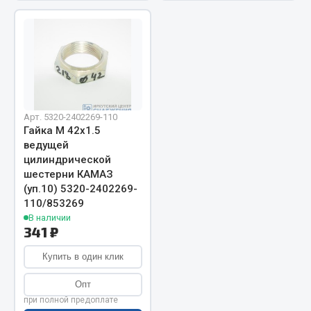
Запчасти на полуприцепы
Амортизаторы для полуприцепов
Весь раздел
Арт. 5320-2402269-110
Запчасти КамАЗ
Гайка М 42х1.5
ведущей
цилиндрической
Двигатель
шестерни КАМАЗ
Система питания
(уп.10) 5320-2402269-
Система выпуска газа
110/853269
Система охлаждения
В наличии
341 ₽
Сцепление
Коробка передач
Купить в один клик
Коробка передач ZF
Опт
Показать ещё
при полной предоплате