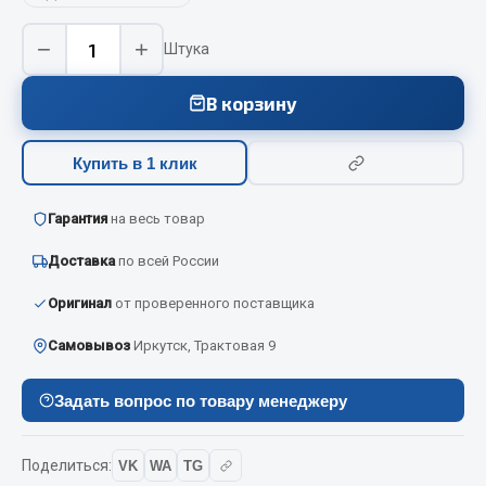
Вымпела
−
+
Штука
Показать ещё
В корзину
Весь раздел
Купить в 1 клик
Смазочные материалы
Гарантия
на весь товар
Масла
Охладжающие жидкости
Доставка
по всей России
Технические жидкости
Оригинал
от проверенного поставщика
Весь раздел
Самовывоз
Иркутск, Трактовая 9
МЕТИЗЫ
Задать вопрос по товару менеджеру
Болты
Поделиться:
VK
WA
TG
Гайки