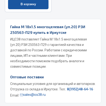
В корзину
Весь раздел
Запчасти МАЗ
Гайка М 18х1.5 многоцелевая (уп.20) РЗИ
250563-П29 купить в Иркутске
Система питания
Подвеска
ИЦС38 поставляет Гайка М 18х1.5 многоцелевая
(уп.20) РЗИ 250563-П29 с гарантией качества и
Тормозная система
доставкой по России. Работаем с юридическими
Двери
лицами, ИП и частными клиентами. При
Окно ветровое
необходимости поможем подобрать аналоги и
Двигатель
совместимые позиции.
Электрооборудование
Оптовые поставки
Показать ещё
Специальные условия для организаций и автопарков.
Отгрузка со склада в Иркутске. Тел.:
8(3952)48-64-16
·
Весь раздел
sales@ics38.ru
Email:
Запчасти Урал