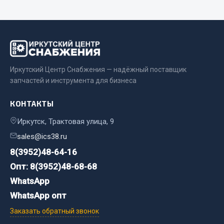
Двигатель
Мост задний
Система питания
Система выпуска газа
Иркутский Центр Снабжения — надёжный поставщик
Система охлаждения
запчастей и инструмента для бизнеса
Сцепление
Тормозная система
КОНТАКТЫ
Показать ещё
Иркутск, Трактовая улица, 9
sales@ics38.ru
Весь раздел
8(3952)48-64-16
Опт: 8(3952)48-68-68
Запчасти ЯМЗ
WhatsApp
WhatsApp опт
Двигатель
Заказать обратный звонок
Система питания