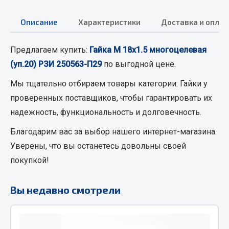
Кольца стопорные
Описание
Характеристики
Доставка и оплат
Пресс-масленки
Пробки
Предлагаем купить:
Гайка М 18х1.5 многоцелевая
Пружины
(уп.20) РЗИ 250563-П29
по выгодной цене.
Хомуты
Мы тщательно отбираем товары категории:
Гайки
у
Показать ещё
проверенных поставщиков, чтобы гарантировать их
Весь раздел
надежность, функциональность и долговечность.
Благодарим вас за выбор нашего интернет-магазина.
Соединительные элементы
Уверены, что вы останетесь довольны своей
покупкой!
Camozzi
Адаптеры и переходники
Вы недавно смотрели
Тройники
Трубки, муфты, гайки
Угольники