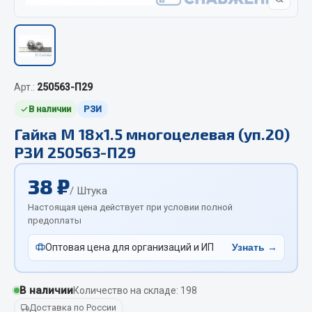
Отопители салона, подогреватели
Автономные воздушные отопители
Жидкостные подогреватели
Отопители салона
Арт.:
250563-П29
Подогреватели тосола
В наличии
РЗИ
Весь раздел
Гайка М 18х1.5 многоцелевая (уп.20)
РЗИ 250563-П29
Автотовары
38 ₽
/ Штука
Автозвук
Настоящая цена действует при условии полной
предоплаты
Автокаталоги
Аксессуары автомобильные
Оптовая цена для организаций и ИП
Узнать →
Аптечки и знаки автомобильные
Брызговики
В наличии
Количество на складе: 198
Вентиляторы кабины
Доставка по России