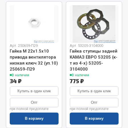
Показать ещё
Весь раздел
Автомобильная электрика
Арт. 250659-П29
Арт. 53205-3104000
Автолампы
Гайка М 22х1.5х10
Гайка ступицы задней
Блоки реле и предохранителей
привода вентилятора
КАМАЗ ЕВРО 53205 (к-
низкая ключ 32 (уп.10)
т из 4-х) 53205-
Вилки нагрузочные
250659-П29
3104000
Выключатели и переключатели клавишные
В наличии
В наличии
Выключатели кнопочные
34 ₽
775 ₽
Выключатель массы
Купить в один клик
Купить в один клик
Изолента
Опт
Опт
Показать ещё
при полной предоплате
при полной предоплате
Весь раздел
В корзину
В корзину