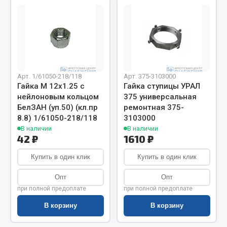
Весь раздел
Цепи подъёмные
Весь раздел
Арт. 1/61050-218/118
Арт. 375-3103000
Гайка М 12х1.25 с
Гайка ступицы УРАЛ
нейлоновым кольцом
375 универсальная
РТИ
БелЗАН (уп.50) (кл.пр
ремонтная 375-
8.8) 1/61050-218/118
3103000
Кольца уплотнительные
В наличии
В наличии
42 ₽
1610 ₽
Лента конвейерная
Манжеты
Купить в один клик
Купить в один клик
Паронит
Опт
Опт
Патрубки
при полной предоплате
при полной предоплате
Прокладки
В корзину
В корзину
Рукава высокого давления