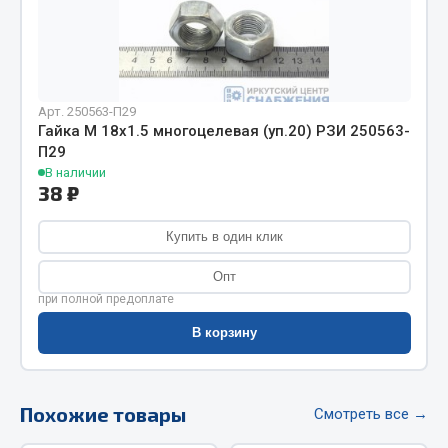
Фитинги
Штуцеры
Весь раздел
Арт. 250563-П29
Гайка М 18х1.5 многоцелевая (уп.20) РЗИ 250563-
П29
Инструмент
В наличии
38 ₽
Автомобильный инструмент
Измерительный инструмент
Купить в один клик
Крепежный инструмент
Опт
Режущий инструмент
при полной предоплате
Силовое оборудование
В корзину
Слесарный инструмент
Столярный инструмент
Показать ещё
Похожие товары
Смотреть все →