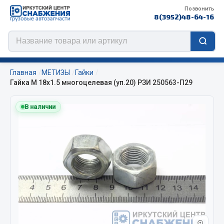
Позвонить
8(3952)48-64-16
Главная
МЕТИЗЫ
Гайки
Гайка М 18х1.5 многоцелевая (уп.20) РЗИ 250563-П29
В наличии
Цепи противоскольжения
ЦЕПИ РОССИЯ
ЦЕПИ BOHU (Китай)
Изготовление цепей на колеса BOHU
QITONG
Весь раздел