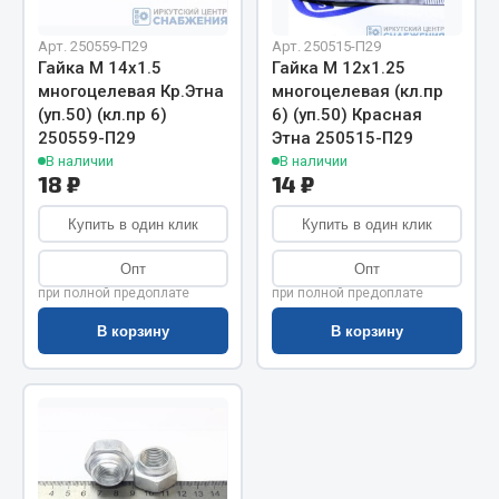
Показать ещё
Арт. 250559-П29
Арт. 250515-П29
Весь раздел
Гайка М 14х1.5
Гайка М 12х1.25
многоцелевая Кр.Этна
многоцелевая (кл.пр
(уп.50) (кл.пр 6)
6) (уп.50) Красная
Автомобильная электрика
250559-П29
Этна 250515-П29
В наличии
В наличии
18 ₽
14 ₽
Автолампы
Блоки реле и предохранителей
Купить в один клик
Купить в один клик
Вилки нагрузочные
Опт
Опт
Выключатели и переключатели клавишные
при полной предоплате
при полной предоплате
Выключатели кнопочные
В корзину
В корзину
Выключатель массы
Изолента
Показать ещё
Весь раздел