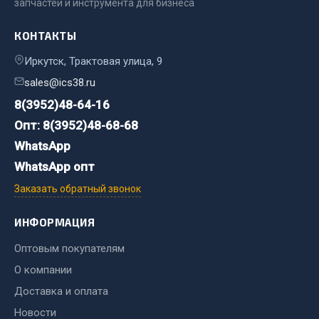
запчастей и инструмента для бизнеса
Двигатель
КОНТАКТЫ
Мост задний
Иркутск, Трактовая улица, 9
Система питания
sales@ics38.ru
Система выпуска газа
8(3952)48-64-16
Система охлаждения
Опт: 8(3952)48-68-68
Сцепление
Тормозная система
WhatsApp
WhatsApp опт
Показать ещё
Заказать обратный звонок
Весь раздел
ИНФОРМАЦИЯ
Оптовым покупателям
Запчасти ЯМЗ
О компании
Двигатель
Доставка и оплата
Система питания
Новости