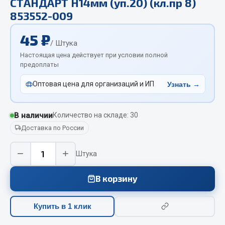
СТАНДАРТ Н14мм (уп.20) (кл.пр 8)
Отопители салона, подогреватели
853552-009
Автономные воздушные отопители
45 ₽
/ Штука
Жидкостные подогреватели
Настоящая цена действует при условии полной
Отопители салона
предоплаты
Подогреватели тосола
Оптовая цена для организаций и ИП
Узнать →
Весь раздел
В наличии
Количество на складе: 30
Автотовары
Доставка по России
Автозвук
−
+
Штука
Автокаталоги
Аксессуары автомобильные
В корзину
Аптечки и знаки автомобильные
Брызговики
Купить в 1 клик
Вентиляторы кабины