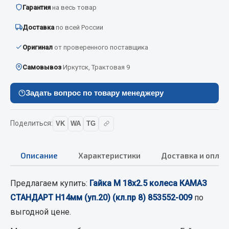
Вымпела
Гарантия
на весь товар
Показать ещё
Доставка
по всей России
Оригинал
от проверенного поставщика
Весь раздел
Самовывоз
Иркутск, Трактовая 9
Смазочные материалы
Задать вопрос по товару менеджеру
Масла
Охладжающие жидкости
Поделиться:
VK
WA
TG
Технические жидкости
Описание
Характеристики
Доставка и оплат
Весь раздел
Предлагаем купить:
Гайка М 18х2.5 колеса КАМАЗ
МЕТИЗЫ
СТАНДАРТ Н14мм (уп.20) (кл.пр 8) 853552-009
по
выгодной цене.
Болты
Гайки