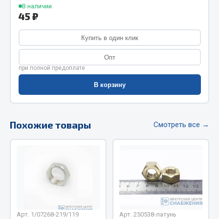
В наличии
Фитинги
45 ₽
Штуцеры
Купить в один клик
Весь раздел
Опт
при полной предоплате
Инструмент
В корзину
Автомобильный инструмент
Измерительный инструмент
Похожие товары
Смотреть все →
Крепежный инструмент
Режущий инструмент
Силовое оборудование
Слесарный инструмент
Столярный инструмент
Показать ещё
Арт. 1/07268-219/119
Арт. 250538-латунь