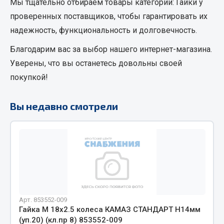
Мы тщательно отбираем товары категории:
Гайки
у
Кольца стопорные
проверенных поставщиков, чтобы гарантировать их
Пресс-масленки
надежность, функциональность и долговечность.
Пробки
Благодарим вас за выбор нашего интернет-магазина.
Пружины
Уверены, что вы останетесь довольны своей
Хомуты
покупкой!
Показать ещё
Вы недавно смотрели
Весь раздел
Соединительные элементы
Camozzi
Адаптеры и переходники
Тройники
Арт. 853552-009
Трубки, муфты, гайки
Гайка М 18х2.5 колеса КАМАЗ СТАНДАРТ Н14мм
(уп.20) (кл.пр 8) 853552-009
Угольники