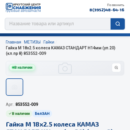
Позвонить
8(3952)48-64-16
Главная
МЕТИЗЫ
Гайки
Гайка М 18х2.5 колеса КАМАЗ СТАНДАРТ Н14мм (уп.20)
(кл.пр 8) 853552-009
Цепи противоскольжения
В наличии
ЦЕПИ РОССИЯ
ЦЕПИ BOHU (Китай)
Изготовление цепей на колеса BOHU
QITONG
Арт.:
853552-009
В наличии
БелЗАН
Весь раздел
Гайка М 18х2.5 колеса КАМАЗ