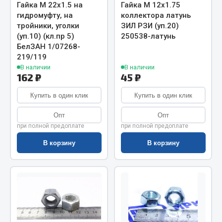
Весь раздел
Гайка М 22х1.5 на
Гайка М 12х1.75
гидромуфту, на
коллектора латунь
тройники, уголки
ЗИЛ РЗИ (уп.20)
Цепи подъёмные
(уп.10) (кл.пр 5)
250538-латунь
БелЗАН 1/07268-
219/119
Весь раздел
В наличии
В наличии
162 ₽
45 ₽
Купить в один клик
Купить в один клик
РТИ
Опт
Опт
Кольца уплотнительные
при полной предоплате
при полной предоплате
Лента конвейерная
В корзину
В корзину
Манжеты
Паронит
Патрубки
Прокладки
Рукава высокого давления