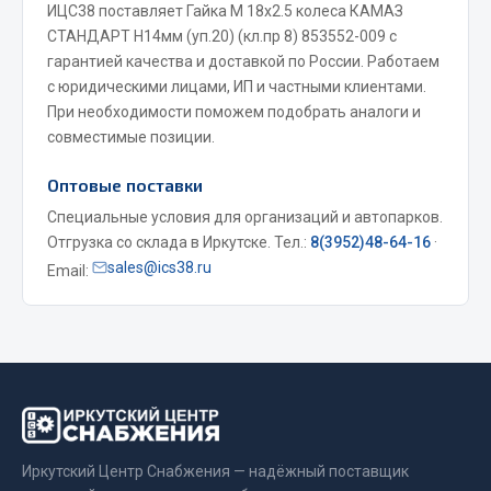
ИЦС38 поставляет Гайка М 18х2.5 колеса КАМАЗ
Весь раздел
СТАНДАРТ Н14мм (уп.20) (кл.пр 8) 853552-009 с
гарантией качества и доставкой по России. Работаем
с юридическими лицами, ИП и частными клиентами.
Запчасти МАЗ
При необходимости поможем подобрать аналоги и
совместимые позиции.
Система питания
Подвеска
Оптовые поставки
Тормозная система
Специальные условия для организаций и автопарков.
Двери
Отгрузка со склада в Иркутске. Тел.:
8(3952)48-64-16
·
Окно ветровое
sales@ics38.ru
Email:
Двигатель
Электрооборудование
Показать ещё
Весь раздел
Иркутский Центр Снабжения — надёжный поставщик
Запчасти Урал