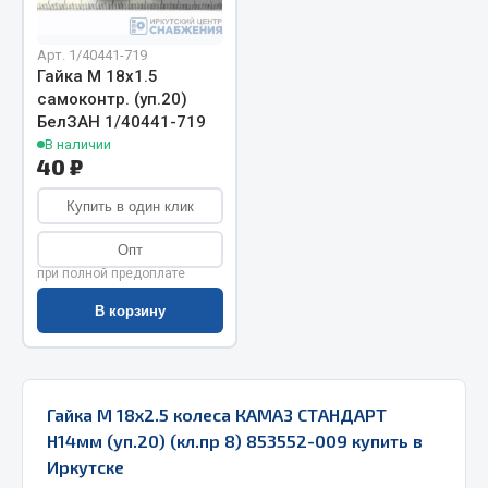
Запчасти на полуприцепы
Арт. 1/40441-719
Гайка М 18х1.5
Амортизаторы для полуприцепов
самоконтр. (уп.20)
БелЗАН 1/40441-719
Весь раздел
В наличии
40 ₽
Запчасти КамАЗ
Купить в один клик
Двигатель
Опт
при полной предоплате
Система питания
Система выпуска газа
В корзину
Система охлаждения
Сцепление
Коробка передач
Гайка М 18х2.5 колеса КАМАЗ СТАНДАРТ
Коробка передач ZF
Н14мм (уп.20) (кл.пр 8) 853552-009 купить в
Иркутске
Показать ещё