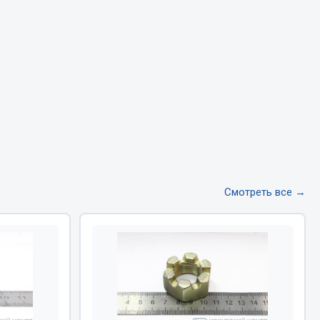
Тормозная система
Двигатель
Подвеска
Система питания
Система выпуска газа
Система охлаждения
Сцепление
Показать ещё
Смотреть все →
Весь раздел
Всё для сварки
Газосварка
Маски, краги сварщика