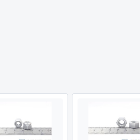
Двигатель
ий
Система питания
итания
Система выпуска газа
пуска газа
Система охлаждения
хлаждения
Коробка передач
Рулевое управление
 система
Тормозная система
Показать ещё
Показать ещё
Весь раздел
сти FAW
Фильтры
JSB
Mann-filter