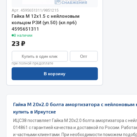
Арт. 4595651311/9851215
Гайка М 12х1.5 с нейлоновым
кольцом РЗИ (уп.50) (кл.пр6)
4595651311
В наличии
23 ₽
Купить в один клик
Опт
Хозтовары
Шино
при полной предоплате
В корзину
Горелки, баллоны, плитки газовые
Автохимия
Замки
Вентили
Лампы паяльные, керосиновые
Инструмен
Сантехника
шиномонт
Гайка М 20х2.0 болта амортизатора с нейлоновым 
Спецодежда
Материалы
купить в Иркутске
Лестницы, стремянки
ИЦС38 поставляет Гайка М 20х2.0 болта амортизатора с не
Товары для дома
014861 с гарантией качества и доставкой по России. Работ
и частными клиентами. При необходимости поможем подоб