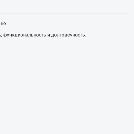
Запчасти КамАЗ
цепы
не.
Двигатель
епов
, функциональность и долговечность.
Система питания
Система выпуска газа
Система охлаждения
Сцепление
Коробка передач
Коробка передач ZF
Показать ещё
Весь раздел
Запчасти HOWO