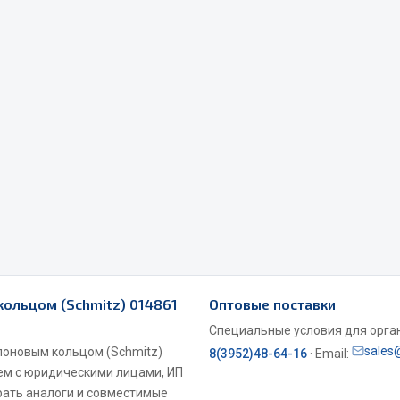
Весь раздел
Садовый инвентарь
монтаж
 для шиномонтажа
Весь раздел
т и оборудование для
жа
кольцом (Schmitz) 014861
Оптовые поставки
 для ремонта шин и камер
Специальные условия для органи
sales
йлоновым кольцом (Schmitz)
8(3952)48-64-16
· Email:
аем с юридическими лицами, ИП
рать аналоги и совместимые