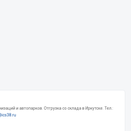
Chevron
Cosmo
Показать ещё
Весь раздел
Аккумуляторы
ТАВ
ЯМАЛ
Solite
ТЮМЕНЬ
OURSUN
заций и автопарков. Отгрузка со склада в Иркутске. Тел.:
FORVARD
@ics38.ru
DELТА