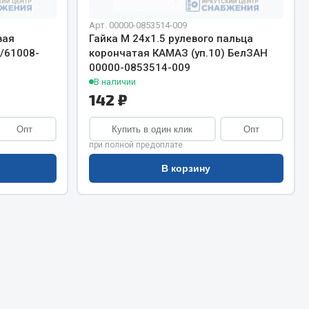
Сварочное оборудование
Сварочные материалы
Арт. 00000-0853514-009
вая
Гайка М 24х1.5 рулевого пальца
1/61008-
корончатая КАМАЗ (уп.10) БелЗАН
00000-0853514-009
В наличии
142 ₽
Опт
Купить в один клик
Опт
Весь раздел
при полной предоплате
В корзину
Автохимия
ы
3 ton
Abro
Agat auto
Alteco
Aвтосил