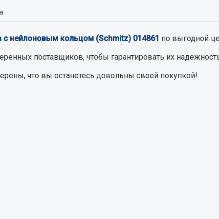
а
Запчасти на полупри
обильная электрика
а с нейлоновым кольцом (Schmitz) 014861
по выгодной це
Амортизаторы для полуприц
ы
еренных поставщиков, чтобы гарантировать их надежность
 и предохранителей
верены, что вы останетесь довольны своей покупкой!
рузочные
ли и переключатели
е
ли кнопочные
ль массы
Показать ещё
Весь раздел
сти Урал
Запчасти ЯМЗ