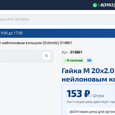
8(3952
9:00 до 17:00
 с нейлоновым кольцом (Schmitz) 014861
Арт.:
014861
тели салона,
Автотовары
греватели
В наличии
ББ
Гайка М 20х2.0
Автозвук
е воздушные отопители
нейлоновым ко
Автокаталоги
е подогреватели
Аксессуары автомобильные
 салона
153 ₽
Аптечки и знаки автомобил
тели тосола
/ Штука
Брызговики
Настоящая цена действует пр
Вентиляторы кабины
Оптовая цена для орган
Вымпела