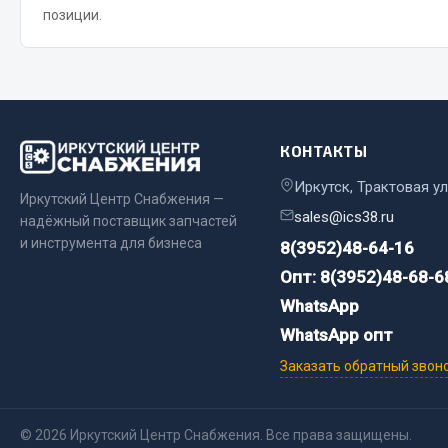
позиции.
Весь раздел
Весь раздел
Прочий инструмент
КОНТАКТЫ
Ящики для инструмента и органайзеры
Сумки для инструмента
Иркутск, Трактовая ул
Иркутский Центр Снабжения —
Хозяйственные товары
sales@ics38.ru
надёжный поставщик запчастей
Пушки тепловые
и инструмента для бизнеса
8(3952)48-64-16
Опт: 8(3952)48-68-6
Весь раздел
WhatsApp
WhatsApp опт
Заказать обратный звон
© 2026 Иркутский Центр Снабжения. Все права защищены.