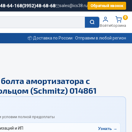
)48-64-16
8(3952)48-68-68
sales@ics38.ru
Обратный звонок
0
Войти
Корзина
📦 Доставка по России · Отправим в любой регион
Смазочные материалы
 болта амортизатора с
Масла
льцом (Schmitz) 014861
Охладжающие жидкости
Технические жидкости
ьные
и условии полной предоплаты
изаций и ИП
Узнать →