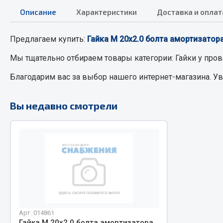
Описание
Характеристики
Доставка и оплат
РТИ
Автом
Предлагаем купить:
Гайка М 20х2.0 болта амортизатор
Кольца уплотнительные
Автоламп
Мы тщательно отбираем товары категории:
Гайки
у пров
Лента конвейерная
Блоки реле
Благодарим вас за выбор нашего интернет-магазина. У
Манжеты
Вилки наг
Паронит
Выключате
Вы недавно смотрели
Патрубки
клавишны
Прокладки
Выключате
Рукава высокого давления
Выключате
Изолента
Показать ещё
Весь раздел
Весь раздел
Арт. 014861
Запча
Запчасти МАЗ
Гайка М 20х2.0 болта амортизатора