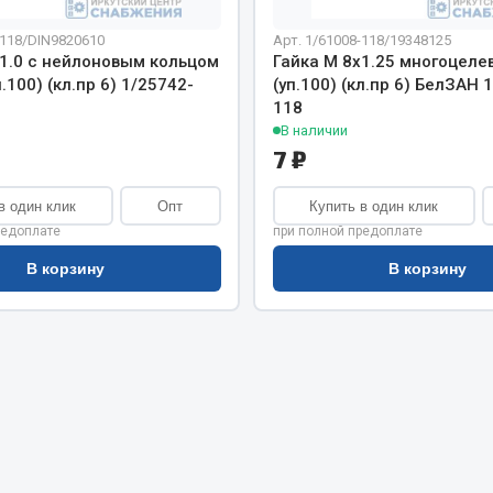
хлаждения
Vic
-118/DIN9820610
Арт. 1/61008-118/19348125
Автоторг
х1.0 с нейлоновым кольцом
Гайка М 8х1.25 многоцеле
няя
Дифа
.100) (кл.пр 6) 1/25742-
(уп.100) (кл.пр 6) БелЗАН 
 система
118
Цитрон
орудование
В наличии
Фильтры DONALDSON
7 ₽
Показать ещё
Показать ещё
в один клик
Опт
Купить в один клик
Весь раздел
редоплате
при полной предоплате
В корзину
В корзину
ипники
Стяжки, тросы, канат
Стропы
Стяжки
Тросы