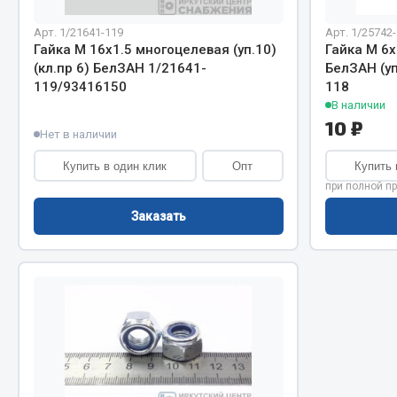
Система о
Колеса и шины
Сцепление
Система охлаждения
Арт. 1/21641-119
Арт. 1/25742
Гайка М 16х1.5 многоцелевая (уп.10)
Гайка М 6
Ось перед
Подвеска
(кл.пр 6) БелЗАН 1/21641-
БелЗАН (уп
Тормозная
Кабина
119/93416150
118
Электрооб
Оперение кабины
В наличии
10 ₽
Нет в наличии
Показать ещё
Купить в один клик
Опт
Купить 
Весь раздел
Весь раздел
при полной п
Заказать
Подш
CUMMINS HAFFEN
Весь раздел
Весь раздел