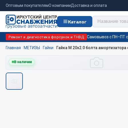
Оптовым покупателям
О компании
Доставка и оплата
Каталог
Самовывоз с ПН–ПТ с 
Ремонт и диагностика форсунок и ТНВД
Главная
МЕТИЗЫ
Гайки
Гайка М 20х2.0 болта амортизатора
Отопи
В наличии
Цепи противоскольжения
подо
Автономны
ЦЕПИ РОССИЯ
Жидкостны
ЦЕПИ BOHU (Китай)
Отопители
Изготовление цепей на колеса BOHU
Подогрева
QITONG