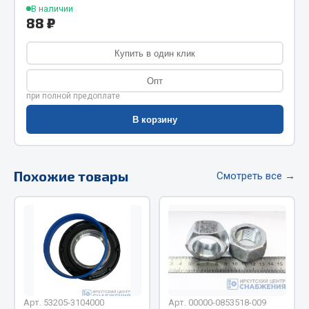
В наличии
Фитинги
88 ₽
Штуцеры
Купить в один клик
Весь раздел
Опт
при полной предоплате
Инструмент
В корзину
Автомобильный инструмент
Измерительный инструмент
Похожие товары
Смотреть все →
Крепежный инструмент
Режущий инструмент
Силовое оборудование
Слесарный инструмент
Столярный инструмент
Показать ещё
Арт. 53205-3104000
Арт. 00000-0853518-009