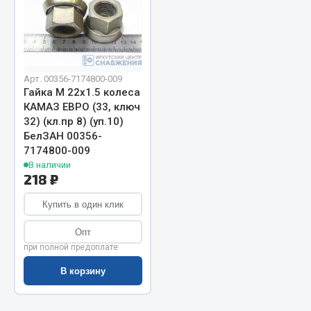
Запчасти на полуприцепы
Амортизаторы для полуприцепов
Арт. 00356-7174800-009
Весь раздел
Гайка М 22х1.5 колеса
КАМАЗ ЕВРО (33, ключ
32) (кл.пр 8) (уп.10)
Запчасти КамАЗ
БелЗАН 00356-
7174800-009
Двигатель
В наличии
218 ₽
Система питания
Система выпуска газа
Купить в один клик
Система охлаждения
Опт
Сцепление
при полной предоплате
Коробка передач
В корзину
Коробка передач ZF
Показать ещё