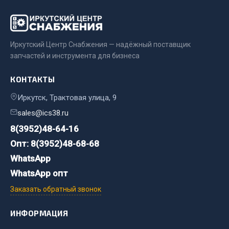
Двигатель
Мост задний
Иркутский Центр Снабжения — надёжный поставщик
Система питания
запчастей и инструмента для бизнеса
Система выпуска газа
Система охлаждения
КОНТАКТЫ
Сцепление
Иркутск, Трактовая улица, 9
Тормозная система
sales@ics38.ru
Показать ещё
8(3952)48-64-16
Опт: 8(3952)48-68-68
Весь раздел
WhatsApp
WhatsApp опт
Запчасти ЯМЗ
Заказать обратный звонок
Двигатель
ИНФОРМАЦИЯ
Система питания