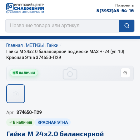
Позвонить
8(3952)48-64-16
Главная
МЕТИЗЫ
Гайки
Гайка М 24х2.0 балансирной подвески МАЗ Н-24 (уп.10)
Красная Этна 374650-П29
Цепи противоскольжения
В наличии
ЦЕПИ РОССИЯ
ЦЕПИ BOHU (Китай)
Изготовление цепей на колеса BOHU
QITONG
Арт.:
374650-П29
В наличии
КРАСНАЯ ЭТНА
Весь раздел
Гайка М 24х2.0 балансирной