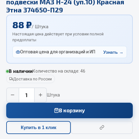
подвески МАЗ Н-24 (уп.10) Красная
Отопители салона, подогреватели
Этна 374650-П29
Автономные воздушные отопители
88 ₽
/ Штука
Жидкостные подогреватели
Настоящая цена действует при условии полной
Отопители салона
предоплаты
Подогреватели тосола
Оптовая цена для организаций и ИП
Узнать →
Весь раздел
В наличии
Количество на складе: 46
Автотовары
Доставка по России
Автозвук
−
+
Штука
Автокаталоги
Аксессуары автомобильные
В корзину
Аптечки и знаки автомобильные
Брызговики
Купить в 1 клик
Вентиляторы кабины