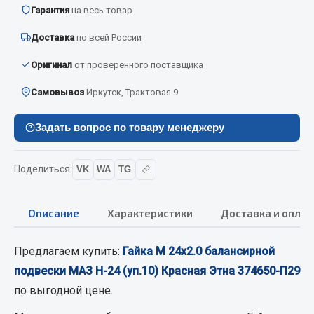
Вымпела
Гарантия
на весь товар
Показать ещё
Доставка
по всей России
Оригинал
от проверенного поставщика
Весь раздел
Самовывоз
Иркутск, Трактовая 9
Смазочные материалы
Задать вопрос по товару менеджеру
Масла
Охладжающие жидкости
Поделиться:
VK
WA
TG
Технические жидкости
Описание
Характеристики
Доставка и оплат
Весь раздел
Предлагаем купить:
Гайка М 24х2.0 балансирной
МЕТИЗЫ
подвески МАЗ Н-24 (уп.10) Красная Этна 374650-П29
по выгодной цене.
Болты
Гайки