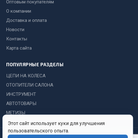
Система выпуска газа
Оптовым покупателям
Система охлаждения
О компании
Коробка передач
Доставка и оплата
Рулевое управление
Новости
Тормозная система
Контакты
Показать ещё
Карта сайта
Весь раздел
ПОПУЛЯРНЫЕ РАЗДЕЛЫ
ЦЕПИ НА КОЛЕСА
Запчасти HOWO
ОТОПИТЕЛИ САЛОНА
ИНСТРУМЕНТ
Тормозная система
Двигатель
АВТОТОВАРЫ
Подвеска
МЕТИЗЫ
Система питания
Этот сайт использует куки для улучшения
Система выпуска газа
пользовательского опыта.
© 2026 Иркутский Центр
Политика
Обработка
Система охлаждения