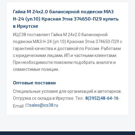
Весь раздел
Гайка М 24х2.0 балансирной подвески МАЗ
Н-24 (уп.10) Красная Этна 374650-П29 купить
в Иркутске
Запчасти МАЗ
ИЦС38 поставляет Гайка М 24х2.0 балансирной
Система питания
подвески МАЗ Н-24 (уп.10) Красная Этна 374650-П29 с
гарантией качества и доставкой по России. Работаем
Подвеска
с юридическими лицами, ИП и частными клиентами.
Тормозная система
При необходимости поможем подобрать аналоги и
Двери
совместимые позиции.
Окно ветровое
Двигатель
Оптовые поставки
Электрооборудование
Специальные условия для организаций и автопарков.
Отгрузка со склада в Иркутске. Тел.:
8(3952)48-64-16
·
Показать ещё
sales@ics38.ru
Email:
Весь раздел
Запчасти Урал