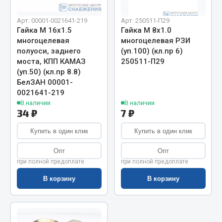
Показать ещё
Арт. 00001-0021641-219
Арт. 250511-П29
Весь раздел
Гайка М 16х1.5
Гайка М 8х1.0
многоцелевая
многоцелевая РЗИ
полуоси, заднего
(уп.100) (кл.пр 6)
Автомобильная электрика
моста, КПП КАМАЗ
250511-П29
(уп.50) (кл.пр 8.8)
БелЗАН 00001-
Автолампы
0021641-219
Блоки реле и предохранителей
В наличии
В наличии
Вилки нагрузочные
34 ₽
7 ₽
Выключатели и переключатели клавишные
Купить в один клик
Купить в один клик
Выключатели кнопочные
Выключатель массы
Опт
Опт
при полной предоплате
при полной предоплате
Изолента
В корзину
В корзину
Показать ещё
Весь раздел