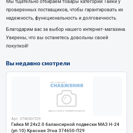
Мы тщательно отбираем товары категории:
Гайки
у
Кольца стопорные
проверенных поставщиков, чтобы гарантировать их
Пресс-масленки
надежность, функциональность и долговечность.
Пробки
Благодарим вас за выбор нашего интернет-магазина.
Пружины
Уверены, что вы останетесь довольны своей
Хомуты
покупкой!
Показать ещё
Вы недавно смотрели
Весь раздел
Соединительные элементы
Camozzi
Адаптеры и переходники
Тройники
Арт. 374650-П29
Трубки, муфты, гайки
Гайка М 24х2.0 балансирной подвески МАЗ Н-24
(уп.10) Красная Этна 374650-П29
Угольники