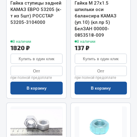
Весь раздел
Гайка ступицы задней
Гайка М 27х1.5
КАМАЗ ЕВРО 53205 (к-
шпильки оси
т из 5шт) РОССТАР
балансира КАМАЗ
Цепи подъёмные
53205-3104000
(уп.10) (кл.пр 5)
БелЗАН 00000-
0853518-009
Весь раздел
В наличии
В наличии
1820 ₽
137 ₽
Купить в один клик
Купить в один клик
РТИ
Опт
Опт
Кольца уплотнительные
при полной предоплате
при полной предоплате
Лента конвейерная
В корзину
В корзину
Манжеты
Паронит
Патрубки
Прокладки
Рукава высокого давления