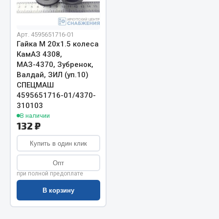
Запчасти на полуприцепы
Арт. 4595651716-01
Амортизаторы для полуприцепов
Гайка М 20х1.5 колеса
КамАЗ 4308,
Весь раздел
МАЗ-4370, Зубренок,
Валдай, ЗИЛ (уп.10)
СПЕЦМАШ
Запчасти КамАЗ
4595651716-01/4370-
310103
Двигатель
В наличии
132 ₽
Система питания
Система выпуска газа
Купить в один клик
Система охлаждения
Опт
Сцепление
при полной предоплате
Коробка передач
В корзину
Коробка передач ZF
Показать ещё