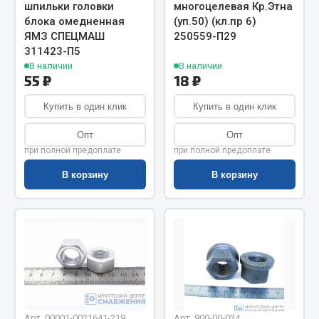
Весь раздел
шпильки головки
многоцелевая Кр.Этна
блока омедненная
(уп.50) (кл.пр 6)
ЯМЗ СПЕЦМАШ
250559-П29
Цепи подъёмные
311423-П5
В наличии
В наличии
55 ₽
18 ₽
Весь раздел
Купить в один клик
Купить в один клик
Опт
Опт
РТИ
при полной предоплате
при полной предоплате
В корзину
В корзину
Кольца уплотнительные
Лента конвейерная
Манжеты
Паронит
Патрубки
Прокладки
Рукава высокого давления
Арт. 00001-0021641-219
Арт. 900-00-034