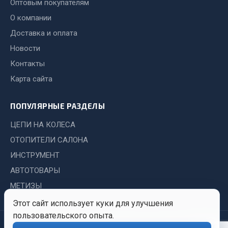
Оптовым покупателям
Система выпуска газа
Система охлаждения
О компании
Коробка передач
Доставка и оплата
Рулевое управление
Новости
Тормозная система
Контакты
Показать ещё
Карта сайта
Весь раздел
ПОПУЛЯРНЫЕ РАЗДЕЛЫ
ЦЕПИ НА КОЛЕСА
Запчасти HOWO
ОТОПИТЕЛИ САЛОНА
ИНСТРУМЕНТ
Тормозная система
Двигатель
АВТОТОВАРЫ
Подвеска
МЕТИЗЫ
Система питания
Этот сайт использует куки для улучшения
Система выпуска газа
пользовательского опыта.
© 2026 Иркутский Центр
Политика
Обработка
Система охлаждения