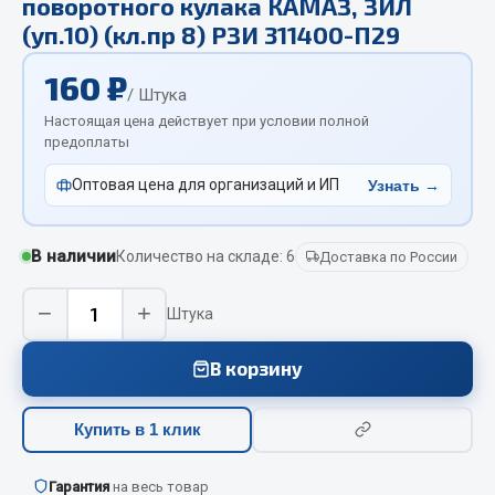
поворотного кулака КАМАЗ, ЗИЛ
Отопители салона, подогреватели
(уп.10) (кл.пр 8) РЗИ 311400-П29
Автономные воздушные отопители
160 ₽
/ Штука
Жидкостные подогреватели
Настоящая цена действует при условии полной
Отопители салона
предоплаты
Подогреватели тосола
Оптовая цена для организаций и ИП
Узнать →
Весь раздел
В наличии
Количество на складе: 6
Доставка по России
Автотовары
−
+
Штука
Автозвук
Автокаталоги
В корзину
Аксессуары автомобильные
Аптечки и знаки автомобильные
Купить в 1 клик
Брызговики
Вентиляторы кабины
Гарантия
на весь товар