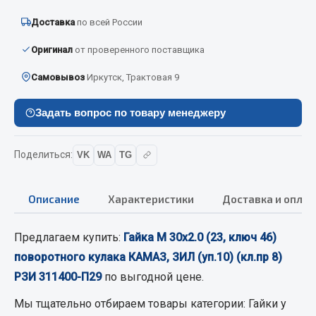
Вымпела
Доставка
по всей России
Показать ещё
Оригинал
от проверенного поставщика
Весь раздел
Самовывоз
Иркутск, Трактовая 9
Смазочные материалы
Задать вопрос по товару менеджеру
Масла
Поделиться:
VK
WA
TG
Охладжающие жидкости
Технические жидкости
Описание
Характеристики
Доставка и оплат
Весь раздел
Предлагаем купить:
Гайка М 30х2.0 (23, ключ 46)
поворотного кулака КАМАЗ, ЗИЛ (уп.10) (кл.пр 8)
МЕТИЗЫ
РЗИ 311400-П29
по выгодной цене.
Болты
Мы тщательно отбираем товары категории:
Гайки
у
Гайки