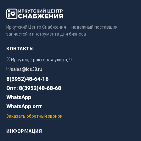
Двигатель
Мост задний
Иркутский Центр Снабжения — надёжный поставщик
Система питания
запчастей и инструмента для бизнеса
Система выпуска газа
Система охлаждения
КОНТАКТЫ
Сцепление
Иркутск, Трактовая улица, 9
Тормозная система
sales@ics38.ru
Показать ещё
8(3952)48-64-16
Опт: 8(3952)48-68-68
Весь раздел
WhatsApp
WhatsApp опт
Запчасти ЯМЗ
Заказать обратный звонок
Двигатель
ИНФОРМАЦИЯ
Система питания