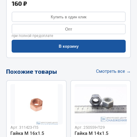
160 ₽
Фитинги
Штуцеры
Купить в один клик
Весь раздел
Опт
при полной предоплате
В корзину
Инструмент
Автомобильный инструмент
Похожие товары
Смотреть все →
Измерительный инструмент
Крепежный инструмент
Режущий инструмент
Силовое оборудование
Слесарный инструмент
Столярный инструмент
Показать ещё
Арт. 311423-П5
Арт. 250559-П29
Гайка М 16х1.5
Гайка М 14х1.5