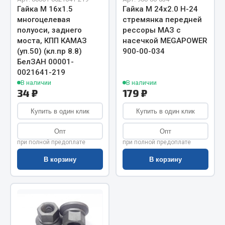
Показать ещё
Гайка М 16х1.5
Гайка М 24х2.0 H-24
многоцелевая
стремянка передней
Весь раздел
полуоси, заднего
рессоры МАЗ с
моста, КПП КАМАЗ
насечкой MEGAPOWER
(уп.50) (кл.пр 8.8)
900-00-034
Автомобильная электрика
БелЗАН 00001-
0021641-219
В наличии
В наличии
Автолампы
34 ₽
179 ₽
Блоки реле и предохранителей
Вилки нагрузочные
Купить в один клик
Купить в один клик
Выключатели и переключатели клавишные
Опт
Опт
Выключатели кнопочные
при полной предоплате
при полной предоплате
Выключатель массы
В корзину
В корзину
Изолента
Показать ещё
Весь раздел