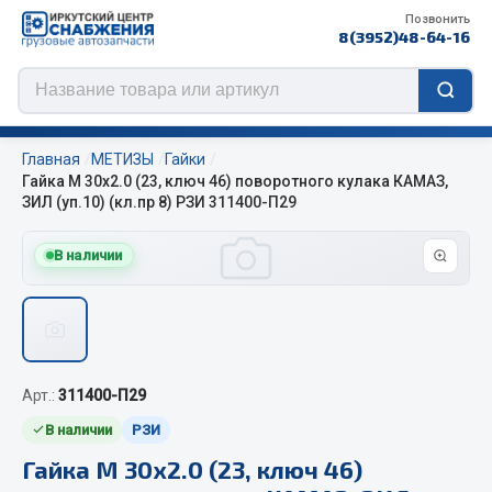
Позвонить
8(3952)48-64-16
Главная
МЕТИЗЫ
Гайки
Гайка М 30х2.0 (23, ключ 46) поворотного кулака КАМАЗ,
ЗИЛ (уп.10) (кл.пр 8) РЗИ 311400-П29
Цепи противоскольжения
В наличии
ЦЕПИ РОССИЯ
ЦЕПИ BOHU (Китай)
Изготовление цепей на колеса BOHU
QITONG
Арт.:
311400-П29
В наличии
РЗИ
Весь раздел
Гайка М 30х2.0 (23, ключ 46)