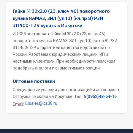
Весь раздел
Гайка М 30х2.0 (23, ключ 46) поворотного
кулака КАМАЗ, ЗИЛ (уп.10) (кл.пр 8) РЗИ
311400-П29 купить в Иркутске
Запчасти МАЗ
ИЦС38 поставляет Гайка М 30х2.0 (23, ключ 46)
Система питания
поворотного кулака КАМАЗ, ЗИЛ (уп.10) (кл.пр 8) РЗИ
311400-П29 с гарантией качества и доставкой по
Подвеска
России. Работаем с юридическими лицами, ИП и
Тормозная система
частными клиентами. При необходимости поможем
Двери
подобрать аналоги и совместимые позиции.
Окно ветровое
Двигатель
Оптовые поставки
Электрооборудование
Специальные условия для организаций и автопарков.
Отгрузка со склада в Иркутске. Тел.:
8(3952)48-64-16
·
Показать ещё
sales@ics38.ru
Email:
Весь раздел
Запчасти Урал