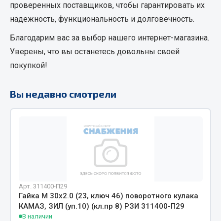
проверенных поставщиков, чтобы гарантировать их
Кольца стопорные
надежность, функциональность и долговечность.
Пресс-масленки
Благодарим вас за выбор нашего интернет-магазина.
Пробки
Уверены, что вы останетесь довольны своей
Пружины
покупкой!
Хомуты
Показать ещё
Вы недавно смотрели
Весь раздел
Соединительные элементы
Camozzi
Адаптеры и переходники
Арт. 311400-П29
Тройники
Гайка М 30х2.0 (23, ключ 46) поворотного кулака
Трубки, муфты, гайки
КАМАЗ, ЗИЛ (уп.10) (кл.пр 8) РЗИ 311400-П29
В наличии
Угольники