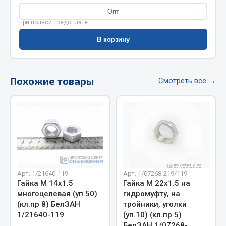
Фитинги
Опт
при полной предоплате
Штуцеры
В корзину
Весь раздел
Похожие товары
Инструмент
Смотреть все →
Автомобильный инструмент
Измерительный инструмент
Крепежный инструмент
Режущий инструмент
Силовое оборудование
Арт. 1/21640-119
Арт. 1/07268-219/119
Слесарный инструмент
Гайка М 14х1.5
Гайка М 22х1.5 на
Столярный инструмент
многоцелевая (уп.50)
гидромуфту, на
(кл.пр 8) БелЗАН
тройники, уголки
Показать ещё
1/21640-119
(уп.10) (кл.пр 5)
БелЗАН 1/07268-