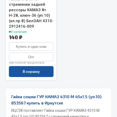
стремянки задней
Запчасти на полуприцепы
рессоры КАМАЗ 8т
Н-28, ключ-36 (уп.10)
Амортизаторы для полуприцепов
(кл.пр 8) БелЗАН 4310-
2912416-009
Весь раздел
В наличии
140 ₽
Купить в один клик
Запчасти КамАЗ
Опт
Двигатель
при полной предоплате
Система питания
В корзину
Система выпуска газа
Система охлаждения
Сцепление
Коробка передач
Гайка сошки ГУР КАМАЗ 4310 М 45х1.5 (уп.10)
Коробка передач ZF
853567 купить в Иркутске
ИЦС38 поставляет Гайка сошки ГУР КАМАЗ 4310 М
Показать ещё
45х1.5 (уп.10) 853567 с гарантией качества и