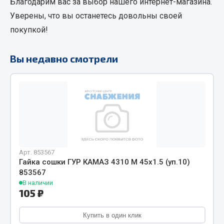
Благодарим вас за выбор нашего интернет-магазина.
Кольца стопорные
Уверены, что вы останетесь довольны своей
Пресс-масленки
покупкой!
Пробки
Пружины
Вы недавно смотрели
Хомуты
Показать ещё
Весь раздел
Соединительные элементы
Арт. 853567
Гайка сошки ГУР КАМАЗ 4310 М 45х1.5 (уп.10)
Camozzi
853567
Адаптеры и переходники
В наличии
105 ₽
Тройники
Трубки, муфты, гайки
Купить в один клик
Угольники