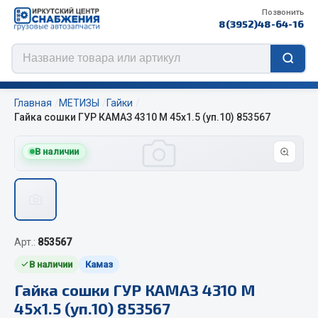
Позвонить
8(3952)48-64-16
Главная
МЕТИЗЫ
Гайки
Гайка сошки ГУР КАМАЗ 4310 М 45х1.5 (уп.10) 853567
В наличии
Цепи противоскольжения
ЦЕПИ РОССИЯ
ЦЕПИ BOHU (Китай)
Изготовление цепей на колеса BOHU
Арт.:
853567
QITONG
В наличии
Камаз
Весь раздел
Гайка сошки ГУР КАМАЗ 4310 М
45х1.5 (уп.10) 853567