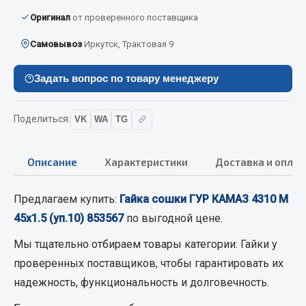
Вымпела
Оригинал
от проверенного поставщика
Показать ещё
Самовывоз
Иркутск, Трактовая 9
Весь раздел
Задать вопрос по товару менеджеру
Смазочные материалы
Поделиться:
VK
WA
TG
Масла
Охладжающие жидкости
Описание
Характеристики
Доставка и оплат
Технические жидкости
Предлагаем купить:
Гайка сошки ГУР КАМАЗ 4310 М
Весь раздел
45х1.5 (уп.10) 853567
по выгодной цене.
Мы тщательно отбираем товары категории:
Гайки
у
МЕТИЗЫ
проверенных поставщиков, чтобы гарантировать их
надежность, функциональность и долговечность.
Болты
Гайки