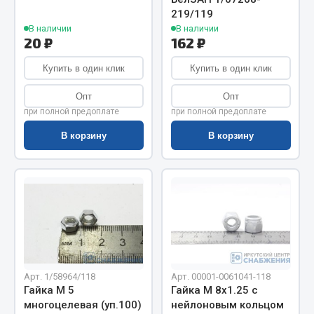
Весь раздел
219/119
В наличии
В наличии
20 ₽
162 ₽
Цепи подъёмные
Купить в один клик
Купить в один клик
Весь раздел
Опт
Опт
при полной предоплате
при полной предоплате
В корзину
В корзину
РТИ
Кольца уплотнительные
Лента конвейерная
Манжеты
Паронит
Патрубки
Прокладки
Арт. 1/58964/118
Арт. 00001-0061041-118
Рукава высокого давления
Гайка М 5
Гайка М 8х1.25 с
многоцелевая (уп.100)
нейлоновым кольцом