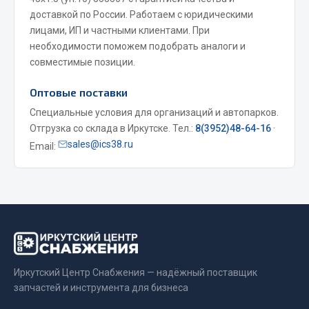
доставкой по России. Работаем с юридическими
Весь раздел
лицами, ИП и частными клиентами. При
необходимости поможем подобрать аналоги и
Запчасти МАЗ
совместимые позиции.
Оптовые поставки
Система питания
Подвеска
Специальные условия для организаций и автопарков.
Отгрузка со склада в Иркутске. Тел.:
8(3952)48-64-16
·
Тормозная система
sales@ics38.ru
Email:
Двери
Окно ветровое
Двигатель
Электрооборудование
Показать ещё
Весь раздел
Иркутский Центр Снабжения — надёжный поставщик
запчастей и инструмента для бизнеса
Запчасти Урал