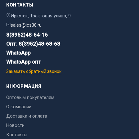
КОНТАКТЫ
Двигатель
Иркутск, Трактовая улица, 9
Мост задний
sales@ics38.ru
Система питания
8(3952)48-64-16
Система выпуска газа
Опт: 8(3952)48-68-68
Система охлаждения
WhatsApp
Сцепление
WhatsApp опт
Тормозная система
Заказать обратный звонок
Показать ещё
ИНФОРМАЦИЯ
Весь раздел
Оптовым покупателям
О компании
Запчасти ЯМЗ
Доставка и оплата
Двигатель
Новости
Система питания
Контакты