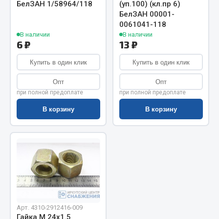
Показать ещё
БелЗАН 1/58964/118
(уп.100) (кл.пр 6)
БелЗАН 00001-
Весь раздел
0061041-118
В наличии
В наличии
6 ₽
13 ₽
Автомобильная электрика
Купить в один клик
Купить в один клик
Автолампы
Опт
Опт
при полной предоплате
при полной предоплате
Блоки реле и предохранителей
Вилки нагрузочные
В корзину
В корзину
Выключатели и переключатели клавишные
Выключатели кнопочные
Выключатель массы
Изолента
Показать ещё
Весь раздел
Арт. 4310-2912416-009
Гайка М 24х1.5