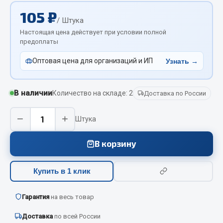
Отопители салона, подогреватели
105 ₽
/ Штука
Автономные воздушные отопители
Настоящая цена действует при условии полной
предоплаты
Жидкостные подогреватели
Отопители салона
Оптовая цена для организаций и ИП
Узнать →
Подогреватели тосола
Весь раздел
В наличии
Количество на складе: 2
Доставка по России
−
+
Штука
Автотовары
В корзину
Автозвук
Автокаталоги
Купить в 1 клик
Аксессуары автомобильные
Аптечки и знаки автомобильные
Гарантия
на весь товар
Брызговики
Вентиляторы кабины
Доставка
по всей России