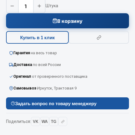
Вымпела
−
+
Штука
Показать ещё
В корзину
Весь раздел
Купить в 1 клик
Смазочные материалы
Гарантия
на весь товар
Масла
Доставка
по всей России
Охладжающие жидкости
Оригинал
от проверенного поставщика
Технические жидкости
Самовывоз
Иркутск, Трактовая 9
Весь раздел
Задать вопрос по товару менеджеру
МЕТИЗЫ
Поделиться:
VK
WA
TG
Болты
Гайки