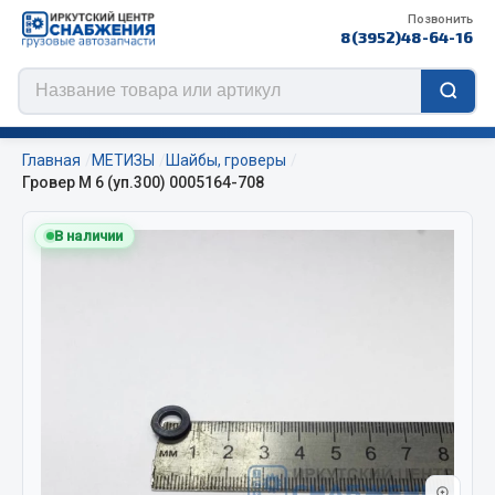
Позвонить
8(3952)48-64-16
Главная
МЕТИЗЫ
Шайбы, гроверы
Гровер М 6 (уп.300) 0005164-708
В наличии
Цепи противоскольжения
ЦЕПИ РОССИЯ
ЦЕПИ BOHU (Китай)
Изготовление цепей на колеса BOHU
QITONG
Весь раздел