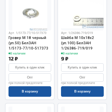
Весь раздел
Цепи подъёмные
Арт. 1/5173-77/10-517373
Арт. 1/26386-719/019
Весь раздел
Гровер М 18 черный
Шайба М 10х18х2
(уп.50) БелЗАН
(уп.100) БелЗАН
1/5173-77/10-517373
1/26386-719/019
РТИ
В наличии
В наличии
12 ₽
9 ₽
Кольца уплотнительные
Купить в один клик
Купить в один клик
Лента конвейерная
Манжеты
Опт
Опт
Паронит
при полной предоплате
при полной предоплате
Патрубки
В корзину
В корзину
Прокладки
Рукава высокого давления