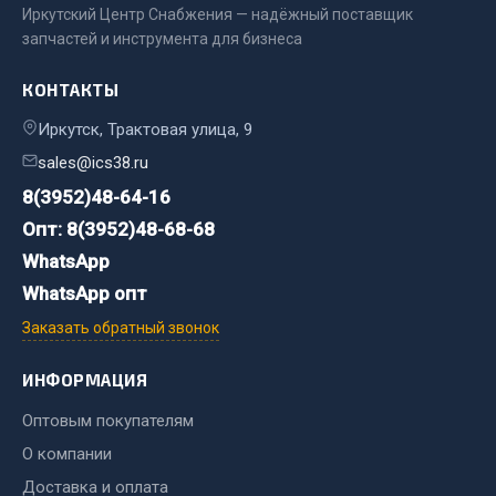
Иркутский Центр Снабжения — надёжный поставщик
запчастей и инструмента для бизнеса
Двигатель
Мост задний
КОНТАКТЫ
Система питания
Иркутск, Трактовая улица, 9
Система выпуска газа
sales@ics38.ru
Система охлаждения
Сцепление
8(3952)48-64-16
Тормозная система
Опт: 8(3952)48-68-68
WhatsApp
Показать ещё
WhatsApp опт
Весь раздел
Заказать обратный звонок
ИНФОРМАЦИЯ
Запчасти ЯМЗ
Оптовым покупателям
Двигатель
О компании
Система питания
Доставка и оплата