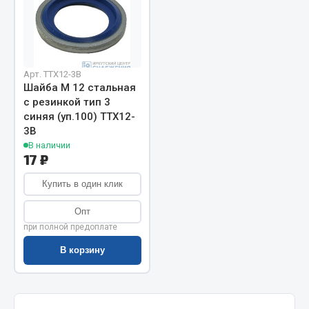
Запчасти на полуприцепы
Амортизаторы для полуприцепов
Арт. TTX12-3B
Весь раздел
Шайба М 12 стальная
с резинкой тип 3
синяя (уп.100) TTX12-
Запчасти КамАЗ
3B
В наличии
17 ₽
Двигатель
Система питания
Купить в один клик
Система выпуска газа
Опт
Система охлаждения
при полной предоплате
Сцепление
В корзину
Коробка передач
Коробка передач ZF
Показать ещё