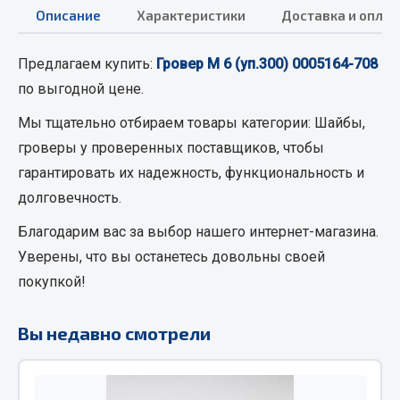
Описание
Характеристики
Доставка и оплат
Кольца стопорные
Пресс-масленки
Предлагаем купить:
Гровер М 6 (уп.300) 0005164-708
Пробки
по выгодной цене.
Пружины
Хомуты
Мы тщательно отбираем товары категории:
Шайбы,
гроверы
у проверенных поставщиков, чтобы
Показать ещё
гарантировать их надежность, функциональность и
Весь раздел
долговечность.
Благодарим вас за выбор нашего интернет-магазина.
Соединительные элементы
Уверены, что вы останетесь довольны своей
покупкой!
Camozzi
Адаптеры и переходники
Вы недавно смотрели
Тройники
Трубки, муфты, гайки
Угольники