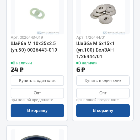
Показать ещё
Весь раздел
Автомобильная электрика
Арт. 0026443-019
Арт. 1/26444/01
Шайба М 10х35х2.5
Шайба М 6х15х1
(уп.50) 0026443-019
(уп.100) БелЗАН
Автолампы
1/26444/01
Блоки реле и предохранителей
В наличии
В наличии
24 ₽
6 ₽
Вилки нагрузочные
Выключатели и переключатели клавишные
Купить в один клик
Купить в один клик
Выключатели кнопочные
Опт
Опт
Выключатель массы
при полной предоплате
при полной предоплате
Изолента
В корзину
В корзину
Показать ещё
Весь раздел