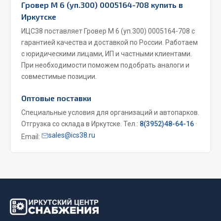
Гровер М 6 (уп.300) 0005164-708 купить в
Весь раздел
Иркутске
ИЦС38 поставляет Гровер М 6 (уп.300) 0005164-708 с
гарантией качества и доставкой по России. Работаем
Запчасти МАЗ
с юридическими лицами, ИП и частными клиентами.
При необходимости поможем подобрать аналоги и
Система питания
совместимые позиции.
Подвеска
Тормозная система
Оптовые поставки
Двери
Специальные условия для организаций и автопарков.
Окно ветровое
Отгрузка со склада в Иркутске. Тел.:
8(3952)48-64-16
·
Двигатель
sales@ics38.ru
Email:
Электрооборудование
Показать ещё
Весь раздел
Запчасти Урал