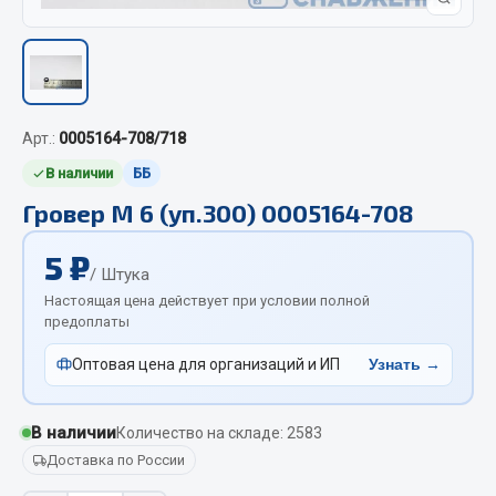
Отопители салона, подогреватели
Автономные воздушные отопители
Жидкостные подогреватели
Отопители салона
Арт.:
0005164-708/718
Подогреватели тосола
В наличии
ББ
Весь раздел
Гровер М 6 (уп.300) 0005164-708
5 ₽
Автотовары
/ Штука
Настоящая цена действует при условии полной
предоплаты
Автозвук
Автокаталоги
Оптовая цена для организаций и ИП
Узнать →
Аксессуары автомобильные
Аптечки и знаки автомобильные
В наличии
Количество на складе: 2583
Брызговики
Доставка по России
Вентиляторы кабины